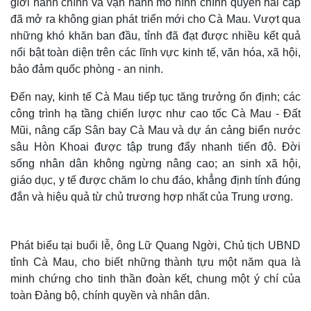
giới hành chính và vận hành mô hình chính quyền hai cấp
đã mở ra không gian phát triển mới cho Cà Mau. Vượt qua
những khó khăn ban đầu, tỉnh đã đạt được nhiều kết quả
nổi bật toàn diện trên các lĩnh vực kinh tế, văn hóa, xã hội,
bảo đảm quốc phòng - an ninh.
Đến nay, kinh tế Cà Mau tiếp tục tăng trưởng ổn định; các
công trình hạ tầng chiến lược như cao tốc Cà Mau - Đất
Mũi, nâng cấp Sân bay Cà Mau và dự án cảng biển nước
sâu Hòn Khoai được tập trung đẩy nhanh tiến độ. Đời
sống nhân dân không ngừng nâng cao; an sinh xã hội,
giáo dục, y tế được chăm lo chu đáo, khẳng định tính đúng
đắn và hiệu quả từ chủ trương hợp nhất của Trung ương.
Phát biểu tại buổi lễ, ông Lữ Quang Ngời, Chủ tịch UBND
tỉnh Cà Mau, cho biết những thành tựu một năm qua là
minh chứng cho tinh thần đoàn kết, chung một ý chí của
toàn Đảng bộ, chính quyền và nhân dân.