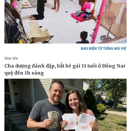
Thể thao
Ô tô - Xe máy
Bóng đá
Ô tô
Lịch thi đấu bóng đá
Xe máy
Thế giới thể thao
Tư vấn
eSports
Hậu trường