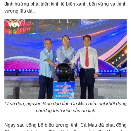
định hướng phát triển kinh tế biển xanh, bền vững và thịnh
Kinh tế
Thị trường
vượng lâu dài.
Bất động sản
Giá vàng
Khởi nghiệp
Tiêu dùng
Tỷ giá
Chứng khoán
Giá cà phê
Lãnh đạo, nguyên lãnh đạo tỉnh Cà Mau bấm nút khởi động
chương trình kích cầu du lịch
Ngay sau công bố biểu tượng, tỉnh Cà Mau đã phát động