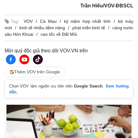
Trần Hiếu/VOV-ĐBSCL
Tag:
VOV
Cà Mau
kỷ niệm hợp nhất tỉnh
bộ máy
mới
kinh tế nhiều tiềm năng
phát triển kinh tế
cảng nước
sâu Hòn Khoai
cao tốc về Đất Mũi
Mời quý độc giả theo dõi VOV.VN trên
Thêm VOV trên Google
Chọn VOV làm nguồn ưu tiên trên
Google Search
.
Xem hướng
dẫn.
Pháp luật
Quân sự - Quốc phòng
Vụ án
Vũ khí
Tin nóng
Việt Nam
Tư vấn luật
Phân tích