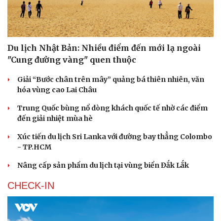
Văn hóa
Giải trí
Sân khấu - Điện ảnh
Nghệ sĩ
Văn học
Thời trang
Âm nhạc
Sao Việt
Du lịch Nhật Bản: Nhiều điểm đến mới lạ ngoài
Di sản
"Cung đường vàng" quen thuộc
Giải “Bước chân trên mây” quảng bá thiên nhiên, văn
hóa vùng cao Lai Châu
Trung Quốc bùng nổ dòng khách quốc tế nhờ các điểm
đến giải nhiệt mùa hè
Xúc tiến du lịch Sri Lanka với đường bay thẳng Colombo
- TP.HCM
Nâng cấp sản phẩm du lịch tại vùng biển Đắk Lắk
CHECK-IN