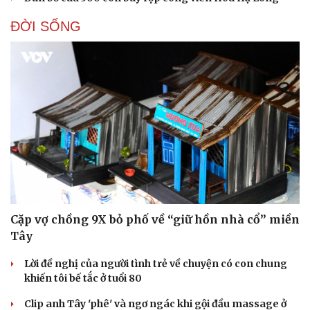
ĐỜI SỐNG
Cặp vợ chồng 9X bỏ phố về “giữ hồn nhà cổ” miền
Tây
Du lịch
Podcast
Lời đề nghị của người tình trẻ về chuyện có con chung
Tư vấn
Câu chuyện thời sự
khiến tôi bế tắc ở tuổi 80
Săn Tour
Đọc truyện đêm khuya
check-in
Cửa sổ tình yêu
Clip anh Tây 'phê' và ngơ ngác khi gội đầu massage ở