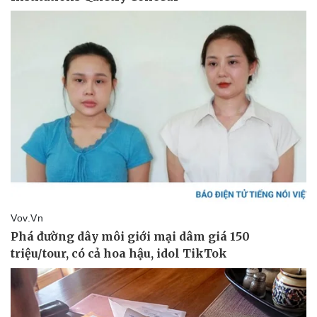
Doanh nghiệp
Công nghệ
Thông tin doanh nghiệp
Sành điệu
Doanh nghiệp 24h
Tin Công nghệ
Doanh nhân
Trải nghiệm
Vì cộng đồng
Chuyển đổi số