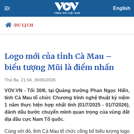
English
DU LỊCH
/
Logo mới của tỉnh Cà Mau –
Chính trị
Xã hội
Đảng
Tin 24h
biểu tượng Mũi là điểm nhấn
Tổ chức nhân sự
Dự báo thời tiết
Quốc hội
Giáo dục
Thứ Ba, 21:04, 30/06/2026
Nhận diện sự thật
Dấu ấn VOV
Việc làm
VOV.VN - Tối 30/6, tại Quảng trường Phan Ngọc Hiển,
Biển đảo
tỉnh Cà Mau tổ chức Chương trình nghệ thuật kỷ niệm
1 năm thực hiện hợp nhất tỉnh (01/7/2025 - 01/7/2026),
đánh dấu bước chuyển mình quan trọng của vùng đất
địa đầu cực Nam Tổ quốc.
Cùng với đó, tỉnh Cà Mau tổ chức công bố biểu tượng logo