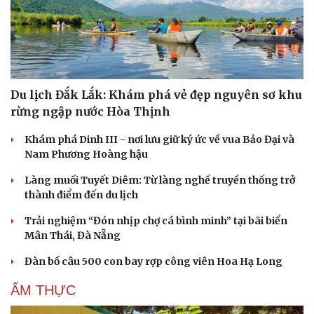
Du lịch Đắk Lắk: Khám phá vẻ đẹp nguyên sơ khu
rừng ngập nước Hòa Thịnh
Khám phá Dinh III - nơi lưu giữ ký ức về vua Bảo Đại và
Nam Phương Hoàng hậu
Làng muối Tuyết Diêm: Từ làng nghề truyền thống trở
Cải chính
thành điểm đến du lịch
Trải nghiệm “Đón nhịp chợ cá bình minh” tại bãi biển
Mân Thái, Đà Nẵng
Đàn bồ câu 500 con bay rợp công viên Hoa Hạ Long
ẨM THỰC