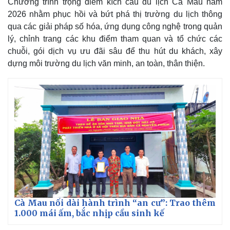
Chương trình trọng điểm kích cầu du lịch Cà Mau năm
2026 nhằm phục hồi và bứt phá thị trường du lịch thông
qua các giải pháp số hóa, ứng dụng công nghệ trong quản
lý, chỉnh trang các khu điểm tham quan và tổ chức các
chuỗi, gói dịch vụ ưu đãi sâu để thu hút du khách, xây
dựng môi trường du lịch văn minh, an toàn, thân thiện.
Cà Mau nối dài hành trình “an cư”: Trao thêm
1.000 mái ấm, bắc nhịp cầu sinh kế