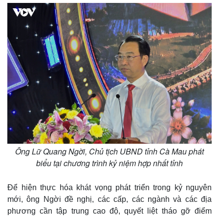
Thế giới
Multimedia
Quan sát
Video
Cuộc sống đó đây
Ảnh
Hồ sơ
E-Magazine
Infographic
Ông Lữ Quang Ngời, Chủ tịch UBND tỉnh Cà Mau phát
biểu tại chương trình kỷ niệm hợp nhất tỉnh
Để hiện thực hóa khát vọng phát triển trong kỷ nguyên
mới, ông Ngời đề nghị, các cấp, các ngành và các địa
phương cần tập trung cao độ, quyết liệt tháo gỡ điểm