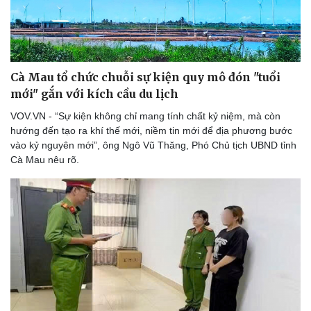
Sức khỏe
Đời sống
Dinh dưỡng - món ngon
Nhà đẹp
Cây thuốc
Blog
Cà Mau tổ chức chuỗi sự kiện quy mô đón "tuổi
Sản phụ khoa
Tình yêu - Gia đình
mới" gắn với kích cầu du lịch
Nhi khoa
Nam khoa
VOV.VN - “Sự kiện không chỉ mang tính chất kỷ niệm, mà còn
Làm đẹp - giảm cân
hướng đến tạo ra khí thế mới, niềm tin mới để địa phương bước
Phòng mạch online
vào kỷ nguyên mới”, ông Ngô Vũ Thăng, Phó Chủ tịch UBND tỉnh
Ăn sạch sống khỏe
Cà Mau nêu rõ.