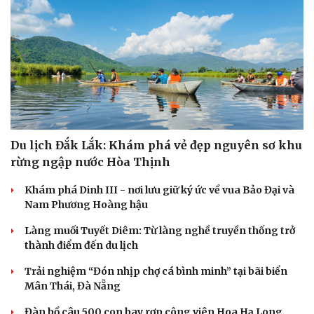
Du lịch Đắk Lắk: Khám phá vẻ đẹp nguyên sơ khu
rừng ngập nước Hòa Thịnh
Khám phá Dinh III - nơi lưu giữ ký ức về vua Bảo Đại và
Nam Phương Hoàng hậu
Làng muối Tuyết Diêm: Từ làng nghề truyền thống trở
thành điểm đến du lịch
Trải nghiệm “Đón nhịp chợ cá bình minh” tại bãi biển
Mân Thái, Đà Nẵng
Đàn bồ câu 500 con bay rợp công viên Hoa Hạ Long