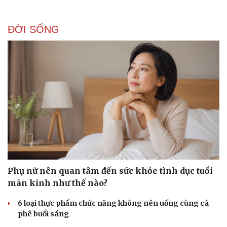
Hình thức quảng cáo Native Article trên hệ thống
SmartAds
Tham khảo bài viết sau để nắm vị trí, quy cách nội dung, cách
thiết lập và tối ưu.
| SmartAds
ĐỜI SỐNG
Du lịch
Podcast
Tư vấn
Câu chuyện thời sự
Săn Tour
Đọc truyện đêm khuya
check-in
Cửa sổ tình yêu
Kể chuyện cho bé