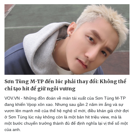
Sơn Tùng M-TP đến lúc phải thay đổi: Không thể
chỉ tạo hit để giữ ngôi vương
Văn hóa
Giải trí
Sân khấu - Điện ảnh
Nghệ sĩ
VOV.VN - Những đồn đoán về màn tái xuất của Sơn Tùng M-TP
Văn học
Thời trang
đang khiến Vpop xôn xao. Nhưng sau gần 2 năm im ắng và sự
Âm nhạc
Sao Việt
vươn lên mạnh mẽ của thế hệ nghệ sĩ mới, điều khán giả chờ đợi
Di sản
ở Sơn Tùng lúc này không còn là một bản hit triệu view, mà là
một bước chuyển trưởng thành đủ để định nghĩa lại vị thế số một
của anh.