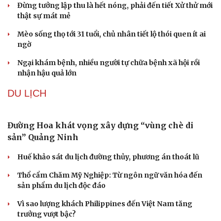
Hạt giống tâm hồn
Phụ nữ nên quan tâm đến sức khỏe tình dục tuổi
mãn kinh như thế nào?
6 loại thực phẩm chức năng không nên uống cùng cà
phê buổi sáng
Đừng tưởng lập thu là hết nóng, phải đến tiết Xử thử mới
thật sự mát mẻ
Mèo sống thọ tới 31 tuổi, chủ nhân tiết lộ thói quen ít ai
ngờ
Ngại khám bệnh, nhiều người tự chữa bệnh xã hội rồi
nhận hậu quả lớn
DU LỊCH