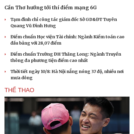
Bế mạc Festival Võ thuật Quốc tế Hà Nội 2026: Hào
khí Thăng Long, Tinh hoa võ Việt
Đường Hoa, Quảng Ninh đón nhận Bằng công nhận Cây
chè Di sản
Nghệ An dự kiến bắn hơn 2.500 quả pháo hoa tại
Carnival 2026
Gỡ "điểm nghẽn", kiến tạo nguồn cầu cho xuất bản
Tinh hoa võ Việt: Từ miền đất võ vươn ra thế giới
XÃ HỘI
Cải chính