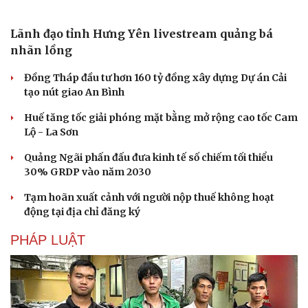
Trương Vinh Hiển thắng Lý Hoàng Nam ở chung
kết Ho Chi Minh City Open
Kết quả bóng đá Việt Nam hôm nay 9/8: Sơn La giành
hạng ba
Tin bóng đá 9-8: Xuất hiện điều vô cùng đặc biệt ở bán
kết ASEAN Cup 2026
Kết quả bóng chuyền nữ hôm nay 9/8: ĐT Việt Nam tiếp
tục thua nhanh Thái Lan
ĐT Việt Nam là đội chơi đẹp nhất vòng bảng ASEAN Cup
2026
KINH TẾ