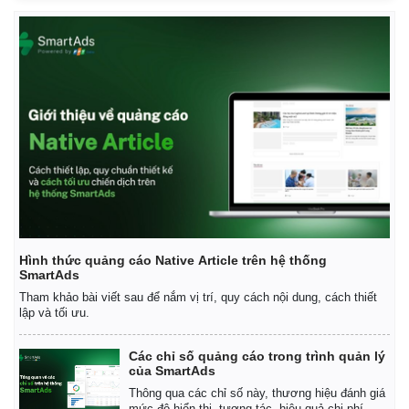
Thể thao
Ô tô - Xe máy
Bóng đá
Ô tô
Lịch thi đấu bóng đá
Xe máy
Thế giới thể thao
Tư vấn
eSports
Hậu trường
Hình thức quảng cáo Native Article trên hệ thống
SmartAds
Tham khảo bài viết sau để nắm vị trí, quy cách nội dung, cách thiết
lập và tối ưu.
Các chỉ số quảng cáo trong trình quản lý
của SmartAds
Thông qua các chỉ số này, thương hiệu đánh giá
mức độ hiển thị, tương tác, hiệu quả chi phí.