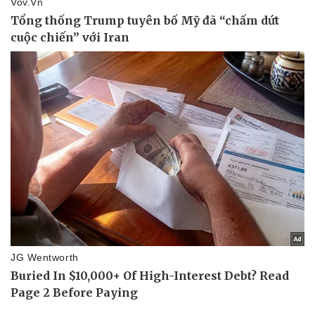
Sức khỏe
Đời sống
Dinh dưỡng - món ngon
Nhà đẹp
Cây thuốc
Blog
Sản phụ khoa
Tình yêu - Gia đình
Nhi khoa
Nam khoa
Làm đẹp - giảm cân
Phòng mạch online
Ăn sạch sống khỏe