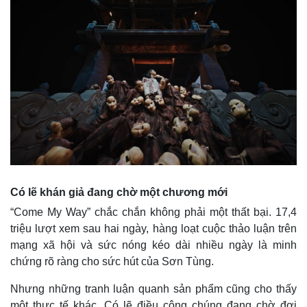
Vụ án
Vũ khí
Tin nóng
Việt Nam
Tư vấn luật
Phân tích
Có lẽ khán giả đang chờ một chương mới
“Come My Way” chắc chắn không phải một thất bại. 17,4
triệu lượt xem sau hai ngày, hàng loạt cuộc thảo luận trên
mạng xã hội và sức nóng kéo dài nhiều ngày là minh
chứng rõ ràng cho sức hút của Sơn Tùng.
Nhưng những tranh luận quanh sản phẩm cũng cho thấy
một thực tế khác. Có lẽ điều công chúng đang chờ đợi