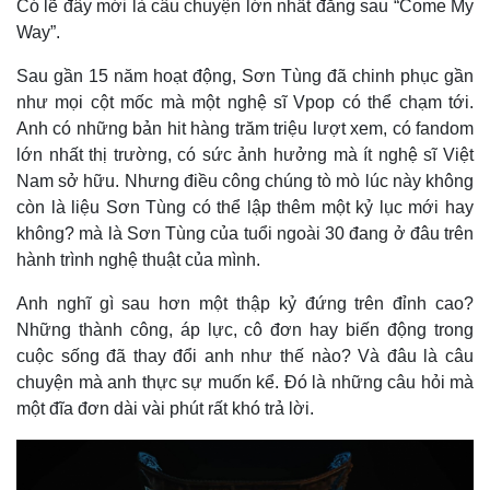
Có lẽ đây mới là câu chuyện lớn nhất đằng sau “Come My
Way”.
Sau gần 15 năm hoạt động, Sơn Tùng đã chinh phục gần
như mọi cột mốc mà một nghệ sĩ Vpop có thể chạm tới.
Anh có những bản hit hàng trăm triệu lượt xem, có fandom
lớn nhất thị trường, có sức ảnh hưởng mà ít nghệ sĩ Việt
Nam sở hữu. Nhưng điều công chúng tò mò lúc này không
còn là liệu Sơn Tùng có thể lập thêm một kỷ lục mới hay
không? mà là Sơn Tùng của tuổi ngoài 30 đang ở đâu trên
hành trình nghệ thuật của mình.
Anh nghĩ gì sau hơn một thập kỷ đứng trên đỉnh cao?
Những thành công, áp lực, cô đơn hay biến động trong
cuộc sống đã thay đổi anh như thế nào? Và đâu là câu
chuyện mà anh thực sự muốn kể. Đó là những câu hỏi mà
một đĩa đơn dài vài phút rất khó trả lời.
Pháp luật
Quân sự - Quốc phòng