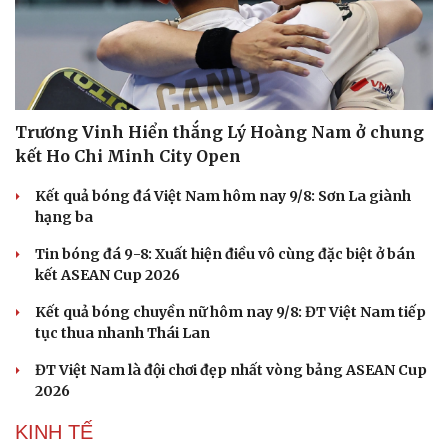
Cần Thơ hướng tới thí điểm mạng 6G
Tạm đình chỉ công tác giám đốc Sở GD&ĐT Tuyên
Quang Vũ Đình Hưng
Điểm chuẩn Học viện Tài chính: Ngành Kiểm toán cao
đầu bảng với 28,07 điểm
Điểm chuẩn Trường ĐH Thăng Long: Ngành Truyền
thông đa phương tiện điểm cao nhất
Thời tiết ngày 10/8: Hà Nội nắng nóng 37 độ, nhiều nơi
mưa dông
THỂ THAO