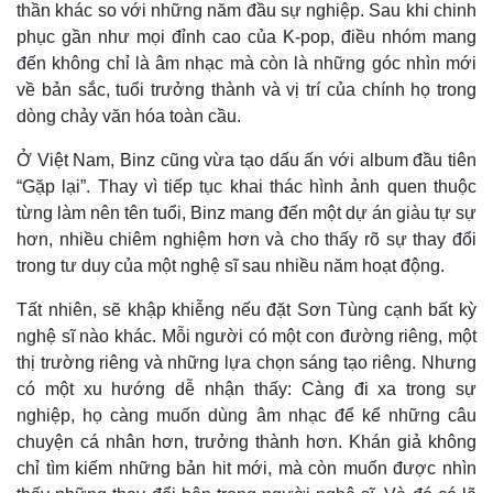
thần khác so với những năm đầu sự nghiệp. Sau khi chinh
Giá cà phê
phục gần như mọi đỉnh cao của K-pop, điều nhóm mang
đến không chỉ là âm nhạc mà còn là những góc nhìn mới
về bản sắc, tuổi trưởng thành và vị trí của chính họ trong
dòng chảy văn hóa toàn cầu.
Ở Việt Nam, Binz cũng vừa tạo dấu ấn với album đầu tiên
“Gặp lại”. Thay vì tiếp tục khai thác hình ảnh quen thuộc
từng làm nên tên tuổi, Binz mang đến một dự án giàu tự sự
hơn, nhiều chiêm nghiệm hơn và cho thấy rõ sự thay đổi
trong tư duy của một nghệ sĩ sau nhiều năm hoạt động.
Tất nhiên, sẽ khập khiễng nếu đặt Sơn Tùng cạnh bất kỳ
nghệ sĩ nào khác. Mỗi người có một con đường riêng, một
thị trường riêng và những lựa chọn sáng tạo riêng. Nhưng
có một xu hướng dễ nhận thấy: Càng đi xa trong sự
nghiệp, họ càng muốn dùng âm nhạc để kể những câu
chuyện cá nhân hơn, trưởng thành hơn. Khán giả không
chỉ tìm kiếm những bản hit mới, mà còn muốn được nhìn