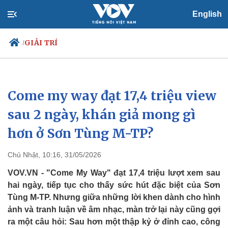
English
GIẢI TRÍ
/
Come my way đạt 17,4 triệu view
Chính trị
Xã hội
Đảng
Tin 24h
sau 2 ngày, khán giả mong gì
Tổ chức nhân sự
Dự báo thời tiết
hơn ở Sơn Tùng M-TP?
Quốc hội
Giáo dục
Nhận diện sự thật
Dấu ấn VOV
Việc làm
Chủ Nhật, 10:16, 31/05/2026
Biển đảo
VOV.VN - "Come My Way" đạt 17,4 triệu lượt xem sau
hai ngày, tiếp tục cho thấy sức hút đặc biệt của Sơn
Tùng M-TP. Nhưng giữa những lời khen dành cho hình
ảnh và tranh luận về âm nhạc, màn trở lại này cũng gợi
ra một câu hỏi: Sau hơn một thập kỷ ở đỉnh cao, công