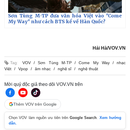
Sơn Tùng M-TP đưa văn hóa Việt vào "Come
My Way" như cách BTS kể về Hàn Quốc?
Hải Hà/VOV.VN
Tag:
VOV
Sơn Tùng M-TP
Come My Way
nhạc
Việt
Vpop
âm nhạc
nghệ sĩ
nghệ thuật
Mời quý độc giả theo dõi VOV.VN trên
Thêm VOV trên Google
Chọn VOV làm nguồn ưu tiên trên
Google Search
.
Xem hướng
dẫn.