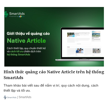
Từ cậu bé gốc Việt đến biểu tượng rap Mỹ: Tyga là
ai?
VOV.VN - Từ cậu bé mang dòng máu Việt lớn lên ở Compton đến
rapper sở hữu hàng loạt bản hit tỷ view của hip hop Mỹ, Tyga là
cái tên từng định hình văn hóa rap đại chúng suốt hơn một thập
kỷ. Sự trở lại của anh trong ca khúc “Come My Way” cùng Sơn
Tùng M-TP tiếp tục gây chú ý toàn cầu.