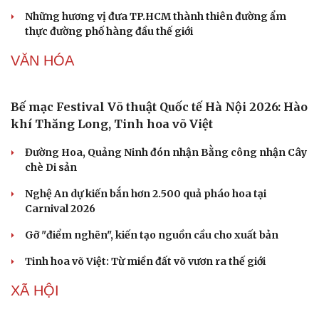
Đường Hoa khát vọng xây dựng “vùng chè di
sản” Quảng Ninh
Huế khảo sát du lịch đường thủy, phương án thoát lũ
Thổ cẩm Chăm Mỹ Nghiệp: Từ ngôn ngữ văn hóa đến
sản phẩm du lịch độc đáo
Vì sao lượng khách Philippines đến Việt Nam tăng
trưởng vượt bậc?
Những hương vị đưa TP.HCM thành thiên đường ẩm
thực đường phố hàng đầu thế giới
VĂN HÓA