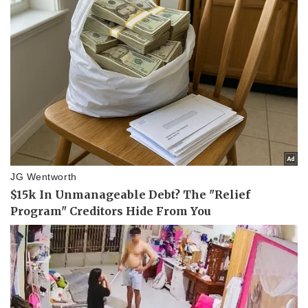
Doanh nghiệp
Công nghệ
Thông tin doanh nghiệp
Sành điệu
Doanh nghiệp 24h
Tin Công nghệ
Doanh nhân
Trải nghiệm
Vì cộng đồng
Chuyển đổi số