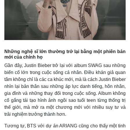
Những nghệ sĩ lớn thường trở lại bằng một phiên bản
mới của chính họ
Gần đây, Justin Bieber trở lại với album SWAG sau những
biến cố lớn trong cuộc sống cá nhân. Điều khán giả quan
tâm không chỉ là các ca khúc mới, mà là cách Justin Bieber
nhìn lại bản thân sau những áp lực danh tiếng, hôn nhân,
gia đình và những thay đổi trong cuộc sống. Album không
cố gắng tái tạo hình ảnh ngôi sao tuổi teen từng thống trị
Kinh tế
Thị trường
thế giới, mà mở ra một chương mới với nhiều suy tư và
Bất động sản
Giá vàng
trải nghiệm trưởng thành hơn.
Khởi nghiệp
Tiêu dùng
Tỷ giá
Tương tự, BTS với dự án ARIANG cũng cho thấy một tinh
Chứng khoán