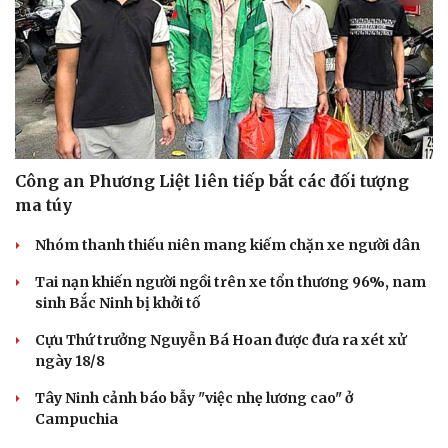
Lãnh đạo tỉnh Hưng Yên livestream quảng bá
nhãn lồng
Đồng Tháp đầu tư hơn 160 tỷ đồng xây dựng Dự án Cải
tạo nút giao An Bình
Huế tăng tốc giải phóng mặt bằng mở rộng cao tốc Cam
Lộ - La Sơn
Quảng Ngãi phấn đấu đưa kinh tế số chiếm tối thiểu
30% GRDP vào năm 2030
Tạm hoãn xuất cảnh với người nộp thuế không hoạt
động tại địa chỉ đăng ký
PHÁP LUẬT