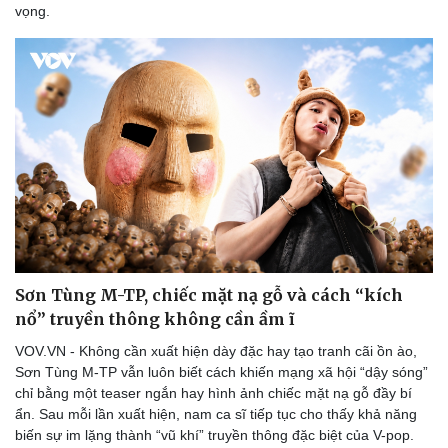
vọng.
Sơn Tùng M-TP, chiếc mặt nạ gỗ và cách “kích
nổ” truyền thông không cần ầm ĩ
VOV.VN - Không cần xuất hiện dày đặc hay tạo tranh cãi ồn ào,
Sơn Tùng M-TP vẫn luôn biết cách khiến mạng xã hội “dậy sóng”
chỉ bằng một teaser ngắn hay hình ảnh chiếc mặt nạ gỗ đầy bí
ẩn. Sau mỗi lần xuất hiện, nam ca sĩ tiếp tục cho thấy khả năng
biến sự im lặng thành “vũ khí” truyền thông đặc biệt của V-pop.