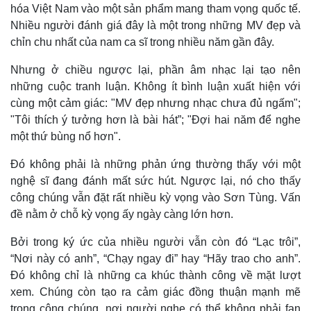
hóa Việt Nam vào một sản phẩm mang tham vọng quốc tế.
Nhiều người đánh giá đây là một trong những MV đẹp và
chỉn chu nhất của nam ca sĩ trong nhiều năm gần đây.
Nhưng ở chiều ngược lại, phần âm nhạc lại tạo nên
những cuộc tranh luận. Không ít bình luận xuất hiện với
cùng một cảm giác: "MV đẹp nhưng nhạc chưa đủ ngấm";
"Tôi thích ý tưởng hơn là bài hát”; "Đợi hai năm để nghe
một thứ bùng nổ hơn".
Đó không phải là những phản ứng thường thấy với một
nghệ sĩ đang đánh mất sức hút. Ngược lại, nó cho thấy
công chúng vẫn đặt rất nhiều kỳ vọng vào Sơn Tùng. Vấn
Thế giới
Multimedia
đề nằm ở chỗ kỳ vọng ấy ngày càng lớn hơn.
Quan sát
Video
Cuộc sống đó đây
Ảnh
Bởi trong ký ức của nhiều người vẫn còn đó “Lạc trôi”,
Hồ sơ
E-Magazine
“Nơi này có anh”, “Chạy ngay đi” hay “Hãy trao cho anh”.
Infographic
Đó không chỉ là những ca khúc thành công về mặt lượt
xem. Chúng còn tạo ra cảm giác đồng thuận mạnh mẽ
trong công chúng, nơi người nghe có thể không phải fan