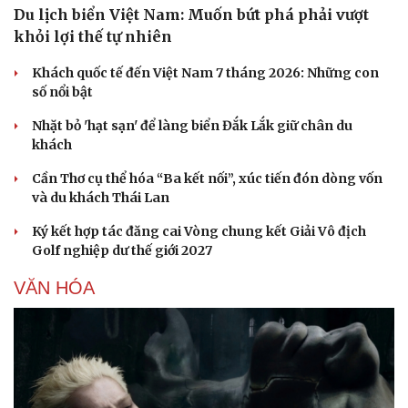
Du lịch biển Việt Nam: Muốn bứt phá phải vượt
khỏi lợi thế tự nhiên
Khách quốc tế đến Việt Nam 7 tháng 2026: Những con
số nổi bật
Nhặt bỏ 'hạt sạn' để làng biển Đắk Lắk giữ chân du
khách
Cần Thơ cụ thể hóa “Ba kết nối”, xúc tiến đón dòng vốn
và du khách Thái Lan
Ký kết hợp tác đăng cai Vòng chung kết Giải Vô địch
Golf nghiệp dư thế giới 2027
VĂN HÓA
Du lịch
Podcast
Tư vấn
Câu chuyện thời sự
Săn Tour
Đọc truyện đêm khuya
check-in
Cửa sổ tình yêu
Kể chuyện cho bé