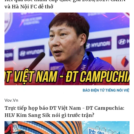
Thể thao
Ô tô - Xe máy
Bóng đá
Ô tô
Lịch thi đấu bóng đá
Xe máy
Thế giới thể thao
Tư vấn
eSports
Hậu trường