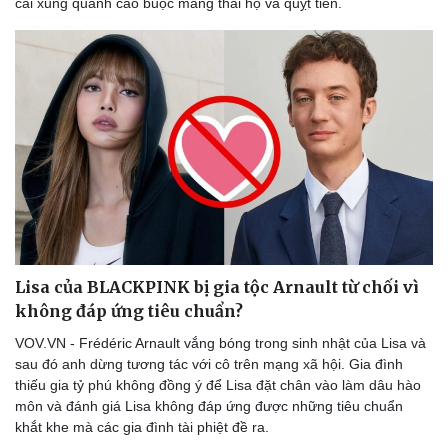
cãi xung quanh cáo buộc mang thai hộ và quỵt tiền.
Sức khỏe
Đời sống
Dinh dưỡng - món ngon
Nhà đẹp
Cây thuốc
Blog
Sản phụ khoa
Tình yêu - Gia đình
Nhi khoa
Nam khoa
Làm đẹp - giảm cân
Lisa của BLACKPINK bị gia tộc Arnault từ chối vì
Phòng mạch online
không đáp ứng tiêu chuẩn?
Ăn sạch sống khỏe
VOV.VN - Frédéric Arnault vắng bóng trong sinh nhật của Lisa và
sau đó anh dừng tương tác với cô trên mạng xã hội. Gia đình
thiếu gia tỷ phú không đồng ý để Lisa đặt chân vào làm dâu hào
môn và đánh giá Lisa không đáp ứng được những tiêu chuẩn
khắt khe mà các gia đình tài phiệt đề ra.