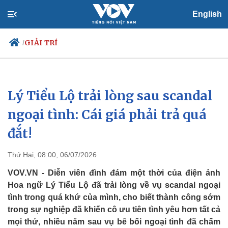
English
GIẢI TRÍ
/
Lý Tiểu Lộ trải lòng sau scandal
Chính trị
Xã hội
Đảng
Tin 24h
ngoại tình: Cái giá phải trả quá
Tổ chức nhân sự
Dự báo thời tiết
đắt!
Quốc hội
Giáo dục
Nhận diện sự thật
Dấu ấn VOV
Việc làm
Thứ Hai, 08:00, 06/07/2026
Biển đảo
VOV.VN - Diễn viên đình đám một thời của điện ảnh
Hoa ngữ Lý Tiểu Lộ đã trải lòng về vụ scandal ngoại
tình trong quá khứ của mình, cho biết thành công sớm
trong sự nghiệp đã khiến cô ưu tiên tình yêu hơn tất cả
mọi thứ, nhiều năm sau vụ bê bối ngoại tình đã chấm