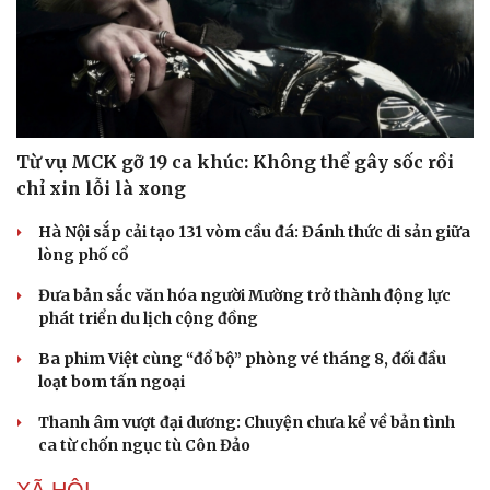
Hạt giống tâm hồn
Từ vụ MCK gỡ 19 ca khúc: Không thể gây sốc rồi
chỉ xin lỗi là xong
Hà Nội sắp cải tạo 131 vòm cầu đá: Đánh thức di sản giữa
lòng phố cổ
Đưa bản sắc văn hóa người Mường trở thành động lực
phát triển du lịch cộng đồng
Ba phim Việt cùng “đổ bộ” phòng vé tháng 8, đối đầu
loạt bom tấn ngoại
Thanh âm vượt đại dương: Chuyện chưa kể về bản tình
ca từ chốn ngục tù Côn Đảo
XÃ HỘI