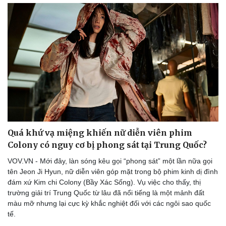
Quá khứ vạ miệng khiến nữ diễn viên phim
Colony có nguy cơ bị phong sát tại Trung Quốc?
VOV.VN - Mới đây, làn sóng kêu gọi “phong sát” một lần nữa gọi
tên Jeon Ji Hyun, nữ diễn viên góp mặt trong bộ phim kinh dị đình
đám xứ Kim chi Colony (Bầy Xác Sống). Vụ việc cho thấy, thị
trường giải trí Trung Quốc từ lâu đã nổi tiếng là một mảnh đất
màu mỡ nhưng lại cực kỳ khắc nghiệt đối với các ngôi sao quốc
tế.