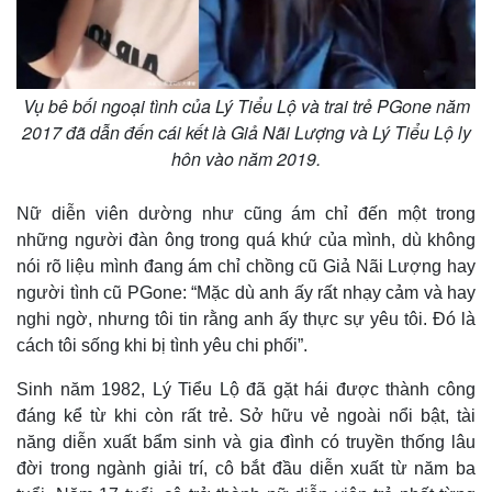
Vụ bê bối ngoại tình của Lý Tiểu Lộ và trai trẻ PGone năm
2017 đã dẫn đến cái kết là Giả Nãi Lượng và Lý Tiểu Lộ ly
hôn vào năm 2019.
Nữ diễn viên dường như cũng ám chỉ đến một trong
những người đàn ông trong quá khứ của mình, dù không
nói rõ liệu mình đang ám chỉ chồng cũ Giả Nãi Lượng hay
người tình cũ PGone: “Mặc dù anh ấy rất nhạy cảm và hay
nghi ngờ, nhưng tôi tin rằng anh ấy thực sự yêu tôi. Đó là
cách tôi sống khi bị tình yêu chi phối”.
Sinh năm 1982, Lý Tiểu Lộ đã gặt hái được thành công
đáng kể từ khi còn rất trẻ. Sở hữu vẻ ngoài nổi bật, tài
năng diễn xuất bẩm sinh và gia đình có truyền thống lâu
đời trong ngành giải trí, cô bắt đầu diễn xuất từ ​​năm ba