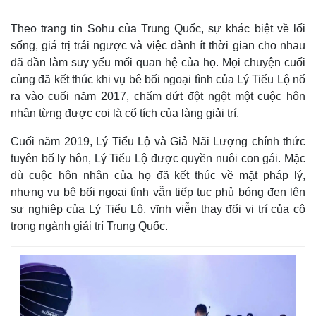
Theo trang tin Sohu của Trung Quốc, sự khác biệt về lối
sống, giá trị trái ngược và việc dành ít thời gian cho nhau
đã dần làm suy yếu mối quan hệ của họ. Mọi chuyện cuối
cùng đã kết thúc khi vụ bê bối ngoại tình của Lý Tiểu Lộ nổ
ra vào cuối năm 2017, chấm dứt đột ngột một cuộc hôn
nhân từng được coi là cổ tích của làng giải trí.
Cuối năm 2019, Lý Tiểu Lộ và Giả Nãi Lượng chính thức
tuyên bố ly hôn, Lý Tiểu Lộ được quyền nuôi con gái. Mặc
dù cuộc hôn nhân của họ đã kết thúc về mặt pháp lý,
nhưng vụ bê bối ngoại tình vẫn tiếp tục phủ bóng đen lên
sự nghiệp của Lý Tiểu Lộ, vĩnh viễn thay đổi vị trí của cô
trong ngành giải trí Trung Quốc.