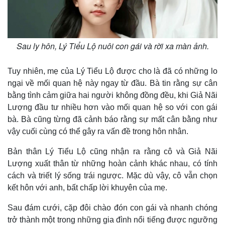
Sau ly hôn, Lý Tiểu Lộ nuôi con gái và rời xa màn ảnh.
Tuy nhiên, mẹ của Lý Tiểu Lộ được cho là đã có những lo
ngại về mối quan hệ này ngay từ đầu. Bà tin rằng sự cân
bằng tình cảm giữa hai người không đồng đều, khi Giả Nãi
Lượng đầu tư nhiều hơn vào mối quan hệ so với con gái
bà. Bà cũng từng đã cảnh báo rằng sự mất cân bằng như
vậy cuối cùng có thể gây ra vấn đề trong hôn nhân.
Bản thân Lý Tiểu Lộ cũng nhận ra rằng cô và Giả Nãi
Lượng xuất thân từ những hoàn cảnh khác nhau, có tính
Kinh tế
Thị trường
cách và triết lý sống trái ngược. Mặc dù vậy, cô vẫn chọn
kết hôn với anh, bất chấp lời khuyên của mẹ.
Bất động sản
Giá vàng
Khởi nghiệp
Tiêu dùng
Sau đám cưới, cặp đôi chào đón con gái và nhanh chóng
Tỷ giá
Chứng khoán
trở thành một trong những gia đình nổi tiếng được ngưỡng