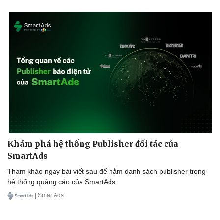
Khám phá hệ thống Publisher đối tác của
Văn hóa
Giải trí
SmartAds
Sân khấu - Điện ảnh
Nghệ sĩ
Văn học
Thời trang
Tham khảo ngay bài viết sau để nắm danh sách publisher trong
Âm nhạc
Sao Việt
hệ thống quảng cáo của SmartAds.
Di sản
| SmartAds