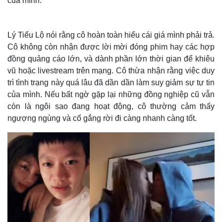
của mình.
Lý Tiểu Lộ nói rằng cô hoàn toàn hiểu cái giá mình phải trả.
Cô không còn nhận được lời mời đóng phim hay các hợp
đồng quảng cáo lớn, và dành phần lớn thời gian để khiêu
vũ hoặc livestream trên mạng. Cô thừa nhận rằng việc duy
trì tình trạng này quá lâu đã dần dần làm suy giảm sự tự tin
của mình. Nếu bất ngờ gặp lại những đồng nghiệp cũ vẫn
còn là ngôi sao đang hoạt động, cô thường cảm thấy
ngượng ngùng và cố gắng rời đi càng nhanh càng tốt.
Thế giới
Multimedia
Quan sát
Video
Cuộc sống đó đây
Ảnh
Hồ sơ
E-Magazine
Infographic