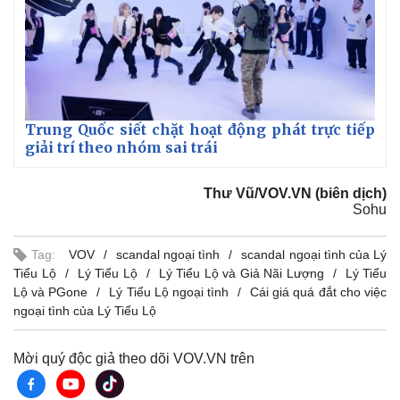
Trung Quốc siết chặt hoạt động phát trực tiếp
giải trí theo nhóm sai trái
Thư Vũ/VOV.VN (biên dịch)
Sohu
Tag:
VOV
scandal ngoại tình
scandal ngoại tình của Lý
Tiểu Lộ
Lý Tiểu Lộ
Lý Tiểu Lộ và Giả Nãi Lượng
Lý Tiểu
Lộ và PGone
Lý Tiểu Lộ ngoại tình
Cái giá quá đắt cho việc
ngoại tình của Lý Tiểu Lộ
Mời quý độc giả theo dõi VOV.VN trên
Pháp luật
Quân sự - Quốc phòng