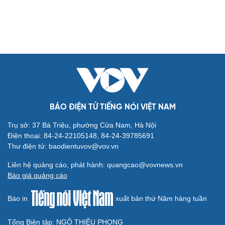
Văn hóa
Giải trí
Sân khấu - Điện ảnh
Nghệ sĩ
Văn học
Thời trang
Âm nhạc
Sao Việt
BÁO ĐIỆN TỬ TIẾNG NÓI VIỆT NAM
Di sản
Trụ sở: 37 Bà Triệu, phường Cửa Nam, Hà Nội
Điện thoại: 84-24-22105148, 84-24-39785691
Thư điện tử: baodientuvov@vov.vn
Liên hệ quảng cáo, phát hành: quangcao@vovnews.vn
Báo giá quảng cáo
Du lịch
Podcast
Tư vấn
Câu chuyện thời sự
Báo in
xuất bản thứ Năm hàng tuần
Săn Tour
Đọc truyện đêm khuya
check-in
Cửa sổ tình yêu
Tổng Biên tập: NGÔ THIỆU PHONG
Kể chuyện cho bé