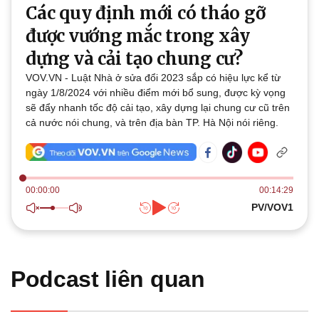
Thế giới
Multimedia
Các quy định mới có tháo gỡ
Quan sát
Video
được vướng mắc trong xây
Cuộc sống đó đây
Ảnh
dựng và cải tạo chung cư?
Hồ sơ
E-Magazine
Infographic
VOV.VN - Luật Nhà ở sửa đổi 2023 sắp có hiệu lực kể từ
ngày 1/8/2024 với nhiều điểm mới bổ sung, được kỳ vọng
sẽ đẩy nhanh tốc độ cải tạo, xây dựng lại chung cư cũ trên
cả nước nói chung, và trên địa bàn TP. Hà Nội nói riêng.
Kinh tế
Thị trường
Bất động sản
Giá vàng
00:00:00
00:14:29
Khởi nghiệp
Tiêu dùng
PV/VOV1
Tỷ giá
Chứng khoán
Giá cà phê
Podcast liên quan