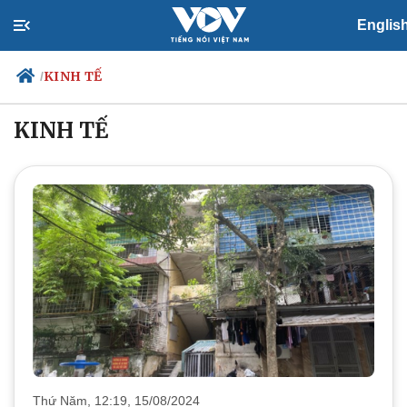
Englis
KINH TẾ
/
KINH TẾ
Chính trị
Xã hội
Đảng
Tin 24h
Tổ chức nhân sự
Dự báo thời tiết
Quốc hội
Giáo dục
Nhận diện sự thật
Dấu ấn VOV
Việc làm
Biển đảo
Thứ Năm, 12:19, 15/08/2024