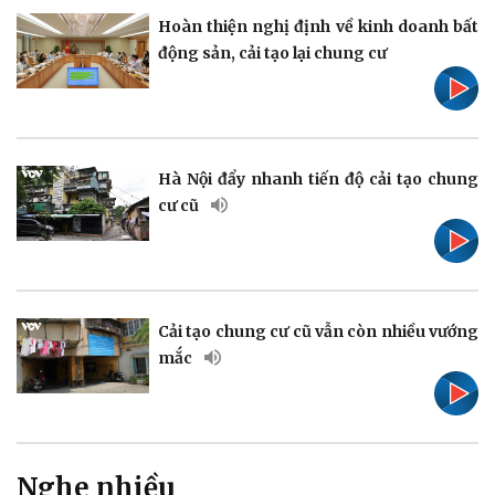
Hoàn thiện nghị định về kinh doanh bất
Pháp luật
Quân sự - Quốc phòng
động sản, cải tạo lại chung cư
Vụ án
Vũ khí
Tin nóng
Việt Nam
Tư vấn luật
Phân tích
Hà Nội đẩy nhanh tiến độ cải tạo chung
cư cũ
Thể thao
Ô tô - Xe máy
Bóng đá
Ô tô
Lịch thi đấu bóng đá
Xe máy
Cải tạo chung cư cũ vẫn còn nhiều vướng
Thế giới thể thao
Tư vấn
mắc
eSports
Hậu trường
Nghe nhiều