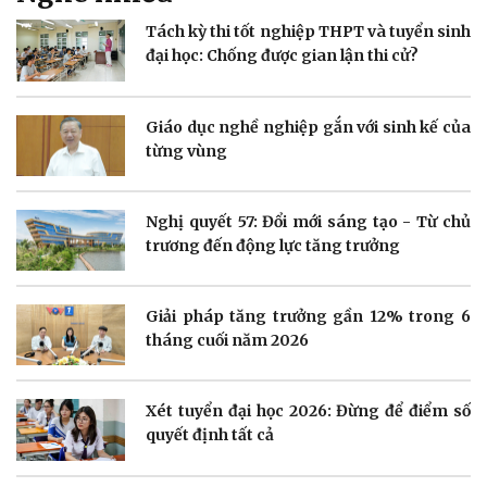
Tách kỳ thi tốt nghiệp THPT và tuyển sinh
Doanh nghiệp
Công nghệ
đại học: Chống được gian lận thi cử?
Thông tin doanh nghiệp
Sành điệu
Doanh nghiệp 24h
Tin Công nghệ
Doanh nhân
Trải nghiệm
Giáo dục nghề nghiệp gắn với sinh kế của
Vì cộng đồng
Chuyển đổi số
từng vùng
Nghị quyết 57: Đổi mới sáng tạo - Từ chủ
trương đến động lực tăng trưởng
Sức khỏe
Đời sống
Giải pháp tăng trưởng gần 12% trong 6
Dinh dưỡng - món ngon
Nhà đẹp
tháng cuối năm 2026
Cây thuốc
Blog
Sản phụ khoa
Tình yêu - Gia đình
Nhi khoa
Xét tuyển đại học 2026: Đừng để điểm số
Nam khoa
Làm đẹp - giảm cân
quyết định tất cả
Phòng mạch online
Ăn sạch sống khỏe