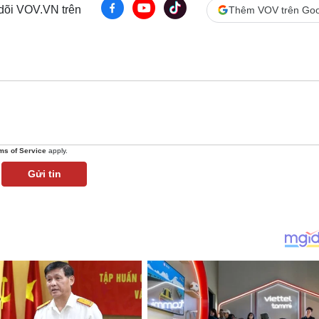
 dõi VOV.VN trên
Thêm VOV trên Goo
ms of Service
apply.
Gửi tin