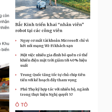
Doanh nghiệp 24h
Tin Công nghệ
Doanh nhân
Trải nghiệm
ì cộng đồng
Chuyển đổi số
ng còn
 nhận
Bắc Kinh triển khai “nhân viên”
u lịch
Podcast
nhiên
robot tại các công viên
Tư vấn
Câu chuyện thời sự
Săn Tour
Đọc truyện đêm khuya
Nguy cơ mất tài khoản Microsoft chỉ vì
ộ Khu
heck-in
Cửa sổ tình yêu
kết nối mạng Wi-Fi khách sạn
o biển
Kể chuyện cho bé
Một việc nhiều gia đình bỏ quên có thể
Hạt giống tâm hồn
khiến điện mặt trời giảm tới 40% hiệu
suất
Trung Quốc tăng tốc tự chủ chip tiên
tiến với kế hoạch đầy tham vọng
Phú Thọ ký hợp tác với nhiều bộ, ngành
trong thực hiện Nghị quyết 57
Ô TÔ