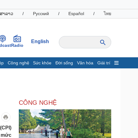
ສາລາວ
/
Русский
/
Español
/
ไทย
English
dcast
Radio
ệp
Công nghệ
Sức khỏe
Đời sống
Văn hóa
Giải trí
inh tế
Thị trường
ất động sản
Giá vàng
hởi nghiệp
Tiêu dùng
Tỷ giá
CÔNG NGHỆ
Chứng khoán
Giá cà phê
oanh nghiệp
Công nghệ
(CPI)
i mức
hông tin doanh nghiệp
Sành điệu