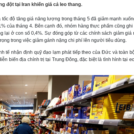
Lịch thi đấu bóng đá
Xe máy
g đột tại Iran khiến giá cả leo thang.
Thế giới thể thao
Tư vấn
eSports
V
là tốc độ tăng giá năng lượng trong tháng 5 đã giảm mạnh xuố
Hậu trường
,1% của tháng 4. Bên cạnh đó, nhóm hàng thực phẩm cũng ghi
Văn hóa
Giải trí
D
ng lại ở con số 0,4%. Sự đóng góp từ các chính sách giảm giá 
trọng trong việc giảm gánh nặng chi phí lên người tiêu dùng.
Sân khấu - Điện ảnh
Nghệ sĩ
Văn học
Thời trang
inh tế nhận định quỹ đạo lạm phát tiếp theo của Đức và toàn b
Âm nhạc
Sao Việt
c
 biến địa chính trị tại Trung Đông, đặc biệt là tình hình tại e
Di sản