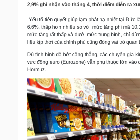
Tin nóng
Việt Nam
2,9% ghi nhận vào tháng 4, thời điểm diễn ra xun
Tư vấn luật
Phân tích
Yếu tố tiên quyết giúp lạm phát hạ nhiệt tại Đức 
6,6%, thấp hơn nhiều so với mức tăng phi mã 10
Sức khỏe
Đời sống
mức tăng rất thấp và dưới mức trung bình, chỉ dừ
liệu kịp thời của chính phủ cũng đóng vai trò quan 
Dinh dưỡng - món ngon
Nhà đẹp
Cây thuốc
Blog
Dù tình hình đã bớt căng thẳng, các chuyên gia k
Sản phụ khoa
Tình yêu - Gia đình
vực đồng euro (Eurozone) vẫn phụ thuộc lớn vào diễn
Nhi khoa
Nam khoa
Hormuz.
Làm đẹp - giảm cân
Phòng mạch online
Ăn sạch sống khỏe
Cải chính