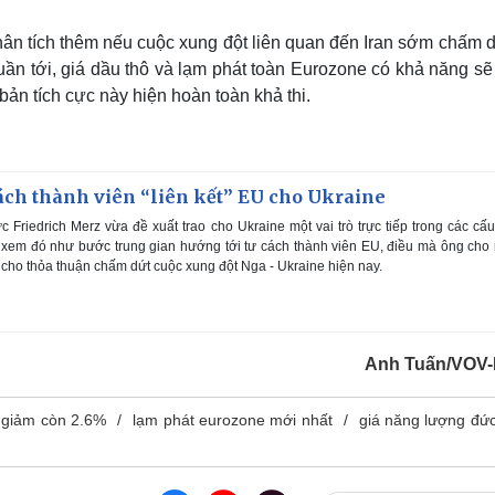
ân tích thêm nếu cuộc xung đột liên quan đến Iran sớm chấm d
tuần tới, giá dầu thô và lạm phát toàn Eurozone có khả năng s
ản tích cực này hiện hoàn toàn khả thi.
cách thành viên “liên kết” EU cho Ukraine
Friedrich Merz vừa đề xuất trao cho Ukraine một vai trò trực tiếp trong các cấu
 xem đó như bước trung gian hướng tới tư cách thành viên EU, điều mà ông cho
i cho thỏa thuận chấm dứt cuộc xung đột Nga - Ukraine hiện nay.
Anh Tuấn/VOV-
 giảm còn 2.6%
lạm phát eurozone mới nhất
giá năng lượng đứ