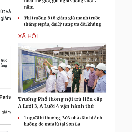
nhất thế giới, giữ ngôi vương suốt 7
năm
ứt và
Thị trường ô tô giảm giá mạnh trước
ẽ giảm
tháng Ngâu, đại lý tung ưu đãi khủng
XÃ HỘI
 trúc
 rằng
Paris
Trường Phổ thông nội trú liên cấp
A Lưới 3, A Lưới 4 vận hành thử
c giảm
1 người bị thương, 303 nhà dân bị ảnh
hưởng do mưa lũ tại Sơn La