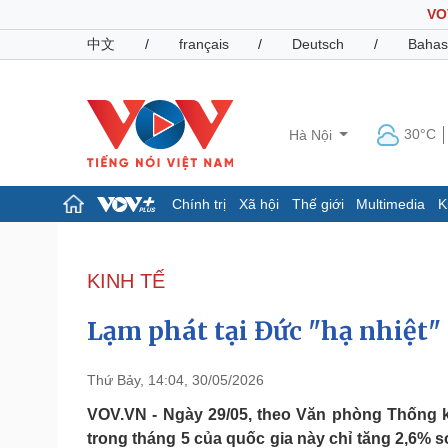
VO
中文
/
français
/
Deutsch
/
Bahas
30°C
Hà Nội
Chính trị
Xã hội
Thế giới
Multimedia
K
Chính trị
Xã hội
Đảng
Tin 24h
KINH TẾ
Tổ chức nhân sự
Dự báo thời tiết
Quốc hội
Giáo dục
Lạm phát tại Đức "hạ nhiệt"
Nhận diện sự thật
Dấu ấn VOV
Việc làm
Biển đảo
Thứ Bảy, 14:04, 30/05/2026
Pháp luật
Quân sự - Quốc phòng
VOV.VN - Ngày 29/05, theo Văn phòng Thống kê
trong tháng 5 của quốc gia này chỉ tăng 2,6% 
Vụ án
Vũ khí