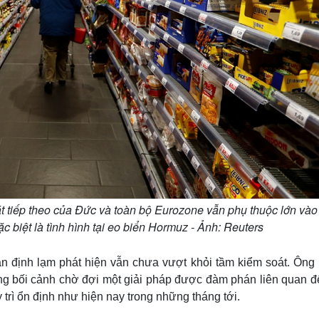
t tiếp theo của Đức và toàn bộ Eurozone vẫn phụ thuộc lớn vào
đặc biệt là tình hình tại eo biển Hormuz - Ảnh: Reuters
ận định lạm phát hiện vẫn chưa vượt khỏi tầm kiểm soát. Ông 
rong bối cảnh chờ đợi một giải pháp được đàm phán liên quan đ
 trì ổn định như hiện nay trong những tháng tới.