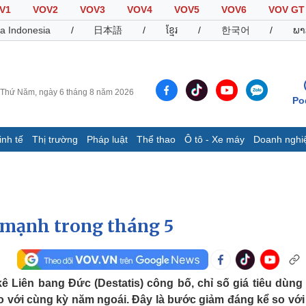
V1
VOV2
VOV3
VOV4
VOV5
VOV6
VOV GT
a Indonesia
/
日本語
/
ខ្មែរ
/
한국어
/
ພາ
Thứ Năm, ngày 6 tháng 8 năm 2026
Po
inh tế
Thị trường
Pháp luật
Thể thao
Ô tô - Xe máy
Doanh nghi
Thế giới
Multimedia
K
Quan sát
Video
B
Cuộc sống đó đây
Ảnh
K
Hồ sơ
E-Magazine
 mạnh trong tháng 5
Infographic
Thể thao
Ô tô - Xe máy
D
 Liên bang Đức (Destatis) công bố, chỉ số giá tiêu dùng 
so với cùng kỳ năm ngoái. Đây là bước giảm đáng kể so vớ
Bóng đá
Ô tô
T