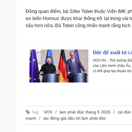
Đồng quan điểm, bà Silke Tober thuộc Viện IMK ph
eo biển Hormuz được khai thông trở lại trong vài 
sâu hơn nữa. Bà Tober cũng nhấn mạnh rằng kịch b
Đức đề xuất tư 
VOV.VN - Thủ tướng Đức 
của Liên minh châu Âu,
có thể giúp tạo thuận lợ
Tag:
VOV
lạm phát đức tháng 5 2026
cpi đức
mạnh
tác động giá dầu tới lạm phát đức