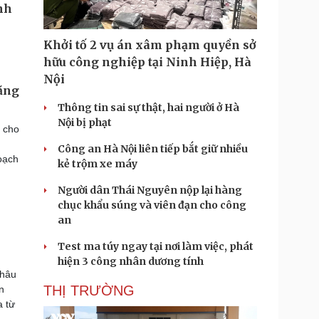
Khởi tố 2 vụ án xâm phạm quyền sở
hữu công nghiệp tại Ninh Hiệp, Hà
Nội
Tăng
Thông tin sai sự thật, hai người ở Hà
Nội bị phạt
 cho
Công an Hà Nội liên tiếp bắt giữ nhiều
oạch
kẻ trộm xe máy
Người dân Thái Nguyên nộp lại hàng
chục khẩu súng và viên đạn cho công
an
Test ma túy ngay tại nơi làm việc, phát
hiện 3 công nhân dương tính
châu
THỊ TRƯỜNG
n
a từ