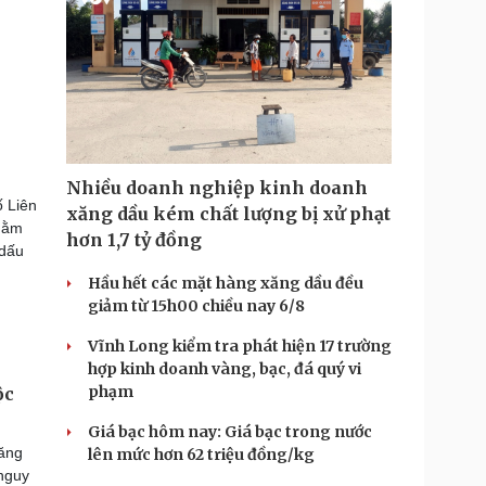
Nhiều doanh nghiệp kinh doanh
ố Liên
xăng dầu kém chất lượng bị xử phạt
nhằm
hơn 1,7 tỷ đồng
 dấu
Hầu hết các mặt hàng xăng dầu đều
giảm từ 15h00 chiều nay 6/8
Vĩnh Long kiểm tra phát hiện 17 trường
hợp kinh doanh vàng, bạc, đá quý vi
phạm
ộc
Giá bạc hôm nay: Giá bạc trong nước
ăng
lên mức hơn 62 triệu đồng/kg
nguy