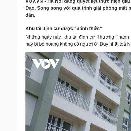
VOV.VN - Hà Nội đang quyết liệt thực hiện gi
Tin nóng
Việt Nam
Đạo. Song song với quá trình giải phóng mặt 
Tư vấn luật
Phân tích
dân.
Khu tái định cư được “đánh thức”
Sức khỏe
Đời sống
Những ngày này, khu tái định cư Thượng Thanh 
Dinh dưỡng - món ngon
Nhà đẹp
nay bị bỏ hoang không có người ở. Duy nhất toà 
Cây thuốc
Blog
Sản phụ khoa
Tình yêu - Gia đình
Nhi khoa
Nam khoa
Làm đẹp - giảm cân
Phòng mạch online
Ăn sạch sống khỏe
Cải chính