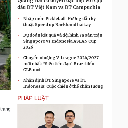
Quang Hải có duyên đặc biệt với cặp
đấu ĐT Việt Nam vs ĐT Campuchia
Nhập môn Pickleball: Hướng dẫn kỹ
thuật Speed up Backhand hai tay
Dự đoán kết quả và đội hình ra sân trận
Singapore vs Indonesia ASEAN Cup
2026
Chuyển nhượng V-League 2026/2027
mới nhất: "Siêu tiền đạo" Brazil đến
CLB mới
Nhận định ĐT Singapore vs ĐT
Indonesia: Cuộc chiến ở thế chân tường
PHÁP LUẬT
trạng