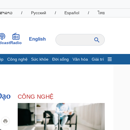
ສາລາວ
/
Русский
/
Español
/
ไทย
English
dcast
Radio
ệp
Công nghệ
Sức khỏe
Đời sống
Văn hóa
Giải trí
inh tế
Thị trường
ất động sản
Giá vàng
hởi nghiệp
Tiêu dùng
Tỷ giá
Đạo
CÔNG NGHỆ
Chứng khoán
Giá cà phê
oanh nghiệp
Công nghệ
hông tin doanh nghiệp
Sành điệu