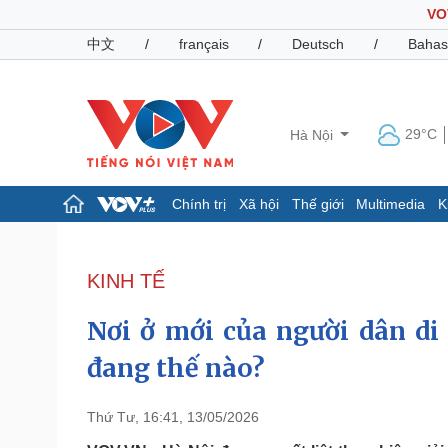
VO
中文
/
français
/
Deutsch
/
Bahas
29°C
Hà Nội
Chính trị
Xã hội
Thế giới
Multimedia
K
Chính trị
Xã hội
Đảng
Tin 24h
KINH TẾ
Tổ chức nhân sự
Dự báo thời tiết
Quốc hội
Giáo dục
Nơi ở mới của người dân di
Nhận diện sự thật
Dấu ấn VOV
Việc làm
đang thế nào?
Biển đảo
Pháp luật
Quân sự - Quốc phòng
Thứ Tư, 16:41, 13/05/2026
Vụ án
Vũ khí