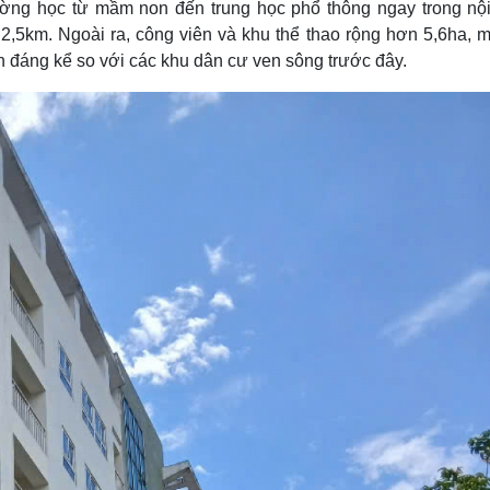
ờng học từ mầm non đến trung học phổ thông ngay trong nội
5km. Ngoài ra, công viên và khu thể thao rộng hơn 5,6ha, m
 đáng kể so với các khu dân cư ven sông trước đây.