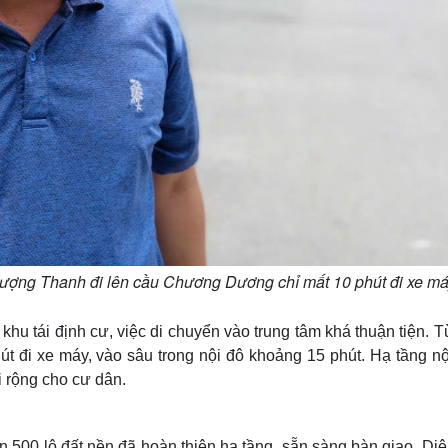
Thượng Thanh đi lên cầu Chương Dương chỉ mất 10 phút đi xe m
khu tái định cư, việc di chuyển vào trung tâm khá thuận tiện. 
 đi xe máy, vào sâu trong nội đô khoảng 15 phút. Hạ tầng nộ
 rộng cho cư dân.
n 500 lô đất nền đã hoàn thiện hạ tầng, sẵn sàng bàn giao. Diệ