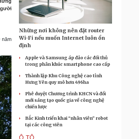
 Hưng
Doanh nghiệp 24h
Tin Công nghệ
người
Doanh nhân
Trải nghiệm
ì cộng đồng
Chuyển đổi số
Những nơi không nên đặt router
u lịch
Podcast
Wi-Fi nếu muốn Internet luôn ổn
0 năm
Tư vấn
Câu chuyện thời sự
định
Săn Tour
Đọc truyện đêm khuya
heck-in
Cửa sổ tình yêu
Apple và Samsung áp đảo các đối thủ
Kể chuyện cho bé
trong phân khúc smartphone cao cấp
Hạt giống tâm hồn
Thành lập Khu Công nghệ cao tỉnh
Hưng Yên quy mô hơn 496ha
Phê duyệt Chương trình KHCN và đổi
mới sáng tạo quốc gia về công nghệ
chiến lược
Bắc Kinh triển khai “nhân viên” robot
tại các công viên
Ô TÔ