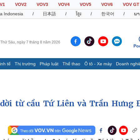
V1
VOV2
VOV3
VOV4
VOV5
VOV6
VOV GT
a Indonesia
/
日本語
/
ខ្មែរ
/
한국어
/
ພາ
Thứ Sáu, ngày 7 tháng 8 năm 2026
Po
inh tế
Thị trường
Pháp luật
Thể thao
Ô tô - Xe máy
Doanh nghi
Thế giới
Multimedia
K
Quan sát
Video
B
Cuộc sống đó đây
Ảnh
K
Hồ sơ
E-Magazine
 dời từ cầu Tứ Liên và Trần Hưng 
Infographic
Thể thao
Ô tô - Xe máy
D
Bóng đá
Ô tô
T