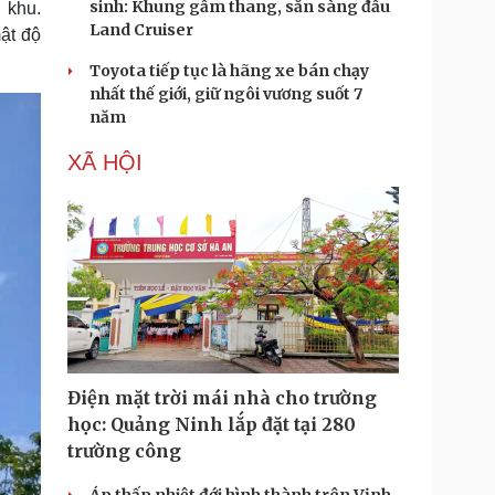
sinh: Khung gầm thang, sẵn sàng đấu
 khu.
Land Cruiser
ật độ
Toyota tiếp tục là hãng xe bán chạy
nhất thế giới, giữ ngôi vương suốt 7
năm
XÃ HỘI
Điện mặt trời mái nhà cho trường
học: Quảng Ninh lắp đặt tại 280
trường công