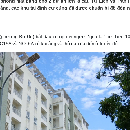
ải phóng mặt bằng cho 2 dự án lớn là cầu Tứ Liên và Trần
Lịch thi đấu bóng đá
Xe máy
bằng, các khu tái định cư cũng đã được chuẩn bị để đón 
Thế giới thể thao
Tư vấn
eSports
V
Hậu trường
Văn hóa
Giải trí
D
(phường Bồ Đề) bắt đầu có người người “qua lại” bởi hơn 1
Sân khấu - Điện ảnh
Nghệ sĩ
NO15A và NO16A có khoảng vài hộ dân đã đến ở trước đó.
Văn học
Thời trang
Âm nhạc
Sao Việt
c
Di sản