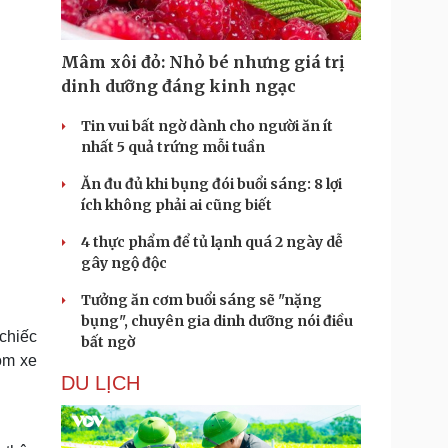
Mâm xôi đỏ: Nhỏ bé nhưng giá trị
dinh dưỡng đáng kinh ngạc
Tin vui bất ngờ dành cho người ăn ít
nhất 5 quả trứng mỗi tuần
Ăn đu đủ khi bụng đói buổi sáng: 8 lợi
ích không phải ai cũng biết
4 thực phẩm để tủ lạnh quá 2 ngày dễ
gây ngộ độc
Tưởng ăn cơm buổi sáng sẽ "nặng
bụng", chuyên gia dinh dưỡng nói điều
chiếc
bất ngờ
óm xe
DU LỊCH