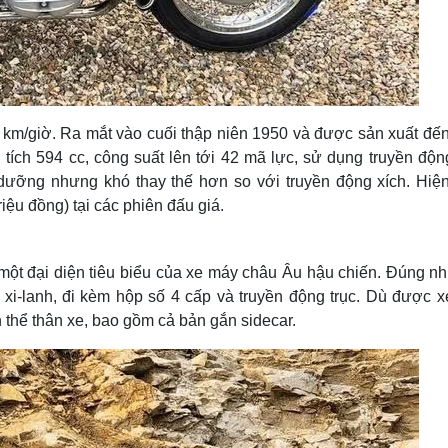
0 km/giờ. Ra mắt vào cuối thập niên 1950 và được sản xuất đế
ích 594 cc, công suất lên tới 42 mã lực, sử dụng truyền động
ảo dưỡng nhưng khó thay thế hơn so với truyền động xích. Hiện
ệu đồng) tại các phiên đấu giá.
một đại diện tiêu biểu của xe máy châu Âu hậu chiến. Đúng nh
 xi-lanh, đi kèm hộp số 4 cấp và truyền động trục. Dù được x
 thể thân xe, bao gồm cả bản gắn sidecar.