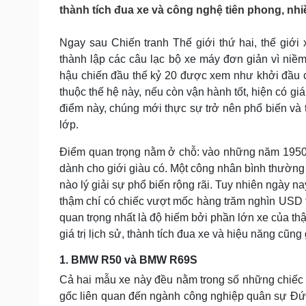
Tin nóng
Việt Nam
thành tích đua xe và công nghệ tiên phong, nhi
Tư vấn luật
Phân tích
Ngay sau Chiến tranh Thế giới thứ hai, thế giới
thành lập các câu lạc bộ xe máy đơn giản vì niềm
Sức khỏe
Đời sống
hậu chiến đầu thế kỷ 20 được xem như khởi đầu c
thuộc thế hệ này, nếu còn vận hành tốt, hiện có giá
Dinh dưỡng - món ngon
Nhà đẹp
Cây thuốc
Blog
điểm này, chúng mới thực sự trở nên phổ biến và t
Sản phụ khoa
Tình yêu - Gia đình
lớp.
Nhi khoa
Nam khoa
Điểm quan trọng nằm ở chỗ: vào những năm 1950, 
Làm đẹp - giảm cân
dành cho giới giàu có. Một công nhân bình thường 
Phòng mạch online
nào lý giải sự phổ biến rộng rãi. Tuy nhiên ngày 
Ăn sạch sống khỏe
thậm chí có chiếc vượt mốc hàng trăm nghìn USD tạ
Cải chính
quan trọng nhất là độ hiếm bởi phần lớn xe của thậ
giá trị lịch sử, thành tích đua xe và hiệu năng cũn
1. BMW R50 và BMW R69S
Cả hai mẫu xe này đều nằm trong số những chiếc
gốc liên quan đến ngành công nghiệp quân sự Đức