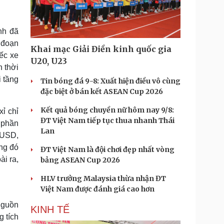
Doanh nghiệp 24h
Tin Công nghệ
Doanh nhân
Trải nghiệm
ì cộng đồng
Chuyển đổi số
nh đã
 đoạn
Khai mạc Giải Điền kinh quốc gia
u lịch
Podcast
ếc xe
U20, U23
n thời
Tư vấn
Câu chuyện thời sự
Săn Tour
Đọc truyện đêm khuya
i tầng
Tin bóng đá 9-8: Xuất hiện điều vô cùng
heck-in
Cửa sổ tình yêu
đặc biệt ở bán kết ASEAN Cup 2026
Kể chuyện cho bé
Kết quả bóng chuyền nữ hôm nay 9/8:
Hạt giống tâm hồn
ỉ chỉ
ĐT Việt Nam tiếp tục thua nhanh Thái
y phần
Lan
n USD,
ong đó
ĐT Việt Nam là đội chơi đẹp nhất vòng
ài ra,
bảng ASEAN Cup 2026
HLV trưởng Malaysia thừa nhận ĐT
Việt Nam được đánh giá cao hơn
nguồn
KINH TẾ
 tích