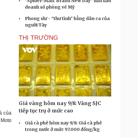
“Spider-Man: Brand New Day” dẫn đầu
doanh số phòng vé Mỹ
Phong slư - “thư tình” bằng dân ca của
người Tày
THỊ TRƯỜNG
Giá vàng hôm nay 9/8: Vàng SJC
tiếp tục trụ ở mức cao
iá của
 Moto
Giá cà phê hôm nay 9/8: Giá cà phê
trong nước ở mức 97.000 đồng/kg