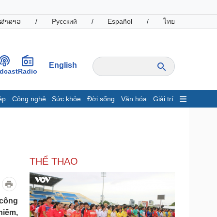
ສາລາວ
/
Русский
/
Español
/
ไทย
English
dcast
Radio
ệp
Công nghệ
Sức khỏe
Đời sống
Văn hóa
Giải trí
inh tế
Thị trường
ất động sản
Giá vàng
hởi nghiệp
Tiêu dùng
Tỷ giá
THỂ THAO
Chứng khoán
Giá cà phê
oanh nghiệp
Công nghệ
 công
hiếm,
hông tin doanh nghiệp
Sành điệu