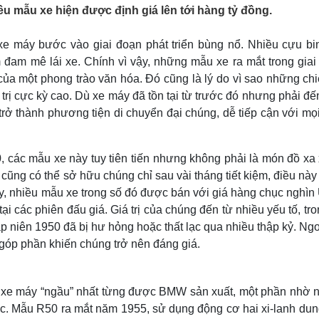
Lịch thi đấu bóng đá
Xe máy
ều mẫu xe hiện được định giá lên tới hàng tỷ đồng.
Thế giới thể thao
Tư vấn
eSports
V
 xe máy bước vào giai đoạn phát triển bùng nổ. Nhiều cựu bi
Hậu trường
 đam mê lái xe. Chính vì vậy, những mẫu xe ra mắt trong giai
Văn hóa
Giải trí
D
ủa một phong trào văn hóa. Đó cũng là lý do vì sao những chi
 trị cực kỳ cao. Dù xe máy đã tồn tại từ trước đó nhưng phải đế
Sân khấu - Điện ảnh
Nghệ sĩ
Văn học
Thời trang
rở thành phương tiện di chuyển đại chúng, dễ tiếp cận với mọ
Âm nhạc
Sao Việt
c
Di sản
các mẫu xe này tuy tiên tiến nhưng không phải là món đồ xa x
cũng có thể sở hữu chúng chỉ sau vài tháng tiết kiệm, điều nà
nay, nhiều mẫu xe trong số đó được bán với giá hàng chục nghì
i các phiên đấu giá. Giá trị của chúng đến từ nhiều yếu tố, tr
p niên 1950 đã bị hư hỏng hoặc thất lạc qua nhiều thập kỷ. Ngo
g góp phần khiến chúng trở nên đáng giá.
 xe máy “ngầu” nhất từng được BMW sản xuất, một phần nhờ 
. Mẫu R50 ra mắt năm 1955, sử dụng động cơ hai xi-lanh dung