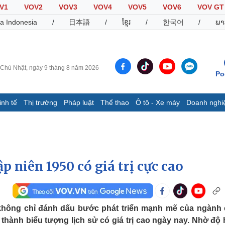
V1
VOV2
VOV3
VOV4
VOV5
VOV6
VOV GT
a Indonesia
/
日本語
/
ខ្មែរ
/
한국어
/
ພາ
Chủ Nhật, ngày 9 tháng 8 năm 2026
Po
inh tế
Thị trường
Pháp luật
Thể thao
Ô tô - Xe máy
Doanh nghi
Thế giới
Multimedia
K
Quan sát
Video
B
Cuộc sống đó đây
Ảnh
K
Hồ sơ
E-Magazine
 niên 1950 có giá trị cực cao
Infographic
Thể thao
Ô tô - Xe máy
D
không chỉ đánh dấu bước phát triển mạnh mẽ của ngành
thành biểu tượng lịch sử có giá trị cao ngày nay. Nhờ độ 
Bóng đá
Ô tô
T