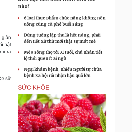
nào?
6 loại thực phẩm chức năng không nên
uống cùng cà phê buổi sáng
Đừng tưởng lập thu là hết nóng, phải
i giản
đến tiết Xử thử mới thật sự mát mẻ
ổi bật
khi ra
Mèo sống thọ tới 31 tuổi, chủ nhân tiết
lộ thói quen ít ai ngờ
Ngại khám bệnh, nhiều người tự chữa
bệnh xã hội rồi nhận hậu quả lớn
Xe sử
SỨC KHỎE