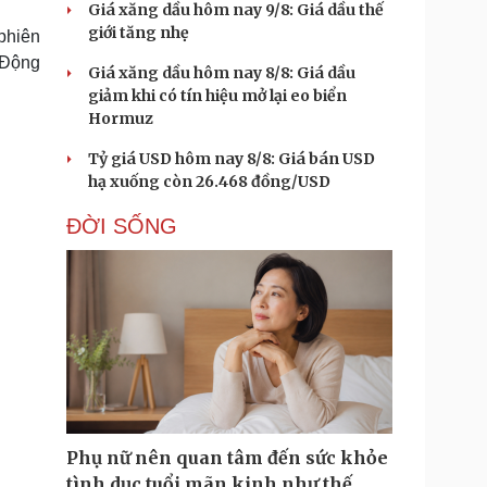
Giá xăng dầu hôm nay 9/8: Giá dầu thế
giới tăng nhẹ
phiên
 Động
Giá xăng dầu hôm nay 8/8: Giá dầu
giảm khi có tín hiệu mở lại eo biển
Hormuz
Tỷ giá USD hôm nay 8/8: Giá bán USD
hạ xuống còn 26.468 đồng/USD
ĐỜI SỐNG
Phụ nữ nên quan tâm đến sức khỏe
tình dục tuổi mãn kinh như thế