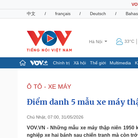
VO
中文
/
français
/
Deutsch
/
Bahas
33°C
Hà Nội
Chính trị
Xã hội
Thế giới
Multimedia
K
Chính trị
Xã hội
Đảng
Tin 24h
Ô TÔ - XE MÁY
Tổ chức nhân sự
Dự báo thời tiết
Quốc hội
Giáo dục
Điểm danh 5 mẫu xe máy thập
Nhận diện sự thật
Dấu ấn VOV
Việc làm
Biển đảo
Chủ Nhật, 07:00, 31/05/2026
Pháp luật
Quân sự - Quốc phòng
VOV.VN - Những mẫu xe máy thập niên 1950 
nghiệp xe hai bánh sau chiến tranh mà còn trở 
Vụ án
Vũ khí