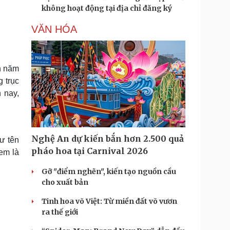
không hoạt động tại địa chỉ đăng ký
VĂN HÓA
n năm
 trục
 nay,
Nghệ An dự kiến bắn hơn 2.500 quả
ư tên
pháo hoa tại Carnival 2026
em là
Gỡ "điểm nghẽn", kiến tạo nguồn cầu
cho xuất bản
Tinh hoa võ Việt: Từ miền đất võ vươn
ra thế giới