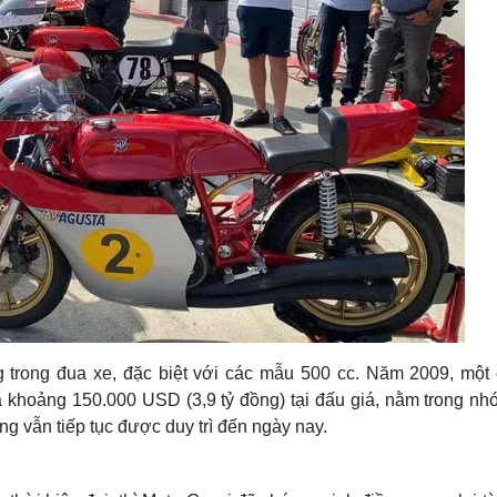
trong đua xe, đặc biệt với các mẫu 500 cc. Năm 2009, một 
á khoảng 150.000 USD (3,9 tỷ đồng) tại đấu giá, nằm trong nh
g vẫn tiếp tục được duy trì đến ngày nay.