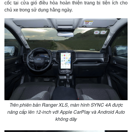
cốc tại cửa gió điều hòa hoàn thiện trang bị tiện ích cho
chủ xe trong sử dụng hằng ngày.
Thế giới
Multimedia
Quan sát
Video
Cuộc sống đó đây
Ảnh
Trên phiên bản Ranger XLS, màn hình SYNC 4A được
Hồ sơ
E-Magazine
nâng cấp lên 12-inch với Apple CarPlay và Android Auto
Infographic
không dây