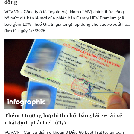
đồng
VOV.VN - Công ty ô tô Toyota Việt Nam (TMV) chính thức công
bố mức giá bán lẻ mới của phiên bản Camry HEV Premium (đã
bao gồm 10% Thuế Giá trị gia tăng), áp dụng cho các xe xuất hóa
đơn từ ngày 1/7/2026.
Sức khỏe
Đời sống
Dinh dưỡng - món ngon
Nhà đẹp
Cây thuốc
Blog
Sản phụ khoa
Tình yêu - Gia đình
Nhi khoa
Nam khoa
Làm đẹp - giảm cân
Phòng mạch online
Ăn sạch sống khỏe
Thêm 3 trường hợp bị thu hồi bằng lái xe tài xế
nhất định phải biết từ 1/7
VOV.VN - Căn cứ điểm e khoản 3 Điều 60 Luật Trật tự, an toàn