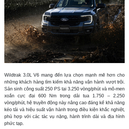
Wildtrak 3.0L V6 mang đến lựa chọn mạnh mẽ hơn cho
những khách hàng tìm kiếm khả năng vận hành vượt trội.
Sản sinh công suất 250 PS tại 3.250 vòng/phút và mô-men
xoắn cực đại 600 Nm trong dải tua 1.750 – 2.250
Kinh tế
Thị trường
vòng/phút, hệ truyền động này nâng cao đáng kể khả năng
Bất động sản
Giá vàng
kéo tải và hiệu suất vận hành trong điều kiện khắc nghiệt,
Khởi nghiệp
Tiêu dùng
phù hợp với các tác vụ nặng, hành trình dài và địa hình
Tỷ giá
phức tạp.
Chứng khoán