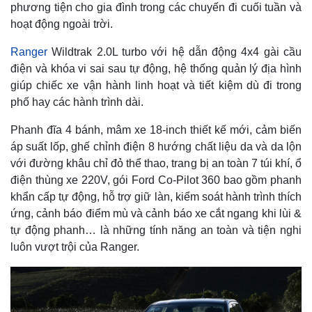
phương tiện cho gia đình trong các chuyến đi cuối tuần và
hoạt động ngoài trời.
Ranger
Wildtrak 2.0L turbo với hệ dẫn động 4x4 gài cầu
điện và khóa vi sai sau tự động, hệ thống quản lý địa hình
giúp chiếc xe vận hành linh hoạt và tiết kiệm dù đi trong
phố hay các hành trình dài.
Phanh đĩa 4 bánh, mâm xe 18-inch thiết kế mới, cảm biến
áp suất lốp, ghế chỉnh điện 8 hướng chất liệu da và da lộn
với đường khâu chỉ đỏ thể thao, trang bị an toàn 7 túi khí, ổ
điện thùng xe 220V, gói Ford Co-Pilot 360 bao gồm phanh
khẩn cấp tự động, hỗ trợ giữ làn, kiểm soát hành trình thích
ứng, cảnh báo điểm mù và cảnh báo xe cắt ngang khi lùi &
tự động phanh… là những tính năng an toàn và tiện nghi
luôn vượt trội của Ranger.