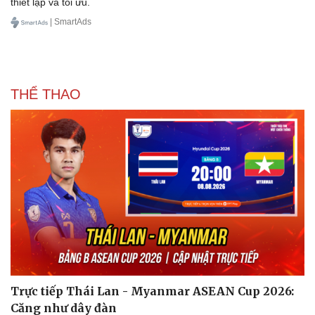
thiết lập và tối ưu.
| SmartAds
THỂ THAO
Văn hóa
Giải trí
Sân khấu - Điện ảnh
Nghệ sĩ
Văn học
Thời trang
Âm nhạc
Sao Việt
Di sản
Trực tiếp Thái Lan - Myanmar ASEAN Cup 2026:
Căng như dây đàn