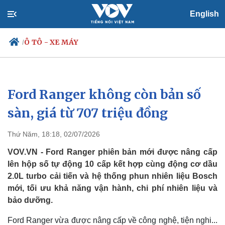
English
Ô TÔ - XE MÁY
/
Ford Ranger không còn bản số
Chính trị
Xã hội
Đảng
Tin 24h
sàn, giá từ 707 triệu đồng
Tổ chức nhân sự
Dự báo thời tiết
Quốc hội
Giáo dục
Thứ Năm, 18:18, 02/07/2026
Nhận diện sự thật
Dấu ấn VOV
Việc làm
VOV.VN - Ford Ranger phiên bản mới được nâng cấp
Biển đảo
lên hộp số tự động 10 cấp kết hợp cùng động cơ dầu
2.0L turbo cải tiến và hệ thống phun nhiên liệu Bosch
mới, tối ưu khả năng vận hành, chi phí nhiên liệu và
bảo dưỡng.
Ford Ranger vừa được nâng cấp về công nghệ, tiện nghi...