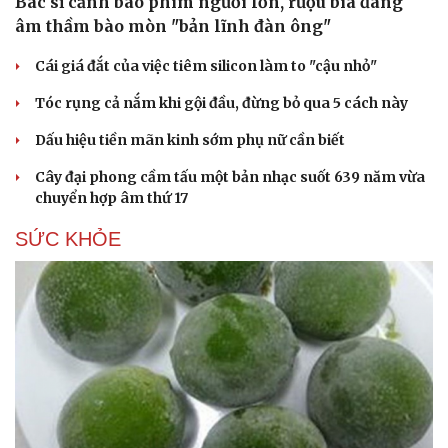
Bác sĩ cảnh báo phim người lớn, rượu bia đang
âm thầm bào mòn "bản lĩnh đàn ông"
Cái giá đắt của việc tiêm silicon làm to "cậu nhỏ"
Tóc rụng cả nắm khi gội đầu, đừng bỏ qua 5 cách này
Dấu hiệu tiền mãn kinh sớm phụ nữ cần biết
Cây đại phong cầm tấu một bản nhạc suốt 639 năm vừa
chuyển hợp âm thứ 17
SỨC KHỎE
Cải chính