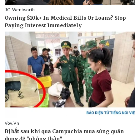
Thể thao
Ô tô - Xe máy
Bóng đá
Ô tô
Lịch thi đấu bóng đá
Xe máy
Thế giới thể thao
Tư vấn
eSports
Hậu trường