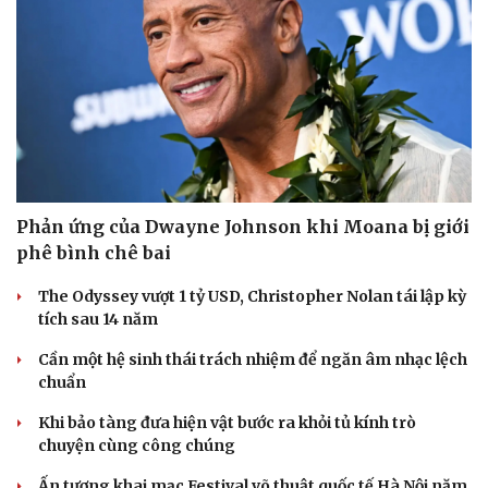
Phản ứng của Dwayne Johnson khi Moana bị giới
phê bình chê bai
The Odyssey vượt 1 tỷ USD, Christopher Nolan tái lập kỳ
tích sau 14 năm
Cần một hệ sinh thái trách nhiệm để ngăn âm nhạc lệch
chuẩn
Du lịch
Podcast
Tư vấn
Câu chuyện thời sự
Khi bảo tàng đưa hiện vật bước ra khỏi tủ kính trò
Săn Tour
Đọc truyện đêm khuya
chuyện cùng công chúng
check-in
Cửa sổ tình yêu
Kể chuyện cho bé
Ấn tượng khai mạc Festival võ thuật quốc tế Hà Nội năm