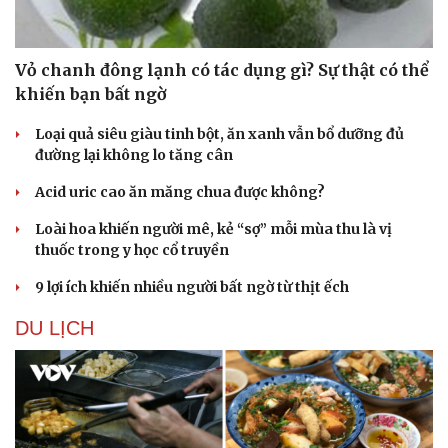
Vỏ chanh đông lạnh có tác dụng gì? Sự thật có thể
khiến bạn bất ngờ
Loại quả siêu giàu tinh bột, ăn xanh vẫn bổ dưỡng đủ
đường lại không lo tăng cân
Acid uric cao ăn măng chua được không?
Loài hoa khiến người mê, kẻ “sợ” mỗi mùa thu là vị
thuốc trong y học cổ truyền
9 lợi ích khiến nhiều người bất ngờ từ thịt ếch
DU LỊCH