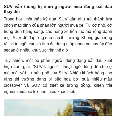
SUV vẫn thống trị nhưng người mua đang bắt đầu
thay đổi
Trong hơn một thập kỷ qua, SUV gần như trở thành lựa
chọn mặc định của phần lớn người mua xe. Từ cỡ nhỏ, cỡ
trung đến hạng sang, các hãng xe liên tục mở rộng danh
mục SUV để đáp ứng nhu cầu thị trường. Không gian rộng
rãi, vị trí ngồi cao và tính đa dụng giúp dòng xe này áp đảo
sedan ở nhiều khu vực trên thế giới.
Tuy nhiên, một bộ phận người dùng đang bắt đầu xuất
hiện cảm giác “SUV fatigue” - thuật ngữ dùng để chỉ sự
mệt mỏi với sự bùng nổ của SUV. Nhiều khách hàng cho
rằng thị trường đang bị bão hòa bởi quá nhiều mẫu
crossover và SUV có thiết kế tương đồng, khiến trải
nghiệm mua xe trở nên thiếu khác biệt.