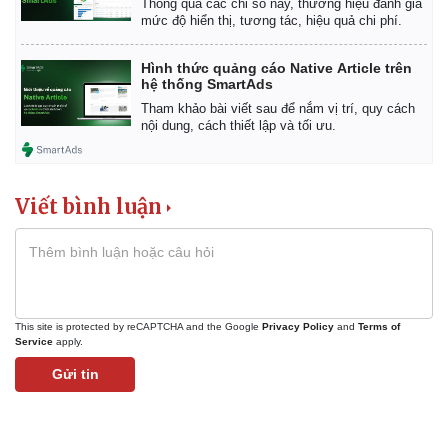
Thông qua các chỉ số này, thương hiệu đánh giá
mức độ hiển thị, tương tác, hiệu quả chi phí.
Hình thức quảng cáo Native Article trên
hệ thống SmartAds
Tham khảo bài viết sau để nắm vị trí, quy cách
nội dung, cách thiết lập và tối ưu.
Viết bình luận
This site is protected by reCAPTCHA and the Google
Privacy Policy
and
Terms of
Service
apply.
Gửi tin
Pháp luật
Quân sự - Quốc phòng