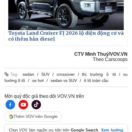
Giá cà phê
Toyota Land Cruiser FJ 2026 lộ diện động cơ và
có thêm bản diesel
CTV Minh Thuý/VOV.VN
Theo Carscoops
Tag:
sedan
SUV
crossover
thị trường ô tô
xu
hướng ô tô
xe hơi
sedan vs SUV
ô tô toàn cầu
Mời quý độc giả theo dõi VOV.VN trên
Thêm VOV trên Google
Chọn VOV làm nguồn ưu tiên trên
Google Search
.
Xem hướng