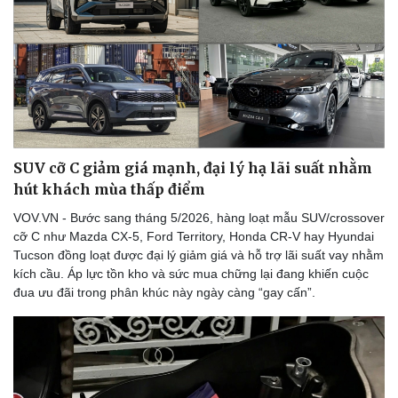
Sức khỏe
Đời sống
Dinh dưỡng - món ngon
Nhà đẹp
SUV cỡ C giảm giá mạnh, đại lý hạ lãi suất nhằm
Cây thuốc
Blog
hút khách mùa thấp điểm
Sản phụ khoa
Tình yêu - Gia đình
Nhi khoa
VOV.VN - Bước sang tháng 5/2026, hàng loạt mẫu SUV/crossover
Nam khoa
cỡ C như Mazda CX-5, Ford Territory, Honda CR-V hay Hyundai
Làm đẹp - giảm cân
Tucson đồng loạt được đại lý giảm giá và hỗ trợ lãi suất vay nhằm
Phòng mạch online
kích cầu. Áp lực tồn kho và sức mua chững lại đang khiến cuộc
Ăn sạch sống khỏe
đua ưu đãi trong phân khúc này ngày càng “gay cấn”.