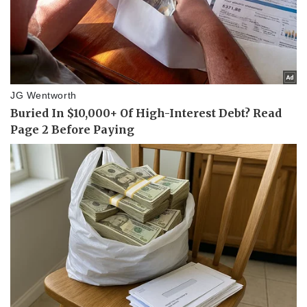
Thể thao
Ô tô - Xe máy
Bóng đá
Ô tô
Lịch thi đấu bóng đá
Xe máy
Thế giới thể thao
Tư vấn
eSports
Hậu trường