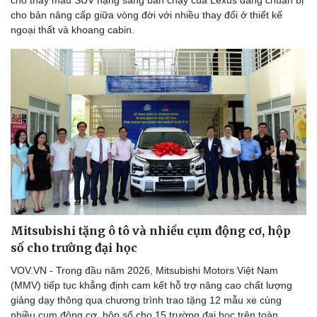
cho thấy mẫu SUV hạng sang bán chạy của Lexus đang chuẩn bị
cho bản nâng cấp giữa vòng đời với nhiều thay đổi ở thiết kế
ngoại thất và khoang cabin.
Doanh nghiệp
Công nghệ
Thông tin doanh nghiệp
Sành điệu
Doanh nghiệp 24h
Tin Công nghệ
Doanh nhân
Trải nghiệm
Vì cộng đồng
Chuyển đổi số
Mitsubishi tặng ô tô và nhiều cụm động cơ, hộp
số cho trường đại học
VOV.VN - Trong đầu năm 2026, Mitsubishi Motors Việt Nam
(MMV) tiếp tục khẳng định cam kết hỗ trợ nâng cao chất lượng
giảng dạy thông qua chương trình trao tặng 12 mẫu xe cùng
nhiều cụm động cơ, hộp số cho 15 trường đại học trên toàn