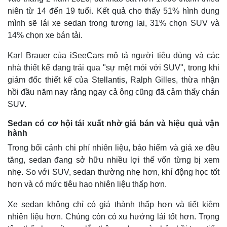
niên từ 14 đến 19 tuổi. Kết quả cho thấy 51% hình dung
mình sẽ lái xe sedan trong tương lai, 31% chọn SUV và
14% chọn xe bán tải.
Karl Brauer của iSeeCars mô tả người tiêu dùng và các
nhà thiết kế đang trải qua "sự mệt mỏi với SUV", trong khi
giám đốc thiết kế của Stellantis, Ralph Gilles, thừa nhận
hồi đầu năm nay rằng ngay cả ông cũng đã cảm thấy chán
SUV.
Sedan có cơ hội tái xuất nhờ giá bán và hiệu quả vận
hành
Thế giới
Multimedia
Trong bối cảnh chi phí nhiên liệu, bảo hiểm và giá xe đều
Quan sát
Video
tăng, sedan đang sở hữu nhiều lợi thế vốn từng bị xem
Cuộc sống đó đây
Ảnh
nhẹ. So với SUV, sedan thường nhẹ hơn, khí động học tốt
Hồ sơ
E-Magazine
hơn và có mức tiêu hao nhiên liệu thấp hơn.
Infographic
Xe sedan không chỉ có giá thành thấp hơn và tiết kiệm
nhiên liệu hơn. Chúng còn có xu hướng lái tốt hơn. Trọng