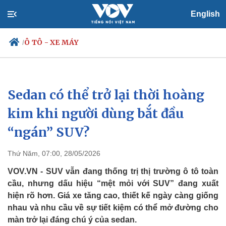
English
Ô TÔ - XE MÁY
/
Sedan có thể trở lại thời hoàng
Chính trị
Xã hội
Đảng
Tin 24h
kim khi người dùng bắt đầu
Tổ chức nhân sự
Dự báo thời tiết
“ngán” SUV?
Quốc hội
Giáo dục
Nhận diện sự thật
Dấu ấn VOV
Việc làm
Thứ Năm, 07:00, 28/05/2026
Biển đảo
VOV.VN - SUV vẫn đang thống trị thị trường ô tô toàn
cầu, nhưng dấu hiệu “mệt mỏi với SUV” đang xuất
hiện rõ hơn. Giá xe tăng cao, thiết kế ngày càng giống
nhau và nhu cầu về sự tiết kiệm có thể mở đường cho
màn trở lại đáng chú ý của sedan.