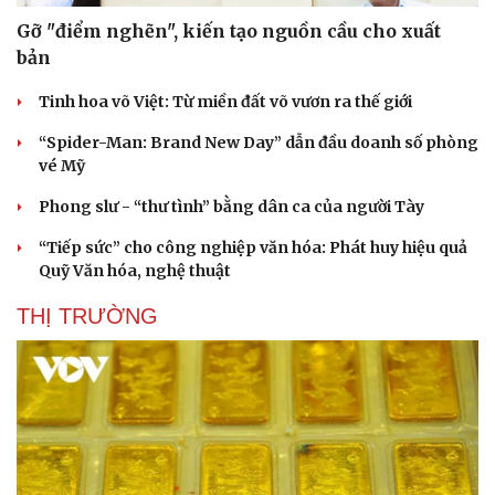
Gỡ "điểm nghẽn", kiến tạo nguồn cầu cho xuất
bản
Tinh hoa võ Việt: Từ miền đất võ vươn ra thế giới
“Spider-Man: Brand New Day” dẫn đầu doanh số phòng
vé Mỹ
Phong slư - “thư tình” bằng dân ca của người Tày
“Tiếp sức” cho công nghiệp văn hóa: Phát huy hiệu quả
Quỹ Văn hóa, nghệ thuật
THỊ TRƯỜNG
Du lịch
Podcast
Tư vấn
Câu chuyện thời sự
Săn Tour
Đọc truyện đêm khuya
check-in
Cửa sổ tình yêu
Kể chuyện cho bé