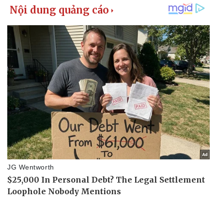
Vụ án
Vũ khí
Tin nóng
Việt Nam
Tư vấn luật
Phân tích