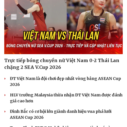
Trực tiếp bóng chuyền nữ Việt Nam 0-2 Thái Lan
chặng 2 SEA V.Cup 2026
ĐT Việt Nam là đội chơi đẹp nhất vòng bảng ASEAN Cup
Văn hóa
Giải trí
2026
Sân khấu - Điện ảnh
Nghệ sĩ
HLV trưởng Malaysia thừa nhận ĐT Việt Nam được đánh
Văn học
Thời trang
giá cao hơn
Âm nhạc
Sao Việt
Di sản
Đình Bắc có cơ hội lớn giành danh hiệu vua phá lưới
ASEAN Cup 2026