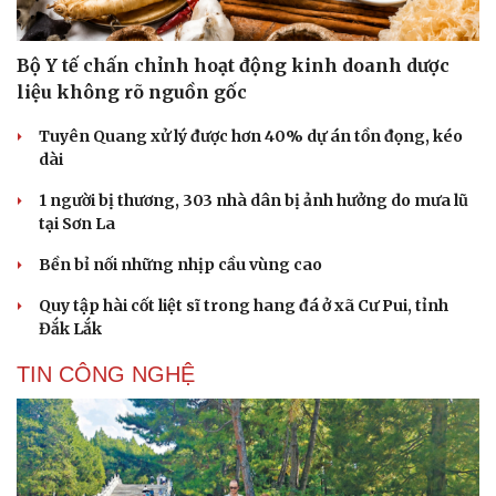
Bộ Y tế chấn chỉnh hoạt động kinh doanh dược
liệu không rõ nguồn gốc
Cải chính
Tuyên Quang xử lý được hơn 40% dự án tồn đọng, kéo
dài
1 người bị thương, 303 nhà dân bị ảnh hưởng do mưa lũ
tại Sơn La
Bền bỉ nối những nhịp cầu vùng cao
Quy tập hài cốt liệt sĩ trong hang đá ở xã Cư Pui, tỉnh
Đắk Lắk
TIN CÔNG NGHỆ