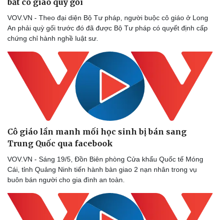
bắt cô giáo quỳ gối
VOV.VN - Theo đại diện Bộ Tư pháp, người buộc cô giáo ở Long
An phải quỳ gối trước đó đã được Bộ Tư pháp có quyết định cấp
chứng chỉ hành nghề luật sư.
Cô giáo lần manh mối học sinh bị bán sang
Trung Quốc qua facebook
Thể thao
Ô tô - Xe máy
VOV.VN - Sáng 19/5, Đồn Biên phòng Cửa khẩu Quốc tế Móng
Bóng đá
Ô tô
Cái, tỉnh Quảng Ninh tiến hành bàn giao 2 nạn nhân trong vụ
Lịch thi đấu bóng đá
Xe máy
buôn bán người cho gia đình an toàn.
Thế giới thể thao
Tư vấn
eSports
Hậu trường