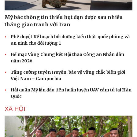
Nhi khoa
Nam khoa
Mỹ bác thông tin thiếu hụt đạn dược sau nhiều
Làm đẹp - giảm cân
Phòng mạch online
tháng giao tranh với Iran
Ăn sạch sống khỏe
Phê duyệt Kế hoạch bồi dưỡng kiến thức quốc phòng và
an ninh cho đối tượng 1
Bế mạc Vòng Chung kết Hội thao Công an Nhân dân
năm 2026
Tăng cường tuyên truyền, bảo vệ vững chắc biên giới
Việt Nam – Campuchia
Hải quân Mỹ lần đầu tiên huấn luyện UAV cảm tử tại Hàn
Quốc
XÃ HỘI