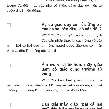
nhà một mình, lợi dụng đêm tối, 2 đối
tượng đã đột nhập vào nhà cô Hiệp, dùng dao uy hiếp và
cướp đi 61 triệu đồng.
Vụ cô giáo quỳ xin lỗi: Ứng xử
của cả hai bên đều “có vấn đề“?
VOV.VN -Cả cô giáo và vị phụ huynh
đều cần nhận thức lại cách ứng xử của
mình bởi cả hai đều là những người được đào tạo có nhận
thức và đều làm công tác xã hội.
Ấm ức vì bị từ hôn, thầy giáo
đâm cô giáo cùng trường tử
vong
VOV.VN -Được biết giữa nghi phạm và
nạn nhân dự kiến đến dịp 30/4 này sẽ kết hôn nhưng khi biết
Thắng quen cùng lúc hai phụ nữ, cô giáo đã từ hôn.
Dẫn giải thầy giáo “bắt cá hai
tay” đến hiện trường vụ sát hại