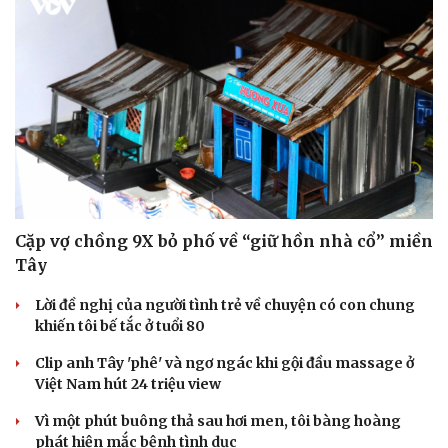
Cặp vợ chồng 9X bỏ phố về “giữ hồn nhà cổ” miền
Tây
Lời đề nghị của người tình trẻ về chuyện có con chung
khiến tôi bế tắc ở tuổi 80
Clip anh Tây 'phê' và ngơ ngác khi gội đầu massage ở
Việt Nam hút 24 triệu view
Vì một phút buông thả sau hơi men, tôi bàng hoàng
phát hiện mắc bệnh tình dục