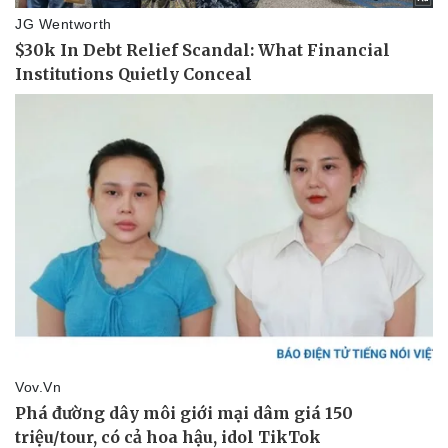
Pháp luật
Quân sự - Quốc phòng
Vụ án
Vũ khí
Tin nóng
Việt Nam
Tư vấn luật
Phân tích