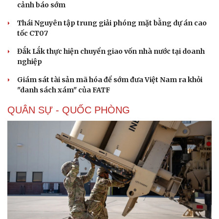
cảnh báo sớm
Thái Nguyên tập trung giải phóng mặt bằng dự án cao
tốc CT07
Đắk Lắk thực hiện chuyển giao vốn nhà nước tại doanh
nghiệp
Giám sát tài sản mã hóa để sớm đưa Việt Nam ra khỏi
"danh sách xám" của FATF
QUÂN SỰ - QUỐC PHÒNG
Sức khỏe
Đời sống
Dinh dưỡng - món ngon
Nhà đẹp
Cây thuốc
Blog
Sản phụ khoa
Tình yêu - Gia đình