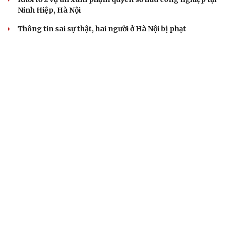
Ninh Hiệp, Hà Nội
Thông tin sai sự thật, hai người ở Hà Nội bị phạt
Công an Hà Nội liên tiếp bắt giữ nhiều kẻ trộm xe máy
VỤ ÁN
Truy tố tài xế xe tải vụ nữ sinh tử vong ở Vĩnh
Long