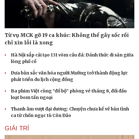
Từ vụ MCK gỡ 19 ca khúc: Không thể gây sốc rồi
chỉ xin lỗi là xong
Hà Nội sắp cải tạo 131 vòm cầu đá: Đánh thức di sản giữa
lòng phố cổ
Đưa bản sắc văn hóa người Mường trở thành động lực
phát triển du lịch cộng đồng
Ba phim Việt cùng “đổ bộ” phòng vé tháng 8, đối đầu
loạt bom tấn ngoại
Thanh âm vượt đại dương: Chuyện chưa kể về bản tình
ca từ chốn ngục tù Côn Đảo
GIẢI TRÍ