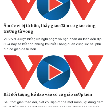
Ấm ức vì bị từ hôn, thầy giáo đâm cô giáo cùng
trường tử vong
VOV.VN -Được biết giữa nghi phạm và nạn nhân dự kiến đến dịp
30/4 này sẽ kết hôn nhưng khi biết Thắng quen cùng lúc hai phụ
nữ, cô giáo đã từ hôn.
Bắt đối tượng kề dao vào cổ cô giáo cướp tiền
Sau thời gian theo dõi, biết cô Hiệp ở nhà một mình, lợi dụng đêm
tối, 2 đối tượng đã đột nhập vào nhà cô Hiệp, dùng dao uy hiếp