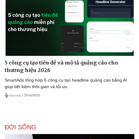
5 công cụ tạo tiêu đề và mô tả quảng cáo cho
thương hiệu 2026
SmartAds tổng hợp 5 công cụ tạo headline quảng cáo bằng AI
giúp tiết kiệm thời gian và tối ưu.
| SmartAds
Doanh nghiệp
Công nghệ
Thông tin doanh nghiệp
Sành điệu
Doanh nghiệp 24h
Tin Công nghệ
ĐỜI SỐNG
Doanh nhân
Trải nghiệm
Vì cộng đồng
Chuyển đổi số