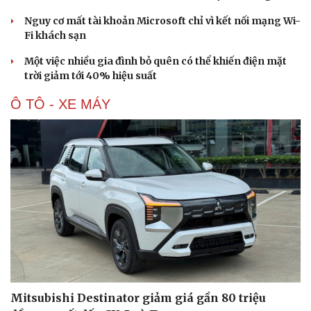
Nguy cơ mất tài khoản Microsoft chỉ vì kết nối mạng Wi-
Văn hóa
Giải trí
Fi khách sạn
Sân khấu - Điện ảnh
Nghệ sĩ
Văn học
Thời trang
Một việc nhiều gia đình bỏ quên có thể khiến điện mặt
Âm nhạc
Sao Việt
trời giảm tới 40% hiệu suất
Di sản
Ô TÔ - XE MÁY
Mitsubishi Destinator giảm giá gần 80 triệu