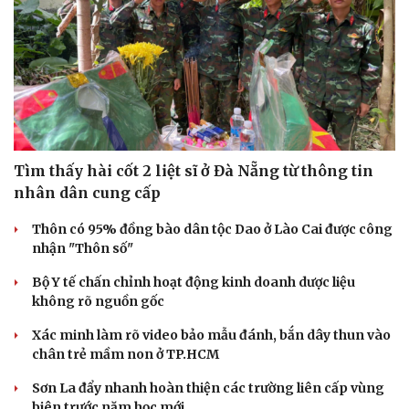
Tìm thấy hài cốt 2 liệt sĩ ở Đà Nẵng từ thông tin
nhân dân cung cấp
Thôn có 95% đồng bào dân tộc Dao ở Lào Cai được công
nhận "Thôn số"
Bộ Y tế chấn chỉnh hoạt động kinh doanh dược liệu
không rõ nguồn gốc
Xác minh làm rõ video bảo mẫu đánh, bắn dây thun vào
chân trẻ mầm non ở TP.HCM
Sơn La đẩy nhanh hoàn thiện các trường liên cấp vùng
biên trước năm học mới