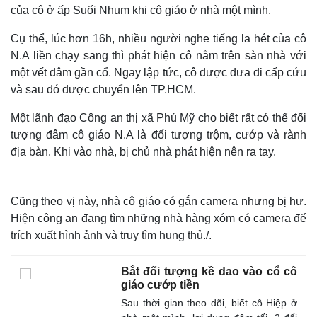
của cô ở ấp Suối Nhum khi cô giáo ở nhà một mình.
Cụ thể, lúc hơn 16h, nhiều người nghe tiếng la hét của cô
N.A liền chạy sang thì phát hiện cô nằm trên sàn nhà với
một vết đâm gần cổ. Ngay lập tức, cô được đưa đi cấp cứu
và sau đó được chuyển lên TP.HCM.
Một lãnh đạo Công an thị xã Phú Mỹ cho biết rất có thể đối
tượng đâm cô giáo N.A là đối tượng trộm, cướp và rành
địa bàn. Khi vào nhà, bị chủ nhà phát hiện nên ra tay.
Cũng theo vị này, nhà cô giáo có gắn camera nhưng bị hư.
Hiện công an đang tìm những nhà hàng xóm có camera để
trích xuất hình ảnh và truy tìm hung thủ./.
Bắt đối tượng kề dao vào cổ cô
giáo cướp tiền
Sau thời gian theo dõi, biết cô Hiệp ở