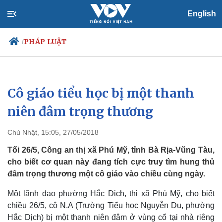
English
PHÁP LUẬT
/
Cô giáo tiểu học bị một thanh
Chính trị
Xã hội
Đảng
Tin 24h
niên đâm trọng thương
Tổ chức nhân sự
Dự báo thời tiết
Quốc hội
Giáo dục
Chủ Nhật, 15:05, 27/05/2018
Nhận diện sự thật
Dấu ấn VOV
Việc làm
Tối 26/5, Công an thị xã Phú Mỹ, tỉnh Bà Rịa-Vũng Tàu,
Biển đảo
cho biết cơ quan này đang tích cực truy tìm hung thủ
đâm trọng thương một cô giáo vào chiều cùng ngày.
Một lãnh đạo phường Hắc Dịch, thị xã Phú Mỹ, cho biết
chiều 26/5, cô N.A (Trường Tiểu học Nguyễn Du, phường
Hắc Dịch) bị một thanh niên đâm ở vùng cổ tại nhà riêng