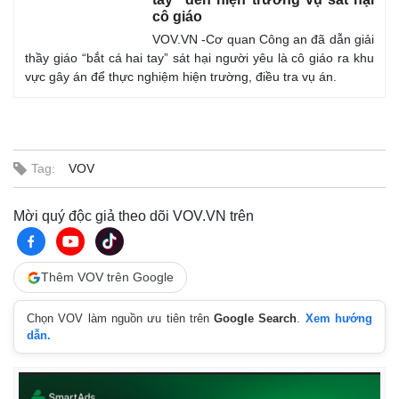
cô giáo
VOV.VN -Cơ quan Công an đã dẫn giải
thầy giáo “bắt cá hai tay” sát hại người yêu là cô giáo ra khu
vực gây án để thực nghiệm hiện trường, điều tra vụ án.
Tag:
VOV
Mời quý độc giả theo dõi VOV.VN trên
Thế giới
Multimedia
Quan sát
Video
Cuộc sống đó đây
Ảnh
Thêm VOV trên Google
Hồ sơ
E-Magazine
Infographic
Chọn VOV làm nguồn ưu tiên trên
Google Search
.
Xem hướng
dẫn.