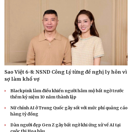
Du lịch
Podcast
Tư vấn
Câu chuyện thời sự
Săn Tour
Đọc truyện đêm khuya
check-in
Cửa sổ tình yêu
Kể chuyện cho bé
Hạt giống tâm hồn
Sao Việt 6-8: NSND Công Lý từng đề nghị ly hôn vì
sợ làm khổ vợ
Blackpink làm điều khiến người hâm mộ bất ngờ trước
thềm kỷ niệm 10 năm thành lập
Nữ chính AI ở Trung Quốc gây sốt với mức phí quảng cáo
hàng tỷ đồng
Dàn người đẹp Gen Z gây bất ngờ khi ứng xử về AI tại
cuộc thi Hoa hậu