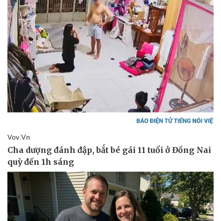
Kinh tế
Thị trường
Bất động sản
Giá vàng
Khởi nghiệp
Tiêu dùng
Tỷ giá
Chứng khoán
Giá cà phê