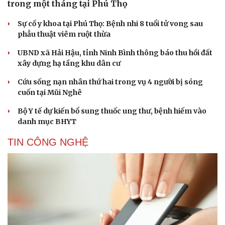
trong một tháng tại Phú Thọ
Sự cố y khoa tại Phú Thọ: Bệnh nhi 8 tuổi tử vong sau
phẫu thuật viêm ruột thừa
UBND xã Hải Hậu, tỉnh Ninh Bình thông báo thu hồi đất
xây dựng hạ tầng khu dân cư
Cứu sống nạn nhân thứ hai trong vụ 4 người bị sóng
cuốn tại Mũi Nghê
Bộ Y tế dự kiến bổ sung thuốc ung thư, bệnh hiếm vào
danh mục BHYT
TIN CÔNG NGHỆ