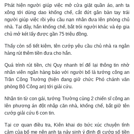
Phát hiện người giúp việc mở cửa giặt quần áo, anh ta
xông tới dùng dao khống chế, cắt đứt gân bàn tay trái
người giúp việc rồi yêu cầu nạn nhân đưa lên phòng chủ
nhà. Tại đây, hắn khống chế, bắt trói người khác và ép gia
chủ mở két lấy được gần 75 triệu đồng.
Thấy còn sổ tiết kiệm, tên cướp yêu cầu chủ nhà ra ngân
hàng rút thêm tiền đưa cho hắn.
Quá trình rút tiền, chị Quy nhanh trí để lại thông tin nhờ
nhân viên ngân hàng báo với người bố là tướng công an
Trần Công Trường (hiện đang giữ chức Phó chánh văn
phòng Bộ Công an) tới giải cứu.
Nhận tin từ con gái, tướng Trường cùng 2 chiến sĩ công an
lên phương án đột nhập căn nhà, khống chế, bắt giữ tên
cướp giải cứu 6 con tin.
Tại cơ quan điều tra, Kiên khai do bức xúc chuyện tình
cảm của bố mẹ nên anh ta nảy sinh ý định đi cướp số tiền