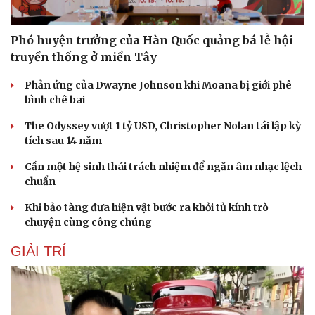
Hạt giống tâm hồn
Phó huyện trưởng của Hàn Quốc quảng bá lễ hội
truyền thống ở miền Tây
Phản ứng của Dwayne Johnson khi Moana bị giới phê
bình chê bai
The Odyssey vượt 1 tỷ USD, Christopher Nolan tái lập kỳ
tích sau 14 năm
Cần một hệ sinh thái trách nhiệm để ngăn âm nhạc lệch
chuẩn
Khi bảo tàng đưa hiện vật bước ra khỏi tủ kính trò
chuyện cùng công chúng
GIẢI TRÍ