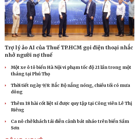
Trợ lý ảo AI của Thuế TP.HCM gọi điện thoại nhắc
nhở người nợ thuế
Một xe ô tô biển Hà Nội vi phạm tốc độ 21 lần trong một
tháng tại Phú Thọ
Thời tiết ngày 9/8: Bắc Bộ nắng nóng, chiều tối có mưa
dông
Văn hóa
Giải trí
Sân khấu - Điện ảnh
Nghệ sĩ
Thêm 18 hài cốt liệt sĩ được quy tập tại Công viên Lê Thị
Văn học
Thời trang
Riêng
Âm nhạc
Sao Việt
Di sản
Ca nô chở khách tái diễn cảnh bát nháo trên biển Sầm
Sơn