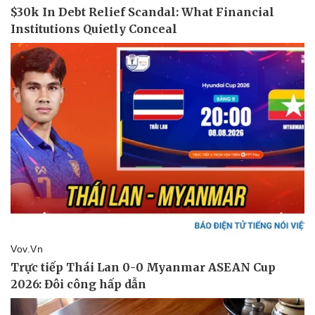
Vụ án
Vũ khí
Tin nóng
Việt Nam
Tư vấn luật
Phân tích