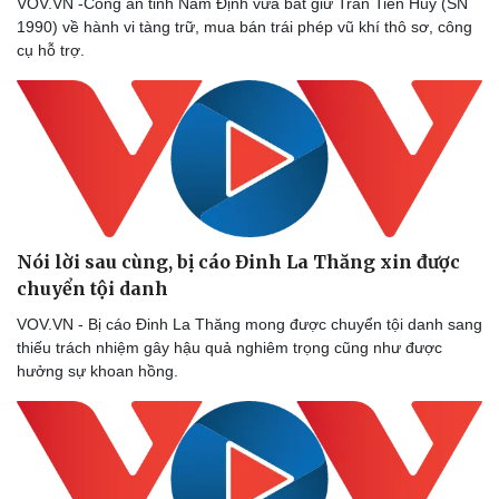
VOV.VN -Công an tỉnh Nam Định vừa bắt giữ Trần Tiến Huy (SN
Thể thao
Ô tô - Xe máy
1990) về hành vi tàng trữ, mua bán trái phép vũ khí thô sơ, công
Bóng đá
Ô tô
cụ hỗ trợ.
Lịch thi đấu bóng đá
Xe máy
Thế giới thể thao
Tư vấn
eSports
Hậu trường
Nói lời sau cùng, bị cáo Đinh La Thăng xin được
chuyển tội danh
VOV.VN - Bị cáo Đinh La Thăng mong được chuyển tội danh sang
thiếu trách nhiệm gây hậu quả nghiêm trọng cũng như được
hưởng sự khoan hồng.