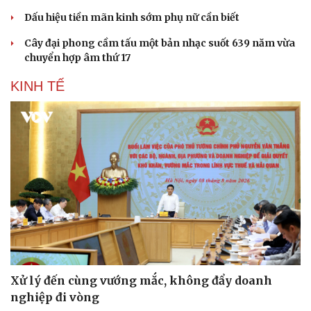
Dấu hiệu tiền mãn kinh sớm phụ nữ cần biết
Cây đại phong cầm tấu một bản nhạc suốt 639 năm vừa
chuyển hợp âm thứ 17
KINH TẾ
Sức khỏe
Đời sống
Dinh dưỡng - món ngon
Nhà đẹp
Cây thuốc
Blog
Sản phụ khoa
Tình yêu - Gia đình
Nhi khoa
Nam khoa
Làm đẹp - giảm cân
Phòng mạch online
Ăn sạch sống khỏe
Xử lý đến cùng vướng mắc, không đẩy doanh
nghiệp đi vòng