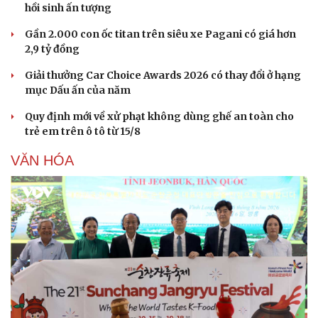
hồi sinh ấn tượng
Gần 2.000 con ốc titan trên siêu xe Pagani có giá hơn
2,9 tỷ đồng
Giải thưởng Car Choice Awards 2026 có thay đổi ở hạng
mục Dấu ấn của năm
Quy định mới về xử phạt không dùng ghế an toàn cho
trẻ em trên ô tô từ 15/8
VĂN HÓA
Du lịch
Podcast
Tư vấn
Câu chuyện thời sự
Săn Tour
Đọc truyện đêm khuya
check-in
Cửa sổ tình yêu
Kể chuyện cho bé