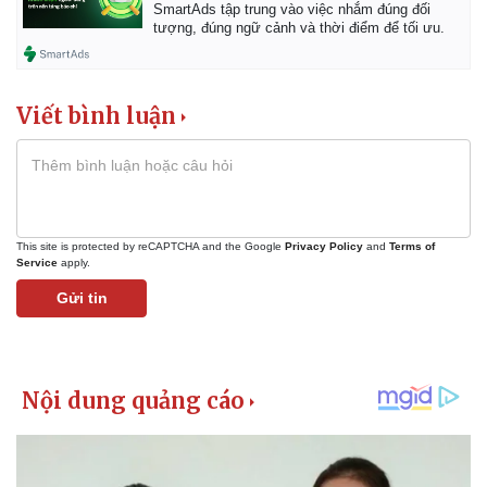
SmartAds tập trung vào việc nhắm đúng đối
tượng, đúng ngữ cảnh và thời điểm để tối ưu.
Viết bình luận
This site is protected by reCAPTCHA and the Google
Privacy Policy
and
Terms of
Service
apply.
Gửi tin
Kinh tế
Thị trường
Bất động sản
Giá vàng
Khởi nghiệp
Tiêu dùng
Tỷ giá
Chứng khoán