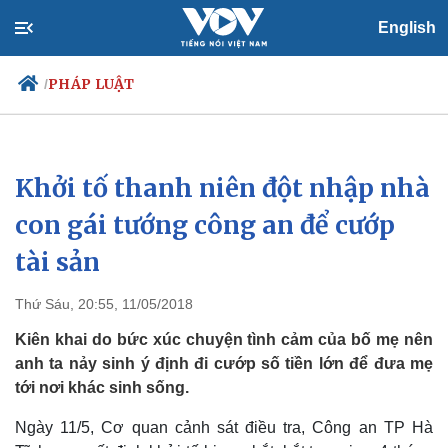
English
PHÁP LUẬT
/
Khởi tố thanh niên đột nhập nhà
Chính trị
Xã hội
Đảng
Tin 24h
con gái tướng công an để cướp
Tổ chức nhân sự
Dự báo thời tiết
tài sản
Quốc hội
Giáo dục
Nhận diện sự thật
Dấu ấn VOV
Việc làm
Thứ Sáu, 20:55, 11/05/2018
Biển đảo
Kiên khai do bức xúc chuyện tình cảm của bố mẹ nên
anh ta nảy sinh ý định đi cướp số tiền lớn để đưa mẹ
tới nơi khác sinh sống.
Ngày 11/5, Cơ quan cảnh sát điều tra, Công an TP Hà