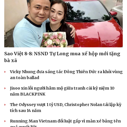
Sao Việt 8-8: NSND Tự Long mua xế hộp mới tặng
bà xã
Vicky Nhung đưa sáng tác Đông Thiên Đức ra khỏi vùng
an toàn ballad
Jisoo xin lỗi người hâm mộ giữa tranh cãi kỷ niệm 10
năm BLACKPINK
The Odyssey vượt 1 tỷ USD, Christopher Nolan tái lập kỳ
tích sau 14 năm
Running Man Vietnam đổi luật gấp vì màn xé bảng tên
quá quyết liệt