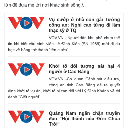
lớn để đưa mẹ tới nơi khác sinh sống./.
Vụ cướp ở nhà con gái Tướng
công an: Nghi can từng đi làm
thạc sỹ ở TQ
VOV.VN - Người dân khu phố chưa thể
tin khi biết cậu sinh viên Lê Đình Kiên (SN 1989) mới đi du
học về bỗng trở thành “tên cướp”.
Khởi tố đối tượng sát hại 4
người ở Cao Bằng
VOV.VN -Cơ quan Cảnh sát điều tra,
Thế giới
Multimedia
công an tỉnh Cao Bằng đã ra quyết
Quan sát
Video
định khởi tố vụ án, khởi tố bị can đối với Lý Đình Khánh về tội
Cuộc sống đó đây
Ảnh
danh “Giết người”.
Hồ sơ
E-Magazine
Infographic
Quảng Nam ngăn chặn truyền
đạo “Hội thánh của Đức Chúa
Trời“