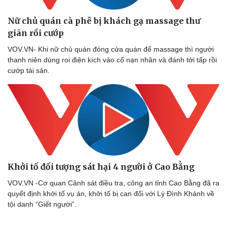
Nữ chủ quán cà phê bị khách gạ massage thư
giãn rồi cướp
Doanh nghiệp
Công nghệ
VOV.VN- Khi nữ chủ quán đóng cửa quán để massage thì người
thanh niên dùng roi điện kích vào cổ nạn nhân và đánh tới tấp rồi
Thông tin doanh nghiệp
Sành điệu
cướp tài sản.
Doanh nghiệp 24h
Tin Công nghệ
Doanh nhân
Trải nghiệm
Vì cộng đồng
Chuyển đổi số
Khởi tố đối tượng sát hại 4 người ở Cao Bằng
VOV.VN -Cơ quan Cảnh sát điều tra, công an tỉnh Cao Bằng đã ra
quyết định khởi tố vụ án, khởi tố bị can đối với Lý Đình Khánh về
tội danh “Giết người”.