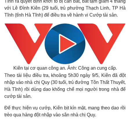
Tĩnh ra quyết định khởi tố bị can bắt, bắt tạm giam 4 tháng
với Lê Đình Kiên (29 tuổi, trú phường Thạch Linh, TP Hà
Tĩnh (tỉnh Hà Tĩnh) để điều tra về hành vi Cướp tài sản.
Kiên tại cơ quan công an. Ảnh: Công an cung cấp.
Theo tài liệu điều tra, khoảng 5h30 ngày 9/5, Kiên đã đột
nhập vào nhà chị Quy (30 tuổi, trú đường Tôn Thất Thuyết,
Hà Tĩnh) rồi dùng dao khống chế mọi người trong nhà để
cướp tài sản.
Để thực hiện vụ cướp, Kiên bịt kín mặt, mang theo dao rồi
trèo qua hàng đột nhập vào sân nhà chị Quy.