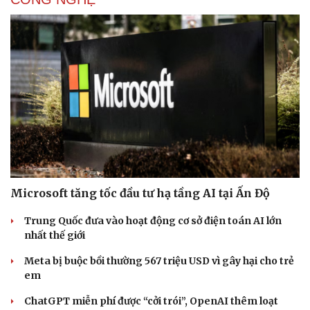
Microsoft tăng tốc đầu tư hạ tầng AI tại Ấn Độ
Trung Quốc đưa vào hoạt động cơ sở điện toán AI lớn
nhất thế giới
Du lịch
Meta bị buộc bồi thường 567 triệu USD vì gây hại cho trẻ
Tư vấn
em
Săn Tour
check-in
ChatGPT miễn phí được “cởi trói”, OpenAI thêm loạt