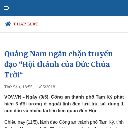
PHÁP LUẬT
/
Quảng Nam ngăn chặn truyền
Chính trị
Đảng
đạo “Hội thánh của Đức Chúa
Tổ chức nhân sự
Trời“
Quốc hội
Nhận diện sự thật
Thứ Sáu, 18:55, 11/05/2018
VOV.VN - Ngày (9/5), Công an thành phố Tam Kỳ phát
hiện 3 đối tượng ở ngoài tỉnh đến lưu trú, sử dụng 1
con dấu và nhiều tài liệu liên quan đến Hội.
Chiều nay (11/5), lãnh đạo Công an thành phố Tam Kỳ, tỉnh