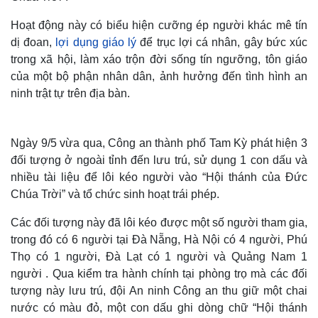
Hoạt động này có biểu hiện cưỡng ép người khác mê tín
dị đoan,
lợi dụng giáo lý
để trục lợi cá nhân, gây bức xúc
trong xã hội, làm xáo trộn đời sống tín ngưỡng, tôn giáo
của một bộ phận nhân dân, ảnh hưởng đến tình hình an
ninh trật tự trên địa bàn.
Ngày 9/5 vừa qua, Công an thành phố Tam Kỳ phát hiện 3
đối tượng ở ngoài tỉnh đến lưu trú, sử dụng 1 con dấu và
nhiều tài liệu để lôi kéo người vào “Hội thánh của Đức
Chúa Trời” và tổ chức sinh hoạt trái phép.
Các đối tượng này đã lôi kéo được một số người tham gia,
trong đó có 6 người tại Đà Nẵng, Hà Nội có 4 người, Phú
Thọ có 1 người, Đà Lạt có 1 người và Quảng Nam 1
người . Qua kiểm tra hành chính tại phòng trọ mà các đối
tượng này lưu trú, đội An ninh Công an thu giữ một chai
nước có màu đỏ, một con dấu ghi dòng chữ “Hội thánh