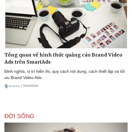
Sức khỏe
Dinh dưỡng - món ngon
Tổng quan về hình thức quảng cáo Brand Video
Cây thuốc
Ads trên SmartAds
Sản phụ khoa
Định nghĩa, vị trí hiển thị, quy cách nội dung, cách thiết lập và tối
Nhi khoa
ưu Brand Video Ads.
Nam khoa
Làm đẹp - giảm cân
| SmartAds
Phòng mạch online
Ăn sạch sống khỏe
ĐỜI SỐNG