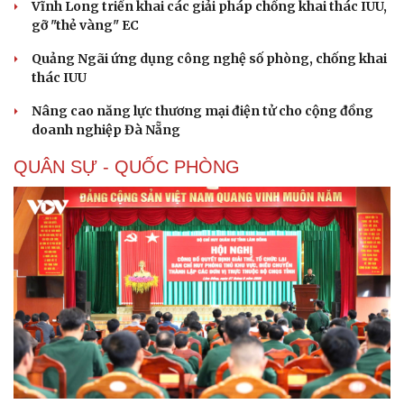
Vĩnh Long triển khai các giải pháp chống khai thác IUU,
gỡ "thẻ vàng" EC
Quảng Ngãi ứng dụng công nghệ số phòng, chống khai
thác IUU
Nâng cao năng lực thương mại điện tử cho cộng đồng
doanh nghiệp Đà Nẵng
QUÂN SỰ - QUỐC PHÒNG
Văn hóa
Sân khấu - Điện ảnh
Văn học
Âm nhạc
Di sản