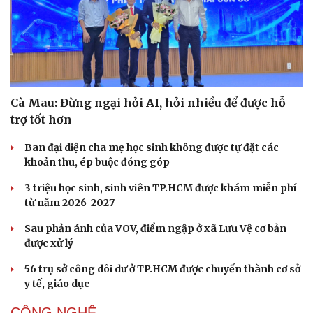
Cà Mau: Đừng ngại hỏi AI, hỏi nhiều để được hỗ
trợ tốt hơn
Ban đại diện cha mẹ học sinh không được tự đặt các
khoản thu, ép buộc đóng góp
3 triệu học sinh, sinh viên TP.HCM được khám miễn phí
từ năm 2026-2027
Sau phản ánh của VOV, điểm ngập ở xã Lưu Vệ cơ bản
được xử lý
56 trụ sở công dôi dư ở TP.HCM được chuyển thành cơ sở
y tế, giáo dục
CÔNG NGHỆ