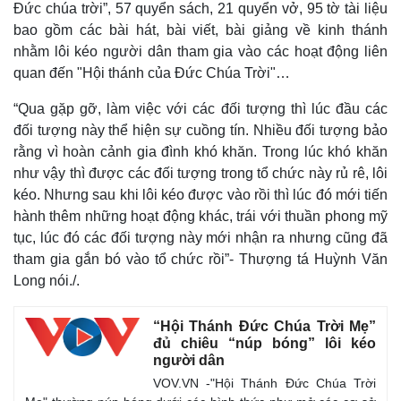
Đức chúa trời”, 57 quyển sách, 21 quyển vở, 95 tờ tài liệu
bao gồm các bài hát, bài viết, bài giảng về kinh thánh
nhằm lôi kéo người dân tham gia vào các hoạt động liên
quan đến "Hội thánh của Đức Chúa Trời"…
“Qua gặp gỡ, làm việc với các đối tượng thì lúc đầu các
đối tượng này thể hiện sự cuồng tín. Nhiều đối tượng bảo
rằng vì hoàn cảnh gia đình khó khăn. Trong lúc khó khăn
như vậy thì được các đối tượng trong tổ chức này rủ rê, lôi
kéo. Nhưng sau khi lôi kéo được vào rồi thì lúc đó mới tiến
hành thêm những hoạt động khác, trái với thuần phong mỹ
tục, lúc đó các đối tượng này mới nhận ra nhưng cũng đã
tham gia gắn bó vào tổ chức rồi”- Thượng tá Huỳnh Văn
Thế giới
Long nói./.
Quan sát
Cuộc sống đó đây
Hồ sơ
“Hội Thánh Đức Chúa Trời Mẹ”
đủ chiêu “núp bóng” lôi kéo
người dân
VOV.VN -"Hội Thánh Đức Chúa Trời