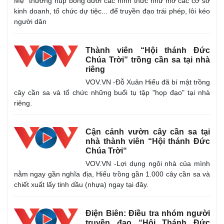
Mẹ" thường núp bóng dưới các hình thức như mở các cơ sở
kinh doanh, tổ chức dự tiệc... để truyền đạo trái phép, lôi kéo
người dân
Thành viên “Hội thánh Đức
Chúa Trời” trồng cần sa tại nhà
riêng
VOV.VN -Đỗ Xuân Hiếu đã bí mật trồng
cây cần sa và tổ chức những buổi tụ tập "họp đạo" tại nhà
riêng.
Cận cảnh vườn cây cần sa tại
nhà thành viên “Hội thánh Đức
Chúa Trời“
VOV.VN -Lợi dụng ngôi nhà của mình
nằm ngay gần nghĩa địa, Hiếu trồng gần 1.000 cây cần sa và
chiết xuất lấy tinh dầu (nhựa) ngay tại đây.
Điện Biên: Điều tra nhóm người
truyền đạo “Hội Thánh Đức