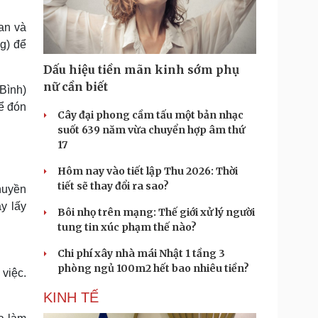
Doanh nghiệp 24h
Tin Công nghệ
Doanh nhân
Trải nghiệm
an và
ì cộng đồng
Chuyển đổi số
g) để
Dấu hiệu tiền mãn kinh sớm phụ
u lịch
Podcast
nữ cần biết
Bình)
Tư vấn
Câu chuyện thời sự
để đón
Săn Tour
Đọc truyện đêm khuya
Cây đại phong cầm tấu một bản nhạc
heck-in
Cửa sổ tình yêu
suốt 639 năm vừa chuyển hợp âm thứ
Kể chuyện cho bé
17
Hạt giống tâm hồn
Hôm nay vào tiết lập Thu 2026: Thời
tiết sẽ thay đổi ra sao?
chuyền
y lấy
Bôi nhọ trên mạng: Thế giới xử lý người
tung tin xúc phạm thế nào?
Chi phí xây nhà mái Nhật 1 tầng 3
phòng ngủ 100m2 hết bao nhiêu tiền?
việc.
KINH TẾ