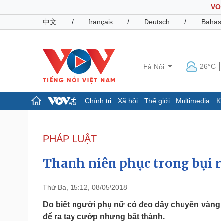
VO
中文
/
français
/
Deutsch
/
Bahas
26°C
Hà Nội
Chính trị
Xã hội
Thế giới
Multimedia
K
Chính trị
Xã hội
Đảng
Tin 24h
PHÁP LUẬT
Tổ chức nhân sự
Dự báo thời tiết
Quốc hội
Giáo dục
Thanh niên phục trong bụi 
Nhận diện sự thật
Dấu ấn VOV
Việc làm
Biển đảo
Thứ Ba, 15:12, 08/05/2018
Pháp luật
Quân sự - Quốc phòng
Do biết người phụ nữ có đeo dây chuyền vàng
để ra tay cướp nhưng bất thành.
Vụ án
Vũ khí