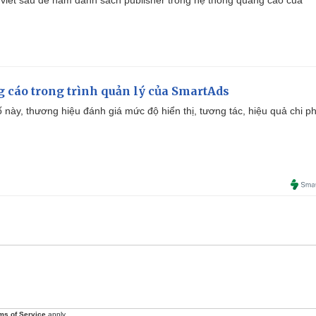
viết sau để nắm danh sách publisher trong hệ thống quảng cáo của
g cáo trong trình quản lý của SmartAds
 này, thương hiệu đánh giá mức độ hiển thị, tương tác, hiệu quả chi ph
ms of Service
apply.