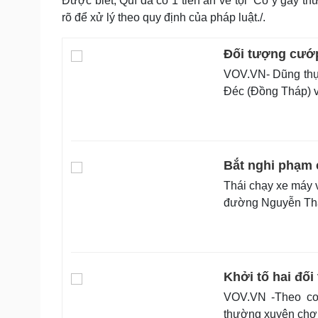
Được biết, Quí đã có 1 tiền án về tội “Cố ý gây t
rõ để xử lý theo quy định của pháp luật./.
Đối tượng cướp 
VOV.VN- Dũng thự
Đéc (Đồng Tháp) v
Bắt nghi phạm c
Thái chạy xe máy v
đường Nguyễn Thá
Khởi tố hai đối
VOV.VN -Theo cơ 
thường xuyên chơi 