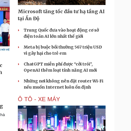
Microsoft tăng tốc đầu tư hạ tầng AI
tại Ấn Độ
Trung Quốc đưa vào hoạt động cơ sở
điện toán AI lớn nhất thế giới
Meta bị buộc bồi thường 567 triệu USD
vì gây hại cho trẻ em
ChatGPT miễn phí được “cởi trói”,
OpenAI thêm loạt tính năng AI mới
Những nơi không nên đặt router Wi-Fi
nếu muốn Internet luôn ổn định
Ô TÔ - XE MÁY
ng
nhà