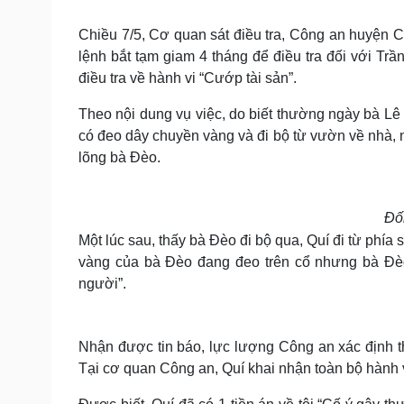
Tin nóng
Việt Nam
Tư vấn luật
Phân tích
Chiều 7/5, Cơ quan sát điều tra, Công an huyện C
lệnh bắt tạm giam 4 tháng để điều tra đối với Tr
điều tra về hành vi “Cướp tài sản”.
Sức khỏe
Đời sống
Theo nội dung vụ việc, do biết thường ngày bà Lê
Dinh dưỡng - món ngon
Nhà đẹp
có đeo dây chuyền vàng và đi bộ từ vườn về nhà, n
Cây thuốc
Blog
lõng bà Đèo.
Sản phụ khoa
Tình yêu - Gia đình
Nhi khoa
Nam khoa
Làm đẹp - giảm cân
Đố
Phòng mạch online
Một lúc sau, thấy bà Đèo đi bộ qua, Quí đi từ phía
Ăn sạch sống khỏe
vàng của bà Đèo đang đeo trên cổ nhưng bà Đèo 
người”.
Cải chính
Nhận được tin báo, lực lượng Công an xác định th
Tại cơ quan Công an, Quí khai nhận toàn bộ hành 