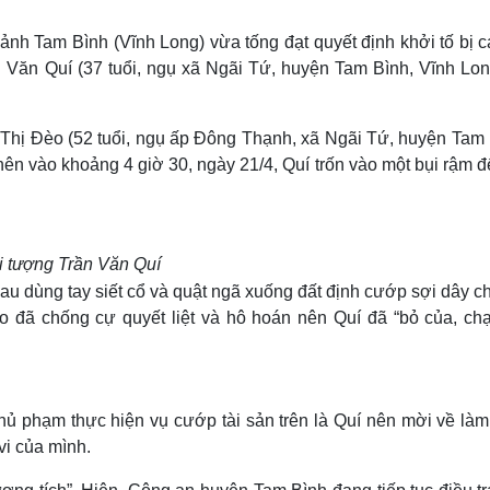
Lịch thi đấu bóng đá
Xe máy
Thế giới thể thao
Tư vấn
ảnh Tam Bình (Vĩnh Long) vừa tống đạt quyết định khởi tố bị c
eSports
V
ần Văn Quí (37 tuổi, ngụ xã Ngãi Tứ, huyện Tam Bình, Vĩnh Lon
Hậu trường
Văn hóa
Giải trí
D
 Thị Đèo (52 tuổi, ngụ ấp Đông Thạnh, xã Ngãi Tứ, huyện Tam 
Sân khấu - Điện ảnh
Nghệ sĩ
ên vào khoảng 4 giờ 30, ngày 21/4, Quí trốn vào một bụi rậm 
Văn học
Thời trang
Âm nhạc
Sao Việt
c
Di sản
i tượng Trần Văn Quí
 sau dùng tay siết cổ và quật ngã xuống đất định cướp sợi dây 
đã chống cự quyết liệt và hô hoán nên Quí đã “bỏ của, chạ
ủ phạm thực hiện vụ cướp tài sản trên là Quí nên mời về làm 
vi của mình.