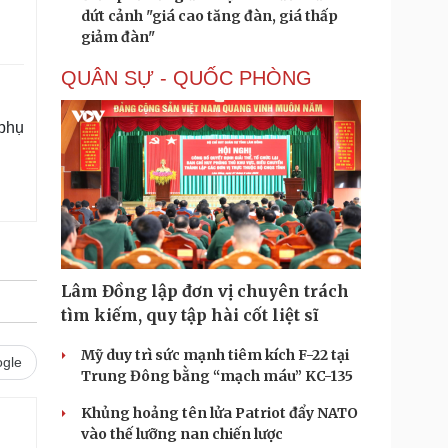
dứt cảnh "giá cao tăng đàn, giá thấp
giảm đàn"
QUÂN SỰ - QUỐC PHÒNG
 phụ
Lâm Đồng lập đơn vị chuyên trách
tìm kiếm, quy tập hài cốt liệt sĩ
Mỹ duy trì sức mạnh tiêm kích F-22 tại
gle
Trung Đông bằng “mạch máu” KC-135
Khủng hoảng tên lửa Patriot đẩy NATO
vào thế lưỡng nan chiến lược