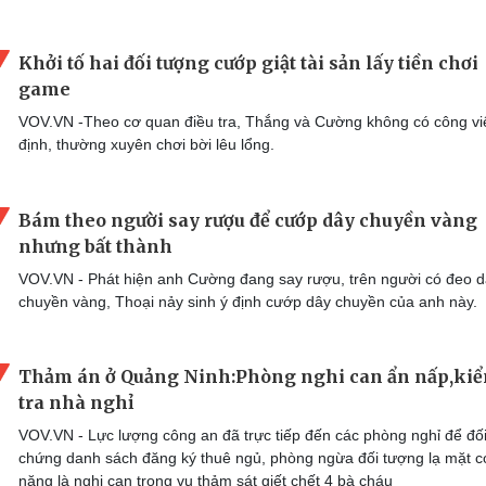
Khởi tố hai đối tượng cướp giật tài sản lấy tiền chơi
game
VOV.VN -Theo cơ quan điều tra, Thắng và Cường không có công vi
định, thường xuyên chơi bời lêu lổng.
Bám theo người say rượu để cướp dây chuyền vàng
nhưng bất thành
VOV.VN - Phát hiện anh Cường đang say rượu, trên người có đeo 
chuyền vàng, Thoại nảy sinh ý định cướp dây chuyền của anh này.
Thảm án ở Quảng Ninh:Phòng nghi can ẩn nấp,ki
tra nhà nghỉ
VOV.VN - Lực lượng công an đã trực tiếp đến các phòng nghỉ để đố
chứng danh sách đăng ký thuê ngủ, phòng ngừa đối tượng lạ mặt c
năng là nghi can trong vụ thảm sát giết chết 4 bà cháu