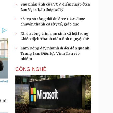
Sau phản ánh của VOV, điểm ngập ở xã
Lưu Vệ cơ bản được xử lý
56 trụ sở công dôi dư ở TP.HCM được
chuyển thành cơ sở y tế, giáo dục
Nhiều công trình, an sinh xã hội trong
Chiến dịch Thanh niên tình nguyện hè
Lâm Đồng đẩy nhanh di dời dân quanh
Trung tâm Điện lực Vĩnh Tân vì ô
nhiễm
CÔNG NGHỆ