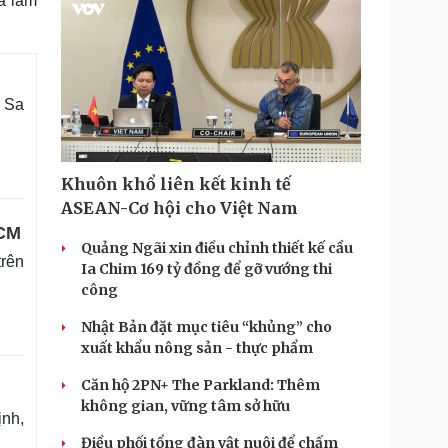
ra làm
P Sa
Khuôn khổ liên kết kinh tế
ASEAN-Cơ hội cho Việt Nam
HCM
Quảng Ngãi xin điều chỉnh thiết kế cầu
trên
Ia Chim 169 tỷ đồng để gỡ vướng thi
công
Nhật Bản đặt mục tiêu “khủng” cho
xuất khẩu nông sản - thực phẩm
Căn hộ 2PN+ The Parkland: Thêm
không gian, vững tâm sở hữu
nh,
Điều phối tổng đàn vật nuôi để chấm