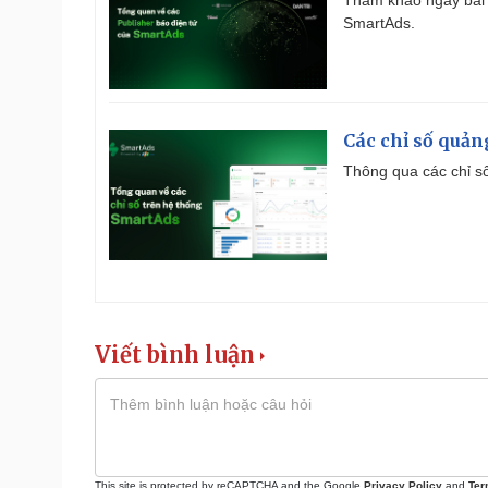
Tham khảo ngay bài 
SmartAds.
Các chỉ số quản
Thông qua các chỉ số
Viết bình luận
This site is protected by reCAPTCHA and the Google
Privacy Policy
and
Ter