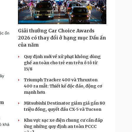
Giải thưởng Car Choice Awards
ệc ổn
2026 có thay đổi ở hạng mục Dấu ấn
của năm
Quy định mới về xử phạt không dùng
ghế an toàn cho trẻ em trên ô tô từ
15/8
dây
Triumph Tracker 400 và Thruxton
400 ra mắt: Thiết kế độc đáo, động cơ
mạnh hơn
ểm
Mitsubishi Destinator giảm giá gần 80
triệu đồng, quyết đấu CX-5 và Tucson
i
Khu vực sạc xe điện chung cư cần đáp
ó khả
ứng những quy định an toàn PCCC