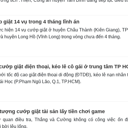
hương tích”. Hiện, Công an huyện Tam Bình đang tiếp tục điều t
giật 14 vụ trong 4 tháng lĩnh án
c hiện 14 vụ cướp giật ở huyện Châu Thành (Kiên Giang), T
à huyện Long Hồ (Vĩnh Long) trong vòng chưa đến 4 tháng.
ướp giật điện thoại, kéo lê cô gái ở trung tâm TP 
ới tốc độ cao giật điện thoại di động (ĐTDĐ), kéo lê nạn nhân 
i Học (P.Phạm Ngũ Lão, Q.1, TP.HCM).
 tượng cướp giật tài sản lấy tiền chơi game
quan điều tra, Thắng và Cường không có công việc ổn đị
bời lêu lổng.