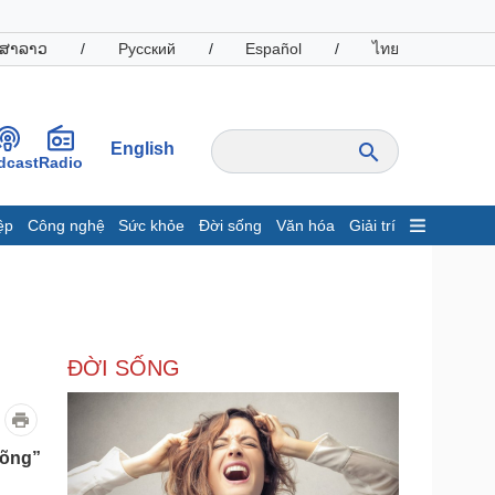
ສາລາວ
/
Русский
/
Español
/
ไทย
English
dcast
Radio
ệp
Công nghệ
Sức khỏe
Đời sống
Văn hóa
Giải trí
inh tế
Thị trường
ất động sản
Giá vàng
hởi nghiệp
Tiêu dùng
Tỷ giá
ĐỜI SỐNG
Chứng khoán
Giá cà phê
oanh nghiệp
Công nghệ
lõng”
hông tin doanh nghiệp
Sành điệu