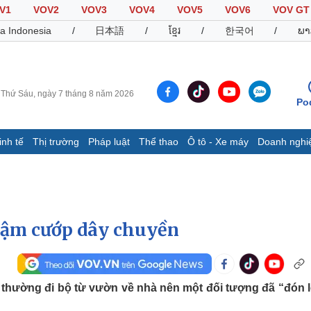
V1
VOV2
VOV3
VOV4
VOV5
VOV6
VOV GT
a Indonesia
/
日本語
/
ខ្មែរ
/
한국어
/
ພາ
Thứ Sáu, ngày 7 tháng 8 năm 2026
Po
inh tế
Thị trường
Pháp luật
Thể thao
Ô tô - Xe máy
Doanh nghi
Thế giới
Multimedia
K
Quan sát
Video
B
Cuộc sống đó đây
Ảnh
K
Hồ sơ
E-Magazine
rậm cướp dây chuyền
Infographic
Thể thao
Ô tô - Xe máy
D
 thường đi bộ từ vườn về nhà nên một đối tượng đã “đón 
Bóng đá
Ô tô
T