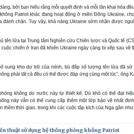
 dàng, bởi bạn hiểu rằng mỗi quyết định và mỗi lần khai hỏa đề
g không Patriot khác đang hoạt động ở miền Đông Ukraine, cho
 lửa đánh chặn. Tuy vậy, khả năng Ukraine sớm nhận được ngu
ủ tên lửa tại Trung tâm Nghiên cứu Chiến lược và Quốc tế (CS
o cuộc chiến ở Iran đã khiến Ukraine ngày càng bị xếp sau về 
ổ sung kho dự trữ của mình, bù đắp số lượng tên lửa đã sử
hông phải tất cả đều có thể được đáp ứng cùng một lúc", ông K
 phòng không do nước này tự thiết kế. Dù khó có thể đạt hiệ
 thống này vẫn có thể cung cấp thêm một lớp bảo vệ nhất định
n thêm thời gian, trong khi các cuộc tập kích của Nga gần nh
ến thuật sử dụng hệ thống phòng không Patriot