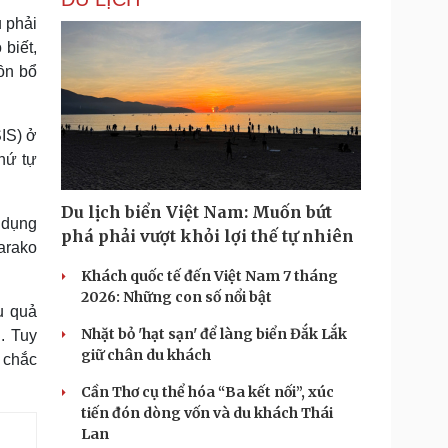
u phải
 biết,
ồn bổ
IS) ở
thứ tự
Du lịch biển Việt Nam: Muốn bứt
 dụng
phá phải vượt khỏi lợi thế tự nhiên
arako
Khách quốc tế đến Việt Nam 7 tháng
2026: Những con số nổi bật
u quả
Nhặt bỏ 'hạt sạn' để làng biển Đắk Lắk
. Tuy
giữ chân du khách
ư chắc
Cần Thơ cụ thể hóa “Ba kết nối”, xúc
tiến đón dòng vốn và du khách Thái
Lan