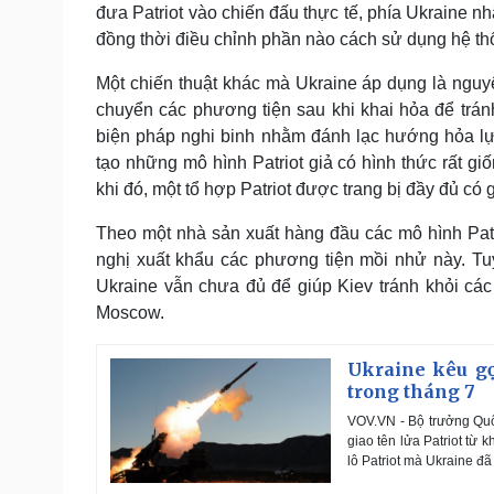
đưa Patriot vào chiến đấu thực tế, phía Ukraine n
đồng thời điều chỉnh phần nào cách sử dụng hệ thố
Một chiến thuật khác mà Ukraine áp dụng là nguyê
chuyển các phương tiện sau khi khai hỏa để tránh
biện pháp nghi binh nhằm đánh lạc hướng hỏa lực
tạo những mô hình Patriot giả có hình thức rất gi
khi đó, một tổ hợp Patriot được trang bị đầy đủ có
Theo một nhà sản xuất hàng đầu các mô hình Patri
nghị xuất khẩu các phương tiện mồi nhử này. Tuy
Ukraine vẫn chưa đủ để giúp Kiev tránh khỏi các
Moscow.
Ukraine kêu gọ
trong tháng 7
VOV.VN - Bộ trưởng Quố
giao tên lửa Patriot từ 
lô Patriot mà Ukraine đ