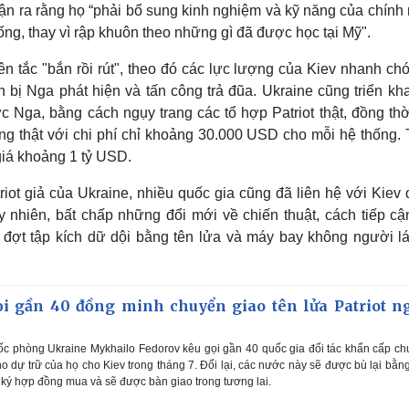
hận ra rằng họ “phải bổ sung kinh nghiệm và kỹ năng của chính
ng, thay vì rập khuôn theo những gì đã được học tại Mỹ".
n tắc "bắn rồi rút", theo đó các lực lượng của Kiev nhanh chó
 bị Nga phát hiện và tấn công trả đũa. Ukraine cũng triển kha
 Nga, bằng cách ngụy trang các tổ hợp Patriot thật, đồng thờ
ống thật với chi phí chỉ khoảng 30.000 USD cho mỗi hệ thống.
 giá khoảng 1 tỷ USD.
ot giả của Ukraine, nhiều quốc gia cũng đã liên hệ với Kiev 
 nhiên, bất chấp những đổi mới về chiến thuật, cách tiếp cậ
 đợt tập kích dữ dội bằng tên lửa và máy bay không người lá
i gần 40 đồng minh chuyển giao tên lửa Patriot n
c phòng Ukraine Mykhailo Fedorov kêu gọi gần 40 quốc gia đối tác khẩn cấp c
kho dự trữ của họ cho Kiev trong tháng 7. Đổi lại, các nước này sẽ được bù lại bằn
ã ký hợp đồng mua và sẽ được bàn giao trong tương lai.