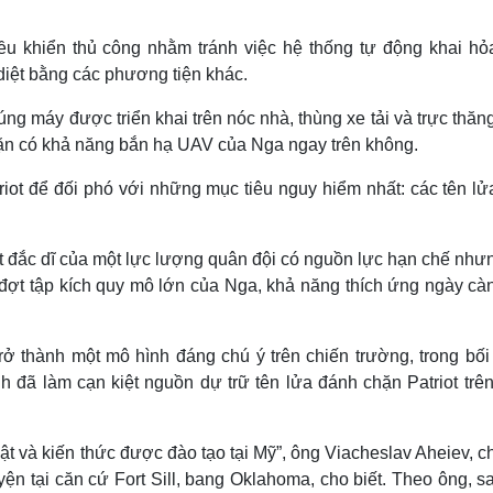
ều khiển thủ công nhằm tránh việc hệ thống tự động khai hỏ
 diệt bằng các phương tiện khác.
 máy được triển khai trên nóc nhà, thùng xe tải và trực thăn
ặn có khả năng bắn hạ UAV của Nga ngay trên không.
iot để đối phó với những mục tiêu nguy hiểm nhất: các tên lử
ất đắc dĩ của một lực lượng quân đội có nguồn lực hạn chế như
 đợt tập kích quy mô lớn của Nga, khả năng thích ứng ngày càn
rở thành một mô hình đáng chú ý trên chiến trường, trong bối
h đã làm cạn kiệt nguồn dự trữ tên lửa đánh chặn Patriot trê
t và kiến thức được đào tạo tại Mỹ”, ông Viacheslav Aheiev, c
ện tại căn cứ Fort Sill, bang Oklahoma, cho biết. Theo ông, s