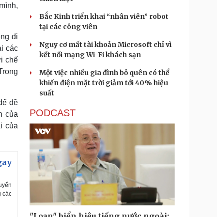
 mình,
Bắc Kinh triển khai “nhân viên” robot
tại các công viên
ng di
Nguy cơ mất tài khoản Microsoft chỉ vì
i các
kết nối mạng Wi-Fi khách sạn
i chế
 Trong
Một việc nhiều gia đình bỏ quên có thể
khiến điện mặt trời giảm tới 40% hiệu
suất
để đề
PODCAST
n của
i của
gay
huyển
g các
"Loạn" biển hiệu tiếng nước ngoài: