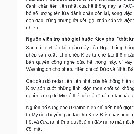
đánh chặn tiên tiến nhất của hệ thống này là PAC-
bố số lượng tên lửa đánh chặn còn lại, song việc
đạn đạo, cùng những lời kêu gọi khẩn cấp về việc 
nhiều.
Nguồn viện trợ nhỏ giọt buộc Kiev phải "thắt 
Sau các đợt tập kích gần đây của Nga, Tổng thốn
phép sản xuất, cho phép Kiev tự chế tạo thêm cá
bản quyền công nghệ của hệ thống này, vì vậy
Washington cho phép. Hiện chỉ có Đức và Nhật Bản
Các đầu dò radar tiên tiến nhất của hệ thống hiện
Kiev sản xuất những linh kiện then chốt sẽ khôn
nguồn cung để Mỹ có thể tiếp cận "bất cứ khi nào cầ
Nguồn bổ sung cho Ukraine hiện chỉ đến nhỏ giọt 
từ Mỹ rồi chuyển giao lại cho Kiev. Điều này buộc 
hết và đưa ra những quyết định đầy rủi ro mà mộ
đối mặt.