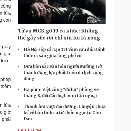
g công
n lửa
ng còn
Từ vụ MCK gỡ 19 ca khúc: Không
thể gây sốc rồi chỉ xin lỗi là xong
 giấy
Hà Nội sắp cải tạo 131 vòm cầu đá: Đánh
m giữ
thức di sản giữa lòng phố cổ
 được
Đưa bản sắc văn hóa người Mường trở
thành động lực phát triển du lịch cộng
đồng
o phép
 thêm
Ba phim Việt cùng “đổ bộ” phòng vé
tháng 8, đối đầu loạt bom tấn ngoại
n lửa
Thanh âm vượt đại dương: Chuyện chưa
ao giờ
kể về bản tình ca từ chốn ngục tù Côn
Đảo
 phải
DU LỊCH