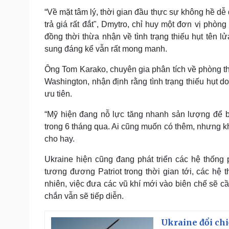
“Về mặt tâm lý, thời gian đầu thực sự không hề dễ
trả giá rất đắt", Dmytro, chỉ huy một đơn vị phòn
đồng thời thừa nhận về tình trạng thiếu hụt tên
sung đáng kể vẫn rất mong manh.
Ông Tom Karako, chuyên gia phân tích về phòng th
Washington, nhận định rằng tình trạng thiếu hụt d
ưu tiên.
“Mỹ hiện đang nỗ lực tăng nhanh sản lượng để b
trong 6 tháng qua. Ai cũng muốn có thêm, nhưng k
cho hay.
Ukraine hiện cũng đang phát triển các hệ thống
tương đương Patriot trong thời gian tới, các hệ
nhiên, việc đưa các vũ khí mới vào biên chế sẽ cầ
chắn vẫn sẽ tiếp diễn.
Ukraine đổi chi