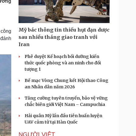
hương
Doanh nghiệp 24h
Tin Công nghệ
Doanh nhân
Trải nghiệm
ì cộng đồng
Chuyển đổi số
Mỹ bác thông tin thiếu hụt đạn dược
 công
u lịch
Podcast
sau nhiều tháng giao tranh với
a đánh
Tư vấn
Câu chuyện thời sự
Iran
Săn Tour
Đọc truyện đêm khuya
heck-in
Cửa sổ tình yêu
Phê duyệt Kế hoạch bồi dưỡng kiến
Kể chuyện cho bé
thức quốc phòng và an ninh cho đối
Hạt giống tâm hồn
tượng 1
Bế mạc Vòng Chung kết Hội thao Công
an Nhân dân năm 2026
Tăng cường tuyên truyền, bảo vệ vững
chắc biên giới Việt Nam – Campuchia
Hải quân Mỹ lần đầu tiên huấn luyện
UAV cảm tử tại Hàn Quốc
NGƯỜI VIỆT