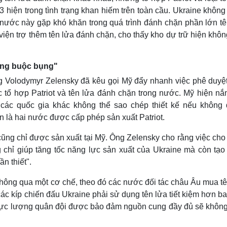
3 hiện trong tình trạng khan hiếm trên toàn cầu. Ukraine khôn
 nước này gặp khó khăn trong quá trình đánh chặn phần lớn tê
viện trợ thêm tên lửa đánh chặn, cho thấy kho dự trữ hiện khô
lưng buộc bụng"
g Volodymyr Zelensky đã kêu gọi Mỹ đẩy nhanh việc phê duyệt
c tổ hợp Patriot và tên lửa đánh chặn trong nước. Mỹ hiện nắ
 các quốc gia khác không thể sao chép thiết kế nếu không
 là hai nước được cấp phép sản xuất Patriot.
 cũng chỉ được sản xuất tại Mỹ. Ông Zelensky cho rằng việc ch
g chỉ giúp tăng tốc năng lực sản xuất của Ukraine mà còn tạo
n thiết".
thông qua một cơ chế, theo đó các nước đối tác châu Âu mua tê
các kíp chiến đấu Ukraine phải sử dụng tên lửa tiết kiệm hơn b
t lực lượng quân đội được bảo đảm nguồn cung đầy đủ sẽ không