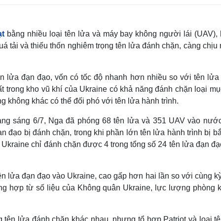
ạt
bằng nhiều loại tên lửa và máy bay không người lái (UAV), 
á tải và thiếu thốn nghiêm trọng tên lửa đánh chặn, càng chịu
 lửa đạn đạo, vốn có tốc độ nhanh hơn nhiều so với tên lửa
hất trong kho vũ khí của Ukraine có khả năng đánh chặn loại mụ
g không khác có thể đối phó với tên lửa hành trình.
ạng sáng 6/7, Nga đã phóng 68 tên lửa và 351 UAV vào nước
n đạo bị đánh chặn, trong khi phần lớn tên lửa hành trình bị b
 Ukraine chỉ đánh chặn được 4 trong tổng số 24 tên lửa đạn đ
n lửa đạn đạo vào Ukraine, cao gấp hơn hai lần so với cùng k
ng hợp từ số liệu của Không quân Ukraine, lực lượng phòng 
 tên lửa đánh chặn khác nhau, nhưng tổ hợp Patriot và loại tê