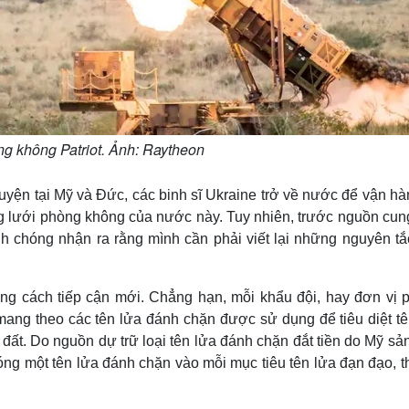
g không Patriot. Ảnh: Raytheon
uyện tại Mỹ và Đức, các binh sĩ Ukraine trở về nước để vận hà
ạng lưới phòng không của nước này. Tuy nhiên, trước nguồn cu
nh chóng nhận ra rằng mình cần phải viết lại những nguyên tắ
ững cách tiếp cận mới. Chẳng hạn, mỗi khẩu đội, hay đơn vị 
mang theo các tên lửa đánh chặn được sử dụng để tiêu diệt tê
đất. Do nguồn dự trữ loại tên lửa đánh chặn đắt tiền do Mỹ sả
ng một tên lửa đánh chặn vào mỗi mục tiêu tên lửa đạn đạo, th