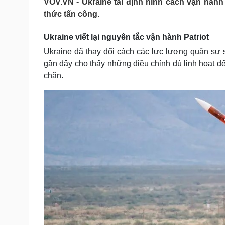
VOV.VN - Ukraine tái định hình cách vận hà
Tin nóng
Việt Nam
thức tấn công.
Tư vấn luật
Phân tích
Ukraine viết lại nguyên tắc vận hành Patriot
Ukraine đã thay đổi cách các lực lượng quân sự 
Sức khỏe
Đời sống
gần đây cho thấy những điều chỉnh dù linh hoạt đế
Dinh dưỡng - món ngon
Nhà đẹp
chặn.
Cây thuốc
Blog
Sản phụ khoa
Tình yêu - Gia đình
Nhi khoa
Nam khoa
Làm đẹp - giảm cân
Phòng mạch online
Ăn sạch sống khỏe
Cải chính