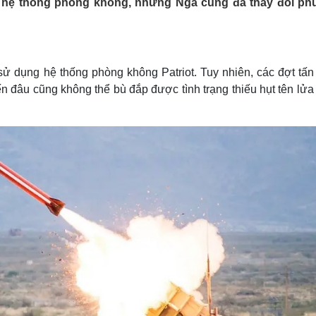
nh hệ thống phòng không, nhưng Nga cũng đã thay đổi p
Lịch thi đấu bóng đá
Xe máy
Thế giới thể thao
Tư vấn
eSports
V
Hậu trường
sử dụng hệ thống phòng không Patriot. Tuy nhiên, các đợt tấn
Văn hóa
Giải trí
D
n đâu cũng không thể bù đắp được tình trạng thiếu hụt tên lử
Sân khấu - Điện ảnh
Nghệ sĩ
Văn học
Thời trang
Âm nhạc
Sao Việt
c
Di sản