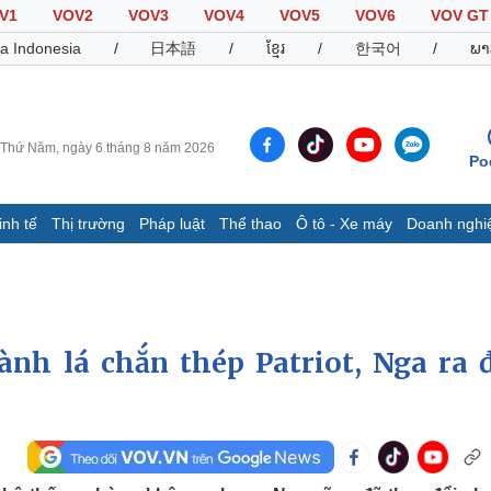
V1
VOV2
VOV3
VOV4
VOV5
VOV6
VOV GT
a Indonesia
/
日本語
/
ខ្មែរ
/
한국어
/
ພາ
Thứ Năm, ngày 6 tháng 8 năm 2026
Po
inh tế
Thị trường
Pháp luật
Thể thao
Ô tô - Xe máy
Doanh nghi
Thế giới
Multimedia
K
Quan sát
Video
B
Cuộc sống đó đây
Ảnh
K
Hồ sơ
E-Magazine
hành lá chắn thép Patriot, Nga ra 
Infographic
Thể thao
Ô tô - Xe máy
D
Bóng đá
Ô tô
T