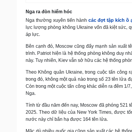
Nga ra đòn hiểm hóc
Nga thường xuyên tiến hành
các đợt tập kích ồ 
lực lượng phòng không Ukraine vốn đã kiệt sức, qu
áp lực.
Bên cạnh đó, Moscow cũng đẩy mạnh sản xuất tên
trình. Patriot hiện là hệ thống phòng không duy n
này. Tuy nhiên, Kiev vẫn sở hữu các hệ thống phòn
Theo Không quân Ukraine, trong cuộc tấn công r
trong đó, không một quả nào trong số 23 tên lửa đạ
Còn trong một cuộc tấn công khác diễn ra đêm 1/7,
Nga.
Tính từ đầu năm đến nay, Moscow đã phóng 521 tê
2025. Theo dữ liệu của New York Times, được tổ
nước này chỉ bắn hạ được 164 tên lửa.
Mặc dù nhiều quốc gia cũng sản xuất các hệ thống