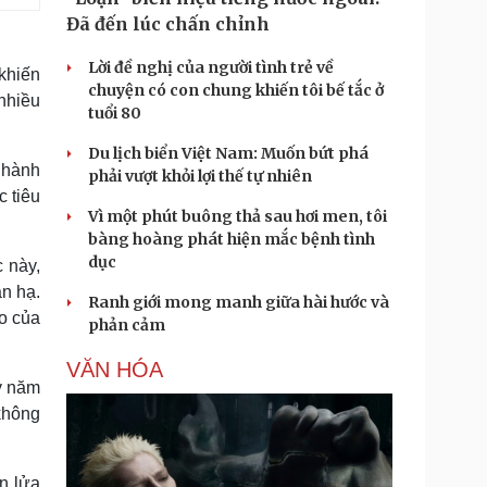
Đã đến lúc chấn chỉnh
Lời đề nghị của người tình trẻ về
khiến
chuyện có con chung khiến tôi bế tắc ở
 nhiều
tuổi 80
Du lịch biển Việt Nam: Muốn bứt phá
 hành
phải vượt khỏi lợi thế tự nhiên
c tiêu
Vì một phút buông thả sau hơi men, tôi
bàng hoàng phát hiện mắc bệnh tình
dục
 này,
ắn hạ.
Ranh giới mong manh giữa hài hước và
ạo của
phản cảm
VĂN HÓA
ỳ năm
không
n lửa