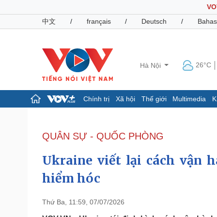
VO
中文
/
français
/
Deutsch
/
Bahas
26°C
Hà Nội
Chính trị
Xã hội
Thế giới
Multimedia
K
Chính trị
Xã hội
Đảng
Tin 24h
QUÂN SỰ - QUỐC PHÒNG
Tổ chức nhân sự
Dự báo thời tiết
Quốc hội
Giáo dục
Ukraine viết lại cách vận 
Nhận diện sự thật
Dấu ấn VOV
Việc làm
hiểm hóc
Biển đảo
Pháp luật
Quân sự - Quốc phòng
Thứ Ba, 11:59, 07/07/2026
Vụ án
Vũ khí