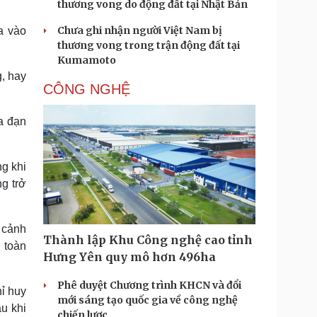
thương vong do động đất tại Nhật Bản
Chưa ghi nhận người Việt Nam bị
a vào
thương vong trong trận động đất tại
Kumamoto
g, hay
CÔNG NGHỆ
a đạn
ng khi
g trở
 cảnh
Thành lập Khu Công nghệ cao tỉnh
n toàn
Hưng Yên quy mô hơn 496ha
Phê duyệt Chương trình KHCN và đổi
hỉ huy
mới sáng tạo quốc gia về công nghệ
au khi
chiến lược