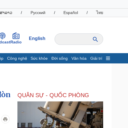
ສາລາວ
/
Русский
/
Español
/
ไทย
English
dcast
Radio
ệp
Công nghệ
Sức khỏe
Đời sống
Văn hóa
Giải trí
inh tế
Thị trường
ất động sản
Giá vàng
hởi nghiệp
Tiêu dùng
Tỷ giá
đòn
QUÂN SỰ - QUỐC PHÒNG
Chứng khoán
Giá cà phê
oanh nghiệp
Công nghệ
hông tin doanh nghiệp
Sành điệu