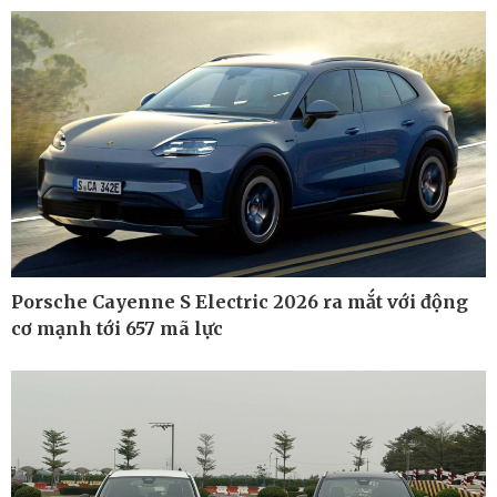
Kinh tế
Thị trường
Bất động sản
Giá vàng
Khởi nghiệp
Tiêu dùng
Tỷ giá
Chứng khoán
Giá cà phê
Porsche Cayenne S Electric 2026 ra mắt với động
cơ mạnh tới 657 mã lực