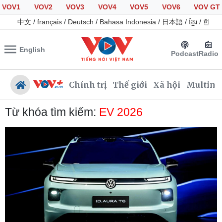
VOV1
VOV2
VOV3
VOV4
VOV5
VOV6
VOV GT
中文
/
français
/
Deutsch
/
Bahasa Indonesia
/
日本語
/
ខ្មែរ
/
한국
English
Podcast
Radio
Chính trị
Thế giới
Xã hội
Multime
Từ khóa tìm kiếm:
EV 2026
Chính trị
Xã hội
Đảng
Tin 24h
Tổ chức nhân sự
Giáo dục
Quốc hội
Dự báo thời tiết
Nhận diện sự thật
Dấu ấn VOV
Việc làm
Biển đảo