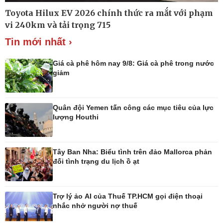
Ô tô
Thông tin doanh nghiệp
Toyota Hilux EV 2026 chính thức ra mắt với phạm
Xe máy
Doanh nghiệp 24h
vi 240km và tải trọng 715
Tư vấn
Doanh nhân
Vì cộng đồng
Tin mới nhất ›
Giá cà phê hôm nay 9/8: Giá cà phê trong nước
giảm
Quân đội Yemen tấn công các mục tiêu của lực
lượng Houthi
Tây Ban Nha: Biểu tình trên đảo Mallorca phản
đối tình trạng du lịch ồ ạt
Công nghệ
Sức khỏe
Sành điệu
Dinh dưỡng - món ngon
Tin Công nghệ
Cây thuốc
Trải nghiệm
Sản phụ khoa
Trợ lý ảo AI của Thuế TP.HCM gọi điện thoại
nhắc nhở người nợ thuế
Chuyển đổi số
Nhi khoa
Nam khoa