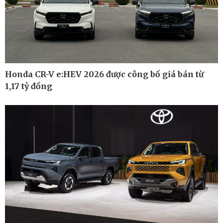
Pháp luật
Thể thao
Vụ án
Pickleball
Tin nóng
Bóng đá quốc tế
Tư vấn luật
Bóng đá Việt Nam
Thế giới thể thao
Lịch thi đấu bóng đá
Honda CR-V e:HEV 2026 được công bố giá bán từ
eSports
1,17 tỷ đồng
Hậu trường
Ô tô - Xe máy
Doanh nghiệp