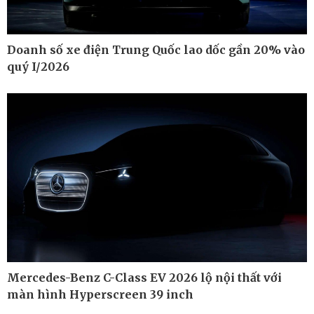
Doanh số xe điện Trung Quốc lao dốc gần 20% vào
quý I/2026
Thế giới
Multimedia
Quan sát
Ảnh
Cuộc sống đó đây
Video
Hồ sơ
E-Magazine
Infographic
Mercedes-Benz C-Class EV 2026 lộ nội thất với
màn hình Hyperscreen 39 inch