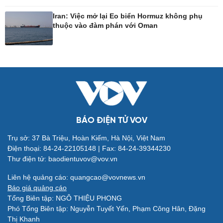
Iran: Việc mở lại Eo biển Hormuz không phụ
thuộc vào đàm phán với Oman
Giải trí
Du lịch
Nghệ sĩ
Tư vấn
Thời trang
Săn Tour
BÁO ĐIỆN TỬ VOV
Sao Việt
check-in
Trụ sở: 37 Bà Triệu, Hoàn Kiếm, Hà Nội, Việt Nam
Điện thoại: 84-24-22105148 | Fax: 84-24-39344230
Thư điện tử: baodientuvov@vov.vn
Liên hệ quảng cáo: quangcao@vovnews.vn
Báo giá quảng cáo
Tổng Biên tập: NGÔ THIỆU PHONG
Phó Tổng Biên tập: Nguyễn Tuyết Yến, Phạm Công Hân, Đặng
Thị Khanh