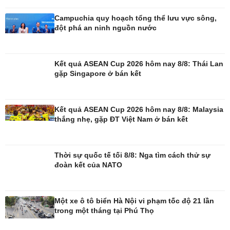
Làm đẹp - giảm cân
Phòng mạch online
Campuchia quy hoạch tổng thể lưu vực sông,
Ăn sạch sống khỏe
đột phá an ninh nguồn nước
Kết quả ASEAN Cup 2026 hôm nay 8/8: Thái Lan
gặp Singapore ở bán kết
Kết quả ASEAN Cup 2026 hôm nay 8/8: Malaysia
thắng nhẹ, gặp ĐT Việt Nam ở bán kết
Đời sống
Văn hóa
Thời sự quốc tế tối 8/8: Nga tìm cách thử sự
đoàn kết của NATO
Nhà đẹp
Sân khấu - Điện ảnh
Tình yêu - Gia đình
Văn học
Blog
Âm nhạc
Di sản
Một xe ô tô biển Hà Nội vi phạm tốc độ 21 lần
trong một tháng tại Phú Thọ