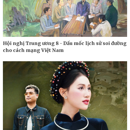
Chứng khoán
Giá cà phê
Hội nghị Trung ương 8 - Dấu mốc lịch sử soi đường
cho cách mạng Việt Nam
Pháp luật
Thể thao
Vụ án
Pickleball