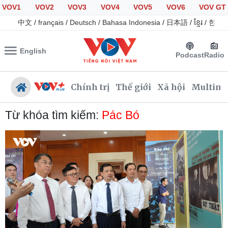
VOV1
VOV2
VOV3
VOV4
VOV5
VOV6
VOV GT
中文
/
français
/
Deutsch
/
Bahasa Indonesia
/
日本語
/
ខ្មែរ
/
한국
English
Podcast
Radio
Chính trị
Thế giới
Xã hội
Multime
Từ khóa tìm kiếm:
Pác Bó
Chính trị
Xã hội
Đảng
Tin 24h
Tổ chức nhân sự
Giáo dục
Quốc hội
Dự báo thời tiết
Nhận diện sự thật
Dấu ấn VOV
Việc làm
Biển đảo