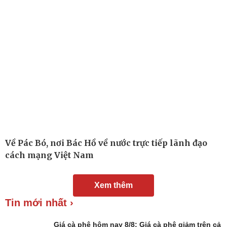
Đời sống
Văn hóa
Nhà đẹp
Sân khấu - Điện ảnh
Tình yêu - Gia đình
Văn học
Blog
Âm nhạc
Di sản
Về Pác Bó, nơi Bác Hồ về nước trực tiếp lãnh đạo
cách mạng Việt Nam
Xem thêm
Tin mới nhất ›
Giá cà phê hôm nay 8/8: Giá cà phê giảm trên cả