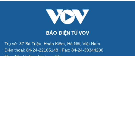
BÁO ĐIỆN TỬ VOV
Trụ sở: 37 Bà Triệu, Hoàn Kiếm, Hà Nội, Việt Nam
Điện thoại: 84-24-22105148 | Fax: 84-24-39344230
Thư điện tử: baodientuvov@vov.vn
Liên hệ quảng cáo: quangcao@vovnews.vn
Báo giá quảng cáo
Tổng Biên tập: NGÔ THIỆU PHONG
Phó Tổng Biên tập: Nguyễn Tuyết Yến, Phạm Công Hân, Đặng
Thị Khanh
Cơ quan chủ quản: ĐÀI TIẾNG NÓI VIỆT NAM