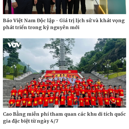
Báo Việt Nam Độc lập - Giá trị lịch sử và khát vọng
phát triển trong kỷ nguyên mới
Thế giới
Multimedia
Quan sát
Ảnh
Cao Bằng miễn phí tham quan các khu di tích quốc
Cuộc sống đó đây
Video
gia đặc biệt từ ngày 4/7
Hồ sơ
E-Magazine
Infographic