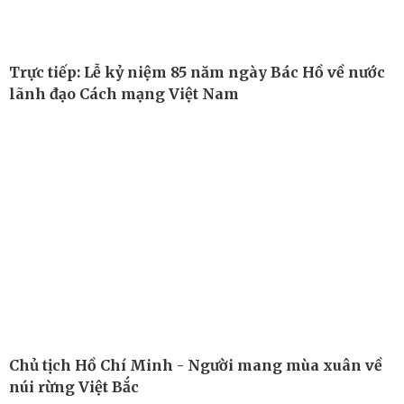
Trực tiếp: Lễ kỷ niệm 85 năm ngày Bác Hồ về nước
Công nghệ
Sức khỏe
lãnh đạo Cách mạng Việt Nam
Sành điệu
Dinh dưỡng - món ngon
Tin Công nghệ
Cây thuốc
Trải nghiệm
Sản phụ khoa
Chuyển đổi số
Nhi khoa
Nam khoa
Làm đẹp - giảm cân
Phòng mạch online
Ăn sạch sống khỏe
Chủ tịch Hồ Chí Minh - Người mang mùa xuân về
núi rừng Việt Bắc