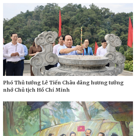
Phó Thủ tướng Lê Tiến Châu dâng hương tưởng
nhớ Chủ tịch Hồ Chí Minh
Kinh tế
Thị trường
Bất động sản
Giá vàng
Khởi nghiệp
Tiêu dùng
Tỷ giá