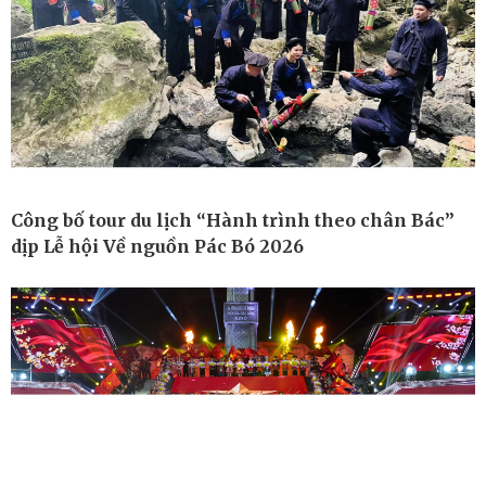
Ô tô - Xe máy
Doanh nghiệp
Ô tô
Thông tin doanh nghiệp
Xe máy
Doanh nghiệp 24h
Tư vấn
Doanh nhân
Vì cộng đồng
Công bố tour du lịch “Hành trình theo chân Bác”
dịp Lễ hội Về nguồn Pác Bó 2026