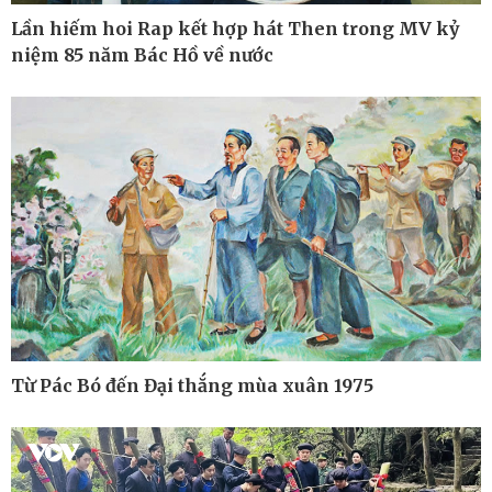
Tin nóng
Bóng đá quốc tế
Lần hiếm hoi Rap kết hợp hát Then trong MV kỷ
Tư vấn luật
Bóng đá Việt Nam
niệm 85 năm Bác Hồ về nước
Thế giới thể thao
Lịch thi đấu bóng đá
eSports
Hậu trường
Từ Pác Bó đến Đại thắng mùa xuân 1975