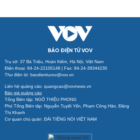
Quân sự - Quốc phòng
Vũ khí
Việt Nam
Phân tích
BÁO ĐIỆN TỬ VOV
Trụ sở: 37 Bà Triệu, Hoàn Kiếm, Hà Nội, Việt Nam
Điện thoại: 84-24-22105148 | Fax: 84-24-39344230
Thư điện tử: baodientuvov@vov.vn
Liên hệ quảng cáo: quangcao@vovnews.vn
Báo giá quảng cáo
Tổng Biên tập: NGÔ THIỆU PHONG
Phó Tổng Biên tập: Nguyễn Tuyết Yến, Phạm Công Hân, Đặng
Thị Khanh
Cơ quan chủ quản: ĐÀI TIẾNG NÓI VIỆT NAM