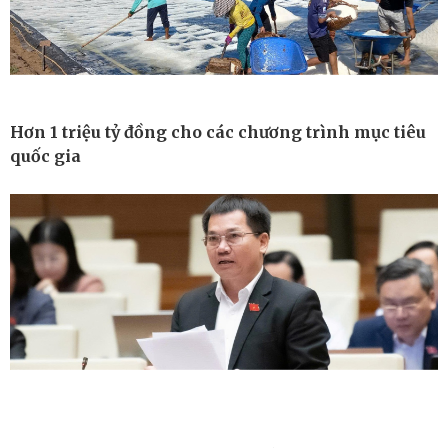
Hơn 1 triệu tỷ đồng cho các chương trình mục tiêu
quốc gia
Công nghệ
Sức khỏe
Sành điệu
Dinh dưỡng - món ngon
Tin Công nghệ
Cây thuốc
Trải nghiệm
Sản phụ khoa
Chuyển đổi số
Nhi khoa
Nam khoa
Làm đẹp - giảm cân
Phòng mạch online
Ăn sạch sống khỏe