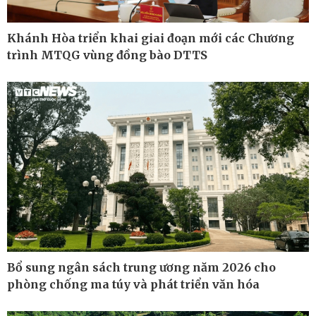
Khánh Hòa triển khai giai đoạn mới các Chương
Pháp luật
Thể thao
trình MTQG vùng đồng bào DTTS
Vụ án
Pickleball
Tin nóng
Bóng đá quốc tế
Tư vấn luật
Bóng đá Việt Nam
Thế giới thể thao
Lịch thi đấu bóng đá
eSports
Hậu trường
Bổ sung ngân sách trung ương năm 2026 cho
phòng chống ma túy và phát triển văn hóa