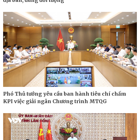
Hồ sơ
E-Magazine
Infographic
Phó Thủ tướng yêu cầu ban hành tiêu chí chấm
KPI việc giải ngân Chương trình MTQG
Kinh tế
Thị trường