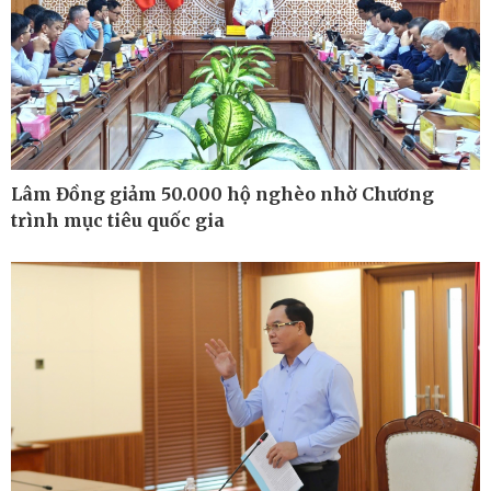
Bất động sản
Giá vàng
Khởi nghiệp
Tiêu dùng
Tỷ giá
Chứng khoán
Giá cà phê
Lâm Đồng giảm 50.000 hộ nghèo nhờ Chương
trình mục tiêu quốc gia