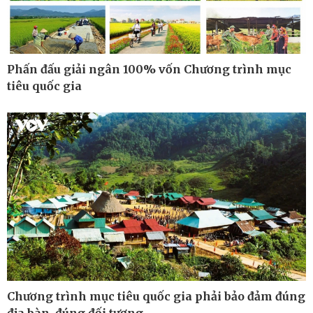
Phấn đấu giải ngân 100% vốn Chương trình mục
tiêu quốc gia
Thế giới
Multimedia
Quan sát
Ảnh
Chương trình mục tiêu quốc gia phải bảo đảm đúng
Cuộc sống đó đây
Video
địa bàn, đúng đối tượng