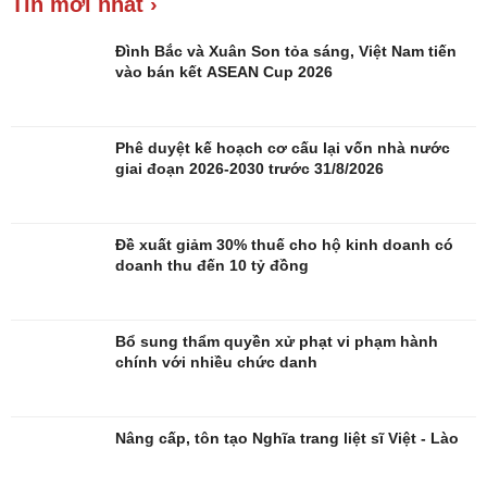
Tin mới nhất ›
Blog
Âm nhạc
Di sản
Đình Bắc và Xuân Son tỏa sáng, Việt Nam tiến
vào bán kết ASEAN Cup 2026
Phê duyệt kế hoạch cơ cấu lại vốn nhà nước
giai đoạn 2026-2030 trước 31/8/2026
Đề xuất giảm 30% thuế cho hộ kinh doanh có
doanh thu đến 10 tỷ đồng
Bổ sung thẩm quyền xử phạt vi phạm hành
chính với nhiều chức danh
Nâng cấp, tôn tạo Nghĩa trang liệt sĩ Việt - Lào
Giải trí
Du lịch