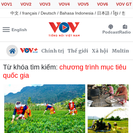
VOV1
VOV2
VOV3
VOV4
VOV5
VOV6
VOV GT
中文
/
français
/
Deutsch
/
Bahasa Indonesia
/
日本語
/
ខ្មែរ
/
한국
English
Podcast
Radio
Chính trị
Thế giới
Xã hội
Multime
Từ khóa tìm kiếm:
chương trình mục tiêu
quốc gia
Chính trị
Xã hội
Đảng
Tin 24h
Tổ chức nhân sự
Giáo dục
Quốc hội
Dự báo thời tiết
Nhận diện sự thật
Dấu ấn VOV
Việc làm
Biển đảo