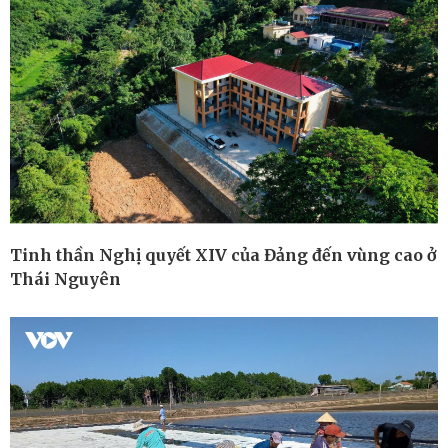
Ô tô - Xe máy
Doanh nghiệp
Ô tô
Thông tin doanh nghiệp
Xe máy
Doanh nghiệp 24h
Tinh thần Nghị quyết XIV của Đảng đến vùng cao ở
Tư vấn
Doanh nhân
Thái Nguyên
Vì cộng đồng