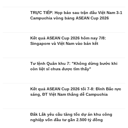
Nghệ sĩ
Tư vấn
Thời trang
Săn Tour
TRỰC TIẾP: Họp báo sau trận đấu Việt Nam 3-1
Sao Việt
check-in
Campuchia vòng bảng ASEAN Cup 2026
Kết quả ASEAN Cup 2026 hôm nay 7/8:
Singapore và Việt Nam vào bán kết
Tư lệnh Quân khu 7: "Không dừng bước khi
còn liệt sĩ chưa được tìm thấy"
Kết quả ASEAN Cup 2026 tối 7-8: Đình Bắc rực
sáng, ĐT Việt Nam thắng dễ Campuchia
Đắk Lắk yêu cầu tăng tốc dự án khu công
nghiệp vốn đầu tư gần 2.500 tỷ đồng