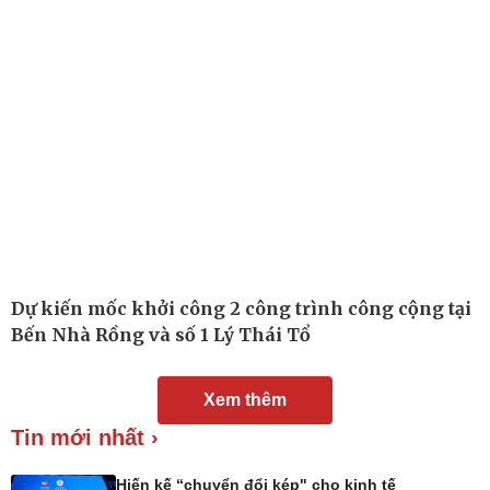
Dự kiến mốc khởi công 2 công trình công cộng tại
Bến Nhà Rồng và số 1 Lý Thái Tổ
Đời sống
Văn hóa
Xem thêm
Nhà đẹp
Sân khấu - Điện ảnh
Tin mới nhất ›
Tình yêu - Gia đình
Văn học
Blog
Âm nhạc
Di sản
Hiến kế “chuyển đổi kép" cho kinh tế