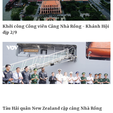
Khởi công Công viên Cảng Nhà Rồng - Khánh Hội
dịp 2/9
Công nghệ
Sức khỏe
Sành điệu
Dinh dưỡng - món ngon
Tin Công nghệ
Cây thuốc
Trải nghiệm
Sản phụ khoa
Chuyển đổi số
Nhi khoa
Nam khoa
Làm đẹp - giảm cân
Phòng mạch online
Ăn sạch sống khỏe
Tàu Hải quân New Zealand cập cảng Nhà Rồng