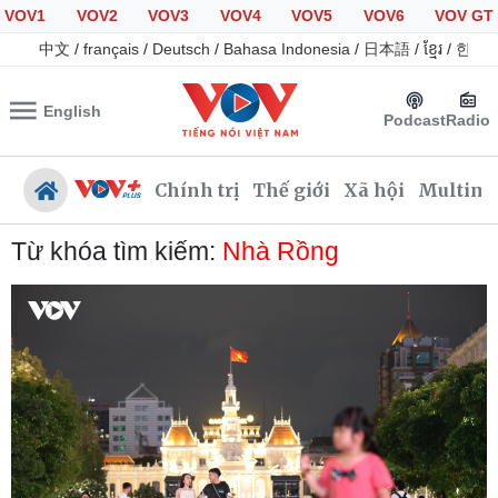
VOV1
VOV2
VOV3
VOV4
VOV5
VOV6
VOV GT
中文
/
français
/
Deutsch
/
Bahasa Indonesia
/
日本語
/
ខ្មែរ
/
한국
English
Podcast
Radio
Chính trị
Thế giới
Xã hội
Multime
Từ khóa tìm kiếm:
Nhà Rồng
Chính trị
Xã hội
Đảng
Tin 24h
Tổ chức nhân sự
Giáo dục
Quốc hội
Dự báo thời tiết
Nhận diện sự thật
Dấu ấn VOV
Việc làm
Biển đảo