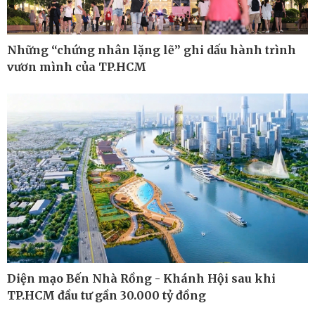
Những “chứng nhân lặng lẽ” ghi dấu hành trình
vươn mình của TP.HCM
Thế giới
Multimedia
Diện mạo Bến Nhà Rồng - Khánh Hội sau khi
Quan sát
Ảnh
TP.HCM đầu tư gần 30.000 tỷ đồng
Cuộc sống đó đây
Video