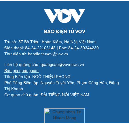
Vũ khí
Việt Nam
Phân tích
BÁO ĐIỆN TỬ VOV
Trụ sở: 37 Bà Triệu, Hoàn Kiếm, Hà Nội, Việt Nam
Điện thoại: 84-24-22105148 | Fax: 84-24-39344230
Thư điện tử: baodientuvov@vov.vn
Liên hệ quảng cáo: quangcao@vovnews.vn
Báo giá quảng cáo
Tổng Biên tập: NGÔ THIỆU PHONG
Phó Tổng Biên tập: Nguyễn Tuyết Yến, Phạm Công Hân, Đặng
Thị Khanh
Cơ quan chủ quản: ĐÀI TIẾNG NÓI VIỆT NAM