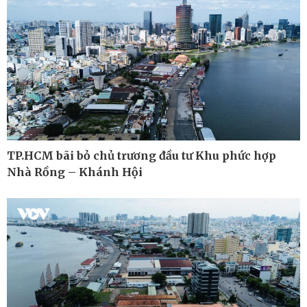
Ô tô - Xe máy
Doanh nghiệp
Ô tô
Thông tin doanh nghiệp
Xe máy
Doanh nghiệp 24h
TP.HCM bãi bỏ chủ trương đầu tư Khu phức hợp
Tư vấn
Doanh nhân
Nhà Rồng – Khánh Hội
Vì cộng đồng