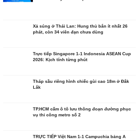
Xả súng ở Thái Lan: Hung thủ bắn ít nhất 26
phát, còn 34 viên đạn chưa dùng
Trực tiếp Singapore 1-1 Indonesia ASEAN Cup
2026: Kịch tính từng phút
Tháp sầu riêng hình chiếc gùi cao 18m ở Đắk
Lắk
TP.HCM cấm ô tô lưu thông đoạn đường phục
vụ thi công metro số 2
Giải trí
Du lịch
Nghệ sĩ
Tư vấn
TRỰC TIẾP Việt Nam 1-1 Campuchia bảng A
Thời trang
Săn Tour