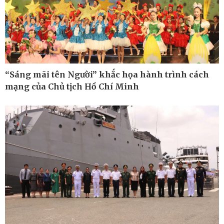
Bất động sản
Giá vàng
Khởi nghiệp
Tiêu dùng
Tỷ giá
Chứng khoán
Giá cà phê
“Sáng mãi tên Người” khắc họa hành trình cách
mạng của Chủ tịch Hồ Chí Minh