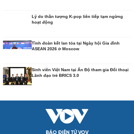
Lý do thần tượng K-pop liên tiếp tạm ngừng
hoạt động
Tình đoàn kết lan tỏa tại Ngày hội Gia đình
ASEAN 2026 ở Moscow
Sinh viên Việt Nam tại Ấn Độ tham gia Đối thoại
Giải trí
Du lịch
Lãnh đạo trẻ BRICS 3.0
Nghệ sĩ
Tư vấn
Thời trang
Săn Tour
Sao Việt
check-in
BÁO ĐIỆN TỬ VOV