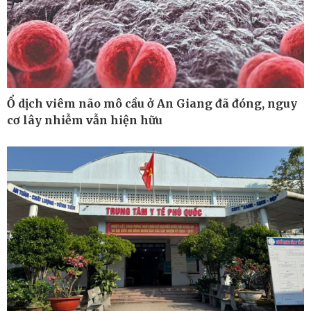
Ổ dịch viêm não mô cầu ở An Giang đã đóng, nguy
cơ lây nhiễm vẫn hiện hữu
Pháp luật
Thể thao
Vụ án
Pickleball
Tin nóng
Bóng đá quốc tế
Tư vấn luật
Bóng đá Việt Nam
Thế giới thể thao
Lịch thi đấu bóng đá
eSports
Hậu trường