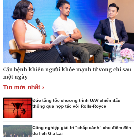
Căn bệnh khiến người khỏe mạnh tử vong chỉ sau
Công nghệ
Sức khỏe
một ngày
Sành điệu
Dinh dưỡng - món ngon
Tin mới nhất ›
Tin Công nghệ
Cây thuốc
Trải nghiệm
Sản phụ khoa
Chuyển đổi số
Nhi khoa
Đức tăng tốc chương trình UAV chiến đấu
Nam khoa
thông qua hợp tác với Rolls-Royce
Làm đẹp - giảm cân
Phòng mạch online
Ăn sạch sống khỏe
Công nghiệp giải trí "chắp cánh" cho điểm đến
du lịch Gia Lai