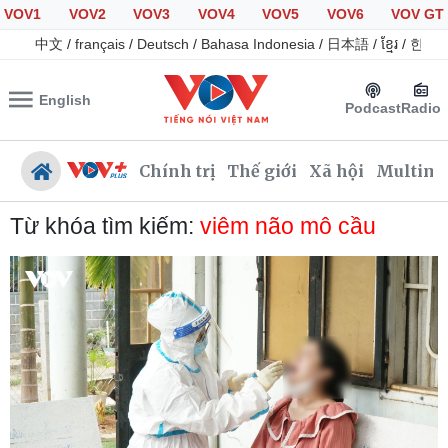
VOV1
VOV2
VOV3
VOV4
VOV5
VOV6
VOV GT
中文
/
français
/
Deutsch
/
Bahasa Indonesia
/
日本語
/
ខ្មែរ
/
한국
English
Podcast
Radio
Chính trị
Thế giới
Xã hội
Multime
Từ khóa tìm kiếm:
viêm não mô cầu
Chính trị
Xã hội
Đảng
Tin 24h
Tổ chức nhân sự
Giáo dục
Quốc hội
Dự báo thời tiết
Nhận diện sự thật
Dấu ấn VOV
Việc làm
Biển đảo