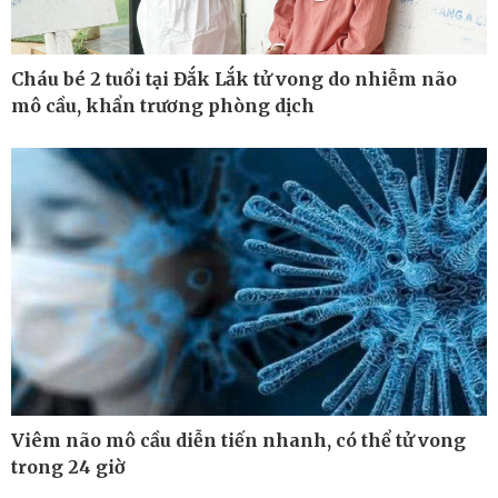
Cháu bé 2 tuổi tại Đắk Lắk tử vong do nhiễm não
mô cầu, khẩn trương phòng dịch
Thế giới
Multimedia
Quan sát
Ảnh
Cuộc sống đó đây
Video
Hồ sơ
E-Magazine
Infographic
Viêm não mô cầu diễn tiến nhanh, có thể tử vong
trong 24 giờ