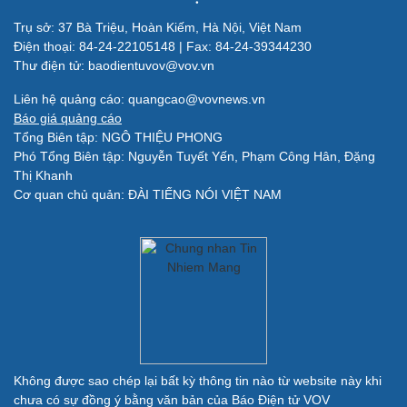
Trụ sở: 37 Bà Triệu, Hoàn Kiếm, Hà Nội, Việt Nam
Điện thoại: 84-24-22105148 | Fax: 84-24-39344230
Thư điện tử: baodientuvov@vov.vn
Liên hệ quảng cáo: quangcao@vovnews.vn
Báo giá quảng cáo
Tổng Biên tập: NGÔ THIỆU PHONG
Phó Tổng Biên tập: Nguyễn Tuyết Yến, Phạm Công Hân, Đặng
Quân sự - Quốc phòng
Thị Khanh
Cơ quan chủ quản: ĐÀI TIẾNG NÓI VIỆT NAM
Vũ khí
Việt Nam
Phân tích
Không được sao chép lại bất kỳ thông tin nào từ website này khi
chưa có sự đồng ý bằng văn bản của Báo Điện tử VOV