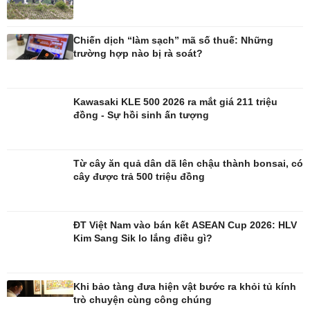
Chiến dịch “làm sạch” mã số thuế: Những
trường hợp nào bị rà soát?
Kawasaki KLE 500 2026 ra mắt giá 211 triệu
đồng - Sự hồi sinh ấn tượng
Từ cây ăn quả dân dã lên chậu thành bonsai, có
cây được trả 500 triệu đồng
Đời sống
Văn hóa
Nhà đẹp
Sân khấu - Điện ảnh
ĐT Việt Nam vào bán kết ASEAN Cup 2026: HLV
Tình yêu - Gia đình
Văn học
Kim Sang Sik lo lắng điều gì?
Blog
Âm nhạc
Di sản
Khi bảo tàng đưa hiện vật bước ra khỏi tủ kính
trò chuyện cùng công chúng