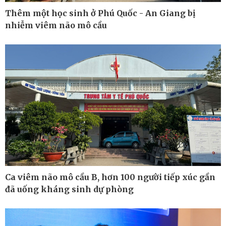
Thêm một học sinh ở Phú Quốc - An Giang bị
nhiễm viêm não mô cầu
Ô tô - Xe máy
Doanh nghiệp
Ô tô
Thông tin doanh nghiệp
Xe máy
Doanh nghiệp 24h
Tư vấn
Doanh nhân
Ca viêm não mô cầu B, hơn 100 người tiếp xúc gần
Vì cộng đồng
đã uống kháng sinh dự phòng