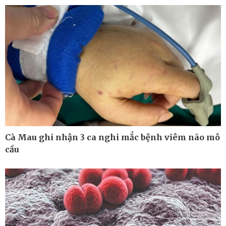
Kinh tế
Thị trường
Cà Mau ghi nhận 3 ca nghi mắc bệnh viêm não mô
Bất động sản
Giá vàng
cầu
Khởi nghiệp
Tiêu dùng
Tỷ giá
Chứng khoán
Giá cà phê