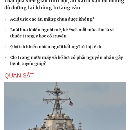
Loại quả siêu giàu tinh bột, ăn xanh vẫn bổ dưỡng
đủ đường lại không lo tăng cân
Acid uric cao ăn măng chua được không?
Loài hoa khiến người mê, kẻ “sợ” mỗi mùa thu là vị
thuốc trong y học cổ truyền
9 lợi ích khiến nhiều người bất ngờ từ thịt ếch
Clo trong nước máy và hồ bơi có phải nguyên nhân gây
bệnh tuyến giáp?
QUAN SÁT