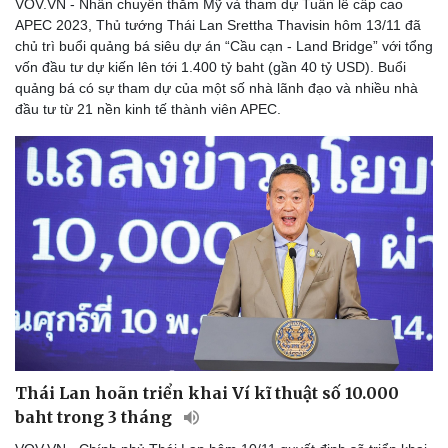
VOV.VN - Nhân chuyến thăm Mỹ và tham dự Tuần lễ cấp cao
Lịch thi đấu bóng đá
Xe máy
APEC 2023, Thủ tướng Thái Lan Srettha Thavisin hôm 13/11 đã
Thế giới thể thao
Tư vấn
chủ trì buổi quảng bá siêu dự án “Cầu cạn - Land Bridge” với tổng
eSports
vốn đầu tư dự kiến lên tới 1.400 tỷ baht (gần 40 tỷ USD). Buổi
Hậu trường
quảng bá có sự tham dự của một số nhà lãnh đạo và nhiều nhà
đầu tư từ 21 nền kinh tế thành viên APEC.
Thái Lan hoãn triển khai Ví kĩ thuật số 10.000
baht trong 3 tháng