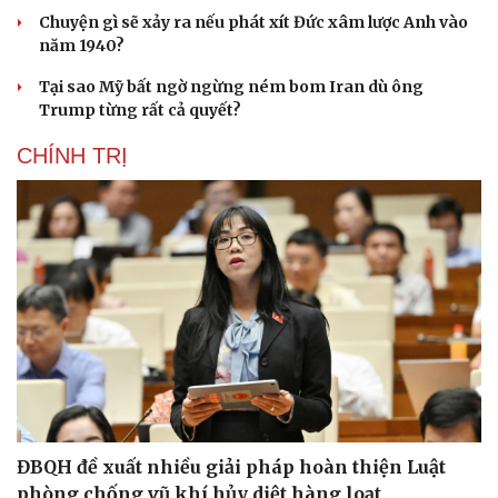
Chuyện gì sẽ xảy ra nếu phát xít Đức xâm lược Anh vào
năm 1940?
Tại sao Mỹ bất ngờ ngừng ném bom Iran dù ông
Trump từng rất cả quyết?
CHÍNH TRỊ
ĐBQH đề xuất nhiều giải pháp hoàn thiện Luật
phòng chống vũ khí hủy diệt hàng loạt