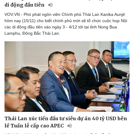
di động đầu tiên
VOV.VN - Phó phát ngôn viên Chính phủ Thái Lan Kanika Aunjit
hôm nay (15/11) cho biết chính phủ mới sẽ tổ chức cuộc họp Nội
các di động đầu tiên vào ngày 3 - 4/12 tới tại tỉnh Nong Bua
Lamphu, Đông Bắc Thái Lan.
Thái Lan xúc tiến đầu tư siêu dự án 40 tỷ USD bên
Thể thao
Ô tô - Xe máy
lề Tuần lễ cấp cao APEC
Bóng đá
Ô tô