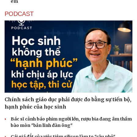
em
PODCAST
Sức khỏe
Đời sống
Dinh dưỡng - món ngon
Nhà đẹp
Cây thuốc
Blog
Sản phụ khoa
Tình yêu - Gia đình
Nhi khoa
Nam khoa
Làm đẹp - giảm cân
Phòng mạch online
Ăn sạch sống khỏe
Chính sách giáo dục phải được đo bằng sự tiến bộ,
hạnh phúc của học sinh
Bác sĩ cảnh báo phim người lớn, rượu bia đang âm thầm
bào mòn "bản lĩnh đàn ông"
Cái giá đắt của việc tiêm silicon làm to "cậu nhỏ"