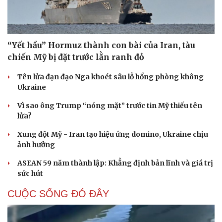
“Yết hầu” Hormuz thành con bài của Iran, tàu
chiến Mỹ bị đặt trước lằn ranh đỏ
Tên lửa đạn đạo Nga khoét sâu lỗ hổng phòng không
Ukraine
Vì sao ông Trump “nóng mặt” trước tin Mỹ thiếu tên
lửa?
Xung đột Mỹ - Iran tạo hiệu ứng domino, Ukraine chịu
ảnh hưởng
ASEAN 59 năm thành lập: Khẳng định bản lĩnh và giá trị
sức hút
CUỘC SỐNG ĐÓ ĐÂY