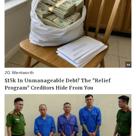
Pháp luật
Quân sự - Quốc phòng
Vụ án
Vũ khí
Tin nóng
Việt Nam