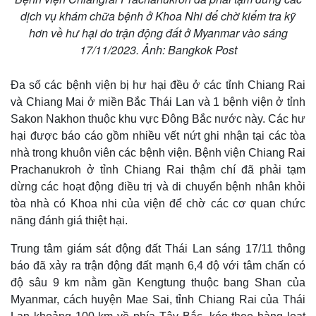
dịch vụ khám chữa bệnh ở Khoa Nhi để chờ kiểm tra kỹ
hơn về hư hại do trận động đất ở Myanmar vào sáng
17/11/2023. Ảnh: Bangkok Post
Đa số các bệnh viện bị hư hại đều ở các tỉnh Chiang Rai
và Chiang Mai ở miền Bắc Thái Lan và 1 bệnh viện ở tỉnh
Sakon Nakhon thuộc khu vực Đông Bắc nước này. Các hư
hại được báo cáo gồm nhiều vết nứt ghi nhận tại các tòa
nhà trong khuôn viên các bệnh viện. Bệnh viện Chiang Rai
Prachanukroh ở tỉnh Chiang Rai thậm chí đã phải tạm
dừng các hoạt động điều trị và di chuyển bệnh nhân khỏi
tòa nhà có Khoa nhi của viện để chờ các cơ quan chức
năng đánh giá thiệt hại.
Trung tâm giám sát động đất Thái Lan sáng 17/11 thông
báo đã xảy ra trận động đất mạnh 6,4 độ với tâm chấn có
độ sâu 9 km nằm gần Kengtung thuộc bang Shan của
Myanmar, cách huyện Mae Sai, tỉnh Chiang Rai của Thái