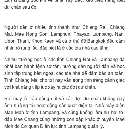
Lan khoảng 100 km về phía Tây Bắc, kéo theo hàng loạt
dư chấn sau đó.
Người dân ở nhiều tỉnh thành như Chiang Rai, Chiang
Mai, Mae Hong Son, Lamphun, Phayao, Lampang, Nan,
Udon Thani, Khon Kaen và cả ở thủ đô Bangkok đều cảm
nhận rõ rung lắc, đặc biệt là ở các tòa nhà cao tầng.
Nhiều trường học ở các tỉnh Chiang Rai và Lampang đã
phải ban hành lệnh sơ tán, hướng dẫn người dân và học
sinh tập trung bên ngoài các tòa nhà để đảm bảo an toàn.
Thế giới
Multimedia
Tỉnh Chiang Mai cho tới nay vẫn trong tình trạng cảnh giác
với khả năng tiếp tục xảy ra các đợt dư chấn.
Quan sát
Video
Cuộc sống đó đây
Ảnh
Rất may là trận động đất và các đợt dư chấn không gây
Hồ sơ
E-Magazine
ảnh hưởng tới hoạt động sản xuất điện tại Nhà máy điện
Infographic
Mae Moh ở tỉnh Lampang, và cũng không làm hư hại tới
đập Mae Chang cùng những con đập khác ở huyện Mae
Moh do Cơ quan Điện lực tỉnh Lampang quản lý.