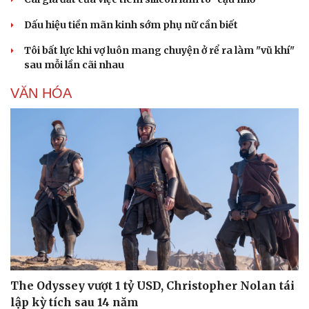
Dấu hiệu tiền mãn kinh sớm phụ nữ cần biết
Tôi bất lực khi vợ luôn mang chuyện ở rể ra làm "vũ khí"
sau mỗi lần cãi nhau
VĂN HÓA
The Odyssey vượt 1 tỷ USD, Christopher Nolan tái
lập kỳ tích sau 14 năm