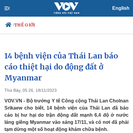
English
THẾ GIỚI
/
14 bệnh viện của Thái Lan báo
Chính trị
Xã hội
Đảng
Tin 24h
cáo thiệt hại do động đất ở
Tổ chức nhân sự
Dự báo thời tiết
Myanmar
Quốc hội
Giáo dục
Nhận diện sự thật
Dấu ấn VOV
Việc làm
Thứ Bảy, 05:26, 18/11/2023
Biển đảo
VOV.VN - Bộ trưởng Y tế Công cộng Thái Lan Cholnan
Srikaew cho biết, 14 bệnh viện của Thái Lan đã báo
cáo bị hư hại do trận động đất mạnh 6,4 độ ở nước
láng giềng Myanmar vào sáng 17/11, và có nơi đã phải
tạm dừng một số hoạt động khám chữa bệnh.