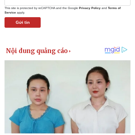
This site is protected by reCAPTCHA and the Google
Privacy Policy
and
Terms of
Service
apply.
Gửi tin
Kinh tế
Thị trường
Bất động sản
Giá vàng
Khởi nghiệp
Tiêu dùng
Tỷ giá
Chứng khoán
Giá cà phê