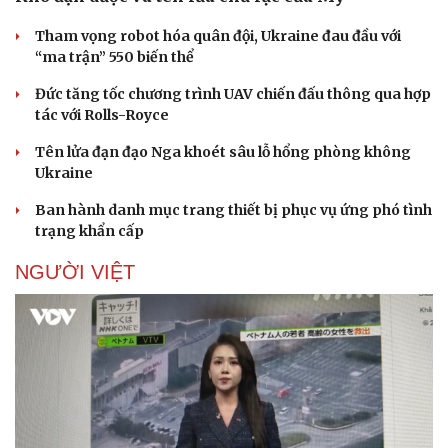
Doanh nghiệp
Công nghệ
Tham vọng robot hóa quân đội, Ukraine đau đầu với
“ma trận” 550 biến thể
Thông tin doanh nghiệp
Sành điệu
Doanh nghiệp 24h
Tin Công nghệ
Đức tăng tốc chương trình UAV chiến đấu thông qua hợp
Doanh nhân
Trải nghiệm
tác với Rolls-Royce
Vì cộng đồng
Chuyển đổi số
Tên lửa đạn đạo Nga khoét sâu lỗ hổng phòng không
Ukraine
Ban hành danh mục trang thiết bị phục vụ ứng phó tình
trạng khẩn cấp
NGƯỜI VIỆT