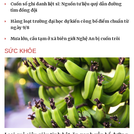
Cuốn sổ ghi danh liệt sĩ: Nguồn tư liệu quý dẫn đường
tìm đồng đội
Hàng loạt trường đại học dự kiến công bố điểm chuẩn từ
ngày 9/8
Mưa lớn, cầu tạm ở xã biên giới Nghệ An bị cuốn trôi
SỨC KHỎE
Du lịch
Podcast
Tư vấn
Câu chuyện thời sự
Săn Tour
Đọc truyện đêm khuya
check-in
Cửa sổ tình yêu
Kể chuyện cho bé
Hạt giống tâm hồn