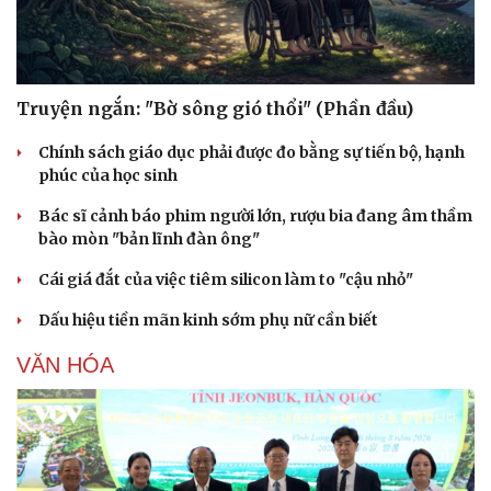
Truyện ngắn: "Bờ sông gió thổi" (Phần đầu)
Chính sách giáo dục phải được đo bằng sự tiến bộ, hạnh
phúc của học sinh
Bác sĩ cảnh báo phim người lớn, rượu bia đang âm thầm
bào mòn "bản lĩnh đàn ông"
Cái giá đắt của việc tiêm silicon làm to "cậu nhỏ"
Dấu hiệu tiền mãn kinh sớm phụ nữ cần biết
VĂN HÓA