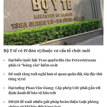
Bộ Y tế có 19 đơn vị thuộc cơ cấu tổ chức mới
Đại biểu Quốc hội: Trao quyền lớn cho Petrovietnam
phải có “hàng rào” kiểm soát
Đề xuất tăng tuổi nghỉ hưu sĩ quan quân đội, tùy đặc thù
từng vị trí
Đại tướng Phan Văn Giang: Cấp phép UAV phải gắn với
định danh để bảo vệ bầu trời
ĐBQH đề xuất nhiều giải pháp hoàn thiện Luật phòng
chống vũ khí hủy diệt hàng loạt