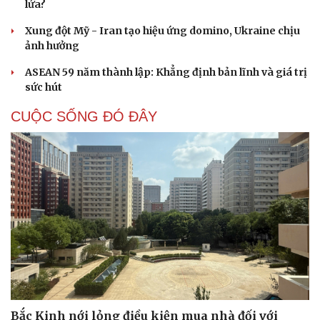
lửa?
Hạt giống tâm hồn
Xung đột Mỹ - Iran tạo hiệu ứng domino, Ukraine chịu
ảnh hưởng
ASEAN 59 năm thành lập: Khẳng định bản lĩnh và giá trị
sức hút
CUỘC SỐNG ĐÓ ĐÂY
Bắc Kinh nới lỏng điều kiện mua nhà đối với