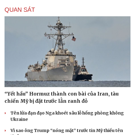
QUAN SÁT
“Yết hầu” Hormuz thành con bài của Iran, tàu
chiến Mỹ bị đặt trước lằn ranh đỏ
Du lịch
Podcast
Tên lửa đạn đạo Nga khoét sâu lỗ hổng phòng không
Tư vấn
Câu chuyện thời sự
Ukraine
Săn Tour
Đọc truyện đêm khuya
check-in
Cửa sổ tình yêu
Vì sao ông Trump “nóng mặt” trước tin Mỹ thiếu tên
Kể chuyện cho bé