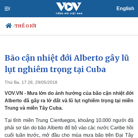
English
THẾ GIỚI
/
Bão cận nhiệt đới Alberto gây lũ
Chính trị
Xã hội
Đảng
Tin 24h
lụt nghiêm trọng tại Cuba
Tổ chức nhân sự
Dự báo thời tiết
Quốc hội
Giáo dục
Thứ Ba, 17:28, 29/05/2018
Nhận diện sự thật
Dấu ấn VOV
Việc làm
VOV.VN - Mưa lớn do ảnh hưởng của bão cận nhiệt đới
Biển đảo
Alberto đã gây ra lở đất và lũ lụt nghiêm trọng tại miền
Trung và miền Tây Cuba.
Tại tỉnh miền Trung Cienfuegos, khoảng 10.000 người đã
phải sơ tán do bão Alberto đổ bộ vào các nước Caribe hồi
cuối tuần trước, mở đầu cho mùa mưa bão trên Đại Tây