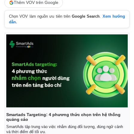
Thêm VOV trên Google
Chọn VOV làm nguồn ưu tiên trên
Google Search
.
Xem hướng
dẫn.
Thế giới
Multimedia
Quan sát
Video
Cuộc sống đó đây
Ảnh
Hồ sơ
E-Magazine
Infographic
Smartads Targeting: 4 phương thức chọn trên hệ thống
quảng cáo
SmartAds tập trung vào việc nhắm đúng đối tượng, đúng ngữ cảnh
và thời điểm để tối ưu.