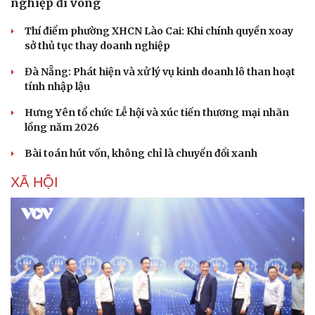
nghiệp đi vòng
Thí điểm phường XHCN Lào Cai: Khi chính quyền xoay
sở thủ tục thay doanh nghiệp
Đà Nẵng: Phát hiện và xử lý vụ kinh doanh lô than hoạt
tính nhập lậu
Hưng Yên tổ chức Lễ hội và xúc tiến thương mại nhãn
lồng năm 2026
Bài toán hút vốn, không chỉ là chuyển đổi xanh
XÃ HỘI
Văn hóa
Giải trí
Sân khấu - Điện ảnh
Nghệ sĩ
Văn học
Thời trang
Âm nhạc
Sao Việt
Di sản