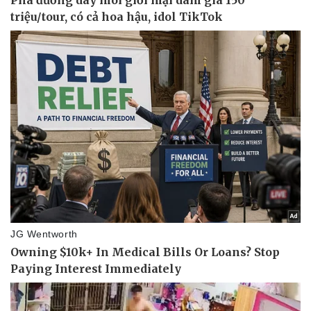
Kinh tế
Thị trường
Bất động sản
Giá vàng
Khởi nghiệp
Tiêu dùng
Tỷ giá
Chứng khoán