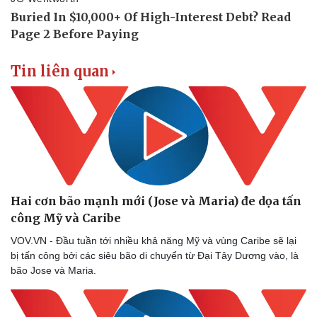
Vụ án
Vũ khí
Tin nóng
Việt Nam
Tư vấn luật
Phân tích
Tin liên quan
Hai cơn bão mạnh mới (Jose và Maria) đe dọa tấn
công Mỹ và Caribe
VOV.VN - Đầu tuần tới nhiều khả năng Mỹ và vùng Caribe sẽ lại
bị tấn công bởi các siêu bão di chuyển từ Đại Tây Dương vào, là
bão Jose và Maria.