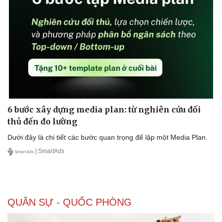
Thể thao
Ô tô - Xe máy
Bóng đá
Ô tô
Lịch thi đấu bóng đá
Xe máy
Thế giới thể thao
Tư vấn
eSports
Hậu trường
6 bước xây dựng media plan: từ nghiên cứu đối
thủ đến đo lường
Dưới đây là chi tiết các bước quan trọng để lập một Media Plan.
| SmartAds
QUÂN SỰ - QUỐC PHÒNG