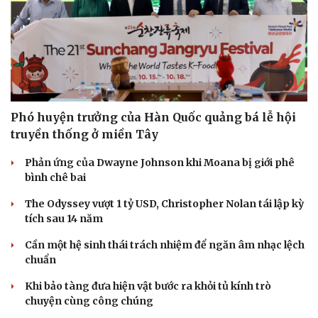
Sức khỏe
Đời sống
Phó huyện trưởng của Hàn Quốc quảng bá lễ hội
Dinh dưỡng - món ngon
Nhà đẹp
truyền thống ở miền Tây
Cây thuốc
Blog
Sản phụ khoa
Tình yêu - Gia đình
Phản ứng của Dwayne Johnson khi Moana bị giới phê
Nhi khoa
bình chê bai
Nam khoa
Làm đẹp - giảm cân
The Odyssey vượt 1 tỷ USD, Christopher Nolan tái lập kỳ
Phòng mạch online
tích sau 14 năm
Ăn sạch sống khỏe
Cần một hệ sinh thái trách nhiệm để ngăn âm nhạc lệch
chuẩn
Khi bảo tàng đưa hiện vật bước ra khỏi tủ kính trò
chuyện cùng công chúng