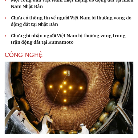
Một công dân Việt Nam thiệt mạng do động đất tại miền
Nam Nhật Bản
Chưa có thông tin về người Việt Nam bị thương vong do
động đất tại Nhật Bản
Doanh nghiệp
Công nghệ
Chưa ghi nhận người Việt Nam bị thương vong trong
Thông tin doanh nghiệp
Sành điệu
trận động đất tại Kumamoto
Doanh nghiệp 24h
Tin Công nghệ
Doanh nhân
Trải nghiệm
CÔNG NGHỆ
Vì cộng đồng
Chuyển đổi số