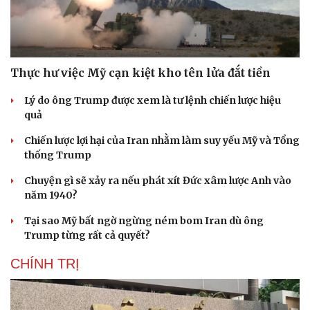
Thực hư việc Mỹ cạn kiệt kho tên lửa đắt tiền
Lý do ông Trump được xem là tư lệnh chiến lược hiệu
quả
Chiến lược lợi hại của Iran nhằm làm suy yếu Mỹ và Tổng
thống Trump
Chuyện gì sẽ xảy ra nếu phát xít Đức xâm lược Anh vào
năm 1940?
Tại sao Mỹ bất ngờ ngừng ném bom Iran dù ông
Trump từng rất cả quyết?
CHÍNH TRỊ
Cải chính