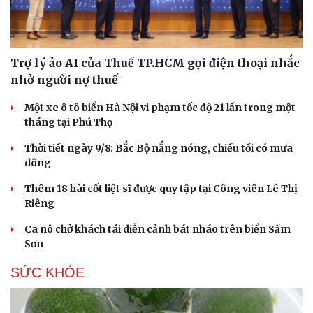
Trợ lý ảo AI của Thuế TP.HCM gọi điện thoại nhắc
nhở người nợ thuế
Một xe ô tô biển Hà Nội vi phạm tốc độ 21 lần trong một
tháng tại Phú Thọ
Thời tiết ngày 9/8: Bắc Bộ nắng nóng, chiều tối có mưa
dông
Thêm 18 hài cốt liệt sĩ được quy tập tại Công viên Lê Thị
Riêng
Ca nô chở khách tái diễn cảnh bát nháo trên biển Sầm
Sơn
SỨC KHỎE