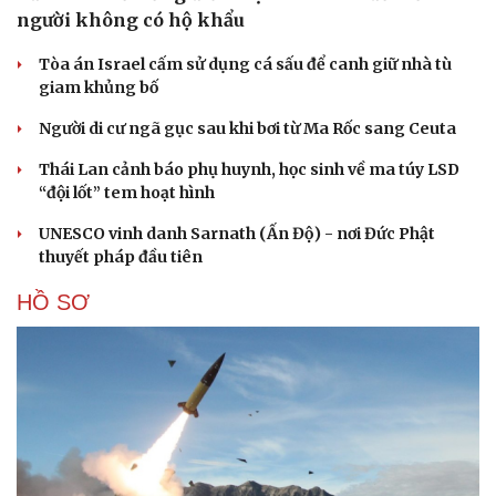
người không có hộ khẩu
Tòa án Israel cấm sử dụng cá sấu để canh giữ nhà tù
giam khủng bố
Người di cư ngã gục sau khi bơi từ Ma Rốc sang Ceuta
Thái Lan cảnh báo phụ huynh, học sinh về ma túy LSD
“đội lốt” tem hoạt hình
UNESCO vinh danh Sarnath (Ấn Độ) - nơi Đức Phật
thuyết pháp đầu tiên
HỒ SƠ