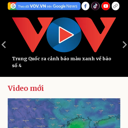
g
Trung Quốc ra cảnh báo màu xanh về bão
​
Thế giới
Multimedia
số 4
m
Quan sát
Video
Cuộc sống đó đây
Ảnh
Hồ sơ
E-Magazine
Video mới
Infographic