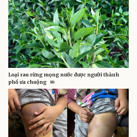
Doanh nghiệp
Công nghệ
Thông tin doanh nghiệp
Sành điệu
Doanh nghiệp 24h
Tin Công nghệ
Doanh nhân
Trải nghiệm
Vì cộng đồng
Chuyển đổi số
Loại rau rừng mọng nước được người thành
phố ưa chuộng
Sức khỏe
Đời sống
Dinh dưỡng - món ngon
Nhà đẹp
Cây thuốc
Blog