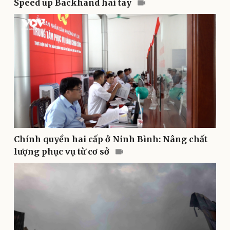
Speed up Backhand hai tay
Pháp luật
Quân sự - Quốc phòng
Vụ án
Vũ khí
Tin nóng
Việt Nam
Tư vấn luật
Phân tích
Chính quyền hai cấp ở Ninh Bình: Nâng chất
lượng phục vụ từ cơ sở