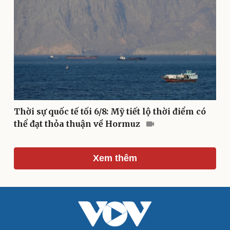
Văn học
Thời trang
Âm nhạc
Sao Việt
Di sản
Thời sự quốc tế tối 6/8: Mỹ tiết lộ thời điểm có
thể đạt thỏa thuận về Hormuz
Xem thêm
Du lịch
Podcast
Tư vấn
Câu chuyện thời sự
Săn Tour
Đọc truyện đêm khuya
check-in
Cửa sổ tình yêu
Kể chuyện cho bé