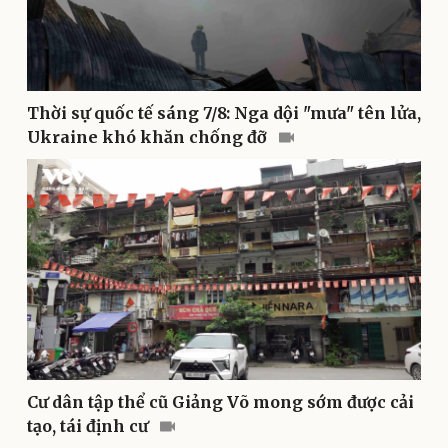
Thể thao
Ô tô - Xe máy
Bóng đá
Ô tô
Lịch thi đấu bóng đá
Xe máy
Thế giới thể thao
Tư vấn
Thời sự quốc tế sáng 7/8: Nga dội "mưa" tên lửa,
eSports
Ukraine khó khăn chống đỡ
Hậu trường
Cư dân tập thể cũ Giảng Võ mong sớm được cải
tạo, tái định cư