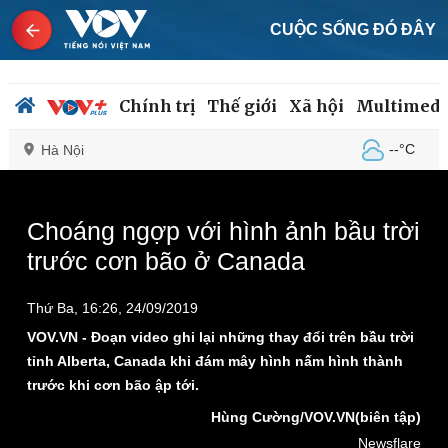
CUỘC SỐNG ĐÓ ĐÂY
Chính trị
Thế giới
Xã hội
Multimedi
--°C
Hà Nội
This
is
a
The media could not be loaded, either because the
modal
Choáng ngợp với hình ảnh bầu trời
window.
server or network failed or because the format is not
Chính trị
Xã hội
trước cơn bão ở Canada
supported.
Đảng
Tin 24h
Tổ chức nhân sự
Dự báo thời tiết
Thứ Ba, 16:26, 24/09/2019
Quốc hội
Giáo dục
Nhận diện sự thật
Dấu ấn VOV
VOV.VN - Đoạn video ghi lại những thay đổi trên bầu trời
Việc làm
tỉnh Alberta, Canada khi đám mây hình nấm hình thành
Biển đảo
trước khi cơn bão ập tới.
Hùng Cường/VOV.VN(biên tập)
Newsflare