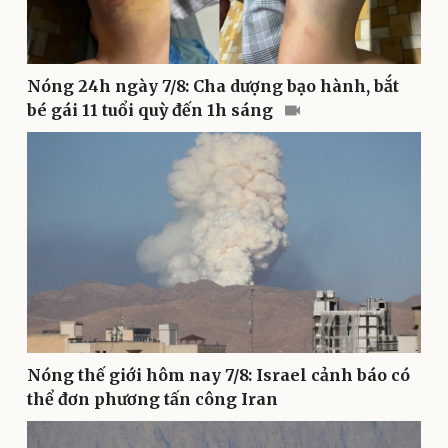
Sản phụ khoa
Tình yêu - Gia đình
Nhi khoa
Nam khoa
Làm đẹp - giảm cân
Nóng 24h ngày 7/8: Cha dượng bạo hành, bắt
Phòng mạch online
bé gái 11 tuổi quỳ đến 1h sáng
Ăn sạch sống khỏe
Nóng thế giới hôm nay 7/8: Israel cảnh báo có
thể đơn phương tấn công Iran
Văn hóa
Giải trí
Sân khấu - Điện ảnh
Nghệ sĩ