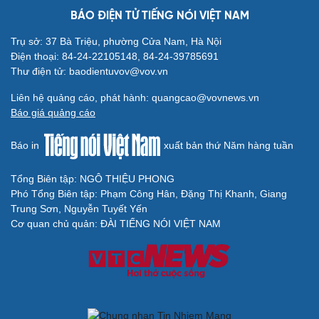
Hạt giống tâm hồn
BÁO ĐIỆN TỬ TIẾNG NÓI VIỆT NAM
Trụ sở: 37 Bà Triệu, phường Cửa Nam, Hà Nội
Điện thoại: 84-24-22105148, 84-24-39785691
Thư điện tử: baodientuvov@vov.vn
Liên hệ quảng cáo, phát hành: quangcao@vovnews.vn
Báo giá quảng cáo
Báo in
xuất bản thứ Năm hàng tuần
Tổng Biên tập: NGÔ THIỆU PHONG
Phó Tổng Biên tập: Phạm Công Hân, Đặng Thị Khanh, Giang
Trung Sơn, Nguyễn Tuyết Yến
Cải chính
Cơ quan chủ quản: ĐÀI TIẾNG NÓI VIỆT NAM