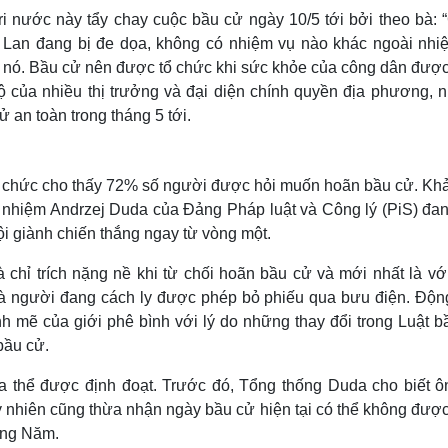
i nước này tẩy chay cuộc bầu cử ngày 10/5 tới bởi theo bà: 
 Lan đang bị đe dọa, không có nhiệm vụ nào khác ngoài nhi
nó. Bầu cử nên được tổ chức khi sức khỏe của công dân đượ
ộ của nhiều thị trưởng và đại diện chính quyền địa phương, 
 an toàn trong tháng 5 tới.
tổ chức cho thấy 72% số người được hỏi muốn hoãn bầu cử. Khả
 nhiệm Andrzej Duda của Đảng Pháp luật và Công lý (PiS) đan
i giành chiến thắng ngay từ vòng một.
chỉ trích nặng nề khi từ chối hoãn bầu cử và mới nhất là với
và người đang cách ly được phép bỏ phiếu qua bưu điện. Động
nh mẽ của giới phê bình với lý do những thay đổi trong Luật b
bầu cử.
a thể được định đoạt. Trước đó, Tổng thống Duda cho biết ô
uy nhiên cũng thừa nhận ngày bầu cử hiện tại có thể không đượ
áng Năm.