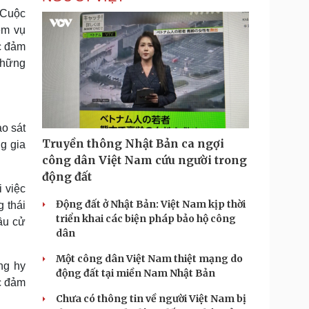
“Cuộc
ệm vụ
c đảm
những
o sát
Truyền thông Nhật Bản ca ngợi
g gia
công dân Việt Nam cứu người trong
động đất
 việc
Động đất ở Nhật Bản: Việt Nam kịp thời
 thái
triển khai các biện pháp bảo hộ công
ầu cử
dân
Một công dân Việt Nam thiệt mạng do
ng hy
động đất tại miền Nam Nhật Bản
c đảm
Chưa có thông tin về người Việt Nam bị