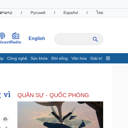
ສາລາວ
/
Русский
/
Español
/
ไทย
English
dcast
Radio
ệp
Công nghệ
Sức khỏe
Đời sống
Văn hóa
Giải trí
inh tế
Thị trường
ất động sản
Giá vàng
hởi nghiệp
Tiêu dùng
Tỷ giá
 vì
QUÂN SỰ - QUỐC PHÒNG
Chứng khoán
Giá cà phê
oanh nghiệp
Công nghệ
hông tin doanh nghiệp
Sành điệu