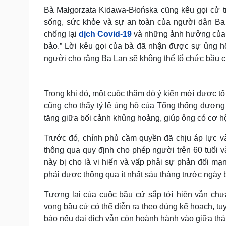
Bà Małgorzata Kidawa-Błońska cũng kêu gọi cử tr
sống, sức khỏe và sự an toàn của người dân Ba
chống lại
dịch Covid-19
và những ảnh hưởng của 
bảo.” Lời kêu gọi của bà đã nhận được sự ủng h
người cho rằng Ba Lan sẽ không thể tổ chức bầu cử
Trong khi đó, một cuộc thăm dò ý kiến mới được 
cũng cho thấy tỷ lệ ủng hộ của Tổng thống đương
tăng giữa bối cảnh khủng hoảng, giúp ông có cơ hộ
Trước đó, chính phủ cầm quyền đã chịu áp lực và 
thông qua quy định cho phép người trên 60 tuổi 
này bị cho là vi hiến và vấp phải sự phản đối mạ
phải được thông qua ít nhất sáu tháng trước ngày 
Tương lai của cuộc bầu cử sắp tới hiện vẫn chư
vọng bầu cử có thể diễn ra theo đúng kế hoạch, t
bảo nếu đại dịch vẫn còn hoành hành vào giữa th