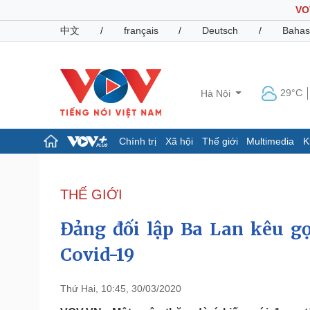
VO
中文
/
français
/
Deutsch
/
Bahas
29°C
Hà Nội
Chính trị
Xã hội
Thế giới
Multimedia
K
Chính trị
Xã hội
Đảng
Tin 24h
THẾ GIỚI
Tổ chức nhân sự
Dự báo thời tiết
Quốc hội
Giáo dục
Đảng đối lập Ba Lan kêu gọ
Nhận diện sự thật
Dấu ấn VOV
Việc làm
Covid-19
Biển đảo
Pháp luật
Quân sự - Quốc phòng
Thứ Hai, 10:45, 30/03/2020
Vụ án
Vũ khí