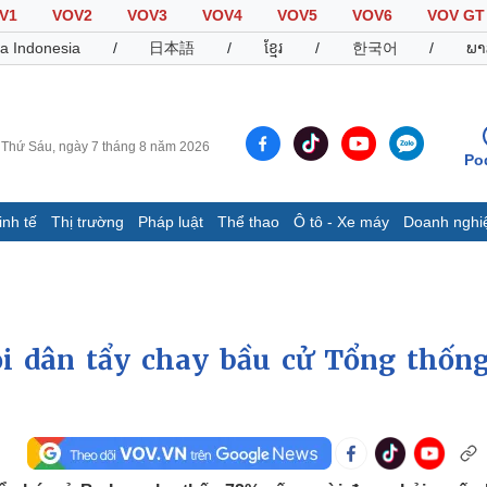
V1
VOV2
VOV3
VOV4
VOV5
VOV6
VOV GT
a Indonesia
/
日本語
/
ខ្មែរ
/
한국어
/
ພາ
Thứ Sáu, ngày 7 tháng 8 năm 2026
Po
inh tế
Thị trường
Pháp luật
Thể thao
Ô tô - Xe máy
Doanh nghi
Thế giới
Multimedia
K
Quan sát
Video
B
Cuộc sống đó đây
Ảnh
K
Hồ sơ
E-Magazine
i dân tẩy chay bầu cử Tổng thống
Infographic
Thể thao
Ô tô - Xe máy
D
Bóng đá
Ô tô
T