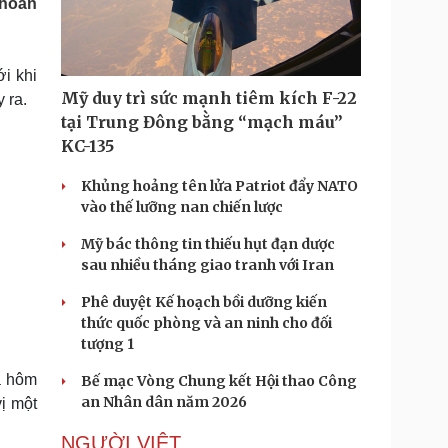
 hoãn
Doanh nghiệp 24h
Tin Công nghệ
Doanh nhân
Trải nghiệm
ì cộng đồng
Chuyển đổi số
ới khi
Mỹ duy trì sức mạnh tiêm kích F-22
 ra.
u lịch
Podcast
tại Trung Đông bằng “mạch máu”
Tư vấn
Câu chuyện thời sự
KC-135
Săn Tour
Đọc truyện đêm khuya
heck-in
Cửa sổ tình yêu
Khủng hoảng tên lửa Patriot đẩy NATO
Kể chuyện cho bé
vào thế lưỡng nan chiến lược
Hạt giống tâm hồn
Mỹ bác thông tin thiếu hụt đạn dược
sau nhiều tháng giao tranh với Iran
Phê duyệt Kế hoạch bồi dưỡng kiến
thức quốc phòng và an ninh cho đối
tượng 1
a hôm
Bế mạc Vòng Chung kết Hội thao Công
an Nhân dân năm 2026
vị một
NGƯỜI VIỆT