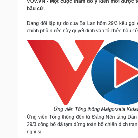
VOV.VN - Một cuộc thăm dò ý kiến mới được 
Tin nóng
Việt Nam
bầu cử.
Tư vấn luật
Phân tích
Đảng đối lập tự do của Ba Lan hôm 29/3 kêu gọi cử
chính phủ nước này quyết định vẫn tổ chức bầu cử
Sức khỏe
Đời sống
Dinh dưỡng - món ngon
Nhà đẹp
Cây thuốc
Blog
Sản phụ khoa
Tình yêu - Gia đình
Nhi khoa
Nam khoa
Làm đẹp - giảm cân
Phòng mạch online
Ăn sạch sống khỏe
Cải chính
Ứng viên Tổng thống Małgorzata Kida
Ứng viên Tổng thống đến từ Đảng Nền tảng Dân 
29/3 công bố đã tạm dừng toàn bộ chiến dịch tranh
nghị sĩ.