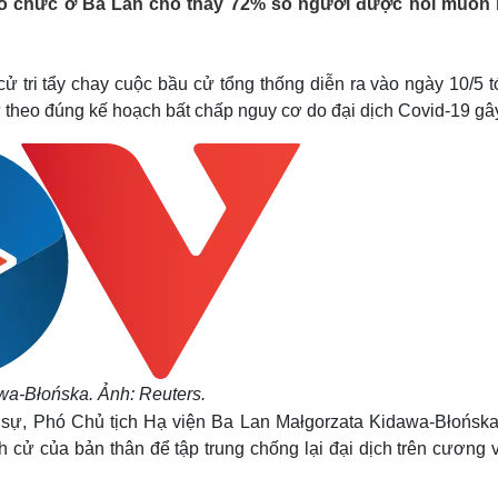
tổ chức ở Ba Lan cho thấy 72% số người được hỏi muốn
Lịch thi đấu bóng đá
Xe máy
Thế giới thể thao
Tư vấn
eSports
V
Hậu trường
 tri tẩy chay cuộc bầu cử tổng thống diễn ra vào ngày 10/5 t
 theo đúng kế hoạch bất chấp nguy cơ do đại dịch Covid-19 gây
Văn hóa
Giải trí
D
Sân khấu - Điện ảnh
Nghệ sĩ
Văn học
Thời trang
Âm nhạc
Sao Việt
c
Di sản
wa-Błońska. Ảnh: Reuters.
sự, Phó Chủ tịch Hạ viện Ba Lan Małgorzata Kidawa-Błońsk
 cử của bản thân để tập trung chống lại đại dịch trên cương 