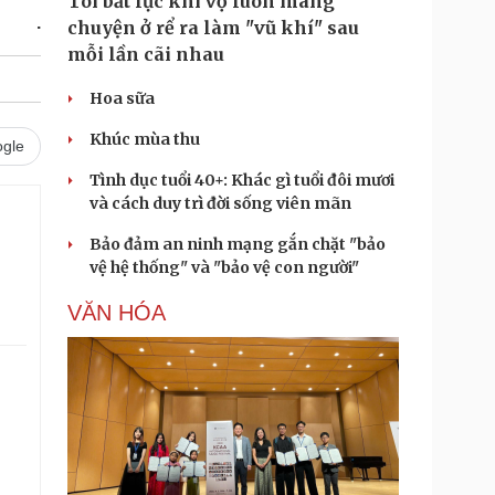
Tôi bất lực khi vợ luôn mang
.
chuyện ở rể ra làm "vũ khí" sau
mỗi lần cãi nhau
Hoa sữa
Khúc mùa thu
gle
Tình dục tuổi 40+: Khác gì tuổi đôi mươi
và cách duy trì đời sống viên mãn
Bảo đảm an ninh mạng gắn chặt "bảo
vệ hệ thống" và "bảo vệ con người"
VĂN HÓA