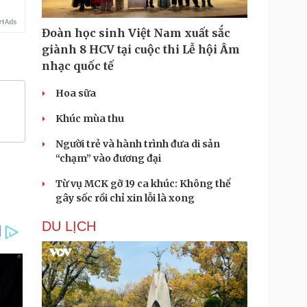
Đoàn học sinh Việt Nam xuất sắc
giành 8 HCV tại cuộc thi Lễ hội Âm
nhạc quốc tế
Hoa sữa
Khúc mùa thu
Người trẻ và hành trình đưa di sản
“chạm” vào đương đại
Từ vụ MCK gỡ 19 ca khúc: Không thể
gây sốc rồi chỉ xin lỗi là xong
DU LỊCH