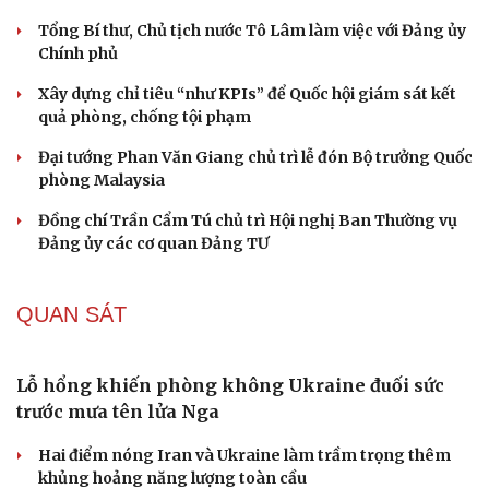
Lý do ông Trump được xem là tư lệnh chiến lược
hiệu quả
Chiến lược lợi hại của Iran nhằm làm suy yếu Mỹ và Tổng
thống Trump
Chuyện gì sẽ xảy ra nếu phát xít Đức xâm lược Anh vào
năm 1940?
Tại sao Mỹ bất ngờ ngừng ném bom Iran dù ông
Trump từng rất cả quyết?