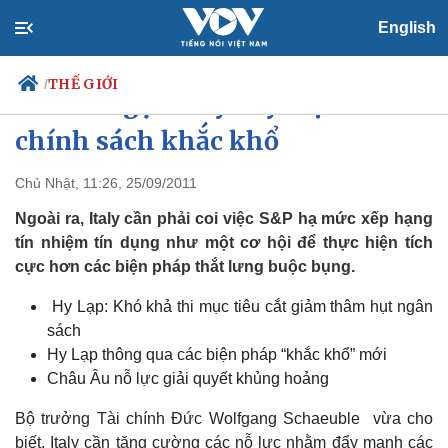
English
THẾ GIỚI
/
Đức kêu gọi Italy đẩy mạnh các
chính sách khắc khổ
Chủ Nhật, 11:26, 25/09/2011
Chính trị
Xã hội
Đảng
Tin 24h
Ngoài ra, Italy cần phải coi việc S&P hạ mức xếp hạng
Tổ chức nhân sự
Dự báo thời tiết
tín nhiệm tín dụng như một cơ hội để thực hiện tích
Quốc hội
Giáo dục
cực hơn các biện pháp thắt lưng buộc bụng.
Nhận diện sự thật
Dấu ấn VOV
Việc làm
Hy Lạp: Khó khả thi mục tiêu cắt giảm thâm hụt ngân
Biển đảo
sách
Hy Lạp thông qua các biện pháp “khắc khổ” mới
Châu Âu nỗ lực giải quyết khủng hoảng
Bộ trưởng Tài chính Đức Wolfgang Schaeuble vừa cho
biết, Italy cần tăng cường các nỗ lực nhằm đẩy mạnh các