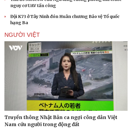
nguy cơ UAV tấn công
Đội K73 ở Tây Ninh đón Huân chương Bảo vệ Tổ quốc
hạng Ba
NGƯỜI VIỆT
Pháp luật
Quân sự - Quốc phòng
Vụ án
Vũ khí
Tin nóng
Việt Nam
Tư vấn luật
Phân tích
Truyền thông Nhật Bản ca ngợi công dân Việt
Nam cứu người trong động đất