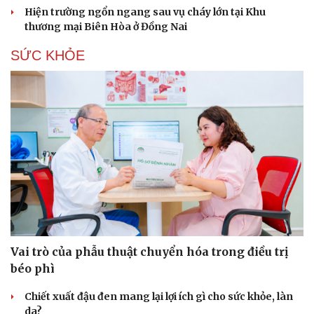
Hiện trường ngổn ngang sau vụ cháy lớn tại Khu
thương mại Biên Hòa ở Đồng Nai
SỨC KHỎE
Vai trò của phẫu thuật chuyển hóa trong điều trị
béo phì
Văn hóa
Giải trí
Chiết xuất đậu đen mang lại lợi ích gì cho sức khỏe, làn
Sân khấu - Điện ảnh
Nghệ sĩ
da?