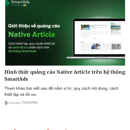
Kinh tế
Thị trường
Bất động sản
Giá vàng
Khởi nghiệp
Tiêu dùng
Tỷ giá
Chứng khoán
Giá cà phê
Hình thức quảng cáo Native Article trên hệ thống
SmartAds
Tham khảo bài viết sau để nắm vị trí, quy cách nội dung, cách
thiết lập và tối ưu.
| SmartAds