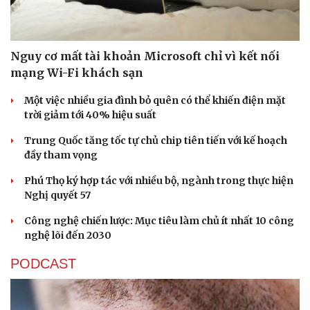
Nguy cơ mất tài khoản Microsoft chỉ vì kết nối
mạng Wi-Fi khách sạn
Một việc nhiều gia đình bỏ quên có thể khiến điện mặt
trời giảm tới 40% hiệu suất
Trung Quốc tăng tốc tự chủ chip tiên tiến với kế hoạch
đầy tham vọng
Phú Thọ ký hợp tác với nhiều bộ, ngành trong thực hiện
Nghị quyết 57
Công nghệ chiến lược: Mục tiêu làm chủ ít nhất 10 công
Thể thao
Ô tô - Xe máy
nghệ lõi đến 2030
Bóng đá
Ô tô
PODCAST
Lịch thi đấu bóng đá
Xe máy
Thế giới thể thao
Tư vấn
eSports
Hậu trường