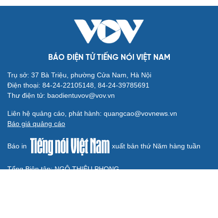
củng cố sức mạnh quân sự
Tàu ngầm Nga "mặc áo giáp” để đối phó UAV Ukraine
Hành lang xuyên Bắc Cực: Chiến lược của Nga trong
cuộc đua logistics toàn cầu
CUỘC SỐNG ĐÓ ĐÂY
Tòa án Israel cấm sử dụng cá sấu để canh giữ nhà