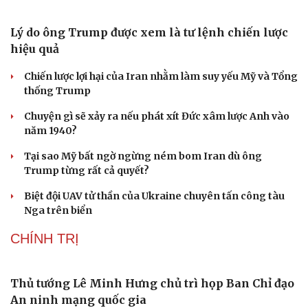
Du lịch
Podcast
Tư vấn
Câu chuyện thời sự
Săn Tour
Đọc truyện đêm khuya
Tòa án Israel cấm sử dụng cá sấu để canh giữ nhà
check-in
Cửa sổ tình yêu
tù giam khủng bố
Kể chuyện cho bé
Hạt giống tâm hồn
Người di cư ngã gục sau khi bơi từ Ma Rốc sang Ceuta
Thái Lan cảnh báo phụ huynh, học sinh về ma túy LSD
“đội lốt” tem hoạt hình
UNESCO vinh danh Sarnath (Ấn Độ) - nơi Đức Phật
thuyết pháp đầu tiên
Trung Quốc đạt đột phá trong phát triển lúa lai vô tính
HỒ SƠ