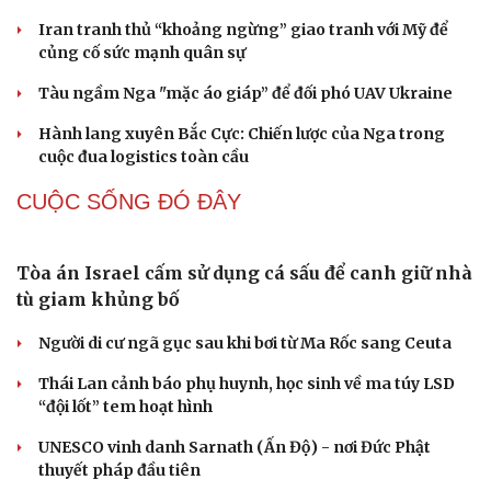
Biệt đội UAV tử thần của Ukraine chuyên tấn công tàu
Nga trên biển
CHÍNH TRỊ
Thủ tướng Lê Minh Hưng chủ trì họp Ban Chỉ đạo
An ninh mạng quốc gia
Tổng Bí thư, Chủ tịch nước Tô Lâm làm việc với Đảng ủy
Chính phủ
Cải chính
Xây dựng chỉ tiêu “như KPIs” để Quốc hội giám sát kết
quả phòng, chống tội phạm
Đại tướng Phan Văn Giang chủ trì lễ đón Bộ trưởng Quốc
phòng Malaysia
Đồng chí Trần Cẩm Tú chủ trì Hội nghị Ban Thường vụ
Đảng ủy các cơ quan Đảng TƯ