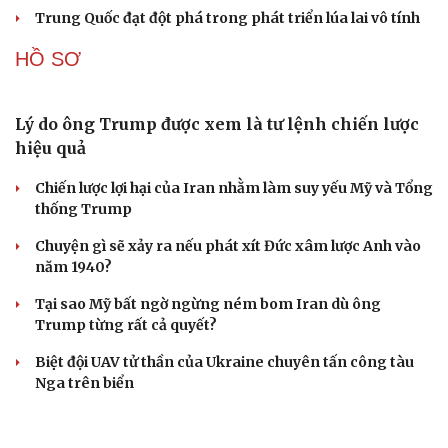
QUAN SÁT
Lỗ hổng khiến phòng không Ukraine đuối sức
trước mưa tên lửa Nga
Hai điểm nóng Iran và Ukraine làm trầm trọng thêm
khủng hoảng năng lượng toàn cầu
Iran tranh thủ “khoảng ngừng” giao tranh với Mỹ để