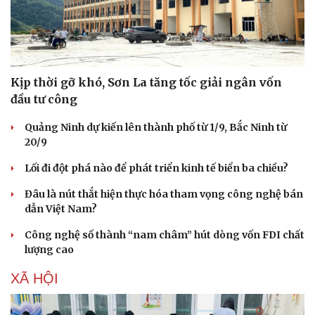
Kịp thời gỡ khó, Sơn La tăng tốc giải ngân vốn
đầu tư công
Quảng Ninh dự kiến lên thành phố từ 1/9, Bắc Ninh từ
Sức khỏe
Đời sống
20/9
Dinh dưỡng - món ngon
Nhà đẹp
Cây thuốc
Blog
Lối đi đột phá nào để phát triển kinh tế biển ba chiều?
Sản phụ khoa
Tình yêu - Gia đình
Nhi khoa
Đâu là nút thắt hiện thực hóa tham vọng công nghệ bán
Nam khoa
dẫn Việt Nam?
Làm đẹp - giảm cân
Công nghệ số thành “nam châm” hút dòng vốn FDI chất
Phòng mạch online
lượng cao
Ăn sạch sống khỏe
XÃ HỘI