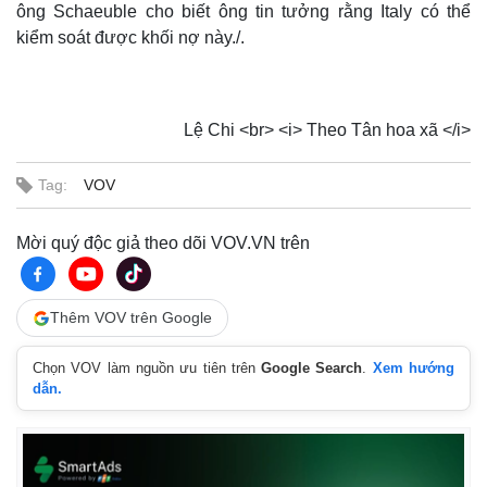
ông Schaeuble cho biết ông tin tưởng rằng Italy có thể
kiểm soát được khối nợ này./.
Lệ Chi <br> <i> Theo Tân hoa xã </i>
Tag:
VOV
Mời quý độc giả theo dõi VOV.VN trên
Thêm VOV trên Google
Chọn VOV làm nguồn ưu tiên trên
Google Search
.
Xem hướng
dẫn.
Thế giới
Multimedia
Quan sát
Video
Cuộc sống đó đây
Ảnh
Hồ sơ
E-Magazine