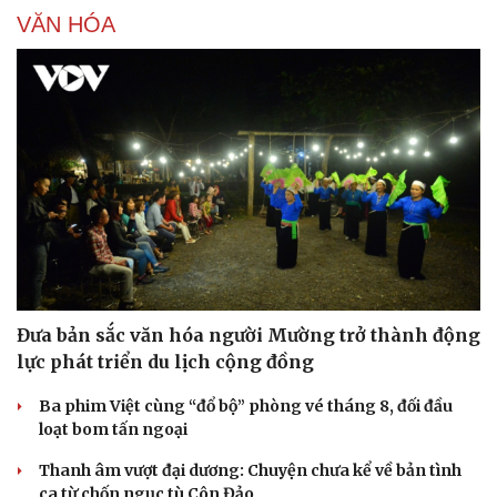
VĂN HÓA
Đưa bản sắc văn hóa người Mường trở thành động
lực phát triển du lịch cộng đồng
Ba phim Việt cùng “đổ bộ” phòng vé tháng 8, đối đầu
loạt bom tấn ngoại
Thanh âm vượt đại dương: Chuyện chưa kể về bản tình
ca từ chốn ngục tù Côn Đảo