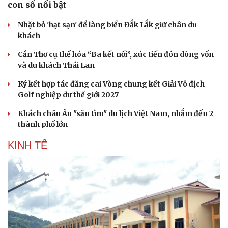
con số nổi bật
Nhặt bỏ 'hạt sạn' để làng biển Đắk Lắk giữ chân du
khách
Cần Thơ cụ thể hóa “Ba kết nối”, xúc tiến đón dòng vốn
và du khách Thái Lan
Ký kết hợp tác đăng cai Vòng chung kết Giải Vô địch
Golf nghiệp dư thế giới 2027
Khách châu Âu "săn tìm" du lịch Việt Nam, nhắm đến 2
thành phố lớn
KINH TẾ