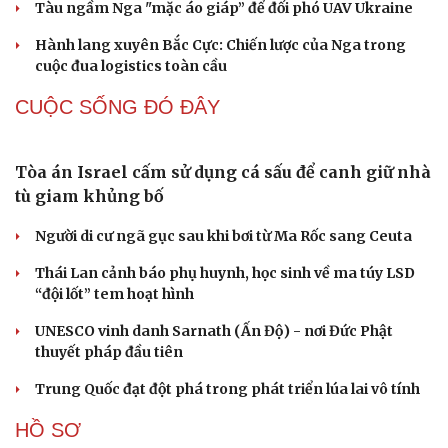
Lỗ hổng khiến phòng không Ukraine đuối sức
trước mưa tên lửa Nga
Hai điểm nóng Iran và Ukraine làm trầm trọng thêm
khủng hoảng năng lượng toàn cầu
Iran tranh thủ “khoảng ngừng” giao tranh với Mỹ để
củng cố sức mạnh quân sự
Tàu ngầm Nga "mặc áo giáp” để đối phó UAV Ukraine
Hành lang xuyên Bắc Cực: Chiến lược của Nga trong
cuộc đua logistics toàn cầu
CUỘC SỐNG ĐÓ ĐÂY