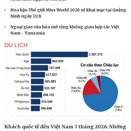
Hoa hậu Thế giới Miss World 2026 sẽ khai mạc tại Quảng
Doanh nghiệp
Công nghệ
Ninh ngày 11/8
Thông tin doanh nghiệp
Sành điệu
Ngoại giao văn hóa mở rộng không gian hợp tác Việt
Doanh nghiệp 24h
Tin Công nghệ
Nam - Tanzania
Doanh nhân
Trải nghiệm
Vì cộng đồng
Chuyển đổi số
DU LỊCH
Khách quốc tế đến Việt Nam 7 tháng 2026: Những