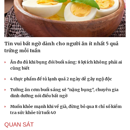
Tin vui bất ngờ dành cho người ăn ít nhất 5 quả
trứng mỗi tuần
Ăn đu đủ khi bụng đói buổi sáng: 8 lợi ích không phải ai
cũng biết
4 thực phẩm để tủ lạnh quá 2 ngày dễ gây ngộ độc
Tưởng ăn cơm buổi sáng sẽ "nặng bụng", chuyên gia
dinh dưỡng nói điều bất ngờ
Muốn khỏe mạnh khi về già, đừng bỏ qua 8 chỉ số kiểm
tra sức khỏe từ tuổi 40
QUAN SÁT