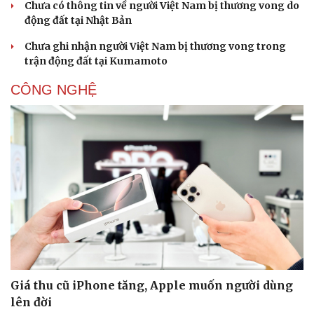
Chưa có thông tin về người Việt Nam bị thương vong do
động đất tại Nhật Bản
Chưa ghi nhận người Việt Nam bị thương vong trong
trận động đất tại Kumamoto
CÔNG NGHỆ
Sức khỏe
Đời sống
Dinh dưỡng - món ngon
Nhà đẹp
Cây thuốc
Blog
Sản phụ khoa
Tình yêu - Gia đình
Nhi khoa
Nam khoa
Làm đẹp - giảm cân
Phòng mạch online
Ăn sạch sống khỏe
Giá thu cũ iPhone tăng, Apple muốn người dùng
lên đời