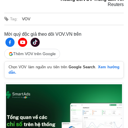
Reuters
Tag:
VOV
Mời quý độc giả theo dõi VOV.VN trên
Thêm VOV trên Google
Chọn VOV làm nguồn ưu tiên trên
Google Search
.
Xem hướng
dẫn.
Thế giới
Multimedia
Quan sát
Video
Cuộc sống đó đây
Ảnh
Hồ sơ
E-Magazine
Infographic