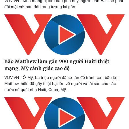
VOV.VN - Mùa màng bị cơn bão phá hủy, người dân Haiti sẽ phải
Thể thao
Ô tô - Xe máy
đối mặt với nạn đói trong tương lai gần
Bóng đá
Ô tô
Lịch thi đấu bóng đá
Xe máy
Thế giới thể thao
Tư vấn
eSports
Hậu trường
Bão Matthew làm gần 900 người Haiti thiệt
mạng, Mỹ cảnh giác cao độ
VOV.VN - Ở Mỹ, ba triệu người đã sơ tán để tránh cơn bão lớn
Mathew, hiện đã gây thiệt hại lớn về người và tái sản cho các
nước nó quét nha Haiti, Cuba, Mỹ…