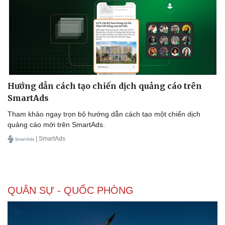
Doanh nghiệp
Công nghệ
Thông tin doanh nghiệp
Sành điệu
Doanh nghiệp 24h
Tin Công nghệ
Doanh nhân
Trải nghiệm
Hướng dẫn cách tạo chiến dịch quảng cáo trên
Vì cộng đồng
Chuyển đổi số
SmartAds
Tham khảo ngay trọn bộ hướng dẫn cách tạo một chiến dịch
quảng cáo mới trên SmartAds.
| SmartAds
QUÂN SỰ - QUỐC PHÒNG