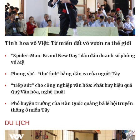
Tinh hoa võ Việt: Từ miền đất võ vươn ra thế giới
“Spider-Man: Brand New Day” dẫn đầu doanh số phòng
vé Mỹ
Phong slư - “thư tình” bằng dân ca của người Tày
“Tiếp sức” cho công nghiệp văn hóa: Phát huy hiệu quả
Quỹ Văn hóa, nghệ thuật
Văn hóa
Giải trí
Sân khấu - Điện ảnh
Nghệ sĩ
Phó huyện trưởng của Hàn Quốc quảng bá lễ hội truyền
Văn học
Thời trang
thống ở miền Tây
Âm nhạc
Sao Việt
Di sản
DU LỊCH