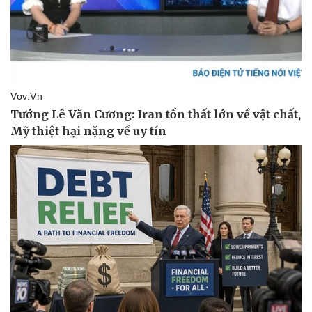
Kinh tế
Thị trường
Bất động sản
Giá vàng
Khởi nghiệp
Tiêu dùng
Tỷ giá
Chứng khoán