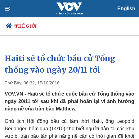
English
THẾ GIỚI
/
Haiti sẽ tổ chức bầu cử Tổng
Chính trị
Xã hội
Đảng
Tin 24h
thống vào ngày 20/11 tới
Tổ chức nhân sự
Dự báo thời tiết
Quốc hội
Giáo dục
Thứ Bảy, 06:32, 15/10/2016
Nhận diện sự thật
Dấu ấn VOV
Việc làm
VOV.VN - Haiti sẽ tổ chức cuộc bầu cử Tổng thống vào
Biển đảo
ngày 20/11 tới sau khi đã phải hoãn lại vì ảnh hưởng
nặng nề của trận bão Matthew.
Chủ tịch Hội đồng bầu cử lâm thời Haiti, ông Leopold
Berlanger, hôm qua (14/10) cho biết người dân tại các khu
vực bị trận bão tàn phá nặng nề cần có thời gian để khôi