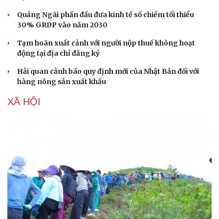
Quảng Ngãi phấn đấu đưa kinh tế số chiếm tối thiểu
30% GRDP vào năm 2030
Tạm hoãn xuất cảnh với người nộp thuế không hoạt
động tại địa chỉ đăng ký
Hải quan cảnh báo quy định mới của Nhật Bản đối với
hàng nông sản xuất khẩu
XÃ HỘI
Du lịch
Podcast
Tư vấn
Câu chuyện thời sự
Săn Tour
Đọc truyện đêm khuya
check-in
Cửa sổ tình yêu
Kể chuyện cho bé