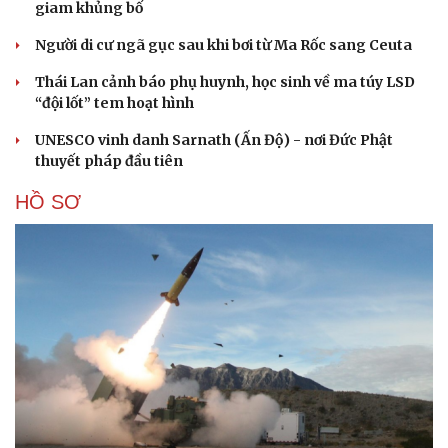
giam khủng bố
Người di cư ngã gục sau khi bơi từ Ma Rốc sang Ceuta
Thái Lan cảnh báo phụ huynh, học sinh về ma túy LSD
“đội lốt” tem hoạt hình
UNESCO vinh danh Sarnath (Ấn Độ) - nơi Đức Phật
thuyết pháp đầu tiên
HỒ SƠ