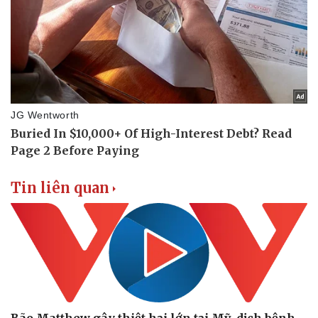
Vụ án
Vũ khí
Tin nóng
Việt Nam
Tư vấn luật
Phân tích
Tin liên quan