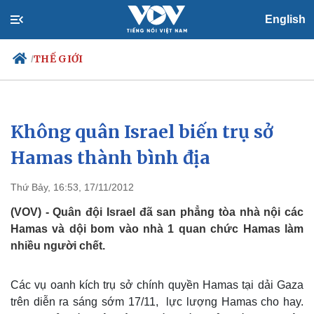
English
THẾ GIỚI
/
Không quân Israel biến trụ sở
Chính trị
Xã hội
Đảng
Tin 24h
Hamas thành bình địa
Tổ chức nhân sự
Dự báo thời tiết
Quốc hội
Giáo dục
Thứ Bảy, 16:53, 17/11/2012
Nhận diện sự thật
Dấu ấn VOV
Việc làm
(VOV) - Quân đội Israel đã san phẳng tòa nhà nội các
Biển đảo
Hamas và dội bom vào nhà 1 quan chức Hamas làm
nhiều người chết.
Các vụ oanh kích trụ sở chính quyền Hamas tại dải Gaza
trên diễn ra sáng sớm 17/11, lực lượng Hamas cho hay.