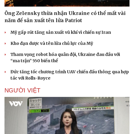
Ông Zelensky thừa nhận Ukraine có thể mất vài
năm để sản xuất tên lửa Patriot
Mỹ gấp rút tăng sản xuất vũ khí vì chiến sự Iran
Kho đạn dược và tên lửa chủ lực của Mỹ
Sức khỏe
Đời sống
Dinh dưỡng - món ngon
Nhà đẹp
Tham vọng robot hóa quân đội, Ukraine đau đầu với
Cây thuốc
Blog
“ma trận” 550 biến thể
Sản phụ khoa
Tình yêu - Gia đình
Đức tăng tốc chương trình UAV chiến đấu thông qua hợp
Nhi khoa
tác với Rolls-Royce
Nam khoa
Làm đẹp - giảm cân
NGƯỜI VIỆT
Phòng mạch online
Ăn sạch sống khỏe