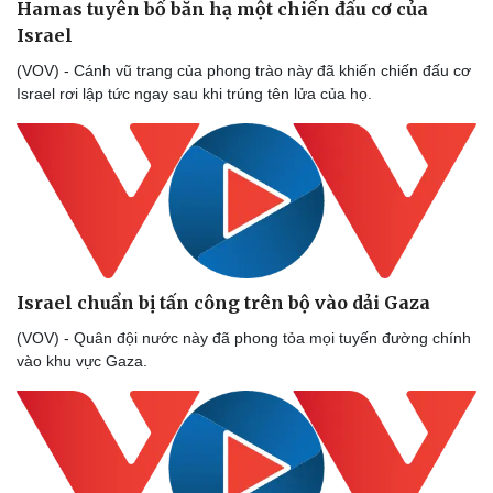
Hamas tuyên bố bắn hạ một chiến đấu cơ của
Thể thao
Ô tô - Xe máy
Israel
Bóng đá
Ô tô
Lịch thi đấu bóng đá
Xe máy
(VOV) - Cánh vũ trang của phong trào này đã khiến chiến đấu cơ
Thế giới thể thao
Tư vấn
Israel rơi lập tức ngay sau khi trúng tên lửa của họ.
eSports
Hậu trường
Israel chuẩn bị tấn công trên bộ vào dải Gaza
(VOV) - Quân đội nước này đã phong tỏa mọi tuyến đường chính
vào khu vực Gaza.