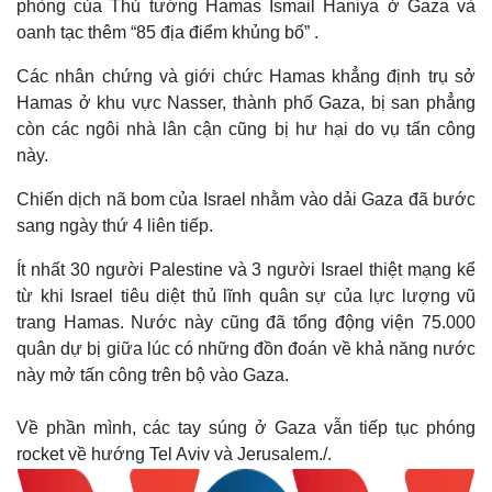
phòng của Thủ tướng Hamas Ismail Haniya ở Gaza và
oanh tạc thêm “85 địa điểm khủng bố” .
Các nhân chứng và giới chức Hamas khẳng định trụ sở
Hamas ở khu vực Nasser, thành phố Gaza, bị san phẳng
còn các ngôi nhà lân cận cũng bị hư hại do vụ tấn công
này.
Chiến dịch nã bom của Israel nhằm vào dải Gaza đã bước
sang ngày thứ 4 liên tiếp.
Ít nhất 30 người Palestine và 3 người Israel thiệt mạng kể
từ khi Israel tiêu diệt thủ lĩnh quân sự của lực lượng vũ
trang Hamas. Nước này cũng đã tổng động viện 75.000
quân dự bị giữa lúc có những đồn đoán về khả năng nước
này mở tấn công trên bộ vào Gaza.
Về phần mình, các tay súng ở Gaza vẫn tiếp tục phóng
rocket về hướng Tel Aviv và Jerusalem./.