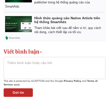
publisher trong hệ thống quảng cáo của
SmartAds.
Hình thức quảng cáo Native Article trên
hệ thống SmartAds
Tham khảo bài viết sau để nắm vị trí, quy cách
nội dung, cách thiết lập và tối ưu.
Viết bình luận
This site is protected by reCAPTCHA and the Google
Privacy Policy
and
Terms of
Kinh tế
Thị trường
Service
apply.
Bất động sản
Giá vàng
Gửi tin
Khởi nghiệp
Tiêu dùng
Tỷ giá
Chứng khoán