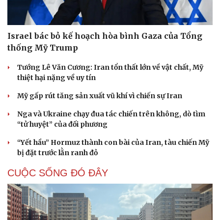
Israel bác bỏ kế hoạch hòa bình Gaza của Tổng
thống Mỹ Trump
Tướng Lê Văn Cương: Iran tổn thất lớn về vật chất, Mỹ
thiệt hại nặng về uy tín
Mỹ gấp rút tăng sản xuất vũ khí vì chiến sự Iran
Nga và Ukraine chạy đua tác chiến trên không, dò tìm
“tử huyệt” của đối phương
“Yết hầu” Hormuz thành con bài của Iran, tàu chiến Mỹ
bị đặt trước lằn ranh đỏ
CUỘC SỐNG ĐÓ ĐÂY