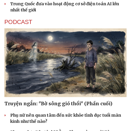
Trung Quốc đưa vào hoạt động cơ sở điện toán AI lớn
nhất thế giới
PODCAST
Văn hóa
Giải trí
Sân khấu - Điện ảnh
Nghệ sĩ
Văn học
Thời trang
Truyện ngắn: "Bờ sông gió thổi" (Phần cuối)
Âm nhạc
Sao Việt
Di sản
Phụ nữ nên quan tâm đến sức khỏe tình dục tuổi mãn
kinh như thế nào?