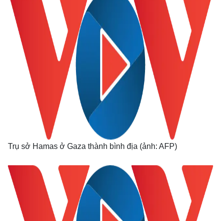
Thế giới
Multimedia
Trụ sở Hamas ở Gaza thành bình địa (ảnh: AFP)
Quan sát
Video
Cuộc sống đó đây
Ảnh
Hồ sơ
E-Magazine
Infographic