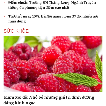
Điểm chuẩn Trường ĐH Thăng Long: Ngành Truyền
thông đa phương tiện điểm cao nhất
Thời tiết ngày 10/8: Hà Nội nắng nóng 37 độ, nhiều nơi
mưa dông
SỨC KHỎE
Mâm xôi đỏ: Nhỏ bé nhưng giá trị dinh dưỡng
Cải chính
đáng kinh ngạc