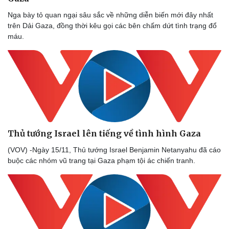
Nga bày tỏ quan ngại sâu sắc về những diễn biến mới đây nhất
trên Dải Gaza, đồng thời kêu gọi các bên chấm dứt tình trạng đổ
máu.
Doanh nghiệp
Công nghệ
Thông tin doanh nghiệp
Sành điệu
Doanh nghiệp 24h
Tin Công nghệ
Doanh nhân
Trải nghiệm
Vì cộng đồng
Chuyển đổi số
Thủ tướng Israel lên tiếng về tình hình Gaza
(VOV) -Ngày 15/11, Thủ tướng Israel Benjamin Netanyahu đã cáo
buộc các nhóm vũ trang tại Gaza phạm tội ác chiến tranh.