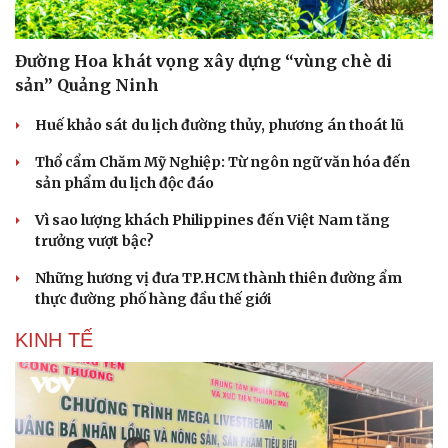
Đường Hoa khát vọng xây dựng “vùng chè di
sản” Quảng Ninh
Huế khảo sát du lịch đường thủy, phương án thoát lũ
Thổ cẩm Chăm Mỹ Nghiệp: Từ ngôn ngữ văn hóa đến
sản phẩm du lịch độc đáo
Vì sao lượng khách Philippines đến Việt Nam tăng
trưởng vượt bậc?
Những hương vị đưa TP.HCM thành thiên đường ẩm
thực đường phố hàng đầu thế giới
KINH TẾ
Du lịch
Podcast
Tư vấn
Câu chuyện thời sự
Săn Tour
Đọc truyện đêm khuya
check-in
Cửa sổ tình yêu
Kể chuyện cho bé