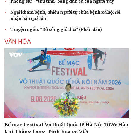
Phong slư - “thư tình” bằng dân ca của người Tày
Ngại khám bệnh, nhiều người tự chữa bệnh xã hội rồi
nhận hậu quả lớn
Truyện ngắn: "Bờ sông gió thổi" (Phần đầu)
VĂN HÓA
Bế mạc Festival Võ thuật Quốc tế Hà Nội 2026: Hào
khí Thăng Long, Tinh hoa võ Việt