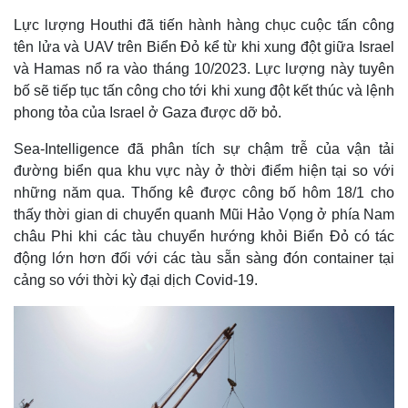
Lực lượng Houthi đã tiến hành hàng chục cuộc tấn công
tên lửa và UAV trên Biển Đỏ kể từ khi xung đột giữa Israel
và Hamas nổ ra vào tháng 10/2023. Lực lượng này tuyên
bố sẽ tiếp tục tấn công cho tới khi xung đột kết thúc và lệnh
phong tỏa của Israel ở Gaza được dỡ bỏ.
Sea-Intelligence đã phân tích sự chậm trễ của vận tải
đường biển qua khu vực này ở thời điểm hiện tại so với
những năm qua. Thống kê được công bố hôm 18/1 cho
thấy thời gian di chuyển quanh Mũi Hảo Vọng ở phía Nam
châu Phi khi các tàu chuyển hướng khỏi Biển Đỏ có tác
động lớn hơn đối với các tàu sẵn sàng đón container tại
cảng so với thời kỳ đại dịch Covid-19.