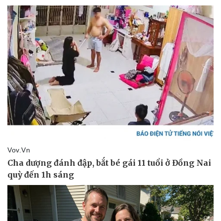
Kinh tế
Thị trường
Bất động sản
Giá vàng
Khởi nghiệp
Tiêu dùng
Tỷ giá
Chứng khoán