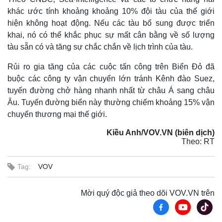
khác ước tính khoảng khoảng 10% đội tàu của thế giới
hiện không hoạt động. Nếu các tàu bổ sung được triển
khai, nó có thể khắc phục sự mất cân bằng về số lượng
tàu sẵn có và tăng sự chắc chắn về lịch trình của tàu.
Rủi ro gia tăng của các cuộc tấn công trên Biển Đỏ đã
buộc các công ty vận chuyển lớn tránh Kênh đào Suez,
tuyến đường chở hàng nhanh nhất từ châu Á sang châu
Âu. Tuyến đường biển này thường chiếm khoảng 15% vận
chuyển thương mại thế giới.
Kiều Anh/VOV.VN (biên dịch)
Theo: RT
Thế giới
Multimedia
Quan sát
Video
Tag:
VOV
Cuộc sống đó đây
Ảnh
Hồ sơ
E-Magazine
Infographic
Mời quý độc giả theo dõi VOV.VN trên