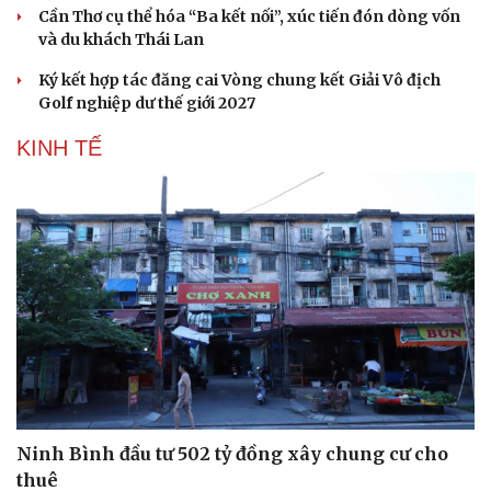
Cần Thơ cụ thể hóa “Ba kết nối”, xúc tiến đón dòng vốn
và du khách Thái Lan
Ký kết hợp tác đăng cai Vòng chung kết Giải Vô địch
Golf nghiệp dư thế giới 2027
KINH TẾ
Ninh Bình đầu tư 502 tỷ đồng xây chung cư cho
thuê