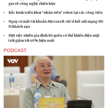
gia về công nghệ chiến lược
Bắc Kinh triển khai “nhân viên” robot tại các công viên
Nguy cơ mất tài khoản Microsoft chỉ vì kết nối mạng Wi-
Fi khách sạn
Một việc nhiều gia đình bỏ quên có thể khiến điện mặt
Sức khỏe
Đời sống
trời giảm tới 40% hiệu suất
Dinh dưỡng - món ngon
Nhà đẹp
Cây thuốc
Blog
PODCAST
Sản phụ khoa
Tình yêu - Gia đình
Nhi khoa
Nam khoa
Làm đẹp - giảm cân
Phòng mạch online
Ăn sạch sống khỏe