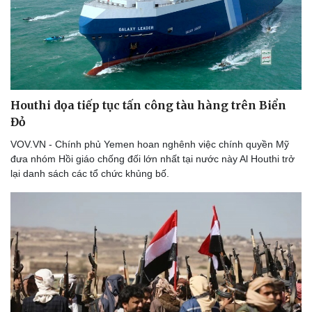
Thể thao
Ô tô - Xe máy
Bóng đá
Ô tô
Lịch thi đấu bóng đá
Xe máy
Thế giới thể thao
Tư vấn
eSports
Hậu trường
Houthi dọa tiếp tục tấn công tàu hàng trên Biển
Đỏ
VOV.VN - Chính phủ Yemen hoan nghênh việc chính quyền Mỹ
đưa nhóm Hồi giáo chống đối lớn nhất tại nước này Al Houthi trở
lại danh sách các tổ chức khủng bố.