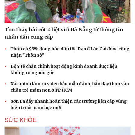
Tìm thấy hài cốt 2 liệt sĩ ở Đà Nẵng từ thông tin
nhân dân cung cấp
Thôn có 95% đồng bào dân tộc Dao ở Lào Cai được công
nhận "Thôn số"
Bộ Y tế chấn chỉnh hoạt động kinh doanh dược liệu
không rõ nguồn gốc
Xác minh làm rõ video bảo mẫu đánh, bắn dây thun vào
chân trẻ mầm non ở TP.HCM
Sơn La đẩy nhanh hoàn thiện các trường liên cấp vùng
Du lịch
Podcast
biên trước năm học mới
Tư vấn
Câu chuyện thời sự
SỨC KHỎE
Săn Tour
Đọc truyện đêm khuya
check-in
Cửa sổ tình yêu
Kể chuyện cho bé