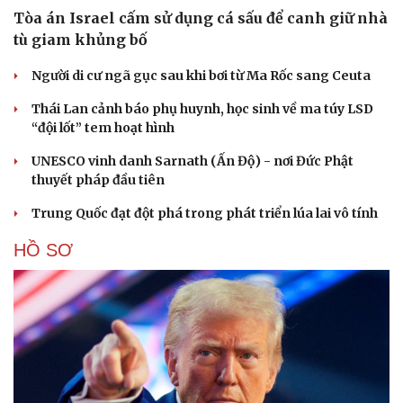
Tòa án Israel cấm sử dụng cá sấu để canh giữ nhà
tù giam khủng bố
Người di cư ngã gục sau khi bơi từ Ma Rốc sang Ceuta
Thái Lan cảnh báo phụ huynh, học sinh về ma túy LSD
“đội lốt” tem hoạt hình
UNESCO vinh danh Sarnath (Ấn Độ) - nơi Đức Phật
thuyết pháp đầu tiên
Trung Quốc đạt đột phá trong phát triển lúa lai vô tính
HỒ SƠ