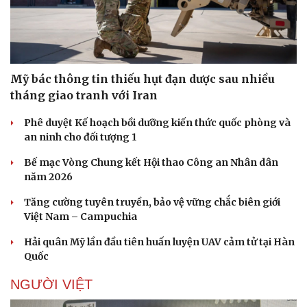
Doanh nghiệp
Công nghệ
Mỹ bác thông tin thiếu hụt đạn dược sau nhiều
Thông tin doanh nghiệp
Sành điệu
tháng giao tranh với Iran
Doanh nghiệp 24h
Tin Công nghệ
Doanh nhân
Trải nghiệm
Phê duyệt Kế hoạch bồi dưỡng kiến thức quốc phòng và
Vì cộng đồng
Chuyển đổi số
an ninh cho đối tượng 1
Bế mạc Vòng Chung kết Hội thao Công an Nhân dân
năm 2026
Tăng cường tuyên truyền, bảo vệ vững chắc biên giới
Việt Nam – Campuchia
Hải quân Mỹ lần đầu tiên huấn luyện UAV cảm tử tại Hàn
Quốc
NGƯỜI VIỆT