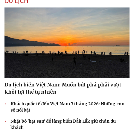
DU LỊCH
Du lịch biển Việt Nam: Muốn bứt phá phải vượt
Văn hóa
Giải trí
khỏi lợi thế tự nhiên
Sân khấu - Điện ảnh
Nghệ sĩ
Văn học
Thời trang
Khách quốc tế đến Việt Nam 7 tháng 2026: Những con
Âm nhạc
Sao Việt
số nổi bật
Di sản
Nhặt bỏ 'hạt sạn' để làng biển Đắk Lắk giữ chân du
khách