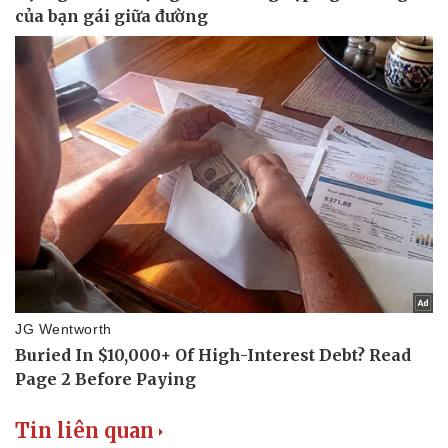
Vụ án
Vũ khí
Tin nóng
Việt Nam
Tư vấn luật
Phân tích
Tin liên quan