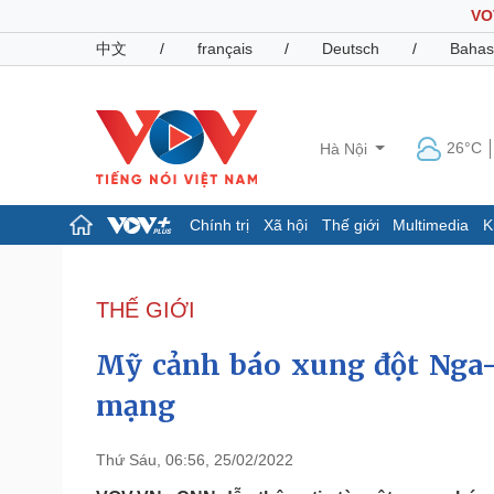
VO
中文
/
français
/
Deutsch
/
Bahas
26°C
Hà Nội
Chính trị
Xã hội
Thế giới
Multimedia
K
Chính trị
Xã hội
Đảng
Tin 24h
THẾ GIỚI
Tổ chức nhân sự
Dự báo thời tiết
Quốc hội
Giáo dục
Mỹ cảnh báo xung đột Nga-
Nhận diện sự thật
Dấu ấn VOV
Việc làm
mạng
Biển đảo
Pháp luật
Quân sự - Quốc phòng
Thứ Sáu, 06:56, 25/02/2022
Vụ án
Vũ khí