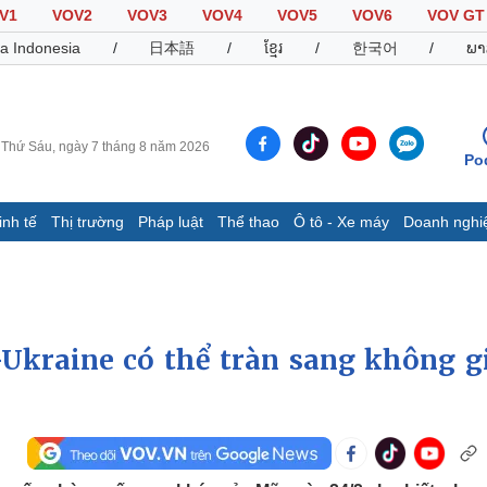
V1
VOV2
VOV3
VOV4
VOV5
VOV6
VOV GT
a Indonesia
/
日本語
/
ខ្មែរ
/
한국어
/
ພາ
Thứ Sáu, ngày 7 tháng 8 năm 2026
Po
inh tế
Thị trường
Pháp luật
Thể thao
Ô tô - Xe máy
Doanh nghi
Thế giới
Multimedia
K
Quan sát
Video
B
Cuộc sống đó đây
Ảnh
K
Hồ sơ
E-Magazine
Ukraine có thể tràn sang không g
Infographic
Thể thao
Ô tô - Xe máy
D
Bóng đá
Ô tô
T