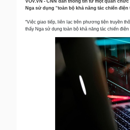
VOV.VN - CNN dẫn thông tin từ một quan chức 
Tin nóng
Việt Nam
Nga sử dụng “toàn bộ khả năng tác chiến điện t
Tư vấn luật
Phân tích
“Việc giao tiếp, liên lạc trên phương tiện truyền t
thấy Nga sử dụng toàn bộ khả năng tác chiến điện 
Sức khỏe
Đời sống
Dinh dưỡng - món ngon
Nhà đẹp
Cây thuốc
Blog
Sản phụ khoa
Tình yêu - Gia đình
Nhi khoa
Nam khoa
Làm đẹp - giảm cân
Phòng mạch online
Ăn sạch sống khỏe
Cải chính