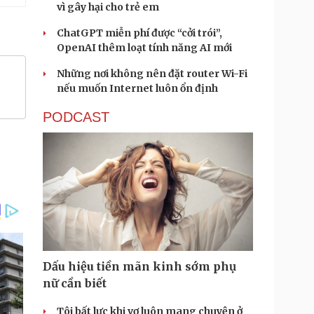
vì gây hại cho trẻ em
ChatGPT miễn phí được “cởi trói”,
OpenAI thêm loạt tính năng AI mới
Những nơi không nên đặt router Wi-Fi
nếu muốn Internet luôn ổn định
PODCAST
Dấu hiệu tiền mãn kinh sớm phụ
nữ cần biết
Tôi bất lực khi vợ luôn mang chuyện ở