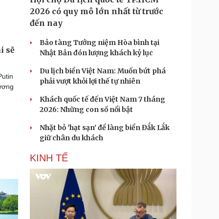
2026 có quy mô lớn nhất từ trước
đến nay
Bảo tàng Tưởng niệm Hòa bình tại
i sẽ
Nhật Bản đón lượng khách kỷ lục
Du lịch biển Việt Nam: Muốn bứt phá
Putin
phải vượt khỏi lợi thế tự nhiên
hương
Khách quốc tế đến Việt Nam 7 tháng
2026: Những con số nổi bật
Nhặt bỏ 'hạt sạn' để làng biển Đắk Lắk
giữ chân du khách
KINH TẾ