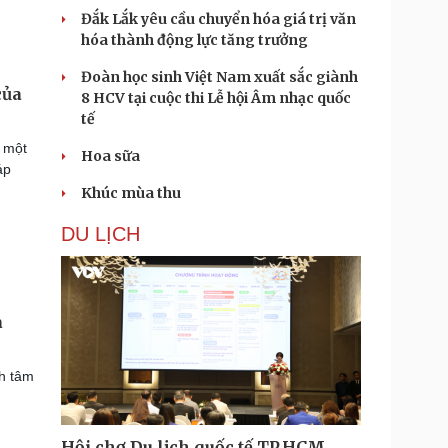
Đắk Lắk yêu cầu chuyển hóa giá trị văn
hóa thành động lực tăng trưởng
Đoàn học sinh Việt Nam xuất sắc giành
của
8 HCV tại cuộc thi Lễ hội Âm nhạc quốc
tế
ở một
Hoa sữa
áp
Khúc mùa thu
DU LỊCH
a
h tâm
Hội chợ Du lịch quốc tế TP.HCM