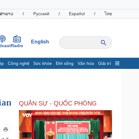
ສາລາວ
/
Русский
/
Español
/
ไทย
English
dcast
Radio
ệp
Công nghệ
Sức khỏe
Đời sống
Văn hóa
Giải trí
inh tế
Thị trường
ất động sản
Giá vàng
hởi nghiệp
Tiêu dùng
Tỷ giá
ian
QUÂN SỰ - QUỐC PHÒNG
Chứng khoán
Giá cà phê
oanh nghiệp
Công nghệ
hông tin doanh nghiệp
Sành điệu