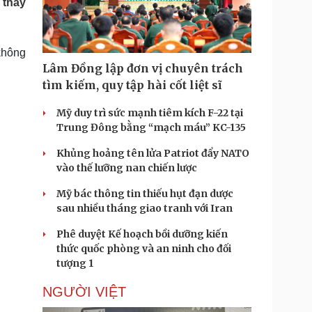
 thấy
Doanh nghiệp 24h
Tin Công nghệ
Doanh nhân
Trải nghiệm
ì cộng đồng
Chuyển đổi số
 không
Lâm Đồng lập đơn vị chuyên trách
u lịch
Podcast
tìm kiếm, quy tập hài cốt liệt sĩ
Tư vấn
Câu chuyện thời sự
Săn Tour
Đọc truyện đêm khuya
Mỹ duy trì sức mạnh tiêm kích F-22 tại
heck-in
Cửa sổ tình yêu
Trung Đông bằng “mạch máu” KC-135
Kể chuyện cho bé
Khủng hoảng tên lửa Patriot đẩy NATO
Hạt giống tâm hồn
vào thế lưỡng nan chiến lược
Mỹ bác thông tin thiếu hụt đạn dược
sau nhiều tháng giao tranh với Iran
Phê duyệt Kế hoạch bồi dưỡng kiến
thức quốc phòng và an ninh cho đối
tượng 1
NGƯỜI VIỆT