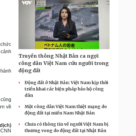
 chức
 cảnh
Truyền thông Nhật Bản ca ngợi
công dân Việt Nam cứu người trong
động đất
 hành
Động đất ở Nhật Bản: Việt Nam kịp thời
triển khai các biện pháp bảo hộ công
dân
 cũng
Một công dân Việt Nam thiệt mạng do
ơn về
động đất tại miền Nam Nhật Bản
Chưa có thông tin về người Việt Nam bị
dịch)
thương vong do động đất tại Nhật Bản
 CNN