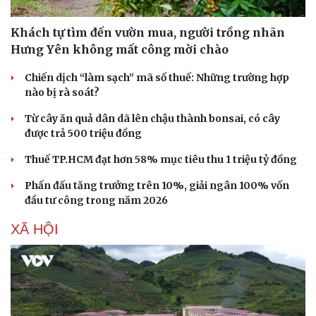
Khách tự tìm đến vườn mua, người trồng nhãn
Hưng Yên không mất công mời chào
Chiến dịch “làm sạch” mã số thuế: Những trường hợp
nào bị rà soát?
Từ cây ăn quả dân dã lên chậu thành bonsai, có cây
được trả 500 triệu đồng
Văn hóa
Giải trí
Thuế TP.HCM đạt hơn 58% mục tiêu thu 1 triệu tỷ đồng
Sân khấu - Điện ảnh
Nghệ sĩ
Văn học
Thời trang
Phấn đấu tăng trưởng trên 10%, giải ngân 100% vốn
Âm nhạc
Sao Việt
đầu tư công trong năm 2026
Di sản
XÃ HỘI