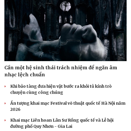
Sức khỏe
Đời sống
Dinh dưỡng - món ngon
Nhà đẹp
Cây thuốc
Blog
Sản phụ khoa
Tình yêu - Gia đình
Nhi khoa
Nam khoa
Làm đẹp - giảm cân
Cần một hệ sinh thái trách nhiệm để ngăn âm
Phòng mạch online
nhạc lệch chuẩn
Ăn sạch sống khỏe
Khi bảo tàng đưa hiện vật bước ra khỏi tủ kính trò
chuyện cùng công chúng
Ấn tượng khai mạc Festival võ thuật quốc tế Hà Nội năm
2026
Khai mạc Liên hoan Lân Sư Rồng quốc tế và Lễ hội
đường phố Quy Nhơn - Gia Lai