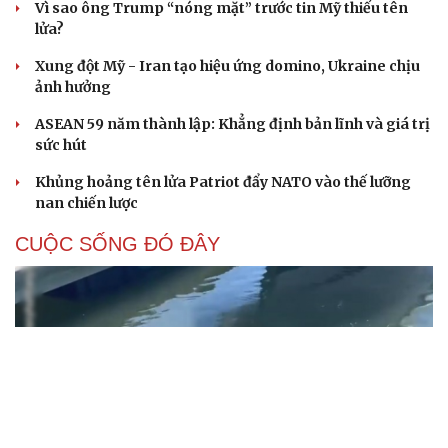
Vì sao ông Trump “nóng mặt” trước tin Mỹ thiếu tên
lửa?
Xung đột Mỹ - Iran tạo hiệu ứng domino, Ukraine chịu
ảnh hưởng
ASEAN 59 năm thành lập: Khẳng định bản lĩnh và giá trị
sức hút
Khủng hoảng tên lửa Patriot đẩy NATO vào thế lưỡng
nan chiến lược
CUỘC SỐNG ĐÓ ĐÂY