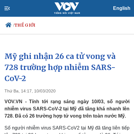
English
THẾ GIỚI
/
Mỹ ghi nhận 26 ca tử vong và
Chính trị
Xã hội
Đảng
Tin 24h
728 trường hợp nhiễm SARS-
Tổ chức nhân sự
Dự báo thời tiết
CoV-2
Quốc hội
Giáo dục
Nhận diện sự thật
Dấu ấn VOV
Việc làm
Thứ Ba, 14:17, 10/03/2020
Biển đảo
VOV.VN - Tính tới rạng sáng ngày 10/03, số người
nhiễm virus SARS-CoV-2 tại Mỹ đã tăng khá nhanh lên
728. Đã có 26 trường hợp tử vong trên toàn nước Mỹ.
Số người nhiễm virus SARS-CoV2 tại Mỹ đã tăng liên tiếp