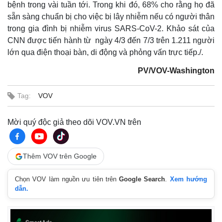
bệnh trong vài tuần tới. Trong khi đó, 68% cho rằng họ đã
sẵn sàng chuẩn bị cho việc bị lây nhiễm nếu có người thân
trong gia đình bị nhiễm virus SARS-CoV-2. Khảo sát của
CNN được tiến hành từ ngày 4/3 đến 7/3 trên 1.211 người
lớn qua điện thoại bàn, di động và phỏng vấn trực tiếp./.
PV/VOV-Washington
Tag:
VOV
Mời quý độc giả theo dõi VOV.VN trên
Thế giới
Multimedia
Quan sát
Video
Thêm VOV trên Google
Cuộc sống đó đây
Ảnh
Hồ sơ
E-Magazine
Chọn VOV làm nguồn ưu tiên trên
Google Search
.
Xem hướng
Infographic
dẫn.