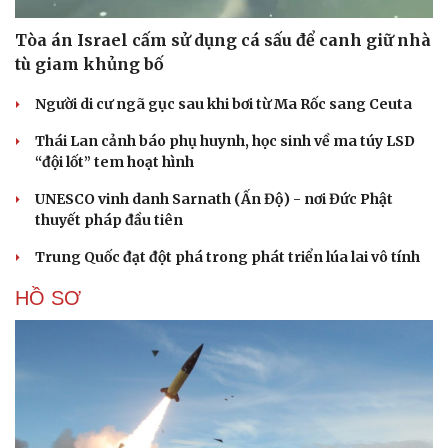
Tòa án Israel cấm sử dụng cá sấu để canh giữ nhà
tù giam khủng bố
Người di cư ngã gục sau khi bơi từ Ma Rốc sang Ceuta
Thái Lan cảnh báo phụ huynh, học sinh về ma túy LSD
“đội lốt” tem hoạt hình
UNESCO vinh danh Sarnath (Ấn Độ) - nơi Đức Phật
thuyết pháp đầu tiên
Trung Quốc đạt đột phá trong phát triển lúa lai vô tính
HỒ SƠ