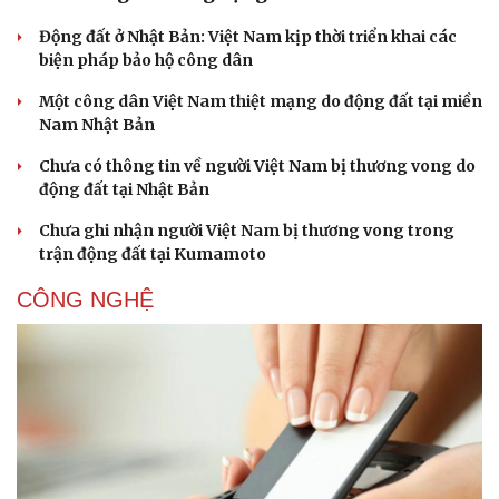
Động đất ở Nhật Bản: Việt Nam kịp thời triển khai các
Doanh nghiệp
Công nghệ
biện pháp bảo hộ công dân
Thông tin doanh nghiệp
Sành điệu
Doanh nghiệp 24h
Tin Công nghệ
Một công dân Việt Nam thiệt mạng do động đất tại miền
Doanh nhân
Trải nghiệm
Nam Nhật Bản
Vì cộng đồng
Chuyển đổi số
Chưa có thông tin về người Việt Nam bị thương vong do
động đất tại Nhật Bản
Chưa ghi nhận người Việt Nam bị thương vong trong
trận động đất tại Kumamoto
CÔNG NGHỆ