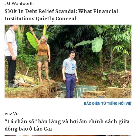
Pháp luật
Quân sự - Quốc phòng
Vụ án
Vũ khí
Tin nóng
Việt Nam