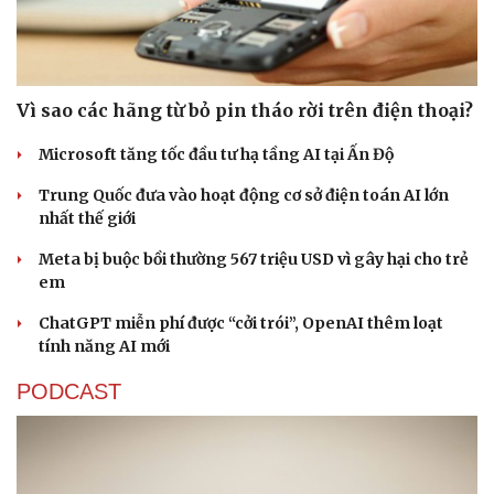
Vì sao các hãng từ bỏ pin tháo rời trên điện thoại?
Microsoft tăng tốc đầu tư hạ tầng AI tại Ấn Độ
Trung Quốc đưa vào hoạt động cơ sở điện toán AI lớn
nhất thế giới
Meta bị buộc bồi thường 567 triệu USD vì gây hại cho trẻ
em
ChatGPT miễn phí được “cởi trói”, OpenAI thêm loạt
tính năng AI mới
PODCAST