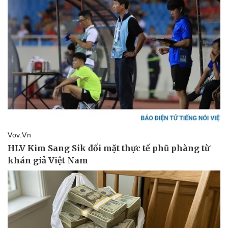
Kinh tế
Thị trường
Bất động sản
Giá vàng
Khởi nghiệp
Tiêu dùng
Tỷ giá
Chứng khoán
Giá cà phê