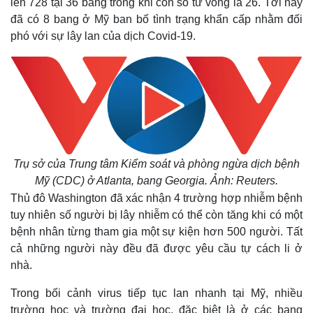
lên 728 tại 36 bang trong khi con số tử vong là 26. Tới nay
đã có 8 bang ở Mỹ ban bố tình trạng khẩn cấp nhằm đối
phó với sự lây lan của dịch Covid-19.
Trụ sở của Trung tâm Kiểm soát và phòng ngừa dịch bệnh
Mỹ (CDC) ở Atlanta, bang Georgia. Ảnh: Reuters.
Thủ đô Washington đã xác nhận 4 trường hợp nhiễm bệnh
tuy nhiên số người bị lây nhiễm có thể còn tăng khi có một
bệnh nhân từng tham gia một sự kiện hơn 500 người. Tất
cả những người này đều đã được yêu cầu tự cách li ở
nhà.
Trong bối cảnh virus tiếp tục lan nhanh tại Mỹ, nhiều
trường học và trường đại học, đặc biệt là ở các bang