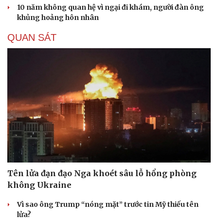
10 năm không quan hệ vì ngại đi khám, người đàn ông
khủng hoảng hôn nhân
QUAN SÁT
Du lịch
Podcast
Tư vấn
Câu chuyện thời sự
Săn Tour
Đọc truyện đêm khuya
check-in
Cửa sổ tình yêu
Kể chuyện cho bé
Tên lửa đạn đạo Nga khoét sâu lỗ hổng phòng
Hạt giống tâm hồn
không Ukraine
Vì sao ông Trump “nóng mặt” trước tin Mỹ thiếu tên
lửa?