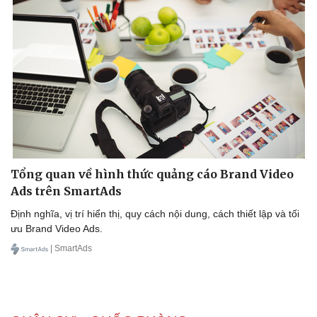
Lịch thi đấu bóng đá
Xe máy
Thế giới thể thao
Tư vấn
eSports
Hậu trường
Tổng quan về hình thức quảng cáo Brand Video
Ads trên SmartAds
Định nghĩa, vị trí hiển thị, quy cách nội dung, cách thiết lập và tối
ưu Brand Video Ads.
| SmartAds