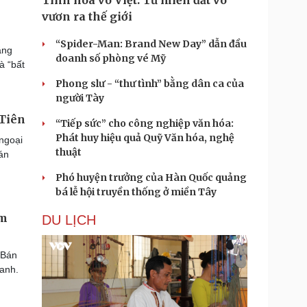
Tinh hoa võ Việt: Từ miền đất võ
vươn ra thế giới
“Spider-Man: Brand New Day” dẫn đầu
ăng
doanh số phòng vé Mỹ
à “bất
Phong slư - “thư tình” bằng dân ca của
người Tày
 Tiên
“Tiếp sức” cho công nghiệp văn hóa:
Phát huy hiệu quả Quỹ Văn hóa, nghệ
ngoại
thuật
bán
Phó huyện trưởng của Hàn Quốc quảng
bá lễ hội truyền thống ở miền Tây
ăm
DU LỊCH
 Bán
ranh.