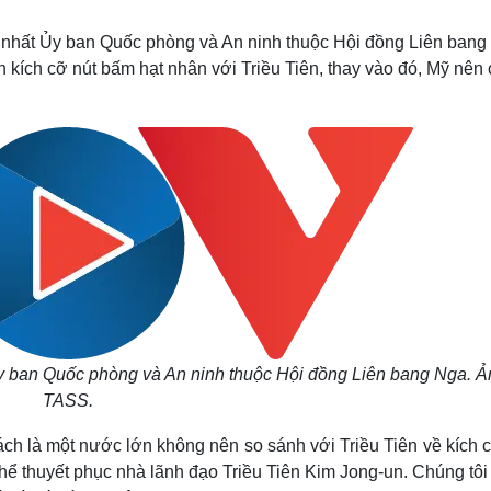
Lịch thi đấu bóng đá
Xe máy
Thế giới thể thao
Tư vấn
hứ nhất Ủy ban Quốc phòng và An ninh thuộc Hội đồng Liên bang
eSports
V
kích cỡ nút bấm hạt nhân với Triều Tiên, thay vào đó, Mỹ nên 
Hậu trường
Văn hóa
Giải trí
D
Sân khấu - Điện ảnh
Nghệ sĩ
Văn học
Thời trang
Âm nhạc
Sao Việt
c
Di sản
Ủy ban Quốc phòng và An ninh thuộc Hội đồng Liên bang Nga. Ả
TASS.
ách là một nước lớn không nên so sánh với Triều Tiên về kích 
thể thuyết phục nhà lãnh đạo Triều Tiên Kim Jong-un. Chúng tô