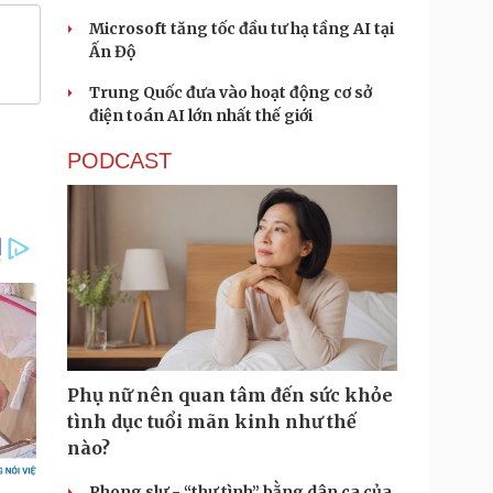
Microsoft tăng tốc đầu tư hạ tầng AI tại
Ấn Độ
Trung Quốc đưa vào hoạt động cơ sở
điện toán AI lớn nhất thế giới
PODCAST
Phụ nữ nên quan tâm đến sức khỏe
tình dục tuổi mãn kinh như thế
nào?
Phong slư - “thư tình” bằng dân ca của