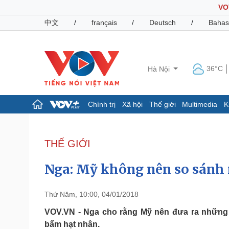
VO
中文
/
français
/
Deutsch
/
Bahas
36°C
Hà Nội
Chính trị
Xã hội
Thế giới
Multimedia
K
Chính trị
Xã hội
Đảng
Tin 24h
THẾ GIỚI
Tổ chức nhân sự
Dự báo thời tiết
Quốc hội
Giáo dục
Nga: Mỹ không nên so sánh 
Nhận diện sự thật
Dấu ấn VOV
Việc làm
Biển đảo
Thứ Năm, 10:00, 04/01/2018
Pháp luật
Quân sự - Quốc phòng
VOV.VN - Nga cho rằng Mỹ nên đưa ra những 
bấm hạt nhân.
Vụ án
Vũ khí