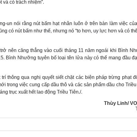
 và có trách nhiệm”.
ng-un nói rằng nút bấm hạt nhân luôn ở trên bàn làm việc của
g có nút bấm như thế, nhưng nó “to hơn, uy lực hơn và có thể
ữa trở nên căng thẳng vào cuối tháng 11 năm ngoái khi Bình N
15. Bình Nhưỡng tuyên bố loại tên lửa này có thể mang đầu đạ
rí thông qua nghị quyết siết chặt các biện pháp trừng phạt đố
mới trong việc cung cấp dầu thô và các sản phẩm dầu cho Triều
ng trục xuất hết lao động Triều Tiên./.
Thùy Linh/ V