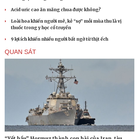
Acid uric cao ăn măng chua được không?
Loài hoa khiến người mê, kẻ “sợ” mỗi mùa thu là vị
thuốc trong y học cổ truyền
9 lợi ích khiến nhiều người bất ngờ từ thịt ếch
QUAN SÁT
“Yết hầu” Hormuz thành con bài của Iran, tàu