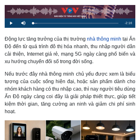
R
-
2:16
L
P
M
o
l
u
a
a
t
e
d
y
e
e
Động lực tăng trưởng của thị trường
nhà thông minh
tại Ấn
d
m
:
Độ đến từ quá trình đô thị hóa nhanh, thu nhập người dân
5
.
a
2
cải thiện, Internet giá rẻ, mạng 5G ngày càng phổ biến và
1
%
xu hướng chuyển đổi số trong đời sống.
i
n
Nếu trước đây nhà thông minh chủ yếu được xem là biểu
i
tượng của cuộc sống hiện đại, hoặc sản phẩm dành cho
nhóm khách hàng có thu nhập cao, thì nay người tiêu dùng
n
Ấn Độ ngày càng coi đây là giải pháp thiết thực, giúp tiết
g
kiệm thời gian, tăng cường an ninh và giảm chi phí sinh
T
hoạt.
i
m
e