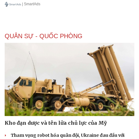
| SmartAds
QUÂN SỰ - QUỐC PHÒNG
Sức khỏe
Đời sống
Dinh dưỡng - món ngon
Nhà đẹp
Cây thuốc
Blog
Sản phụ khoa
Tình yêu - Gia đình
Nhi khoa
Nam khoa
Làm đẹp - giảm cân
Phòng mạch online
Ăn sạch sống khỏe
Kho đạn dược và tên lửa chủ lực của Mỹ
Tham vọng robot hóa quân đội, Ukraine đau đầu với