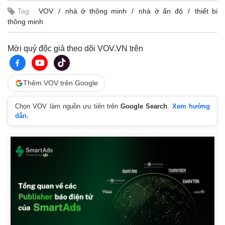
Tag:
VOV
nhà ở thông minh
nhà ở ấn độ
thiết bi
thông minh
Mời quý độc giả theo dõi VOV.VN trên
Thêm VOV trên Google
Chọn VOV làm nguồn ưu tiên trên
Google Search
.
Xem hướng
dẫn.
Kinh tế
Thị trường
Bất động sản
Giá vàng
Khởi nghiệp
Tiêu dùng
Tỷ giá
Chứng khoán