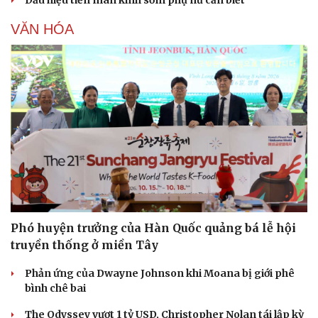
Dấu hiệu tiền mãn kinh sớm phụ nữ cần biết
VĂN HÓA
Phó huyện trưởng của Hàn Quốc quảng bá lễ hội
truyền thống ở miền Tây
Phản ứng của Dwayne Johnson khi Moana bị giới phê
bình chê bai
The Odyssey vượt 1 tỷ USD, Christopher Nolan tái lập kỳ