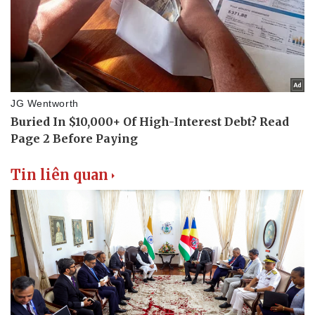
Thể thao
Ô tô - Xe máy
Bóng đá
Ô tô
Lịch thi đấu bóng đá
Xe máy
Thế giới thể thao
Tư vấn
eSports
Hậu trường
Tin liên quan