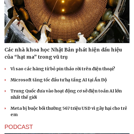
Các nhà khoa học Nhật Bản phát hiện dấu hiệu
của “hạt ma” trong vũ trụ
Vì sao các hãng từ bỏ pin tháo rời trên điện thoại?
Microsoft tăng tốc đầu tư hạ tầng AI tại Ấn Độ
Văn hóa
Giải trí
Trung Quốc đưa vào hoạt động cơ sở điện toán AI lớn
Sân khấu - Điện ảnh
Nghệ sĩ
nhất thế giới
Văn học
Thời trang
Meta bị buộc bồi thường 567 triệu USD vì gây hại cho trẻ
Âm nhạc
Sao Việt
em
Di sản
PODCAST