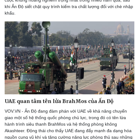
cuộc khủng hoảng nghiêm trọng nhất trong nhiều năm qua, sau
khi Ấn Độ siết chặt quy trình kiểm tra chất lượng đối với chè nhập
khẩu.
UAE quan tâm tên lửa BrahMos của Ấn Độ
VOV.VN - Ấn Độ đang đàm phán với UAE về khả năng chuyển
giao một số hệ thống quốc phòng chủ lực, trong đó có tên lửa
hành trình siêu thanh BrahMos và hệ thống phòng không
Akashteer. Động thái cho thấy UAE đang đẩy mạnh đa dạng hóa
nguồn cung vũ khí và tăng cường năng lực phòng thủ sau những