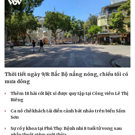
Thời tiết ngày 9/8: Bắc Bộ nắng nóng, chiều tối có
mưa dông
Thêm 18 hài cốt liệt sĩ được quy tập tại Công viên Lê Thị
Riêng
Ca nô chở khách tái diễn cảnh bát nháo trên biển Sầm
Sơn
Sự cố y khoa tại Phú Thọ: Bệnh nhi 8 tuổi tử vong sau
Cải chính
phẫu thuật viêm ruột thừa