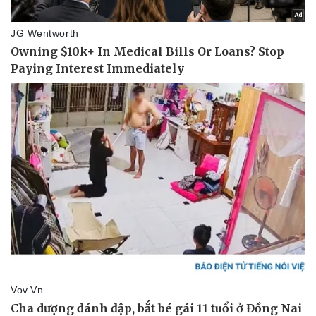
Vụ án
Vũ khí
Tin nóng
Việt Nam
Tư vấn luật
Phân tích