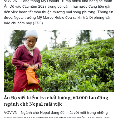
VOV.VN - Tổng thống Mỹ Donald Trump nhiều khả năng sẽ thăm
Ấn Độ vào đầu năm 2027 trong bối cảnh hai nước đang tiến gần
đến việc hoàn tất thỏa thuận thương mại song phương. Thông tin
được Ngoại trưởng Mỹ Marco Rubio đưa ra khi trả lời phỏng vấn
báo chí hôm nay (27/6).
Doanh nghiệp
Công nghệ
Thông tin doanh nghiệp
Sành điệu
Doanh nghiệp 24h
Tin Công nghệ
Doanh nhân
Trải nghiệm
Vì cộng đồng
Chuyển đổi số
Ấn Độ siết kiểm tra chất lượng, 60.000 lao động
ngành chè Nepal mất việc
VOV.VN - Ngành chè Nepal đang đối mặt với một trong những