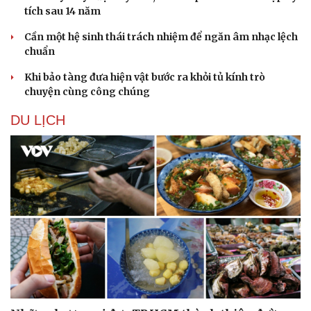
tích sau 14 năm
Cần một hệ sinh thái trách nhiệm để ngăn âm nhạc lệch
chuẩn
Khi bảo tàng đưa hiện vật bước ra khỏi tủ kính trò
chuyện cùng công chúng
DU LỊCH
Du lịch
Podcast
Tư vấn
Câu chuyện thời sự
Săn Tour
Đọc truyện đêm khuya
check-in
Cửa sổ tình yêu
Kể chuyện cho bé