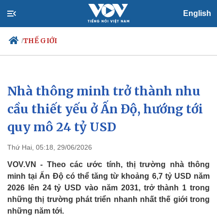
English
THẾ GIỚI
/
Nhà thông minh trở thành nhu
Chính trị
Xã hội
Đảng
Tin 24h
cầu thiết yếu ở Ấn Độ, hướng tới
Tổ chức nhân sự
Dự báo thời tiết
quy mô 24 tỷ USD
Quốc hội
Giáo dục
Nhận diện sự thật
Dấu ấn VOV
Việc làm
Thứ Hai, 05:18, 29/06/2026
Biển đảo
VOV.VN - Theo các ước tính, thị trường nhà thông
minh tại Ấn Độ có thể tăng từ khoảng 6,7 tỷ USD năm
2026 lên 24 tỷ USD vào năm 2031, trở thành 1 trong
những thị trường phát triển nhanh nhất thế giới trong
những năm tới.