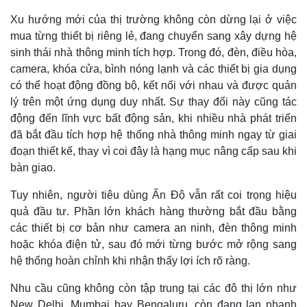
Xu hướng mới của thị trường không còn dừng lại ở việc
mua từng thiết bị riêng lẻ, đang chuyển sang xây dựng hệ
sinh thái nhà thông minh tích hợp. Trong đó, đèn, điều hòa,
camera, khóa cửa, bình nóng lạnh và các thiết bị gia dụng
có thể hoạt động đồng bộ, kết nối với nhau và được quản
lý trên một ứng dụng duy nhất. Sự thay đổi này cũng tác
động đến lĩnh vực bất động sản, khi nhiều nhà phát triển
đã bắt đầu tích hợp hệ thống nhà thông minh ngay từ giai
đoạn thiết kế, thay vì coi đây là hạng mục nâng cấp sau khi
bàn giao.
Tuy nhiên, người tiêu dùng Ấn Độ vẫn rất coi trọng hiệu
Thế giới
Multimedia
quả đầu tư. Phần lớn khách hàng thường bắt đầu bằng
Quan sát
Video
các thiết bị cơ bản như camera an ninh, đèn thông minh
Cuộc sống đó đây
Ảnh
hoặc khóa điện tử, sau đó mới từng bước mở rộng sang
Hồ sơ
E-Magazine
Infographic
hệ thống hoàn chỉnh khi nhận thấy lợi ích rõ ràng.
Nhu cầu cũng không còn tập trung tại các đô thị lớn như
New Delhi, Mumbai hay Bengaluru, còn đang lan nhanh