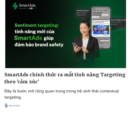
Doanh nghiệp
Công nghệ
Thông tin doanh nghiệp
Sành điệu
Doanh nghiệp 24h
Tin Công nghệ
Doanh nhân
Trải nghiệm
Vì cộng đồng
Chuyển đổi số
SmartAds chính thức ra mắt tính năng Targeting
theo 'cảm xúc'
Đây là bước mở rộng quan trọng trong hệ sinh thái contextual
targeting.