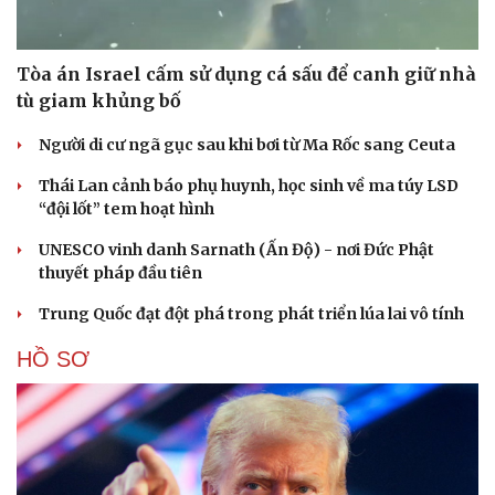
Tòa án Israel cấm sử dụng cá sấu để canh giữ nhà
tù giam khủng bố
Người di cư ngã gục sau khi bơi từ Ma Rốc sang Ceuta
Thái Lan cảnh báo phụ huynh, học sinh về ma túy LSD
“đội lốt” tem hoạt hình
UNESCO vinh danh Sarnath (Ấn Độ) - nơi Đức Phật
thuyết pháp đầu tiên
Trung Quốc đạt đột phá trong phát triển lúa lai vô tính
HỒ SƠ