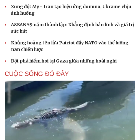
Xung đột Mỹ - Iran tạo hiệu ứng domino, Ukraine chịu
ảnh hưởng
ASEAN 59 năm thành lập: Khẳng định bản lĩnh và giá trị
sức hút
Khủng hoảng tên lửa Patriot đẩy NATO vào thế lưỡng
nan chiến lược
Đột phá hiếm hoi tại Gaza giữa những hoài nghi
CUỘC SỐNG ĐÓ ĐÂY