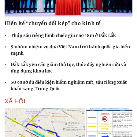
Hiến kế “chuyển đổi kép" cho kinh tế
Tháp sầu riêng hình chiếc gùi cao 18m ở Đắk Lắk
9 nhóm nhiệm vụ đưa Việt Nam trở thành quốc gia biển
mạnh
Đắk Lắk yêu cầu giảm thủ tục, thúc đẩy nghiên cứu và
ứng dụng khoa học
50 cơ sở đủ điều kiện kiểm nghiệm mít, sầu riêng xuất
khẩu sang Trung Quốc
XÃ HỘI
Du lịch
Podcast
Tư vấn
Câu chuyện thời sự
Săn Tour
Đọc truyện đêm khuya
check-in
Cửa sổ tình yêu
Kể chuyện cho bé