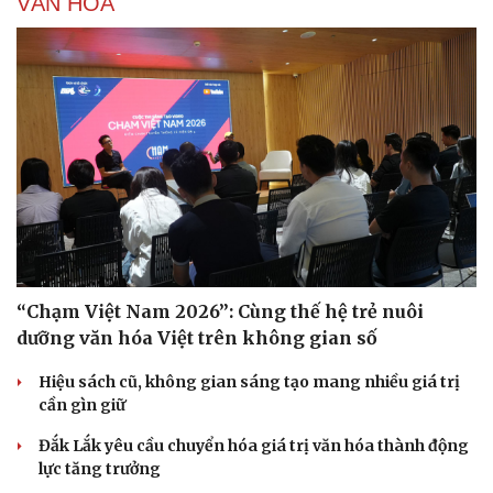
VĂN HÓA
“Chạm Việt Nam 2026”: Cùng thế hệ trẻ nuôi
Văn hóa
Giải trí
dưỡng văn hóa Việt trên không gian số
Sân khấu - Điện ảnh
Nghệ sĩ
Văn học
Thời trang
Hiệu sách cũ, không gian sáng tạo mang nhiều giá trị
Âm nhạc
Sao Việt
cần gìn giữ
Di sản
Đắk Lắk yêu cầu chuyển hóa giá trị văn hóa thành động
lực tăng trưởng