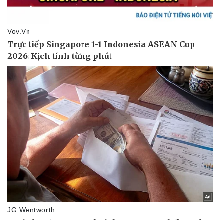
Vụ án
Vũ khí
Tin nóng
Việt Nam
Tư vấn luật
Phân tích