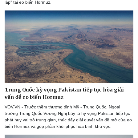
lập" tại eo biển Hormuz.
Thể thao
Ô tô - Xe máy
Bóng đá
Ô tô
Lịch thi đấu bóng đá
Xe máy
Thế giới thể thao
Tư vấn
eSports
Hậu trường
Trung Quốc kỳ vọng Pakistan tiếp tục hòa giải
vấn đề eo biển Hormuz
VOV.VN - Trước thềm thượng đỉnh Mỹ - Trung Quốc, Ngoại
trưởng Trung Quốc Vương Nghị bày tỏ hy vọng Pakistan tiếp tục
phát huy vai trò trung gian, thúc đẩy giải quyết vấn đề mở cửa eo
biển Hormuz và góp phần khôi phục hòa bình khu vực.