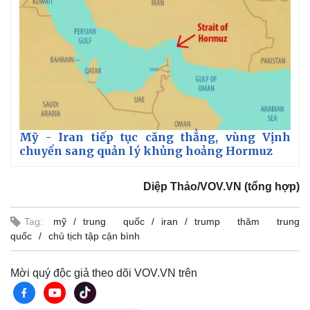
Mỹ - Iran tiếp tục căng thẳng, vùng Vịnh
chuyển sang quản lý khủng hoảng Hormuz
Diệp Thảo/VOV.VN (tổng hợp)
Thế giới
Multimedia
Quan sát
Video
Tag:
mỹ
trung quốc
iran
trump thăm trung
Cuộc sống đó đây
Ảnh
quốc
chủ tịch tập cận bình
Hồ sơ
E-Magazine
Infographic
Mời quý độc giả theo dõi VOV.VN trên