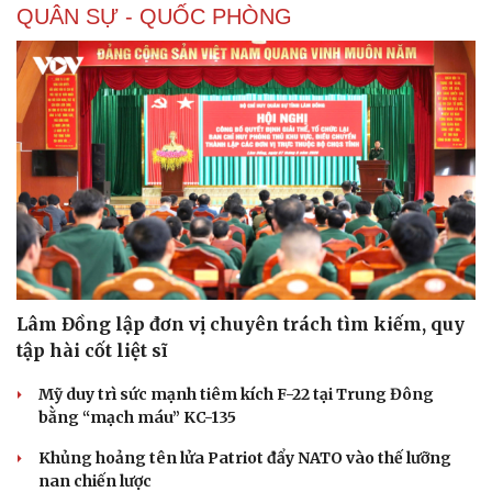
QUÂN SỰ - QUỐC PHÒNG
Lâm Đồng lập đơn vị chuyên trách tìm kiếm, quy
tập hài cốt liệt sĩ
Mỹ duy trì sức mạnh tiêm kích F-22 tại Trung Đông
bằng “mạch máu” KC-135
Khủng hoảng tên lửa Patriot đẩy NATO vào thế lưỡng
nan chiến lược