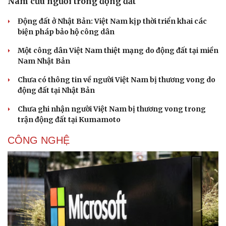
Nam cứu người trong động đất
Động đất ở Nhật Bản: Việt Nam kịp thời triển khai các
biện pháp bảo hộ công dân
Một công dân Việt Nam thiệt mạng do động đất tại miền
Nam Nhật Bản
Sức khỏe
Đời sống
Chưa có thông tin về người Việt Nam bị thương vong do
động đất tại Nhật Bản
Dinh dưỡng - món ngon
Nhà đẹp
Cây thuốc
Blog
Chưa ghi nhận người Việt Nam bị thương vong trong
Sản phụ khoa
Tình yêu - Gia đình
trận động đất tại Kumamoto
Nhi khoa
Nam khoa
CÔNG NGHỆ
Làm đẹp - giảm cân
Phòng mạch online
Ăn sạch sống khỏe