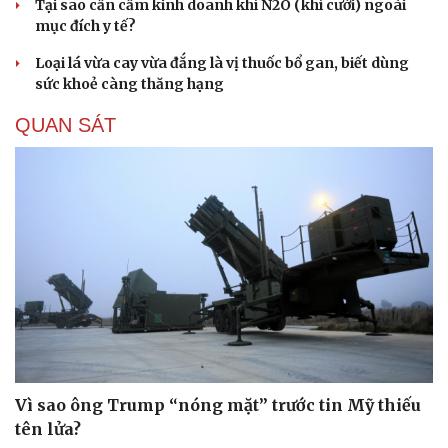
Tại sao cần cấm kinh doanh khí N2O (khí cười) ngoài
mục đích y tế?
Loại lá vừa cay vừa đắng là vị thuốc bổ gan, biết dùng
sức khoẻ càng thăng hạng
QUAN SÁT
Vì sao ông Trump “nóng mặt” trước tin Mỹ thiếu
tên lửa?
Cải chính