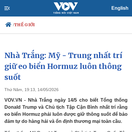
English
THẾ GIỚI
/
Nhà Trắng: Mỹ - Trung nhất trí
Chính trị
Xã hội
Đảng
Tin 24h
giữ eo biển Hormuz luôn thông
Tổ chức nhân sự
Dự báo thời tiết
suốt
Quốc hội
Giáo dục
Nhận diện sự thật
Dấu ấn VOV
Việc làm
Thứ Năm, 19:13, 14/05/2026
Biển đảo
VOV.VN - Nhà Trắng ngày 14/5 cho biết Tổng thống
Donald Trump và Chủ tịch Tập Cận Bình nhất trí rằng
eo biển Hormuz phải luôn được giữ thông suốt để bảo
đảm tự do hàng hải và ổn định thương mại toàn cầu.