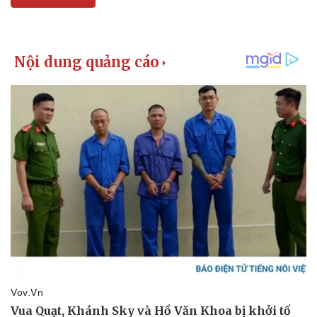
Kinh tế
Thị trường
Bất động sản
Giá vàng
Khởi nghiệp
Tiêu dùng
Tỷ giá
Chứng khoán