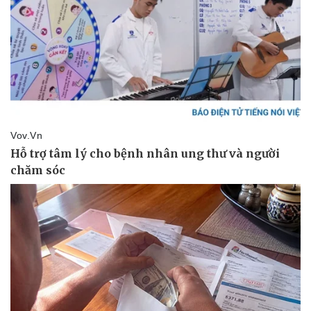
Thể thao
Ô tô - Xe máy
Bóng đá
Ô tô
Lịch thi đấu bóng đá
Xe máy
Thế giới thể thao
Tư vấn
eSports
Hậu trường