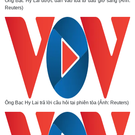
Ông Bạc Hy Lai được dẫn vào tòa từ đầu giờ sáng (Ảnh:
Reuters)
Thế giới
Multimedia
Quan sát
Video
Cuộc sống đó đây
Ảnh
Ông Bạc Hy Lai trả lời câu hỏi tại phiên tòa (Ảnh: Reuters)
Hồ sơ
E-Magazine
Infographic