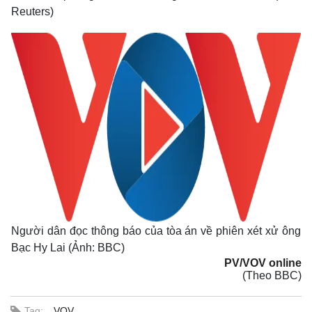
Reuters)
Người dân đọc thông báo của tòa án về phiên xét xử ông
Kinh tế
Thị trường
Bạc Hy Lai (Ảnh: BBC)
Bất động sản
Giá vàng
PV/VOV online
Khởi nghiệp
Tiêu dùng
(Theo BBC)
Tỷ giá
Chứng khoán
Tag:
VOV