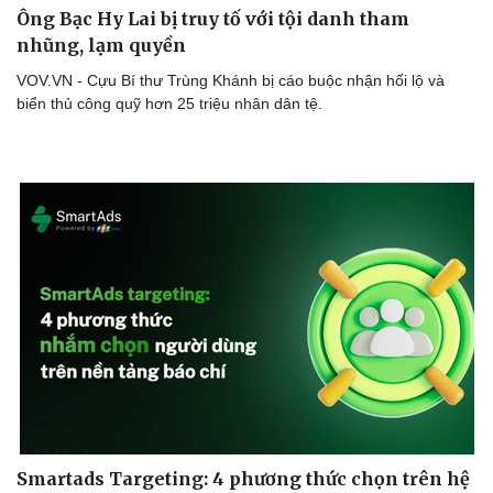
Ông Bạc Hy Lai bị truy tố với tội danh tham
nhũng, lạm quyền
VOV.VN - Cựu Bí thư Trùng Khánh bị cáo buộc nhận hối lộ và
biển thủ công quỹ hơn 25 triệu nhân dân tệ.
Sức khỏe
Đời sống
Dinh dưỡng - món ngon
Nhà đẹp
Cây thuốc
Blog
Sản phụ khoa
Tình yêu - Gia đình
Nhi khoa
Nam khoa
Làm đẹp - giảm cân
Phòng mạch online
Ăn sạch sống khỏe
Smartads Targeting: 4 phương thức chọn trên hệ