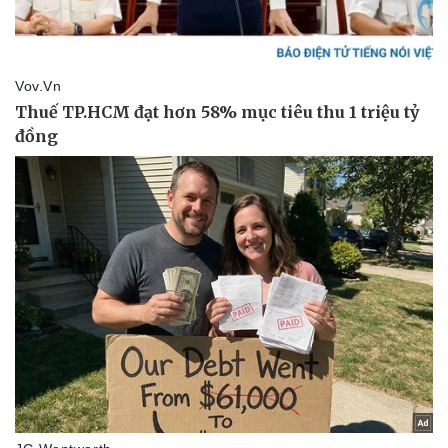
Vụ án
Vũ khí
Tin nóng
Việt Nam
Tư vấn luật
Phân tích