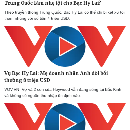
Trung Quốc làm nhẹ tội cho Bạc Hy Lai?
Theo truyền thông Trung Quốc, Bạc Hy Lai có thể chỉ bị xét xử tội
tham nhũng với số tiền 4 triệu USD.
Doanh nghiệp
Công nghệ
Thông tin doanh nghiệp
Sành điệu
Doanh nghiệp 24h
Tin Công nghệ
Doanh nhân
Trải nghiệm
Vì cộng đồng
Chuyển đổi số
Vụ Bạc Hy Lai: Mẹ doanh nhân Anh đòi bồi
thường 8 triệu USD
VOV.VN -Vợ và 2 con của Heywood vẫn đang sống tại Bắc Kinh
và không có nguồn thu nhập ổn định nào.