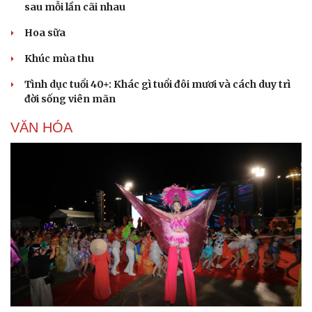
sau mỗi lần cãi nhau
Hoa sữa
Khúc mùa thu
Tình dục tuổi 40+: Khác gì tuổi đôi mươi và cách duy trì
đời sống viên mãn
VĂN HÓA
Du lịch
Podcast
Tư vấn
Câu chuyện thời sự
Săn Tour
Đọc truyện đêm khuya
check-in
Cửa sổ tình yêu
Kể chuyện cho bé