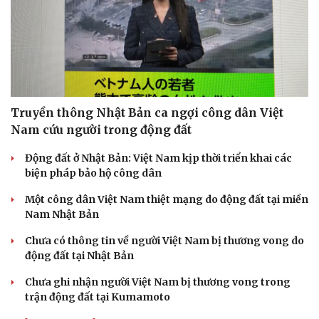
Truyền thông Nhật Bản ca ngợi công dân Việt
Nam cứu người trong động đất
Động đất ở Nhật Bản: Việt Nam kịp thời triển khai các
biện pháp bảo hộ công dân
Một công dân Việt Nam thiệt mạng do động đất tại miền
Văn hóa
Giải trí
Nam Nhật Bản
Sân khấu - Điện ảnh
Nghệ sĩ
Chưa có thông tin về người Việt Nam bị thương vong do
Văn học
Thời trang
động đất tại Nhật Bản
Âm nhạc
Sao Việt
Di sản
Chưa ghi nhận người Việt Nam bị thương vong trong
trận động đất tại Kumamoto