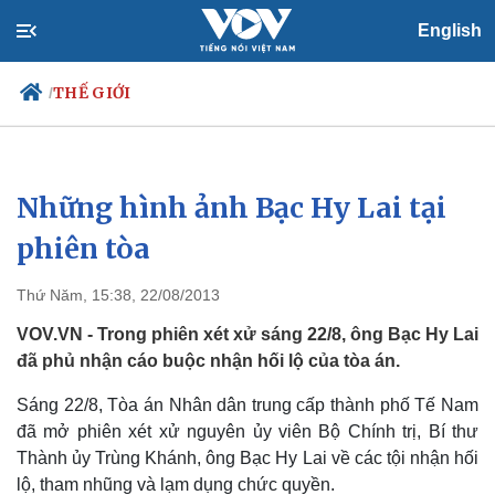
English
THẾ GIỚI
/
Những hình ảnh Bạc Hy Lai tại
Chính trị
Xã hội
Đảng
Tin 24h
phiên tòa
Tổ chức nhân sự
Dự báo thời tiết
Quốc hội
Giáo dục
Thứ Năm, 15:38, 22/08/2013
Nhận diện sự thật
Dấu ấn VOV
Việc làm
VOV.VN - Trong phiên xét xử sáng 22/8, ông Bạc Hy Lai
Biển đảo
đã phủ nhận cáo buộc nhận hối lộ của tòa án.
Sáng 22/8, Tòa án Nhân dân trung cấp thành phố Tế Nam
đã mở phiên xét xử nguyên ủy viên Bộ Chính trị, Bí thư
Thành ủy Trùng Khánh, ông Bạc Hy Lai về các tội nhận hối
lộ, tham nhũng và lạm dụng chức quyền.