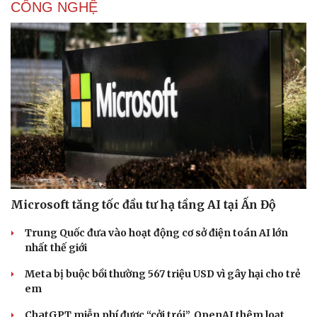
CÔNG NGHỆ
Microsoft tăng tốc đầu tư hạ tầng AI tại Ấn Độ
Trung Quốc đưa vào hoạt động cơ sở điện toán AI lớn
nhất thế giới
Meta bị buộc bồi thường 567 triệu USD vì gây hại cho trẻ
em
ChatGPT miễn phí được “cởi trói”, OpenAI thêm loạt