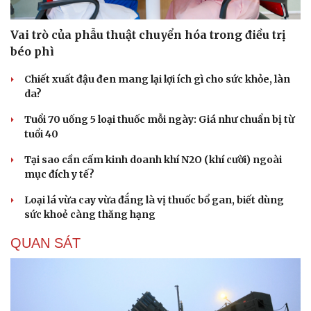
Vai trò của phẫu thuật chuyển hóa trong điều trị
béo phì
Chiết xuất đậu đen mang lại lợi ích gì cho sức khỏe, làn
da?
Tuổi 70 uống 5 loại thuốc mỗi ngày: Giá như chuẩn bị từ
tuổi 40
Tại sao cần cấm kinh doanh khí N2O (khí cười) ngoài
mục đích y tế?
Loại lá vừa cay vừa đắng là vị thuốc bổ gan, biết dùng
sức khoẻ càng thăng hạng
QUAN SÁT