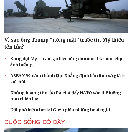
Vì sao ông Trump “nóng mặt” trước tin Mỹ thiếu
tên lửa?
Xung đột Mỹ - Iran tạo hiệu ứng domino, Ukraine chịu
ảnh hưởng
ASEAN 59 năm thành lập: Khẳng định bản lĩnh và giá trị
sức hút
Khủng hoảng tên lửa Patriot đẩy NATO vào thế lưỡng
nan chiến lược
Đột phá hiếm hoi tại Gaza giữa những hoài nghi
CUỘC SỐNG ĐÓ ĐÂY