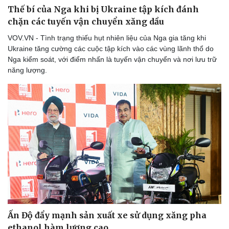
Thế bí của Nga khi bị Ukraine tập kích đánh
chặn các tuyến vận chuyển xăng dầu
VOV.VN - Tình trạng thiếu hụt nhiên liệu của Nga gia tăng khi
Doanh nghiệp
Công nghệ
Ukraine tăng cường các cuộc tập kích vào các vùng lãnh thổ do
Nga kiểm soát, với điểm nhấn là tuyến vận chuyển và nơi lưu trữ
Thông tin doanh nghiệp
Sành điệu
năng lượng.
Doanh nghiệp 24h
Tin Công nghệ
Doanh nhân
Trải nghiệm
Vì cộng đồng
Chuyển đổi số
Ấn Độ đẩy mạnh sản xuất xe sử dụng xăng pha
ethanol hàm lượng cao