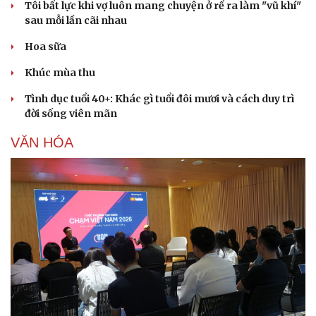
Tôi bất lực khi vợ luôn mang chuyện ở rể ra làm "vũ khí"
sau mỗi lần cãi nhau
Hoa sữa
Khúc mùa thu
Tình dục tuổi 40+: Khác gì tuổi đôi mươi và cách duy trì
đời sống viên mãn
VĂN HÓA