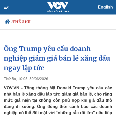
English
THẾ GIỚI
/
Ông Trump yêu cầu doanh
Chính trị
Xã hội
Đảng
Tin 24h
nghiệp giảm giá bán lẻ xăng dầu
Tổ chức nhân sự
Dự báo thời tiết
ngay lập tức
Quốc hội
Giáo dục
Nhận diện sự thật
Dấu ấn VOV
Việc làm
Thứ Ba, 10:05, 30/06/2026
Biển đảo
VOV.VN - Tổng thống Mỹ Donald Trump yêu cầu các
nhà bán lẻ xăng dầu lập tức giảm giá bán lẻ, cho rằng
mức giá hiện tại không còn phù hợp khi giá dầu thô
đang đi xuống. Ông đồng thời cảnh báo các doanh
nghiệp có thể đối mặt với "những rắc rối lớn" nếu tiếp