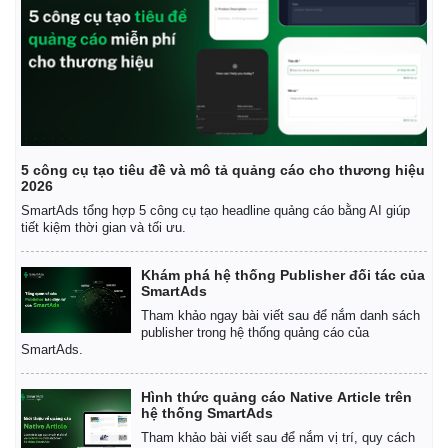
5 công cụ tạo tiêu đề và mô tả quảng cáo cho thương hiệu
2026
SmartAds tổng hợp 5 công cụ tạo headline quảng cáo bằng AI giúp
tiết kiệm thời gian và tối ưu.
Khám phá hệ thống Publisher đối tác của
SmartAds
Tham khảo ngay bài viết sau để nắm danh sách
publisher trong hệ thống quảng cáo của
Kinh tế
Thị trường
SmartAds.
Bất động sản
Giá vàng
Khởi nghiệp
Tiêu dùng
Hình thức quảng cáo Native Article trên
hệ thống SmartAds
Tỷ giá
Chứng khoán
Tham khảo bài viết sau để nắm vị trí, quy cách