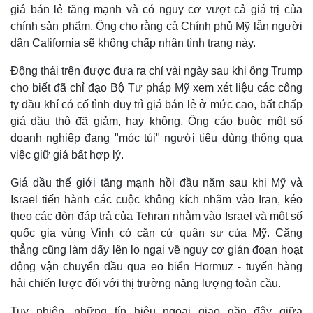
giá bán lẻ tăng mạnh và có nguy cơ vượt cả giá trị của
chính sản phẩm. Ông cho rằng cả Chính phủ Mỹ lẫn người
dân California sẽ không chấp nhận tình trạng này.
Động thái trên được đưa ra chỉ vài ngày sau khi ông Trump
cho biết đã chỉ đạo Bộ Tư pháp Mỹ xem xét liệu các công
ty dầu khí có cố tình duy trì giá bán lẻ ở mức cao, bất chấp
giá dầu thô đã giảm, hay không. Ông cáo buộc một số
doanh nghiệp đang "móc túi" người tiêu dùng thông qua
việc giữ giá bất hợp lý.
Giá dầu thế giới tăng mạnh hồi đầu năm sau khi Mỹ và
Israel tiến hành các cuộc không kích nhằm vào Iran, kéo
Thế giới
Multimedia
theo các đòn đáp trả của Tehran nhằm vào Israel và một số
Quan sát
Video
quốc gia vùng Vịnh có căn cứ quân sự của Mỹ. Căng
Cuộc sống đó đây
Ảnh
Hồ sơ
E-Magazine
thẳng cũng làm dấy lên lo ngại về nguy cơ gián đoạn hoạt
Infographic
động vận chuyển dầu qua eo biển Hormuz - tuyến hàng
hải chiến lược đối với thị trường năng lượng toàn cầu.
Tuy nhiên, những tín hiệu ngoại giao gần đây giữa