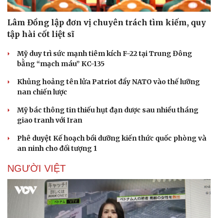
Lâm Đồng lập đơn vị chuyên trách tìm kiếm, quy
tập hài cốt liệt sĩ
Mỹ duy trì sức mạnh tiêm kích F-22 tại Trung Đông
bằng “mạch máu” KC-135
Sức khỏe
Đời sống
Khủng hoảng tên lửa Patriot đẩy NATO vào thế lưỡng
Dinh dưỡng - món ngon
Nhà đẹp
nan chiến lược
Cây thuốc
Blog
Sản phụ khoa
Tình yêu - Gia đình
Mỹ bác thông tin thiếu hụt đạn dược sau nhiều tháng
Nhi khoa
giao tranh với Iran
Nam khoa
Phê duyệt Kế hoạch bồi dưỡng kiến thức quốc phòng và
Làm đẹp - giảm cân
an ninh cho đối tượng 1
Phòng mạch online
Ăn sạch sống khỏe
NGƯỜI VIỆT