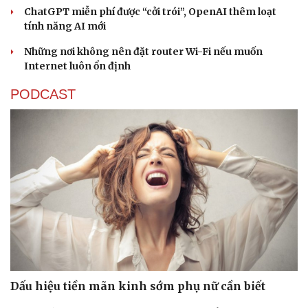
ChatGPT miễn phí được “cởi trói”, OpenAI thêm loạt
tính năng AI mới
Những nơi không nên đặt router Wi-Fi nếu muốn
Internet luôn ổn định
PODCAST
Văn hóa
Giải trí
Sân khấu - Điện ảnh
Nghệ sĩ
Văn học
Thời trang
Âm nhạc
Sao Việt
Di sản
Dấu hiệu tiền mãn kinh sớm phụ nữ cần biết