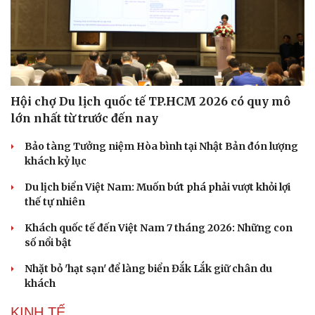
Hội chợ Du lịch quốc tế TP.HCM 2026 có quy mô
lớn nhất từ trước đến nay
Bảo tàng Tưởng niệm Hòa bình tại Nhật Bản đón lượng
khách kỷ lục
Du lịch biển Việt Nam: Muốn bứt phá phải vượt khỏi lợi
thế tự nhiên
Khách quốc tế đến Việt Nam 7 tháng 2026: Những con
số nổi bật
Du lịch
Podcast
Tư vấn
Câu chuyện thời sự
Nhặt bỏ 'hạt sạn' để làng biển Đắk Lắk giữ chân du
Săn Tour
Đọc truyện đêm khuya
khách
check-in
Cửa sổ tình yêu
KINH TẾ
Kể chuyện cho bé