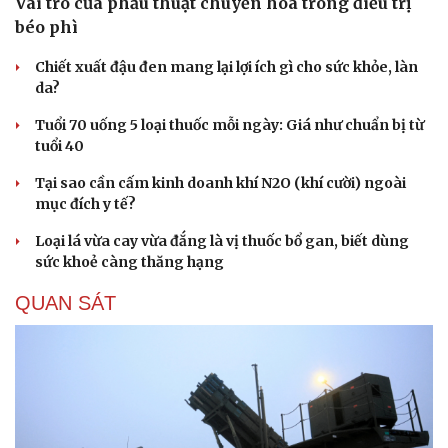
Vai trò của phẫu thuật chuyển hóa trong điều trị
béo phì
Chiết xuất đậu đen mang lại lợi ích gì cho sức khỏe, làn
da?
Tuổi 70 uống 5 loại thuốc mỗi ngày: Giá như chuẩn bị từ
tuổi 40
Tại sao cần cấm kinh doanh khí N2O (khí cười) ngoài
mục đích y tế?
Loại lá vừa cay vừa đắng là vị thuốc bổ gan, biết dùng
sức khoẻ càng thăng hạng
QUAN SÁT