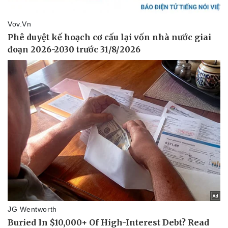
Vụ án
Vũ khí
Tin nóng
Việt Nam
Tư vấn luật
Phân tích