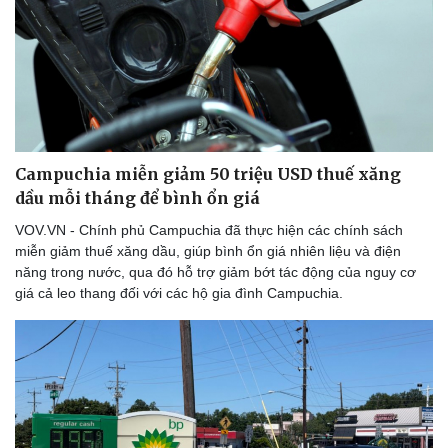
Thể thao
Ô tô - Xe máy
Bóng đá
Ô tô
Lịch thi đấu bóng đá
Xe máy
Thế giới thể thao
Tư vấn
eSports
Hậu trường
Campuchia miễn giảm 50 triệu USD thuế xăng
dầu mỗi tháng để bình ổn giá
VOV.VN - Chính phủ Campuchia đã thực hiện các chính sách
miễn giảm thuế xăng dầu, giúp bình ổn giá nhiên liệu và điện
năng trong nước, qua đó hỗ trợ giảm bớt tác động của nguy cơ
giá cả leo thang đối với các hộ gia đình Campuchia.