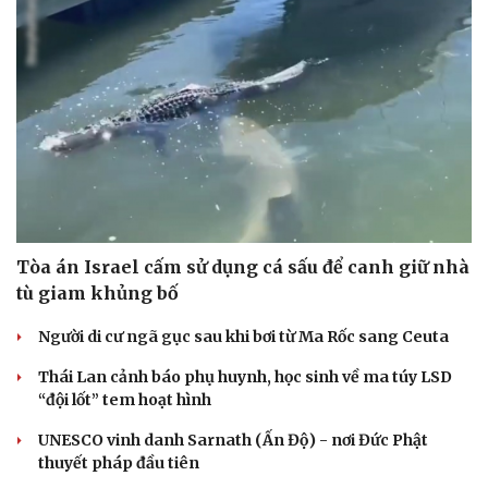
Tòa án Israel cấm sử dụng cá sấu để canh giữ nhà
tù giam khủng bố
Người di cư ngã gục sau khi bơi từ Ma Rốc sang Ceuta
Thái Lan cảnh báo phụ huynh, học sinh về ma túy LSD
“đội lốt” tem hoạt hình
UNESCO vinh danh Sarnath (Ấn Độ) - nơi Đức Phật
thuyết pháp đầu tiên