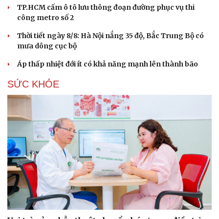
TP.HCM cấm ô tô lưu thông đoạn đường phục vụ thi
công metro số 2
Thời tiết ngày 8/8: Hà Nội nắng 35 độ, Bắc Trung Bộ có
mưa dông cục bộ
Áp thấp nhiệt đới ít có khả năng mạnh lên thành bão
SỨC KHỎE
Cải chính