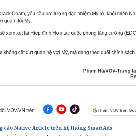
 Barack Obam, yêu cầu lực lượng đặc nhiệm Mỹ rời khỏi miền N
với quân đội Mỹ.
 sẽ xem xét lại Hiệp định Hợp tác quốc phòng tăng cường (ED
es
không cắt đứt quan hệ với Mỹ, mà đang theo đuổi chính sách 
Phạm Hà/VOV-Trung tâ
Re
 dõi VOV.VN trên
Thêm VOV trên Goo
 cáo Native Article trên hệ thống SmartAds