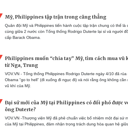
Mỹ, Philippines tập trận trong căng thẳng
Quân đội Mỹ và Philippines tiến hành cuộc tập trận chung có thể là 
cùng giữa 2 nước còn Tổng thống Rodrigo Duterte lại sỉ vả người đ
cấp Barack Obama.
Philippines muốn “chia tay” Mỹ, tìm cách mua vũ 
từ Nga, Trung
VOV.VN - Tổng thống Philippines Rodrigo Duterte ngày 4/10 đã rủa
Obama “go to hell” (đi xuống đi ngục đi) và nói rằng ông không cần
vũ khí của Mỹ.
Đại sứ mới của Mỹ tại Philippines có đối phó được v
ông Duterte?
VOV.VN -Thượng viện Mỹ đã phê chuẩn việc bổ nhiệm một đại sứ 
của Mỹ tại Philippines, đảm nhận trọng trách dung hòa quan hệ giữ