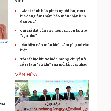
sinh
Bác sĩ cảnh báo phim người lớn, rượu
bia đang âm thầm bào mòn "bản lĩnh
đàn ông"
Cái giá đắt của việc tiêm silicon làm to
"cậu nhỏ"
Dấu hiệu tiền mãn kinh sớm phụ nữ cần
biết
Tôi bất lực khi vợ luôn mang chuyện ở
rể ra làm "vũ khí" sau mỗi lần cãi nhau
VĂN HÓA
e
ông