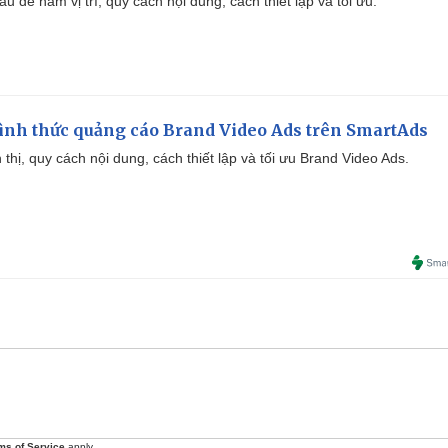
u để nắm vị trí, quy cách nội dung, cách thiết lập và tối ưu.
ình thức quảng cáo Brand Video Ads trên SmartAds
ển thị, quy cách nội dung, cách thiết lập và tối ưu Brand Video Ads.
ms of Service
apply.