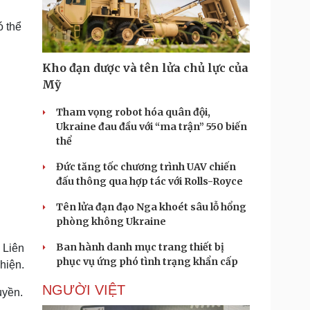
Doanh nghiệp 24h
Tin Công nghệ
Doanh nhân
Trải nghiệm
ó thể
ì cộng đồng
Chuyển đổi số
Kho đạn dược và tên lửa chủ lực của
u lịch
Podcast
Mỹ
Tư vấn
Câu chuyện thời sự
Săn Tour
Đọc truyện đêm khuya
Tham vọng robot hóa quân đội,
heck-in
Cửa sổ tình yêu
Ukraine đau đầu với “ma trận” 550 biến
Kể chuyện cho bé
thể
Hạt giống tâm hồn
Đức tăng tốc chương trình UAV chiến
đấu thông qua hợp tác với Rolls-Royce
Tên lửa đạn đạo Nga khoét sâu lỗ hổng
phòng không Ukraine
Ban hành danh mục trang thiết bị
 Liên
phục vụ ứng phó tình trạng khẩn cấp
hiện.
NGƯỜI VIỆT
uyền.