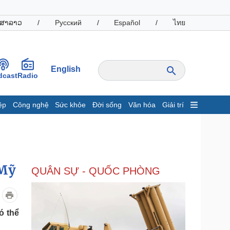
ສາລາວ
/
Русский
/
Español
/
ไทย
English
dcast
Radio
ệp
Công nghệ
Sức khỏe
Đời sống
Văn hóa
Giải trí
inh tế
Thị trường
ất động sản
Giá vàng
hởi nghiệp
Tiêu dùng
Tỷ giá
 Mỹ
QUÂN SỰ - QUỐC PHÒNG
Chứng khoán
Giá cà phê
oanh nghiệp
Công nghệ
ó thể
hông tin doanh nghiệp
Sành điệu