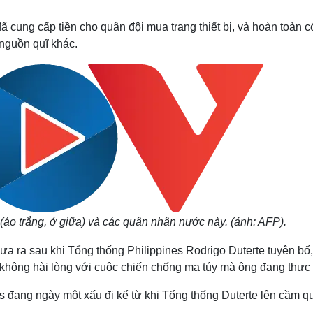
Lịch thi đấu bóng đá
Xe máy
Thế giới thể thao
Tư vấn
 cung cấp tiền cho quân đội mua trang thiết bị, và hoàn toàn c
eSports
V
 nguồn quĩ khác.
Hậu trường
Văn hóa
Giải trí
D
Sân khấu - Điện ảnh
Nghệ sĩ
Văn học
Thời trang
Âm nhạc
Sao Việt
c
Di sản
(áo trắng, ở giữa) và các quân nhân nước này. (ảnh: AFP).
a ra sau khi Tổng thống Philippines Rodrigo Duterte tuyên bố,
ọ không hài lòng với cuộc chiến chống ma túy mà ông đang thực 
 đang ngày một xấu đi kể từ khi Tổng thống Duterte lên cầm q