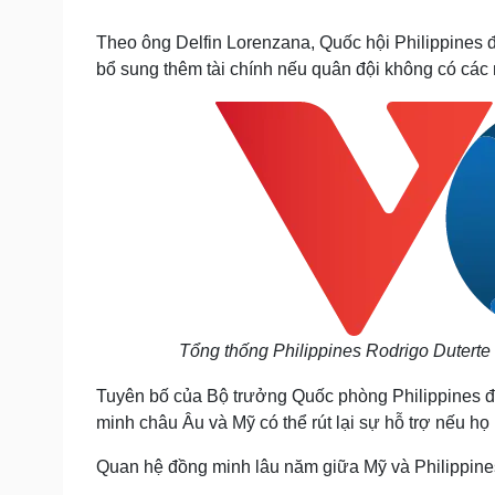
Tin nóng
Việt Nam
Tư vấn luật
Phân tích
Theo ông Delfin Lorenzana, Quốc hội Philippines đã
bổ sung thêm tài chính nếu quân đội không có các
Sức khỏe
Đời sống
Dinh dưỡng - món ngon
Nhà đẹp
Cây thuốc
Blog
Sản phụ khoa
Tình yêu - Gia đình
Nhi khoa
Nam khoa
Làm đẹp - giảm cân
Phòng mạch online
Ăn sạch sống khỏe
Cải chính
Tổng thống Philippines Rodrigo Duterte 
Tuyên bố của Bộ trưởng Quốc phòng Philippines đư
minh châu Âu và Mỹ có thể rút lại sự hỗ trợ nếu h
Quan hệ đồng minh lâu năm giữa Mỹ và Philippines