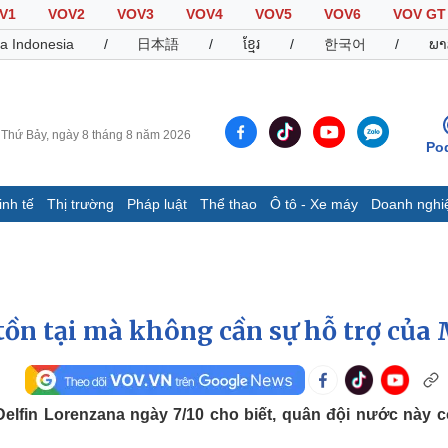
V1
VOV2
VOV3
VOV4
VOV5
VOV6
VOV GT
a Indonesia
/
日本語
/
ខ្មែរ
/
한국어
/
ພາ
Thứ Bảy, ngày 8 tháng 8 năm 2026
Po
inh tế
Thị trường
Pháp luật
Thể thao
Ô tô - Xe máy
Doanh nghi
Thế giới
Multimedia
K
Quan sát
Video
B
Cuộc sống đó đây
Ảnh
K
Hồ sơ
E-Magazine
 tồn tại mà không cần sự hỗ trợ của
Infographic
Thể thao
Ô tô - Xe máy
D
elfin Lorenzana ngày 7/10 cho biết, quân đội nước này c
Bóng đá
Ô tô
T