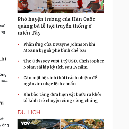
Phó huyện trưởng của Hàn Quốc
quảng bá lễ hội truyền thống ở
cuối
ồng
miền Tây
Phản ứng của Dwayne Johnson khi
Moana bị giới phê bình chê bai
khí
The Odyssey vượt 1 tỷ USD, Christopher
Nolan tái lập kỳ tích sau 14 năm
 ông
Cần một hệ sinh thái trách nhiệm để
 mua
ngăn âm nhạc lệch chuẩn
Khi bảo tàng đưa hiện vật bước ra khỏi
tủ kính trò chuyện cùng công chúng
ới
DU LỊCH
mới
a ông