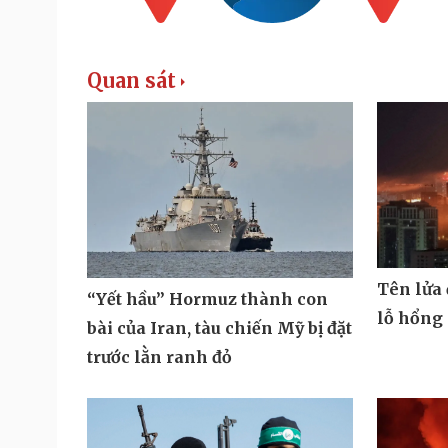
Quan sát
Tên lửa
“Yết hầu” Hormuz thành con
lỗ hổng
bài của Iran, tàu chiến Mỹ bị đặt
trước lằn ranh đỏ