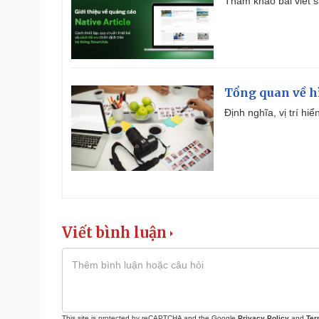
Tham khảo bài viết sa
Tổng quan về h
Định nghĩa, vị trí hi
Viết bình luận
This site is protected by reCAPTCHA and the Google
Privacy Policy
and
Ter