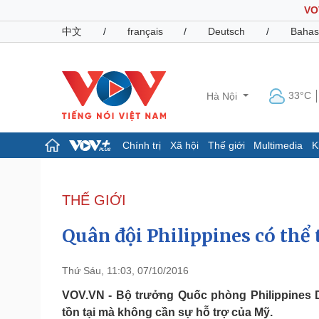
VO
中文
/
français
/
Deutsch
/
Bahas
33°C
Hà Nội
Chính trị
Xã hội
Thế giới
Multimedia
K
Chính trị
Xã hội
Đảng
Tin 24h
THẾ GIỚI
Tổ chức nhân sự
Dự báo thời tiết
Quốc hội
Giáo dục
Quân đội Philippines có thể
Nhận diện sự thật
Dấu ấn VOV
Việc làm
Biển đảo
Thứ Sáu, 11:03, 07/10/2016
Pháp luật
Quân sự - Quốc phòng
VOV.VN - Bộ trưởng Quốc phòng Philippines D
tồn tại mà không cần sự hỗ trợ của Mỹ.
Vụ án
Vũ khí