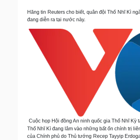
Tin nóng
Việt Nam
Tư vấn luật
Phân tích
Hãng tin Reuters cho biết, quân đội Thổ Nhĩ Kì ng
đang diễn ra tại nước này.
Sức khỏe
Đời sống
Dinh dưỡng - món ngon
Nhà đẹp
Cây thuốc
Blog
Sản phụ khoa
Tình yêu - Gia đình
Nhi khoa
Nam khoa
Làm đẹp - giảm cân
Phòng mạch online
Ăn sạch sống khỏe
Cải chính
Cuộc họp Hội đồng An ninh quốc gia Thổ Nhĩ Kỳ t
Thổ Nhĩ Kì đang lâm vào những bất ổn chính trị l
của Chính phủ do Thủ tướng Recep Tayyip Erdogan