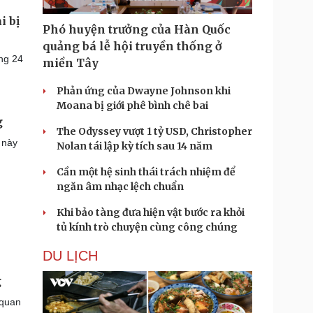
i bị
Phó huyện trưởng của Hàn Quốc
quảng bá lễ hội truyền thống ở
ng 24
miền Tây
Phản ứng của Dwayne Johnson khi
Moana bị giới phê bình chê bai
g
The Odyssey vượt 1 tỷ USD, Christopher
 này
Nolan tái lập kỳ tích sau 14 năm
Cần một hệ sinh thái trách nhiệm để
ngăn âm nhạc lệch chuẩn
Khi bảo tàng đưa hiện vật bước ra khỏi
tủ kính trò chuyện cùng công chúng
DU LỊCH
g
 quan