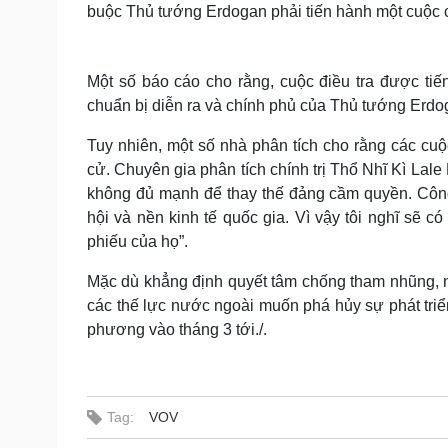
buộc Thủ tướng Erdogan phải tiến hành một cuộc cả
Một số báo cáo cho rằng, cuộc điều tra được tiế
chuẩn bị diễn ra và chính phủ của Thủ tướng Erdo
Tuy nhiên, một số nhà phân tích cho rằng các c
cử. Chuyên gia phân tích chính trị Thổ Nhĩ Kì Lale
không đủ mạnh để thay thế đảng cầm quyền. Công
hội và nền kinh tế quốc gia. Vì vậy tôi nghĩ sẽ c
phiếu của họ”.
Mặc dù khẳng định quyết tâm chống tham nhũng, 
các thế lực nước ngoài muốn phá hủy sự phát triể
phương vào tháng 3 tới./.
Tag:
VOV