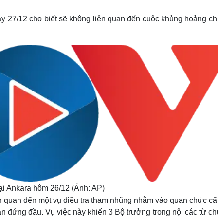
Lịch thi đấu bóng đá
Xe máy
Thế giới thể thao
Tư vấn
ày 27/12 cho biết sẽ không liên quan đến cuộc khủng hoảng chí
eSports
V
Hậu trường
Văn hóa
Giải trí
D
Sân khấu - Điện ảnh
Nghệ sĩ
Văn học
Thời trang
Âm nhạc
Sao Việt
c
Di sản
ại Ankara hôm 26/12 (Ảnh: AP)
iên quan đến một vụ điều tra tham nhũng nhằm vào quan chức cấ
 đứng đầu. Vụ việc này khiến 3 Bộ trưởng trong nội các từ ch