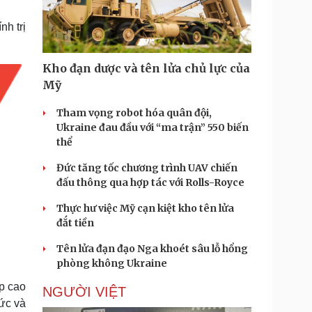
Doanh nghiệp 24h
Tin Công nghệ
Doanh nhân
Trải nghiệm
nh trị
ì cộng đồng
Chuyển đổi số
Kho đạn dược và tên lửa chủ lực của
u lịch
Podcast
Mỹ
Tư vấn
Câu chuyện thời sự
Săn Tour
Đọc truyện đêm khuya
Tham vọng robot hóa quân đội,
heck-in
Cửa sổ tình yêu
Ukraine đau đầu với “ma trận” 550 biến
Kể chuyện cho bé
thể
Hạt giống tâm hồn
Đức tăng tốc chương trình UAV chiến
đấu thông qua hợp tác với Rolls-Royce
Thực hư việc Mỹ cạn kiệt kho tên lửa
đắt tiền
Tên lửa đạn đạo Nga khoét sâu lỗ hổng
phòng không Ukraine
p cao
NGƯỜI VIỆT
ức và