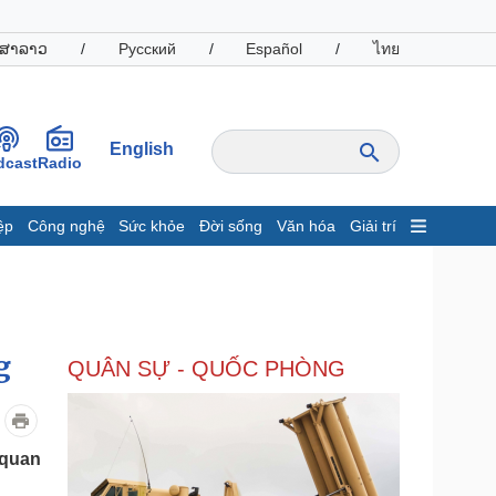
ສາລາວ
/
Русский
/
Español
/
ไทย
English
dcast
Radio
ệp
Công nghệ
Sức khỏe
Đời sống
Văn hóa
Giải trí
inh tế
Thị trường
ất động sản
Giá vàng
hởi nghiệp
Tiêu dùng
Tỷ giá
g
QUÂN SỰ - QUỐC PHÒNG
Chứng khoán
Giá cà phê
oanh nghiệp
Công nghệ
 quan
hông tin doanh nghiệp
Sành điệu