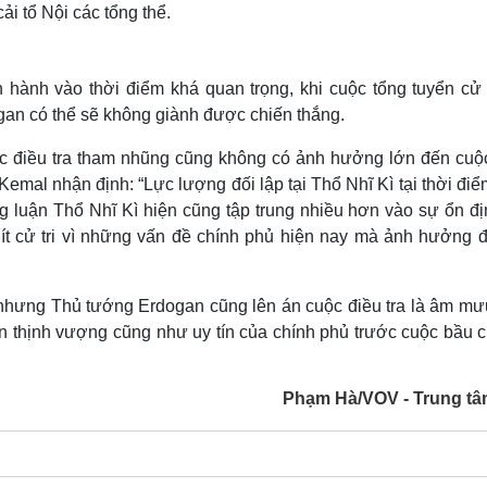
i tổ Nội các tổng thể.
n hành vào thời điểm khá quan trọng, khi cuộc tổng tuyển cử
gan có thể sẽ không giành được chiến thắng.
uộc điều tra tham nhũng cũng không có ảnh hưởng lớn đến cuộ
 Kemal nhận định: “Lực lượng đối lập tại Thổ Nhĩ Kì tại thời đi
 luận Thổ Nhĩ Kì hiện cũng tập trung nhiều hơn vào sự ổn đị
ó ít cử tri vì những vấn đề chính phủ hiện nay mà ảnh hưởng 
nhưng Thủ tướng Erdogan cũng lên án cuộc điều tra là âm mư
n thịnh vượng cũng như uy tín của chính phủ trước cuộc bầu c
Phạm Hà/VOV - Trung tâ