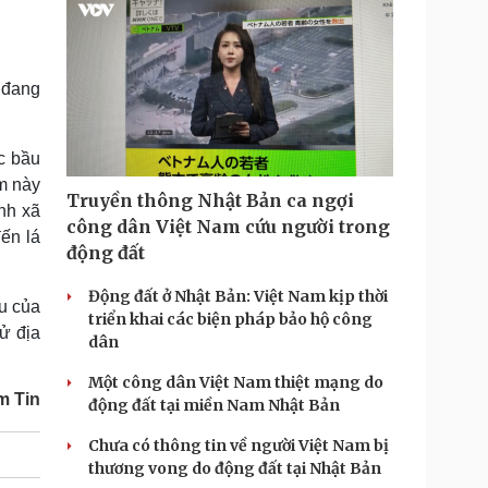
 đang
c bầu
ểm này
Truyền thông Nhật Bản ca ngợi
nh xã
công dân Việt Nam cứu người trong
đến lá
động đất
Động đất ở Nhật Bản: Việt Nam kịp thời
u của
triển khai các biện pháp bảo hộ công
ử địa
dân
Một công dân Việt Nam thiệt mạng do
m Tin
động đất tại miền Nam Nhật Bản
Chưa có thông tin về người Việt Nam bị
thương vong do động đất tại Nhật Bản