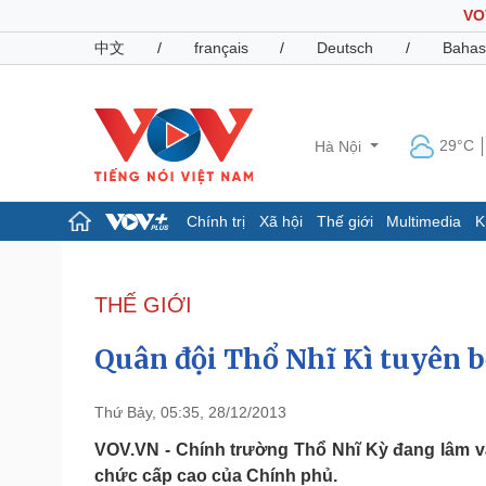
VO
中文
/
français
/
Deutsch
/
Bahas
29°C
Hà Nội
Chính trị
Xã hội
Thế giới
Multimedia
K
Chính trị
Xã hội
Đảng
Tin 24h
THẾ GIỚI
Tổ chức nhân sự
Dự báo thời tiết
Quốc hội
Giáo dục
Quân đội Thổ Nhĩ Kì tuyên 
Nhận diện sự thật
Dấu ấn VOV
Việc làm
Biển đảo
Thứ Bảy, 05:35, 28/12/2013
Pháp luật
Quân sự - Quốc phòng
VOV.VN - Chính trường Thổ Nhĩ Kỳ đang lâm v
chức cấp cao của Chính phủ.
Vụ án
Vũ khí