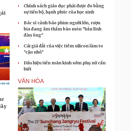
Chính sách giáo dục phải được đo bằng
sự tiến bộ, hạnh phúc của học sinh
Bác sĩ cảnh báo phim người lớn, rượu
bia đang âm thầm bào mòn "bản lĩnh
đàn ông"
Cái giá đắt của việc tiêm silicon làm to
"cậu nhỏ"
Dấu hiệu tiền mãn kinh sớm phụ nữ cần
biết
VĂN HÓA