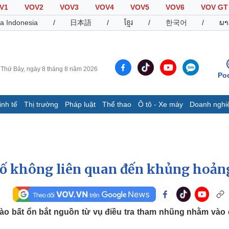
V1
VOV2
VOV3
VOV4
VOV5
VOV6
VOV GT
a Indonesia
/
日本語
/
ខ្មែរ
/
한국어
/
ພາ
Thứ Bảy, ngày 8 tháng 8 năm 2026
Po
inh tế
Thị trường
Pháp luật
Thể thao
Ô tô - Xe máy
Doanh nghi
Thế giới
Multimedia
K
Quan sát
Video
B
Cuộc sống đó đây
Ảnh
K
Hồ sơ
E-Magazine
bố không liên quan đến khủng hoản
Infographic
Thể thao
Ô tô - Xe máy
D
ào bất ổn bắt nguồn từ vụ điều tra tham nhũng nhằm vào
Bóng đá
Ô tô
T