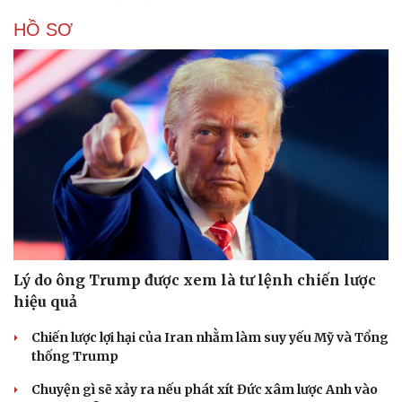
HỒ SƠ
Lý do ông Trump được xem là tư lệnh chiến lược
hiệu quả
Chiến lược lợi hại của Iran nhằm làm suy yếu Mỹ và Tổng
thống Trump
Chuyện gì sẽ xảy ra nếu phát xít Đức xâm lược Anh vào