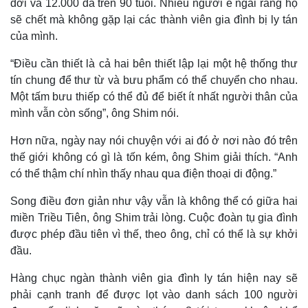
đời và 12.000 đã trên 90 tuổi. Nhiều người e ngai rằng họ
sẽ chết mà không gặp lại các thành viên gia đình bị ly tán
của mình.
“Điều cần thiết là cả hai bên thiết lập lại một hệ thống thư
tín chung để thư từ và bưu phẩm có thể chuyển cho nhau.
Một tấm bưu thiếp có thể đủ để biết ít nhất người thân của
mình vẫn còn sống”, ông Shim nói.
Hơn nữa, ngày nay nói chuyện với ai đó ở nơi nào đó trên
Kinh tế
Thị trường
thế giới không có gì là tốn kém, ông Shim giải thích. “Anh
Bất động sản
Giá vàng
có thể thậm chí nhìn thấy nhau qua điện thoại di động.”
Khởi nghiệp
Tiêu dùng
Tỷ giá
Song điều đơn giản như vậy vẫn là không thể có giữa hai
Chứng khoán
miền Triều Tiên, ông Shim trải lòng. Cuộc đoàn tụ gia đình
Giá cà phê
được phép đầu tiên vì thế, theo ông, chỉ có thể là sự khởi
đầu.
Hàng chục ngàn thành viên gia đình ly tán hiện nay sẽ
phải cạnh tranh để được lọt vào danh sách 100 người