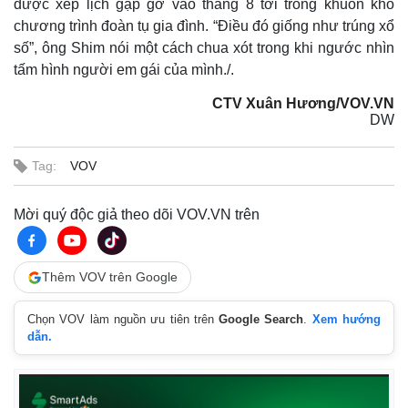
được xếp lịch gặp gỡ vào tháng 8 tới trong khuôn khổ
chương trình đoàn tụ gia đình. “Điều đó giống như trúng xổ
số”, ông Shim nói một cách chua xót trong khi ngước nhìn
tấm hình người em gái của mình./.
CTV Xuân Hương/VOV.VN
DW
Tag:
VOV
Mời quý độc giả theo dõi VOV.VN trên
Thêm VOV trên Google
Chọn VOV làm nguồn ưu tiên trên
Google Search
.
Xem hướng
dẫn.