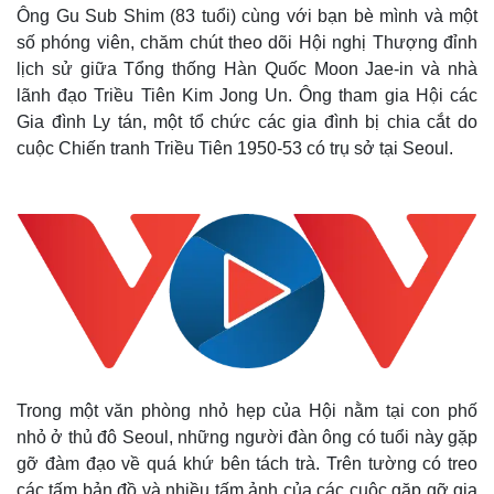
Ông Gu Sub Shim (83 tuổi) cùng với bạn bè mình và một
số phóng viên, chăm chút theo dõi Hội nghị Thượng đỉnh
lịch sử giữa Tổng thống Hàn Quốc Moon Jae-in và nhà
lãnh đạo Triều Tiên Kim Jong Un. Ông tham gia Hội các
Gia đình Ly tán, một tổ chức các gia đình bị chia cắt do
cuộc Chiến tranh Triều Tiên 1950-53 có trụ sở tại Seoul.
Trong một văn phòng nhỏ hẹp của Hội nằm tại con phố
nhỏ ở thủ đô Seoul, những người đàn ông có tuổi này gặp
gỡ đàm đạo về quá khứ bên tách trà. Trên tường có treo
các tấm bản đồ và nhiều tấm ảnh của các cuộc gặp gỡ gia