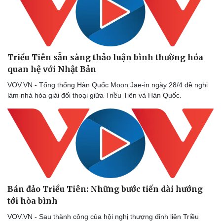
Triều Tiên sẵn sàng thảo luận bình thường hóa
quan hệ với Nhật Bản
VOV.VN - Tổng thống Hàn Quốc Moon Jae-in ngày 28/4 đề nghị
làm nhà hòa giải đối thoại giữa Triều Tiên và Hàn Quốc.
Doanh nghiệp
Công nghệ
Thông tin doanh nghiệp
Sành điệu
Doanh nghiệp 24h
Tin Công nghệ
Doanh nhân
Trải nghiệm
Vì cộng đồng
Chuyển đổi số
Bán đảo Triều Tiên: Những bước tiến dài hướng
tới hòa bình
VOV.VN - Sau thành công của hội nghị thượng đỉnh liên Triều