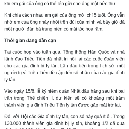
khi em gái của ông có thể lén gửi cho ông một bức thư.
Khi chia cách nhau em gái của ông mới chỉ 5 tuổi. Ông vẫn
nhớ em của ông nhảy nhót trên đùi của mình và bây giờ đã
một người đàn bà trung niên có mái tóc hoa râm.
Thời gian đang dần cạn
Tại cuộc họp vào tuần qua, Tổng thống Hàn Quốc và nhà
lãnh đạo Triều Tiên đã nhất trí nối lại các cuộc đoàn viên
cho các gia đình bị ly tán. Lần đầu tiên trong lịch sử, một
người trị vì Triều Tiên đề cập đến số phận của các gia đình
ly tán.
Vào ngày 15/8, lễ kỷ niệm quân Nhật đầu hàng sau khi bại
trận trong Thế chiến II, dự kiến sẽ có khoảng một trăm
thành viên gia đình Triều Tiên ly tán được gặp mặt trở lại.
Đối với Hội các Gia đình Ly tán, con số này quá ít ỏi. Trong
130.000 thành viên gia đình bị ly tán, khoảng 1/2 đã qua