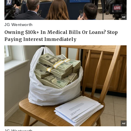
Thể thao
Ô tô - Xe máy
Bóng đá
Ô tô
Lịch thi đấu bóng đá
Xe máy
Thế giới thể thao
Tư vấn
eSports
Hậu trường