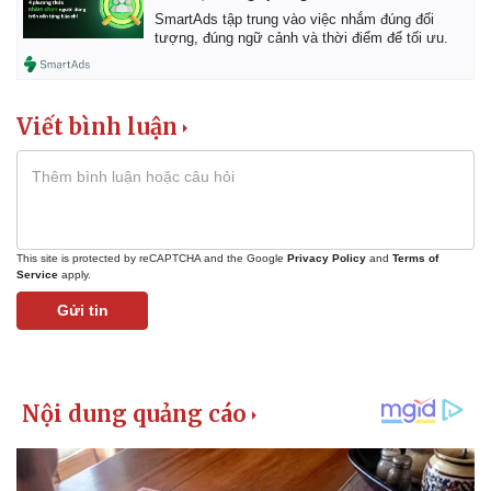
SmartAds tập trung vào việc nhắm đúng đối
tượng, đúng ngữ cảnh và thời điểm để tối ưu.
Viết bình luận
Pháp luật
Quân sự - Quốc phòng
This site is protected by reCAPTCHA and the Google
Privacy Policy
and
Terms of
Vụ án
Vũ khí
Service
apply.
Tin nóng
Việt Nam
Gửi tin
Tư vấn luật
Phân tích