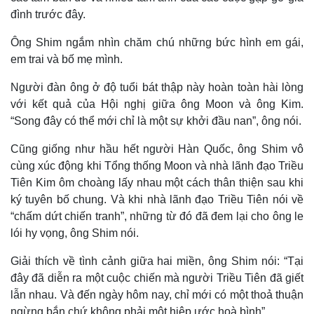
đình trước đây.
Ông Shim ngắm nhìn chăm chú những bức hình em gái,
em trai và bố mẹ mình.
Người đàn ông ở độ tuổi bát thập này hoàn toàn hài lòng
với kết quả của Hội nghị giữa ông Moon và ông Kim.
“Song đây có thể mới chỉ là một sự khởi đầu nan”, ông nói.
Cũng giống như hầu hết người Hàn Quốc, ông Shim vô
cùng xúc động khi Tổng thống Moon và nhà lãnh đạo Triều
Tiên Kim ôm choàng lấy nhau một cách thân thiện sau khi
ký tuyên bố chung. Và khi nhà lãnh đạo Triều Tiên nói về
“chấm dứt chiến tranh”, những từ đó đã đem lại cho ông le
lói hy vọng, ông Shim nói.
Giải thích về tình cảnh giữa hai miền, ông Shim nói: “Tại
đây đã diễn ra một cuộc chiến mà người Triều Tiên đã giết
lẫn nhau. Và đến ngày hôm nay, chỉ mới có một thoả thuận
ngừng bắn chứ không phải một hiệp ước hoà bình”.