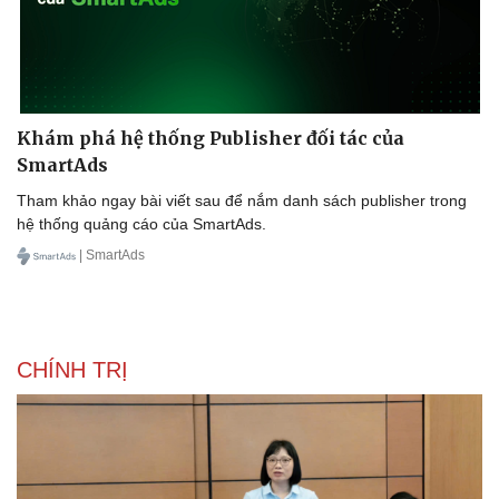
Khám phá hệ thống Publisher đối tác của
SmartAds
Tham khảo ngay bài viết sau để nắm danh sách publisher trong
hệ thống quảng cáo của SmartAds.
| SmartAds
Văn hóa
Giải trí
Sân khấu - Điện ảnh
Nghệ sĩ
Văn học
Thời trang
CHÍNH TRỊ
Âm nhạc
Sao Việt
Di sản