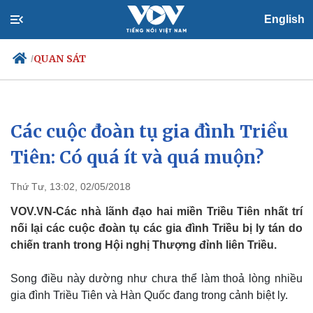
English
QUAN SÁT
/
Các cuộc đoàn tụ gia đình Triều
Chính trị
Xã hội
Đảng
Tin 24h
Tiên: Có quá ít và quá muộn?
Tổ chức nhân sự
Dự báo thời tiết
Quốc hội
Giáo dục
Thứ Tư, 13:02, 02/05/2018
Nhận diện sự thật
Dấu ấn VOV
Việc làm
VOV.VN-Các nhà lãnh đạo hai miền Triều Tiên nhất trí
Biển đảo
nối lại các cuộc đoàn tụ các gia đình Triều bị ly tán do
chiến tranh trong Hội nghị Thượng đỉnh liên Triều.
Song điều này dường như chưa thể làm thoả lòng nhiều
gia đình Triều Tiên và Hàn Quốc đang trong cảnh biệt ly.