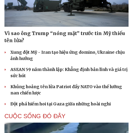
Vì sao ông Trump “nóng mặt” trước tin Mỹ thiếu
tên lửa?
Xung đột Mỹ - Iran tạo hiệu ứng domino, Ukraine chịu
ảnh hưởng
ASEAN 59 năm thành lập: Khẳng định bản lĩnh và giá trị
sức hút
Khủng hoảng tên lửa Patriot đẩy NATO vào thế lưỡng
nan chiến lược
Đột phá hiếm hoi tại Gaza giữa những hoài nghi
CUỘC SỐNG ĐÓ ĐÂY