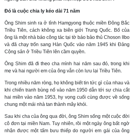
Đó là cuộc chia ly kéo dài 71 năm
Ông Shim sinh ra ở tỉnh Hamgyong thuộc miền Đông Bắc
Triều Tiên, cách không xa biên giới Trung Quốc. Bố của
ông là một nhà báo công tác tại tờ báo bảo thủ Choson IIbo
và đã chạy trốn sang Hàn Quốc vào năm 1945 khi Đảng
Cộng sản ở Triều Tiên lên cầm quyền.
Ông Shim đã đi theo cha mình hai năm sau đó, trong khi
Thế giới
Multimedia
mẹ và hai người em của ông vẫn còn lưu lại Triều Tiên.
Quan sát
Video
Cuộc sống đó đây
Ảnh
Trong nhiều năm ròng, họ không biết tin tức gì của nhau và
Hồ sơ
E-Magazine
khi chiến tranh bùng nổ vào năm 1950 dẫn tới sự chia cắt
Infographic
hai miền vào năm 1953, hy vọng cuối cùng được về sống
chung một mái nhà tan thành mây khói.
Sau khi cha của ông qua đời, ông Shim sống một cuộc đời
cô đơn tại miền Nam. Tuy nhiên, rồi một ngày ông bất ngờ
nhận được một tấm bưu thiếp do người em gái của ông