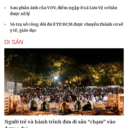
Sau phản ánh của VOV, điểm ngập ở xã Lưu Vệ cơ bản
được xử lý
56 trụ sở công dôi dư ở TP.HCM được chuyển thành cơ sở
y tế, giáo dục
DI SẢN
Du lịch
Podcast
Tư vấn
Câu chuyện thời sự
Săn Tour
Đọc truyện đêm khuya
check-in
Cửa sổ tình yêu
Kể chuyện cho bé
Hạt giống tâm hồn
Người trẻ và hành trình đưa di sản “chạm” vào