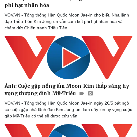
phi hạt nhân hóa
VOV.VN - Tổng thống Hàn Quốc Moon Jae-in cho biết, Nhà lãnh
đạo Triều Tiên Kim Jong-un vẫn cam kết phi hạt nhân hóa và
chấm dứt Chiến tranh Triều Tiên.
Ảnh: Cuộc gặp nồng ấm Moon-Kim thắp sáng hy
vọng thượng đỉnh Mỹ-Triều
VOV.VN - Tổng thống Hàn Quốc Moon Jae-in ngày 26/5 bất ngờ
có cuộc gặp nhà lãnh đạo Kim Jong-un, làm dấy lên hy vọng cuộc
gặp Mỹ-Triều có thể sẽ được cứu vãn.
Sức khỏe
Đời sống
Dinh dưỡng - món ngon
Nhà đẹp