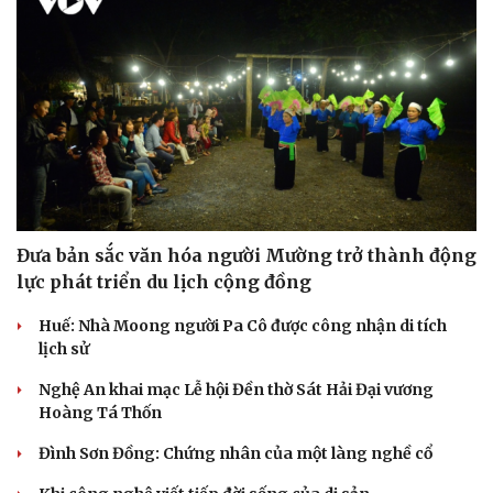
Đưa bản sắc văn hóa người Mường trở thành động
lực phát triển du lịch cộng đồng
Du lịch
Podcast
Tư vấn
Câu chuyện thời sự
Huế: Nhà Moong người Pa Cô được công nhận di tích
Săn Tour
Đọc truyện đêm khuya
lịch sử
check-in
Cửa sổ tình yêu
Kể chuyện cho bé
Nghệ An khai mạc Lễ hội Đền thờ Sát Hải Đại vương
Hạt giống tâm hồn
Hoàng Tá Thốn
Đình Sơn Đồng: Chứng nhân của một làng nghề cổ