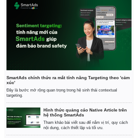
SmartAds chính thức ra mắt tính năng Targeting theo 'cảm
xúc'
Đây là bước mở rộng quan trọng trong hệ sinh thái contextual
targeting.
Pháp luật
Quân sự - Quốc phòng
Hình thức quảng cáo Native Article trên
Vụ án
Vũ khí
hệ thống SmartAds
Tin nóng
Việt Nam
Tham khảo bài viết sau để nắm vị trí, quy cách
Tư vấn luật
Phân tích
nội dung, cách thiết lập và tối ưu.