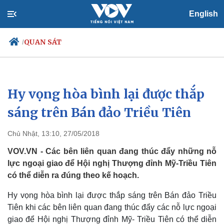
English
QUAN SÁT
/
Hy vọng hòa bình lại được thắp
Chính trị
Xã hội
Đảng
Tin 24h
sáng trên Bán đảo Triều Tiên
Tổ chức nhân sự
Dự báo thời tiết
Quốc hội
Giáo dục
Chủ Nhật, 13:10, 27/05/2018
Nhận diện sự thật
Dấu ấn VOV
Việc làm
VOV.VN - Các bên liên quan đang thúc đẩy những nỗ
Biển đảo
lực ngoại giao để Hội nghị Thượng đỉnh Mỹ-Triều Tiên
có thể diễn ra đúng theo kế hoạch.
Hy vọng hòa bình lại được thắp sáng trên Bán đảo Triều
Tiên khi các bên liên quan đang thúc đẩy các nỗ lực ngoại
giao để Hội nghị Thượng đỉnh Mỹ- Triều Tiên có thể diễn