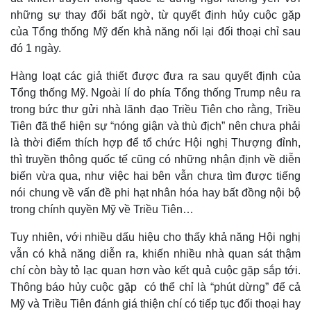
những sự thay đổi bất ngờ, từ quyết định hủy cuộc gặp
của Tổng thống Mỹ đến khả năng nối lại đối thoại chỉ sau
đó 1 ngày.
Hàng loạt các giả thiết được đưa ra sau quyết định của
Tổng thống Mỹ. Ngoài lí do phía Tổng thống Trump nêu ra
trong bức thư gửi nhà lãnh đạo Triều Tiên cho rằng, Triều
Tiên đã thể hiện sự “nóng giận và thù địch” nên chưa phải
là thời điểm thích hợp để tổ chức Hội nghị Thượng đỉnh,
thì truyền thông quốc tế cũng có những nhận định về diễn
biến vừa qua, như việc hai bên vẫn chưa tìm được tiếng
nói chung về vấn đề phi hạt nhân hóa hay bất đồng nội bộ
trong chính quyền Mỹ về Triều Tiên…
Tuy nhiên, với nhiều dấu hiệu cho thấy khả năng Hội nghị
vẫn có khả năng diễn ra, khiến nhiều nhà quan sát thậm
chí còn bày tỏ lạc quan hơn vào kết quả cuộc gặp sắp tới.
Thông báo hủy cuộc gặp có thể chỉ là “phút dừng” để cả
Kinh tế
Thị trường
Mỹ và Triều Tiên đánh giá thiện chí có tiếp tục đối thoại hay