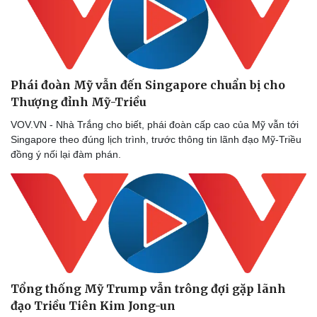
Cây thuốc
Blog
Sản phụ khoa
Tình yêu - Gia đình
Nhi khoa
Nam khoa
Làm đẹp - giảm cân
Phái đoàn Mỹ vẫn đến Singapore chuẩn bị cho
Phòng mạch online
Ăn sạch sống khỏe
Thượng đỉnh Mỹ-Triều
VOV.VN - Nhà Trắng cho biết, phái đoàn cấp cao của Mỹ vẫn tới
Singapore theo đúng lịch trình, trước thông tin lãnh đạo Mỹ-Triều
đồng ý nối lại đàm phán.
Tổng thống Mỹ Trump vẫn trông đợi gặp lãnh
đạo Triều Tiên Kim Jong-un