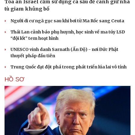
Tòa án Israel cấm sử dụng cá sấu để canh giữ nhà
tù giam khủng bố
Người di cư ngã gục sau khi bơi từ Ma Rốc sang Ceuta
Thái Lan cảnh báo phụ huynh, học sinh về ma túy LSD
“đội lốt” tem hoạt hình
Cải chính
UNESCO vinh danh Sarnath (Ấn Độ) - nơi Đức Phật
thuyết pháp đầu tiên
Trung Quốc đạt đột phá trong phát triển lúa lai vô tính
HỒ SƠ