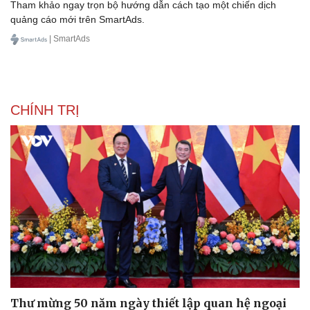
Tham khảo ngay trọn bộ hướng dẫn cách tạo một chiến dịch
quảng cáo mới trên SmartAds.
| SmartAds
CHÍNH TRỊ
Văn hóa
Giải trí
Sân khấu - Điện ảnh
Nghệ sĩ
Văn học
Thời trang
Thư mừng 50 năm ngày thiết lập quan hệ ngoại
Âm nhạc
Sao Việt