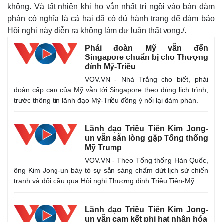
không. Và tất nhiên khi họ vẫn nhất trí ngồi vào bàn đàm
Bất động sản
Giá vàng
Khởi nghiệp
Tiêu dùng
phán có nghĩa là cả hai đã có đủ hành trang để đảm bảo
Tỷ giá
Hội nghị này diễn ra không làm dư luận thất vọng./.
Chứng khoán
Phái đoàn Mỹ vẫn đến
Giá cà phê
Singapore chuẩn bị cho Thượng
đỉnh Mỹ-Triều
VOV.VN - Nhà Trắng cho biết, phái
đoàn cấp cao của Mỹ vẫn tới Singapore theo đúng lịch trình,
trước thông tin lãnh đạo Mỹ-Triều đồng ý nối lại đàm phán.
Lãnh đạo Triều Tiên Kim Jong-
un vẫn sẵn lòng gặp Tổng thống
Mỹ Trump
VOV.VN - Theo Tổng thống Hàn Quốc,
ông Kim Jong-un bày tỏ sự sẵn sàng chấm dứt lịch sử chiến
tranh và đối đầu qua Hội nghị Thượng đỉnh Triều Tiên-Mỹ.
Lãnh đạo Triều Tiên Kim Jong-
un vẫn cam kết phi hạt nhân hóa