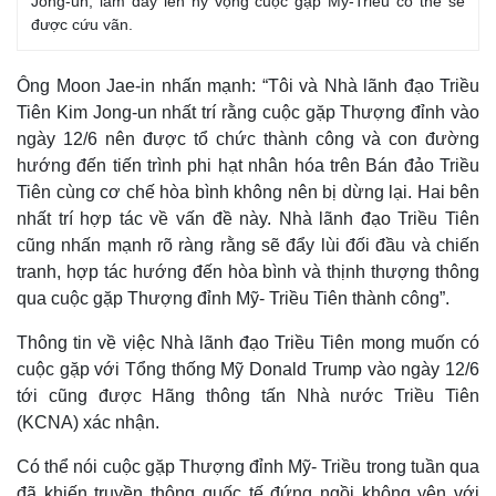
Jong-un, làm dấy lên hy vọng cuộc gặp Mỹ-Triều có thể sẽ
được cứu vãn.
Ông Moon Jae-in nhấn mạnh: “Tôi và Nhà lãnh đạo Triều
Tiên Kim Jong-un nhất trí rằng cuộc gặp Thượng đỉnh vào
ngày 12/6 nên được tổ chức thành công và con đường
hướng đến tiến trình phi hạt nhân hóa trên Bán đảo Triều
Tiên cùng cơ chế hòa bình không nên bị dừng lại. Hai bên
nhất trí hợp tác về vấn đề này. Nhà lãnh đạo Triều Tiên
cũng nhấn mạnh rõ ràng rằng sẽ đẩy lùi đối đầu và chiến
tranh, hợp tác hướng đến hòa bình và thịnh thượng thông
qua cuộc gặp Thượng đỉnh Mỹ- Triều Tiên thành công”.
Thông tin về việc Nhà lãnh đạo Triều Tiên mong muốn có
cuộc gặp với Tổng thống Mỹ Donald Trump vào ngày 12/6
tới cũng được Hãng thông tấn Nhà nước Triều Tiên
(KCNA) xác nhận.
Có thể nói cuộc gặp Thượng đỉnh Mỹ- Triều trong tuần qua
đã khiến truyền thông quốc tế đứng ngồi không yên với