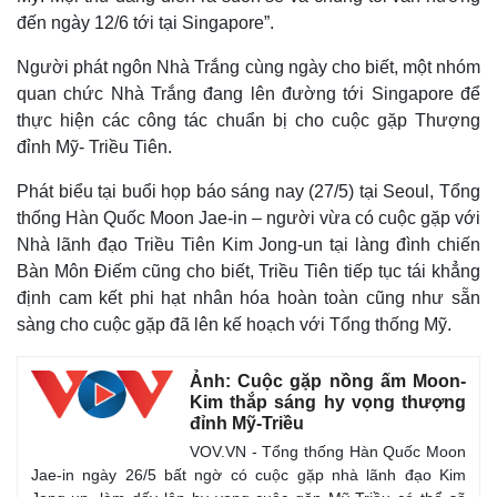
đến ngày 12/6 tới tại Singapore”.
Người phát ngôn Nhà Trắng cùng ngày cho biết, một nhóm
quan chức Nhà Trắng đang lên đường tới Singapore để
thực hiện các công tác chuẩn bị cho cuộc gặp Thượng
Thế giới
Multimedia
đỉnh Mỹ- Triều Tiên.
Quan sát
Video
Cuộc sống đó đây
Ảnh
Phát biểu tại buổi họp báo sáng nay (27/5) tại Seoul, Tổng
Hồ sơ
E-Magazine
thống Hàn Quốc Moon Jae-in – người vừa có cuộc gặp với
Infographic
Nhà lãnh đạo Triều Tiên Kim Jong-un tại làng đình chiến
Bàn Môn Điếm cũng cho biết, Triều Tiên tiếp tục tái khẳng
định cam kết phi hạt nhân hóa hoàn toàn cũng như sẵn
sàng cho cuộc gặp đã lên kế hoạch với Tổng thống Mỹ.
Ảnh: Cuộc gặp nồng ấm Moon-
Kim thắp sáng hy vọng thượng
đỉnh Mỹ-Triều
VOV.VN - Tổng thống Hàn Quốc Moon
Jae-in ngày 26/5 bất ngờ có cuộc gặp nhà lãnh đạo Kim