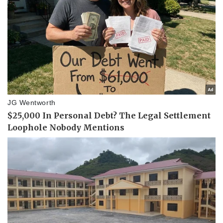
Thể thao
Ô tô - Xe máy
Bóng đá
Ô tô
Lịch thi đấu bóng đá
Xe máy
Thế giới thể thao
Tư vấn
eSports
Hậu trường