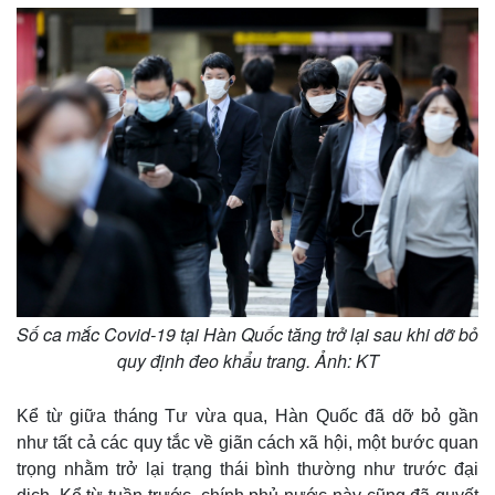
Số ca mắc Covid-19 tại Hàn Quốc tăng trở lại sau khi dỡ bỏ
quy định đeo khẩu trang. Ảnh: KT
Thế giới
Multimedia
Quan sát
Video
Cuộc sống đó đây
Ảnh
Kể từ giữa tháng Tư vừa qua, Hàn Quốc đã dỡ bỏ gần
Hồ sơ
E-Magazine
như tất cả các quy tắc về giãn cách xã hội, một bước quan
Infographic
trọng nhằm trở lại trạng thái bình thường như trước đại