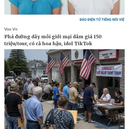
Pháp luật
Quân sự - Quốc phòng
Vụ án
Vũ khí
Tin nóng
Việt Nam
Tư vấn luật
Phân tích