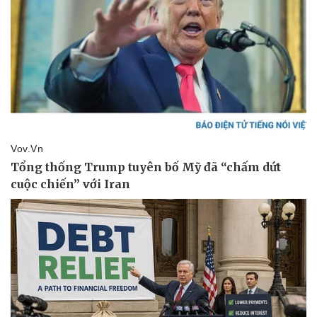
Sức khỏe
Đời sống
Dinh dưỡng - món ngon
Nhà đẹp
Cây thuốc
Blog
Sản phụ khoa
Tình yêu - Gia đình