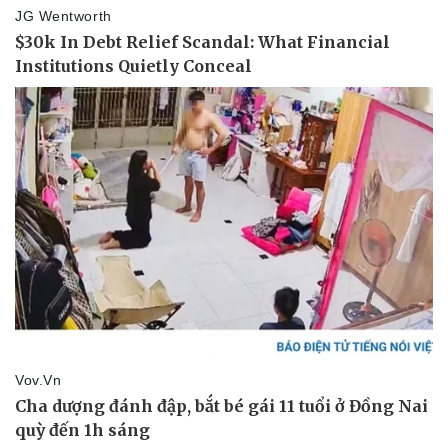
Thể thao
Ô tô - Xe máy
Bóng đá
Ô tô
Lịch thi đấu bóng đá
Xe máy
Thế giới thể thao
Tư vấn
eSports
Hậu trường