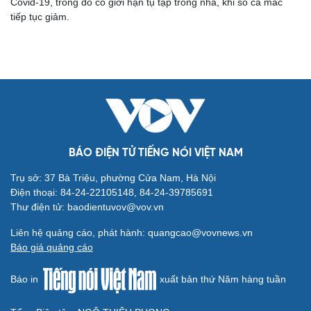
Covid-19, trong đó có giới hạn tụ tập trong nhà, khi số ca mắc
tiếp tục giảm.
BÁO ĐIỆN TỬ TIẾNG NÓI VIỆT NAM
Trụ sở: 37 Bà Triệu, phường Cửa Nam, Hà Nội
Điện thoại: 84-24-22105148, 84-24-39785691
Cải chính
Thư điện tử: baodientuvov@vov.vn
Liên hệ quảng cáo, phát hành: quangcao@vovnews.vn
Báo giá quảng cáo
Báo in
xuất bản thứ Năm hàng tuần