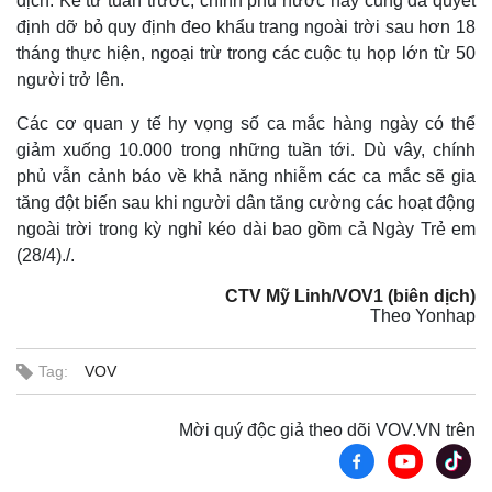
dịch. Kể từ tuần trước, chính phủ nước này cũng đã quyết
định dỡ bỏ quy định đeo khẩu trang ngoài trời sau hơn 18
tháng thực hiện, ngoại trừ trong các cuộc tụ họp lớn từ 50
người trở lên.
Các cơ quan y tế hy vọng số ca mắc hàng ngày có thể
giảm xuống 10.000 trong những tuần tới. Dù vây, chính
phủ vẫn cảnh báo về khả năng nhiễm các ca mắc sẽ gia
tăng đột biến sau khi người dân tăng cường các hoạt động
ngoài trời trong kỳ nghỉ kéo dài bao gồm cả Ngày Trẻ em
(28/4)./.
CTV Mỹ Linh/VOV1 (biên dịch)
Theo Yonhap
Tag:
VOV
Mời quý độc giả theo dõi VOV.VN trên
Kinh tế
Thị trường
Bất động sản
Giá vàng