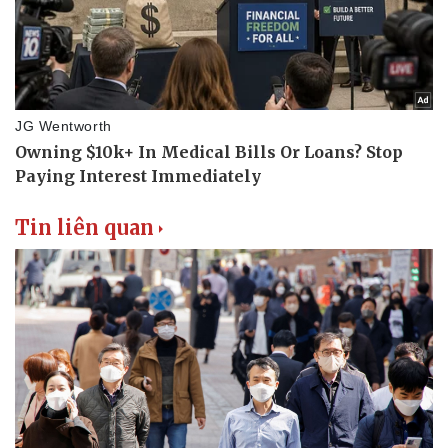
Nhi khoa
Nam khoa
Làm đẹp - giảm cân
Phòng mạch online
Ăn sạch sống khỏe
Tin liên quan