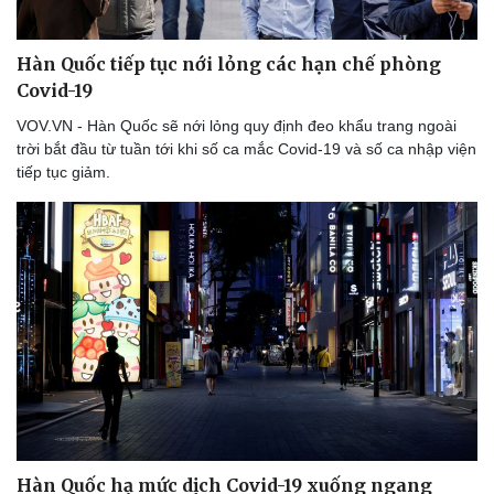
Hàn Quốc tiếp tục nới lỏng các hạn chế phòng
Covid-19
Văn hóa
Giải trí
VOV.VN - Hàn Quốc sẽ nới lỏng quy định đeo khẩu trang ngoài
Sân khấu - Điện ảnh
Nghệ sĩ
trời bắt đầu từ tuần tới khi số ca mắc Covid-19 và số ca nhập viện
Văn học
Thời trang
tiếp tục giảm.
Âm nhạc
Sao Việt
Di sản
Hàn Quốc hạ mức dịch Covid-19 xuống ngang