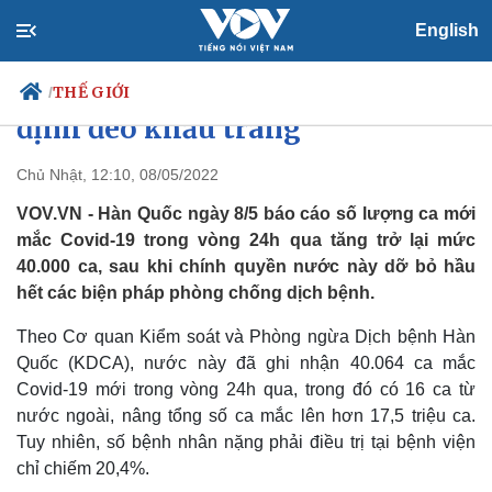
English
Số ca mắc Covid-19 tại Hàn Quốc
tăng trở lại sau khi dỡ bỏ quy
THẾ GIỚI
/
định đeo khẩu trang
Chủ Nhật, 12:10, 08/05/2022
Chính trị
Xã hội
VOV.VN - Hàn Quốc ngày 8/5 báo cáo số lượng ca mới
Đảng
Tin 24h
mắc Covid-19 trong vòng 24h qua tăng trở lại mức
Tổ chức nhân sự
Dự báo thời tiết
40.000 ca, sau khi chính quyền nước này dỡ bỏ hầu
Quốc hội
Giáo dục
hết các biện pháp phòng chống dịch bệnh.
Nhận diện sự thật
Dấu ấn VOV
Việc làm
Theo Cơ quan Kiểm soát và Phòng ngừa Dịch bệnh Hàn
Biển đảo
Quốc (KDCA), nước này đã ghi nhận 40.064 ca mắc
Covid-19 mới trong vòng 24h qua, trong đó có 16 ca từ
nước ngoài, nâng tổng số ca mắc lên hơn 17,5 triệu ca.
Tuy nhiên, số bệnh nhân nặng phải điều trị tại bệnh viện
chỉ chiếm 20,4%.