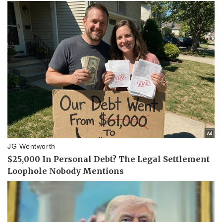
Doanh nghiệp
Công nghệ
Thông tin doanh nghiệp
Sành điệu
Doanh nghiệp 24h
Tin Công nghệ
Doanh nhân
Trải nghiệm
Vì cộng đồng
Chuyển đổi số