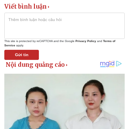
Khởi nghiệp
Tiêu dùng
Viết bình luận
Tỷ giá
Chứng khoán
Giá cà phê
This site is protected by reCAPTCHA and the Google
Privacy Policy
and
Terms of
Service
apply.
Gửi tin