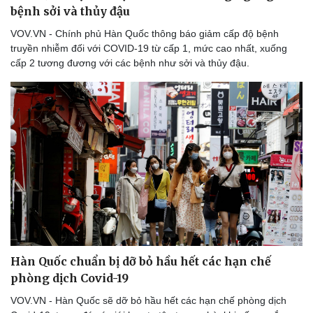
bệnh sởi và thủy đậu
VOV.VN - Chính phủ Hàn Quốc thông báo giảm cấp độ bệnh
truyền nhiễm đối với COVID-19 từ cấp 1, mức cao nhất, xuống
cấp 2 tương đương với các bệnh như sởi và thủy đậu.
Du lịch
Podcast
Tư vấn
Câu chuyện thời sự
Săn Tour
Đọc truyện đêm khuya
check-in
Cửa sổ tình yêu
Kể chuyện cho bé
Hạt giống tâm hồn
Hàn Quốc chuẩn bị dỡ bỏ hầu hết các hạn chế
phòng dịch Covid-19
VOV.VN - Hàn Quốc sẽ dỡ bỏ hầu hết các hạn chế phòng dịch