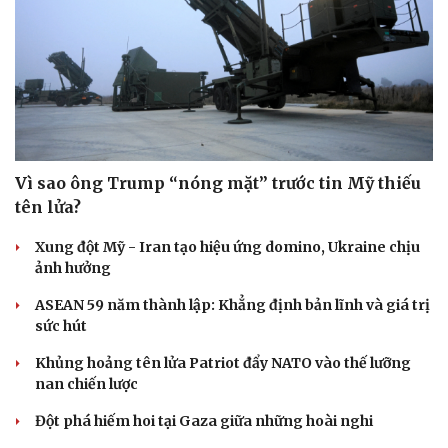
Vì sao ông Trump “nóng mặt” trước tin Mỹ thiếu
tên lửa?
Xung đột Mỹ - Iran tạo hiệu ứng domino, Ukraine chịu
ảnh hưởng
ASEAN 59 năm thành lập: Khẳng định bản lĩnh và giá trị
sức hút
Khủng hoảng tên lửa Patriot đẩy NATO vào thế lưỡng
nan chiến lược
Đột phá hiếm hoi tại Gaza giữa những hoài nghi
Cải chính