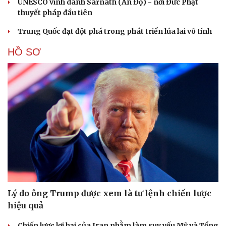
UNESCO vinh danh Sarnath (Ấn Độ) - nơi Đức Phật
thuyết pháp đầu tiên
Trung Quốc đạt đột phá trong phát triển lúa lai vô tính
HỒ SƠ
Lý do ông Trump được xem là tư lệnh chiến lược
hiệu quả
Chiến lược lợi hại của Iran nhằm làm suy yếu Mỹ và Tổng