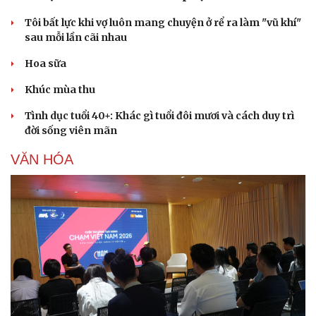
Tôi bất lực khi vợ luôn mang chuyện ở rể ra làm "vũ khí"
sau mỗi lần cãi nhau
Hoa sữa
Khúc mùa thu
Tình dục tuổi 40+: Khác gì tuổi đôi mươi và cách duy trì
đời sống viên mãn
VĂN HÓA