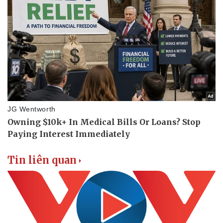
Vụ án
Vũ khí
Tin nóng
Việt Nam
Tư vấn luật
Phân tích
Tin liên quan