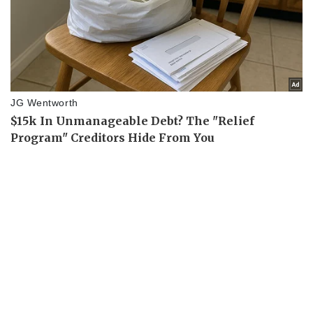
Kinh tế
Thị trường
Bất động sản
Giá vàng
Khởi nghiệp
Tiêu dùng
Tỷ giá
Chứng khoán