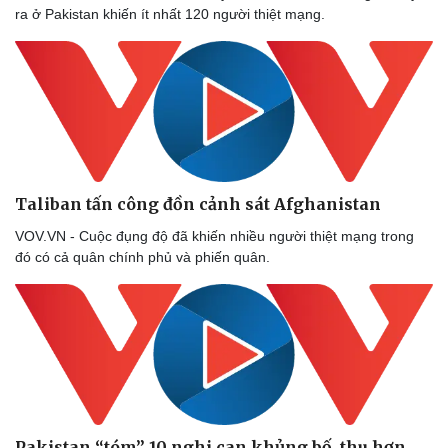
ra ở Pakistan khiến ít nhất 120 người thiệt mạng.
Thể thao
Ô tô - Xe máy
Bóng đá
Ô tô
Lịch thi đấu bóng đá
Xe máy
Thế giới thể thao
Tư vấn
eSports
Hậu trường
Taliban tấn công đồn cảnh sát Afghanistan
VOV.VN - Cuộc đụng độ đã khiến nhiều người thiệt mạng trong
đó có cả quân chính phủ và phiến quân.
Pakistan “tóm” 10 nghi can khủng bố, thu hơn