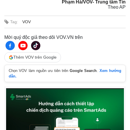
Phạm Hà/VOV- Trung tâm Tin
Theo AP
Tag:
VOV
Mời quý độc giả theo dõi VOV.VN trên
Thêm VOV trên Google
Chọn VOV làm nguồn ưu tiên trên
Google Search
.
Xem hướng
dẫn.
Thế giới
Multimedia
Quan sát
Video
Cuộc sống đó đây
Ảnh
Hồ sơ
E-Magazine
Infographic