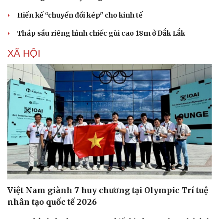
Hiến kế “chuyển đổi kép" cho kinh tế
Tháp sầu riêng hình chiếc gùi cao 18m ở Đắk Lắk
XÃ HỘI
Du lịch
Podcast
Tư vấn
Câu chuyện thời sự
Việt Nam giành 7 huy chương tại Olympic Trí tuệ
Săn Tour
Đọc truyện đêm khuya
nhân tạo quốc tế 2026
check-in
Cửa sổ tình yêu
Kể chuyện cho bé