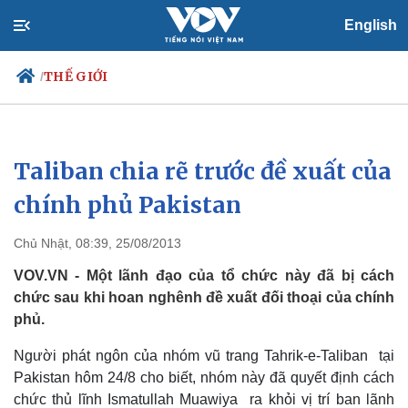
English
THẾ GIỚI
/
Taliban chia rẽ trước đề xuất của
Chính trị
Xã hội
Đảng
Tin 24h
chính phủ Pakistan
Tổ chức nhân sự
Dự báo thời tiết
Quốc hội
Giáo dục
Chủ Nhật, 08:39, 25/08/2013
Nhận diện sự thật
Dấu ấn VOV
Việc làm
VOV.VN - Một lãnh đạo của tổ chức này đã bị cách
Biển đảo
chức sau khi hoan nghênh đề xuất đối thoại của chính
phủ.
Người phát ngôn của nhóm vũ trang Tahrik-e-Taliban tại
Pakistan hôm 24/8 cho biết, nhóm này đã quyết định cách
chức thủ lĩnh Ismatullah Muawiya ra khỏi vị trí ban lãnh