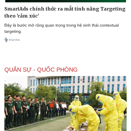
SmartAds chính thức ra mắt tính năng Targeting
theo 'cảm xúc'
Đây là bước mở rộng quan trọng trong hệ sinh thái contextual
Doanh nghiệp
Công nghệ
targeting.
Thông tin doanh nghiệp
Sành điệu
Doanh nghiệp 24h
Tin Công nghệ
Doanh nhân
Trải nghiệm
Vì cộng đồng
Chuyển đổi số
QUÂN SỰ - QUỐC PHÒNG