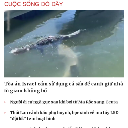
CUỘC SỐNG ĐÓ ĐÂY
Tòa án Israel cấm sử dụng cá sấu để canh giữ nhà
tù giam khủng bố
Người di cư ngã gục sau khi bơi từ Ma Rốc sang Ceuta
Thái Lan cảnh báo phụ huynh, học sinh về ma túy LSD
“đội lốt” tem hoạt hình