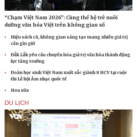
“Chạm Việt Nam 2026”: Cùng thế hệ trẻ nuôi
dưỡng văn hóa Việt trên không gian số
Hiệu sách cũ, không gian sáng tạo mang nhiều giá trị
cần gìn giữ
Đắk Lắk yêu cầu chuyển hóa giá trị văn hóa thành động
lực tăng trưởng
Đoàn học sinh Việt Nam xuất sắc giành 8 HCV tại cuộc
thi Lễ hội Âm nhạc quốc tế
Hoa sữa
Văn hóa
Giải trí
Sân khấu - Điện ảnh
Nghệ sĩ
DU LỊCH
Văn học
Thời trang
Âm nhạc
Sao Việt
Di sản