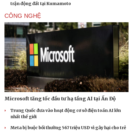
trận động đất tại Kumamoto
CÔNG NGHỆ
Sức khỏe
Đời sống
Dinh dưỡng - món ngon
Nhà đẹp
Cây thuốc
Blog
Sản phụ khoa
Tình yêu - Gia đình
Nhi khoa
Nam khoa
Làm đẹp - giảm cân
Phòng mạch online
Ăn sạch sống khỏe
Microsoft tăng tốc đầu tư hạ tầng AI tại Ấn Độ
Trung Quốc đưa vào hoạt động cơ sở điện toán AI lớn
nhất thế giới
Meta bị buộc bồi thường 567 triệu USD vì gây hại cho trẻ