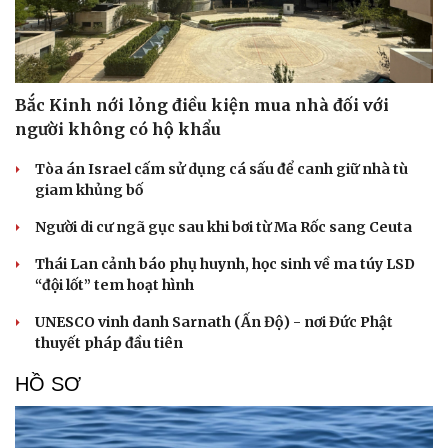
Bắc Kinh nới lỏng điều kiện mua nhà đối với
người không có hộ khẩu
Tòa án Israel cấm sử dụng cá sấu để canh giữ nhà tù
giam khủng bố
Người di cư ngã gục sau khi bơi từ Ma Rốc sang Ceuta
Thái Lan cảnh báo phụ huynh, học sinh về ma túy LSD
“đội lốt” tem hoạt hình
UNESCO vinh danh Sarnath (Ấn Độ) - nơi Đức Phật
thuyết pháp đầu tiên
HỒ SƠ