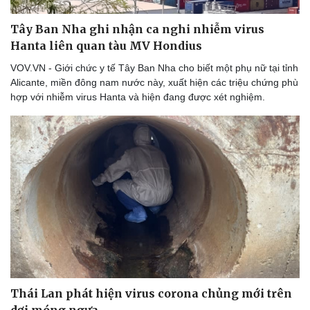
Thể thao
Ô tô - Xe máy
Tây Ban Nha ghi nhận ca nghi nhiễm virus
Bóng đá
Ô tô
Lịch thi đấu bóng đá
Xe máy
Hanta liên quan tàu MV Hondius
Thế giới thể thao
Tư vấn
VOV.VN - Giới chức y tế Tây Ban Nha cho biết một phụ nữ tại tỉnh
eSports
Alicante, miền đông nam nước này, xuất hiện các triệu chứng phù
Hậu trường
hợp với nhiễm virus Hanta và hiện đang được xét nghiệm.
Thái Lan phát hiện virus corona chủng mới trên