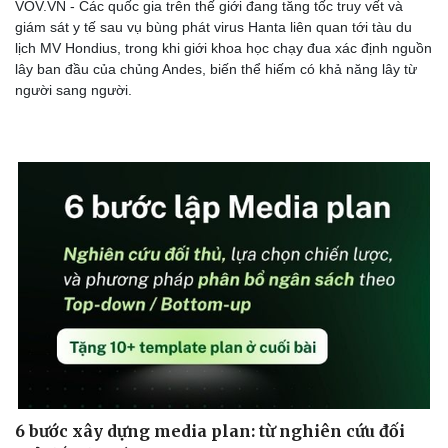
VOV.VN - Các quốc gia trên thế giới đang tăng tốc truy vết và
giám sát y tế sau vụ bùng phát virus Hanta liên quan tới tàu du
lịch MV Hondius, trong khi giới khoa học chạy đua xác định nguồn
lây ban đầu của chủng Andes, biến thể hiếm có khả năng lây từ
người sang người.
Doanh nghiệp
Công nghệ
Thông tin doanh nghiệp
Sành điệu
Doanh nghiệp 24h
Tin Công nghệ
Doanh nhân
Trải nghiệm
Vì cộng đồng
Chuyển đổi số
6 bước xây dựng media plan: từ nghiên cứu đối