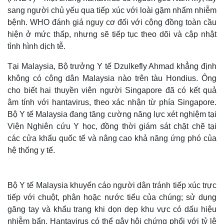
sang người chủ yếu qua tiếp xúc với loài gặm nhấm nhiễm
bệnh. WHO đánh giá nguy cơ đối với cộng đồng toàn cầu
hiện ở mức thấp, nhưng sẽ tiếp tục theo dõi và cập nhật
tình hình dịch tễ.
Tại Malaysia, Bộ trưởng Y tế Dzulkefly Ahmad khẳng định
không có công dân Malaysia nào trên tàu Hondius. Ông
cho biết hai thuyền viên người Singapore đã có kết quả
âm tính với hantavirus, theo xác nhận từ phía Singapore.
Bộ Y tế Malaysia đang tăng cường năng lực xét nghiệm tại
Viện Nghiên cứu Y học, đồng thời giám sát chặt chẽ tại
các cửa khẩu quốc tế và nâng cao khả năng ứng phó của
Thế giới
Multimedia
hệ thống y tế.
Quan sát
Video
Cuộc sống đó đây
Ảnh
Hồ sơ
E-Magazine
Bộ Y tế Malaysia khuyến cáo người dân tránh tiếp xúc trực
Infographic
tiếp với chuột, phân hoặc nước tiểu của chúng; sử dụng
găng tay và khẩu trang khi dọn dẹp khu vực có dấu hiệu
nhiễm bẩn. Hantavirus có thể gây hội chứng phổi với tỷ lệ