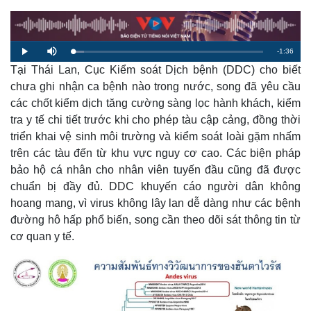
R
-
1:36
L
P
M
o
l
u
a
Tại Thái Lan, Cục Kiểm soát Dịch bệnh (DDC) cho biết
a
t
e
d
y
e
e
chưa ghi nhận ca bệnh nào trong nước, song đã yêu cầu
d
m
:
các chốt kiểm dịch tăng cường sàng lọc hành khách, kiểm
5
.
a
6
tra y tế chi tiết trước khi cho phép tàu cập cảng, đồng thời
6
%
triển khai vệ sinh môi trường và kiểm soát loài gặm nhấm
i
trên các tàu đến từ khu vực nguy cơ cao. Các biện pháp
n
bảo hộ cá nhân cho nhân viên tuyến đầu cũng đã được
i
chuẩn bị đầy đủ. DDC khuyến cáo người dân không
n
hoang mang, vì virus không lây lan dễ dàng như các bệnh
đường hô hấp phổ biến, song cần theo dõi sát thông tin từ
g
cơ quan y tế.
T
i
m
e