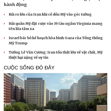
hành động
Rủi ro lớn của Iran khi cố dồn Mỹ vào góc tường
Hải quân Mỹ đặt cược vào 19 tàu ngầm Virginia mang
tên lửa tầm xa
Israel bác bỏ kế hoạch hòa bình Gaza của Tổng thống
Mỹ Trump
Tướng Lê Văn Cương: Iran tổn thất lớn về vật chất, Mỹ
thiệt hại nặng về uy tín
CUỘC SỐNG ĐÓ ĐÂY