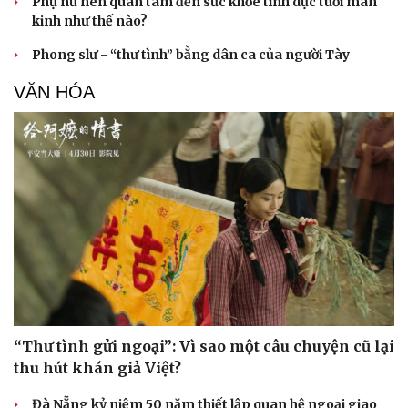
Phụ nữ nên quan tâm đến sức khỏe tình dục tuổi mãn
kinh như thế nào?
Phong slư - “thư tình” bằng dân ca của người Tày
VĂN HÓA
Văn hóa
Giải trí
Sân khấu - Điện ảnh
Nghệ sĩ
Văn học
Thời trang
Âm nhạc
Sao Việt
“Thư tình gửi ngoại”: Vì sao một câu chuyện cũ lại
Di sản
thu hút khán giả Việt?
Đà Nẵng kỷ niệm 50 năm thiết lập quan hệ ngoại giao