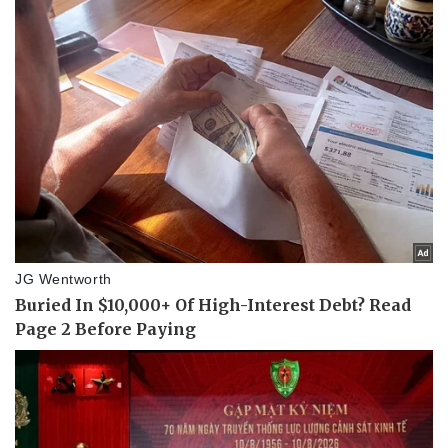
Vụ án
Vũ khí
Tin nóng
Việt Nam
Tư vấn luật
Phân tích