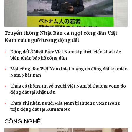
Truyền thông Nhật Bản ca ngợi công dân Việt
Nam cứu người trong động đất
Sức khỏe
Đời sống
Động đất ở Nhật Bản: Việt Nam kịp thời triển khai các
Dinh dưỡng - món ngon
Nhà đẹp
biện pháp bảo hộ công dân
Cây thuốc
Blog
Sản phụ khoa
Tình yêu - Gia đình
Một công dân Việt Nam thiệt mạng do động đất tại miền
Nhi khoa
Nam Nhật Bản
Nam khoa
Làm đẹp - giảm cân
Chưa có thông tin về người Việt Nam bị thương vong do
Phòng mạch online
động đất tại Nhật Bản
Ăn sạch sống khỏe
Chưa ghi nhận người Việt Nam bị thương vong trong
trận động đất tại Kumamoto
CÔNG NGHỆ