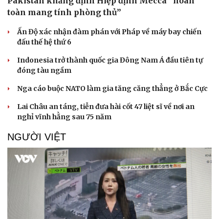
Pakistan khẳng định Hiệp định Mecca “hoàn
toàn mang tính phòng thủ”
Ấn Độ xác nhận đàm phán với Pháp về máy bay chiến
đấu thế hệ thứ 6
Indonesia trở thành quốc gia Đông Nam Á đầu tiên tự
đóng tàu ngầm
Nga cáo buộc NATO làm gia tăng căng thẳng ở Bắc Cực
Lai Châu an táng, tiễn đưa hài cốt 47 liệt sĩ về nơi an
nghỉ vĩnh hằng sau 75 năm
NGƯỜI VIỆT