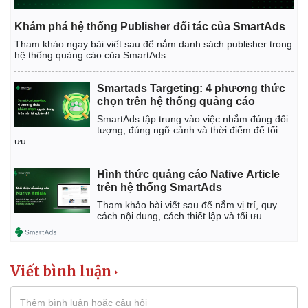
Khám phá hệ thống Publisher đối tác của SmartAds
Tham khảo ngay bài viết sau để nắm danh sách publisher trong
hệ thống quảng cáo của SmartAds.
Smartads Targeting: 4 phương thức
chọn trên hệ thống quảng cáo
SmartAds tập trung vào việc nhắm đúng đối
tượng, đúng ngữ cảnh và thời điểm để tối
ưu.
Hình thức quảng cáo Native Article
trên hệ thống SmartAds
Tham khảo bài viết sau để nắm vị trí, quy
cách nội dung, cách thiết lập và tối ưu.
Kinh tế
Thị trường
Bất động sản
Giá vàng
Viết bình luận
Khởi nghiệp
Tiêu dùng
Tỷ giá
Chứng khoán