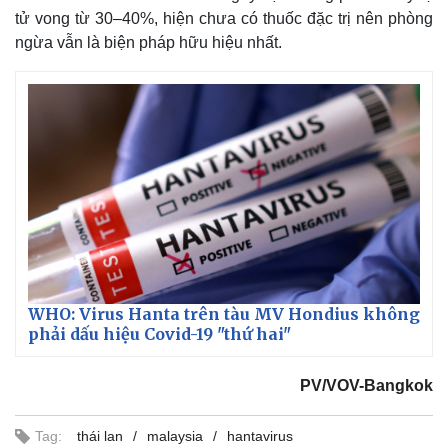
tử vong từ 30–40%, hiện chưa có thuốc đặc trị nên phòng
ngừa vẫn là biện pháp hữu hiệu nhất.
WHO: Virus Hanta trên tàu MV Hondius không
phải dấu hiệu Covid-19 "thứ hai"
PV/VOV-Bangkok
Tag:
thái lan
malaysia
hantavirus