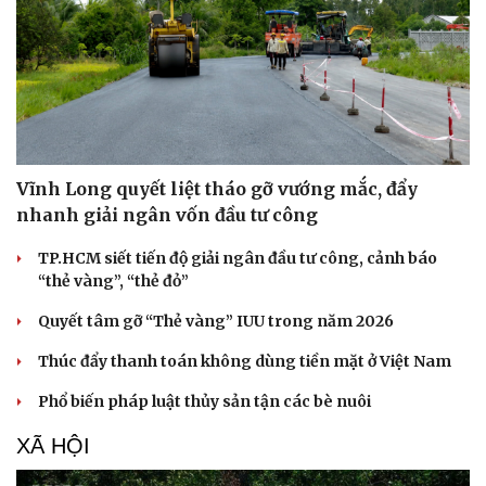
Vĩnh Long quyết liệt tháo gỡ vướng mắc, đẩy
nhanh giải ngân vốn đầu tư công
TP.HCM siết tiến độ giải ngân đầu tư công, cảnh báo
“thẻ vàng”, “thẻ đỏ”
Quyết tâm gỡ “Thẻ vàng” IUU trong năm 2026
Thúc đẩy thanh toán không dùng tiền mặt ở Việt Nam
Du lịch
Podcast
Phổ biến pháp luật thủy sản tận các bè nuôi
Tư vấn
Câu chuyện thời sự
Săn Tour
Đọc truyện đêm khuya
XÃ HỘI
check-in
Cửa sổ tình yêu
Kể chuyện cho bé