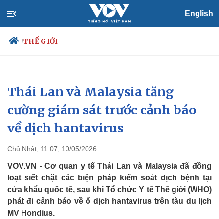
English
THẾ GIỚI
/
Thái Lan và Malaysia tăng
Chính trị
Xã hội
Đảng
Tin 24h
cường giám sát trước cảnh báo
Tổ chức nhân sự
Dự báo thời tiết
về dịch hantavirus
Quốc hội
Giáo dục
Nhận diện sự thật
Dấu ấn VOV
Việc làm
Chủ Nhật, 11:07, 10/05/2026
Biển đảo
VOV.VN - Cơ quan y tế Thái Lan và Malaysia đã đồng
loạt siết chặt các biện pháp kiểm soát dịch bệnh tại
cửa khẩu quốc tế, sau khi Tổ chức Y tế Thế giới (WHO)
phát đi cảnh báo về ổ dịch hantavirus trên tàu du lịch
MV Hondius.