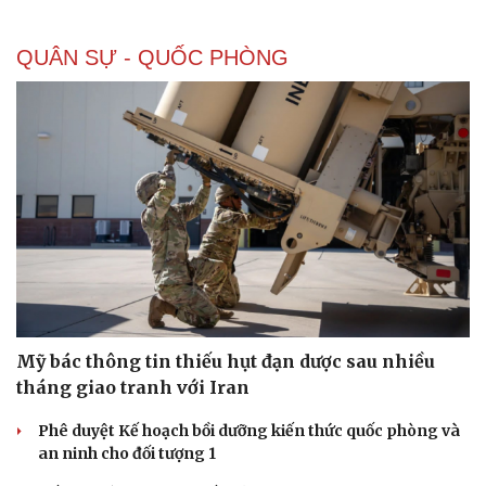
QUÂN SỰ - QUỐC PHÒNG
Doanh nghiệp
Công nghệ
Thông tin doanh nghiệp
Sành điệu
Doanh nghiệp 24h
Tin Công nghệ
Mỹ bác thông tin thiếu hụt đạn dược sau nhiều
Doanh nhân
Trải nghiệm
tháng giao tranh với Iran
Vì cộng đồng
Chuyển đổi số
Phê duyệt Kế hoạch bồi dưỡng kiến thức quốc phòng và
an ninh cho đối tượng 1