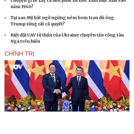
Chuyện gì sẽ xảy ra nếu phát xít Đức xâm lược Anh vào
năm 1940?
Tại sao Mỹ bất ngờ ngừng ném bom Iran dù ông
Trump từng rất cả quyết?
Biệt đội UAV tử thần của Ukraine chuyên tấn công tàu
Nga trên biển
CHÍNH TRỊ