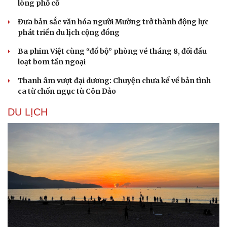
lòng phố cổ
Đưa bản sắc văn hóa người Mường trở thành động lực
phát triển du lịch cộng đồng
Ba phim Việt cùng “đổ bộ” phòng vé tháng 8, đối đầu
loạt bom tấn ngoại
Thanh âm vượt đại dương: Chuyện chưa kể về bản tình
ca từ chốn ngục tù Côn Đảo
DU LỊCH
Văn hóa
Giải trí
Sân khấu - Điện ảnh
Nghệ sĩ
Văn học
Thời trang
Âm nhạc
Sao Việt