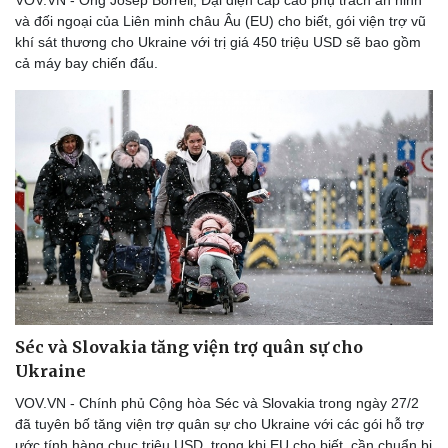
VOV.VN - Ông Josep Borrell, Đại diện cấp cao phụ trách an ninh
và đối ngoại của Liên minh châu Âu (EU) cho biết, gói viện trợ vũ
khí sát thương cho Ukraine với trị giá 450 triệu USD sẽ bao gồm
cả máy bay chiến đấu.
Thể thao
Ô tô - Xe máy
Bóng đá
Ô tô
Lịch thi đấu bóng đá
Xe máy
Thế giới thể thao
Tư vấn
eSports
Séc và Slovakia tăng viện trợ quân sự cho
Hậu trường
Ukraine
VOV.VN - Chính phủ Cộng hòa Séc và Slovakia trong ngày 27/2
đã tuyên bố tăng viện trợ quân sự cho Ukraine với các gói hỗ trợ
ước tính hàng chục triệu USD, trong khi EU cho biết, cần chuẩn bị