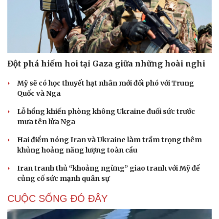
Đột phá hiếm hoi tại Gaza giữa những hoài nghi
Mỹ sẽ có học thuyết hạt nhân mới đối phó với Trung
Quốc và Nga
Lỗ hổng khiến phòng không Ukraine đuối sức trước
mưa tên lửa Nga
Hai điểm nóng Iran và Ukraine làm trầm trọng thêm
khủng hoảng năng lượng toàn cầu
Iran tranh thủ “khoảng ngừng” giao tranh với Mỹ để
củng cố sức mạnh quân sự
CUỘC SỐNG ĐÓ ĐÂY
Cải chính