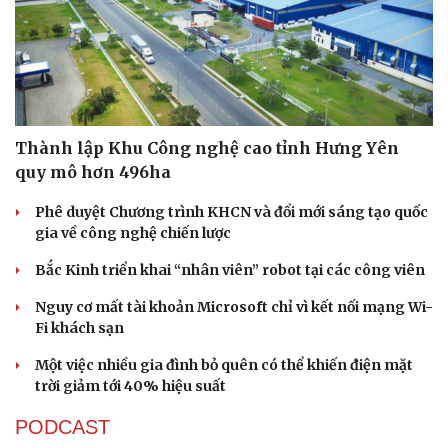
Thành lập Khu Công nghệ cao tỉnh Hưng Yên
quy mô hơn 496ha
Phê duyệt Chương trình KHCN và đổi mới sáng tạo quốc
gia về công nghệ chiến lược
Bắc Kinh triển khai “nhân viên” robot tại các công viên
Sức khỏe
Đời sống
Nguy cơ mất tài khoản Microsoft chỉ vì kết nối mạng Wi-
Dinh dưỡng - món ngon
Nhà đẹp
Fi khách sạn
Cây thuốc
Blog
Sản phụ khoa
Tình yêu - Gia đình
Một việc nhiều gia đình bỏ quên có thể khiến điện mặt
Nhi khoa
trời giảm tới 40% hiệu suất
Nam khoa
Làm đẹp - giảm cân
PODCAST
Phòng mạch online