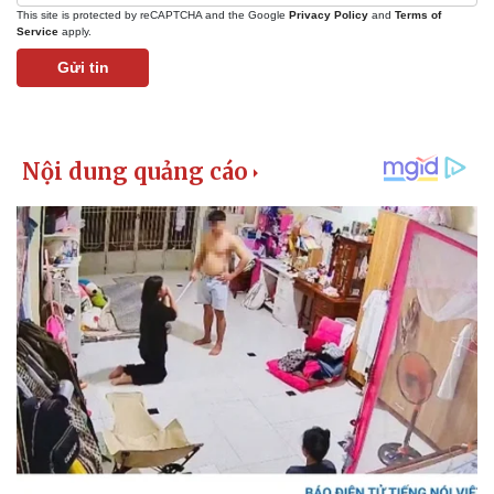
This site is protected by reCAPTCHA and the Google
Privacy Policy
and
Terms of
Service
apply.
Gửi tin