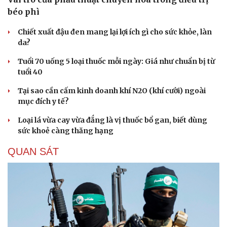
béo phì
Chiết xuất đậu đen mang lại lợi ích gì cho sức khỏe, làn
da?
Tuổi 70 uống 5 loại thuốc mỗi ngày: Giá như chuẩn bị từ
tuổi 40
Tại sao cần cấm kinh doanh khí N2O (khí cười) ngoài
mục đích y tế?
Loại lá vừa cay vừa đắng là vị thuốc bổ gan, biết dùng
sức khoẻ càng thăng hạng
QUAN SÁT