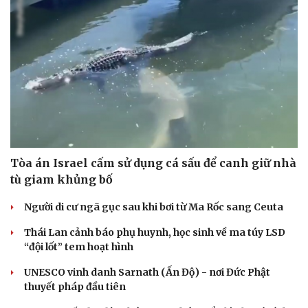
Tòa án Israel cấm sử dụng cá sấu để canh giữ nhà
tù giam khủng bố
Người di cư ngã gục sau khi bơi từ Ma Rốc sang Ceuta
Thái Lan cảnh báo phụ huynh, học sinh về ma túy LSD
“đội lốt” tem hoạt hình
UNESCO vinh danh Sarnath (Ấn Độ) - nơi Đức Phật
thuyết pháp đầu tiên