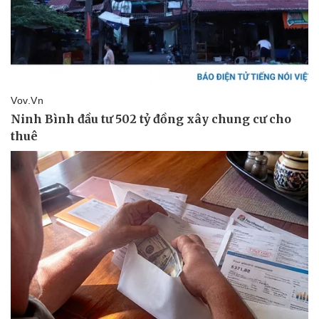
Pháp luật
Quân sự - Quốc phòng
Vụ án
Vũ khí
Tin nóng
Việt Nam
Tư vấn luật
Phân tích