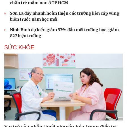
check-in
Cửa sổ tình yêu
chân trẻ mầm non ở TP.HCM
Kể chuyện cho bé
Hạt giống tâm hồn
Sơn La đẩy nhanh hoàn thiện các trường liên cấp vùng
biên trước năm học mới
Ninh Bình dự kiến giảm 57% đầu mối trường học, giảm
827 hiệu trưởng
SỨC KHỎE
Vai trò của phẫu thuật chuyển hóa trong điều trị