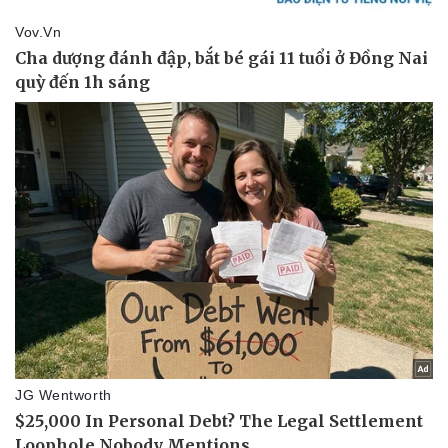
Kinh tế
Thị trường
Bất động sản
Giá vàng
Khởi nghiệp
Tiêu dùng
Tỷ giá
Chứng khoán
Giá cà phê