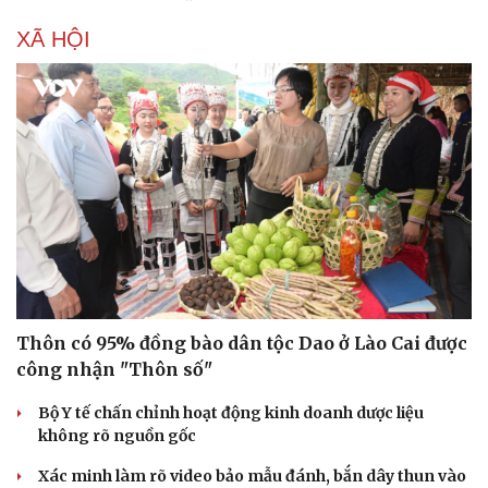
XÃ HỘI
Thôn có 95% đồng bào dân tộc Dao ở Lào Cai được
công nhận "Thôn số"
Bộ Y tế chấn chỉnh hoạt động kinh doanh dược liệu
Du lịch
Podcast
không rõ nguồn gốc
Tư vấn
Câu chuyện thời sự
Săn Tour
Đọc truyện đêm khuya
Xác minh làm rõ video bảo mẫu đánh, bắn dây thun vào