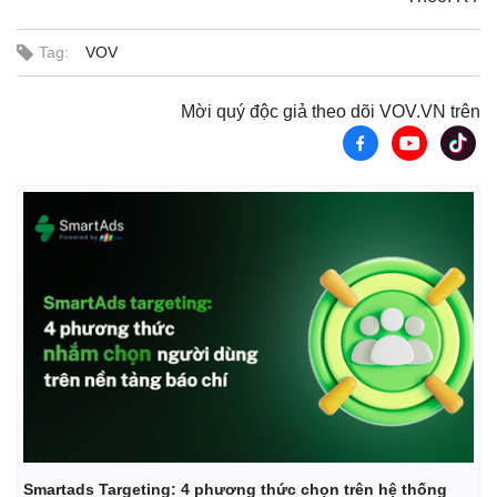
Tag:
VOV
Mời quý độc giả theo dõi VOV.VN trên
Thế giới
Multimedia
Quan sát
Video
Cuộc sống đó đây
Ảnh
Hồ sơ
E-Magazine
Infographic
Smartads Targeting: 4 phương thức chọn trên hệ thống