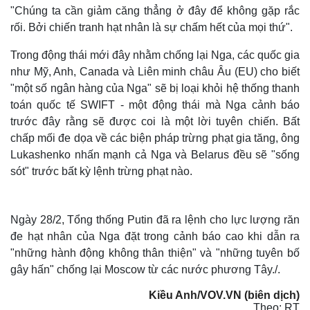
"Chúng ta cần giảm căng thẳng ở đây để không gặp rắc
rối. Bởi chiến tranh hạt nhân là sự chấm hết của mọi thứ".
Trong động thái mới đây nhằm chống lại Nga, các quốc gia
như Mỹ, Anh, Canada và Liên minh châu Âu (EU) cho biết
"một số ngân hàng của Nga" sẽ bị loại khỏi hệ thống thanh
toán quốc tế SWIFT - một động thái mà Nga cảnh báo
trước đây rằng sẽ được coi là một lời tuyên chiến. Bất
chấp mối đe dọa về các biện pháp trừng phạt gia tăng, ông
Lukashenko nhấn mạnh cả Nga và Belarus đều sẽ "sống
sót" trước bất kỳ lệnh trừng phạt nào.
Ngày 28/2, Tổng thống Putin đã ra lệnh cho lực lượng răn
đe hạt nhân của Nga đặt trong cảnh báo cao khi dẫn ra
"những hành động không thân thiện" và "những tuyên bố
gây hấn" chống lại Moscow từ các nước phương Tây./.
Kiều Anh/VOV.VN (biên dịch)
Theo: RT