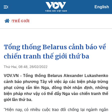
English
THẾ GIỚI
/
Tổng thống Belarus cảnh báo về
Chính trị
Xã hội
Đảng
Tin 24h
chiến tranh thế giới thứ ba
Tổ chức nhân sự
Dự báo thời tiết
Quốc hội
Giáo dục
Thứ Hai, 08:48, 28/02/2022
Nhận diện sự thật
Dấu ấn VOV
Việc làm
VOV.VN - Tổng thống Belarus Alexander Lukashenko
Biển đảo
cảnh báo phương Tây về việc áp các biện pháp trừng
phạt cứng rắn lên Nga, đồng thời nhận định, những
biện pháp như vậy có thể đẩy Nga vào chiến tranh thế
giới lần thứ ba.
"Hiện nay, có nhiều cuộc trao đổi chống lại ngành ngân