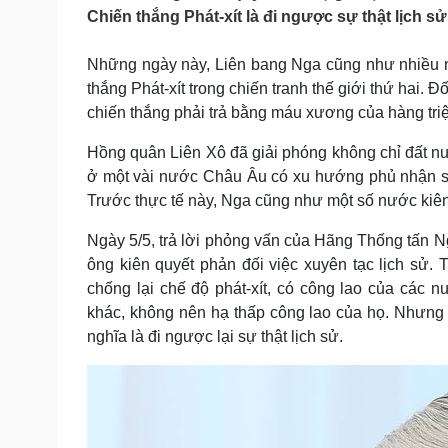
Tin nóng
Việt Nam
Chiến thắng Phát-xít là đi ngược sự thật lịch sử
Tư vấn luật
Phân tích
Những ngày này, Liên bang Nga cũng như nhiều n
thắng Phát-xít trong chiến tranh thế giới thứ hai.
Sức khỏe
Đời sống
chiến thắng phải trả bằng máu xương của hàng triệ
Dinh dưỡng - món ngon
Nhà đẹp
Hồng quân Liên Xô đã giải phóng không chỉ đất n
Cây thuốc
Blog
ở một vài nước Châu Âu có xu hướng phủ nhận sự t
Sản phụ khoa
Tình yêu - Gia đình
Nhi khoa
Trước thực tế này, Nga cũng như một số nước kiên 
Nam khoa
Ngày 5/5, trả lời phỏng vấn của Hãng Thống tấn 
Làm đẹp - giảm cân
Phòng mạch online
ông kiên quyết phản đối việc xuyên tạc lịch sử. T
Ăn sạch sống khỏe
chống lại chế độ phát-xít, có công lao của các
khác, không nên hạ thấp công lao của họ. Nhưng p
Cải chính
nghĩa là đi ngược lại sự thật lịch sử.