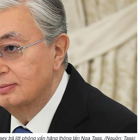
v trả lời phỏng vấn hãng thông tấn Nga Tass. (Nguồn: Tass)