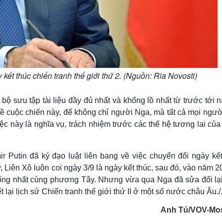
kết thúc chiến tranh thế giới thứ 2. (Nguồn: Ria Novosti)
bộ sưu tập tài liệu đầy đủ nhất và khổng lồ nhất từ trước tới 
về cuộc chiến này, để không chỉ người Nga, mà tất cả mọi ngườ
iệc này là nghĩa vụ, trách nhiệm trước các thế hệ tương lai củ
r Putin đã ký đạo luật liên bang về việc chuyển đổi ngày kết
y, Liên Xô luôn coi ngày 3/9 là ngày kết thúc, sau đó, vào năm 
 thống nhất cùng phương Tây. Nhưng vừa qua Nga đã sửa đổi lại
ại lịch sử Chiến tranh thế giới thứ II ở một số nước châu Âu./
Anh Tú/VOV-Mo