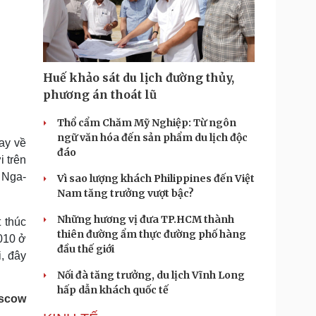
Huế khảo sát du lịch đường thủy,
phương án thoát lũ
Thổ cẩm Chăm Mỹ Nghiệp: Từ ngôn
ngữ văn hóa đến sản phẩm du lịch độc
nay về
đáo
i trên
a Nga-
Vì sao lượng khách Philippines đến Việt
Nam tăng trưởng vượt bậc?
Những hương vị đưa TP.HCM thành
 thúc
thiên đường ẩm thực đường phố hàng
2010 ở
đầu thế giới
, đây
.
Nối đà tăng trưởng, du lịch Vĩnh Long
hấp dẫn khách quốc tế
scow