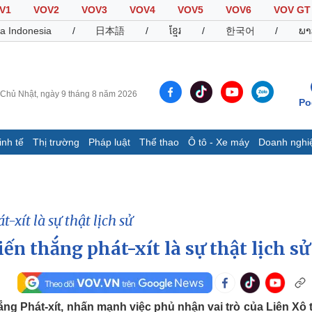
V1
VOV2
VOV3
VOV4
VOV5
VOV6
VOV GT
a Indonesia
/
日本語
/
ខ្មែរ
/
한국어
/
ພາ
Chủ Nhật, ngày 9 tháng 8 năm 2026
Po
inh tế
Thị trường
Pháp luật
Thể thao
Ô tô - Xe máy
Doanh nghi
Thế giới
Multimedia
K
Quan sát
Video
B
Cuộc sống đó đây
Ảnh
K
-xít là sự thật lịch sử
Hồ sơ
E-Magazine
Infographic
ến thắng phát-xít là sự thật lịch sử
Thể thao
Ô tô - Xe máy
D
Bóng đá
Ô tô
T
hắng Phát-xít, nhấn mạnh việc phủ nhận vai trò của Liên Xô 