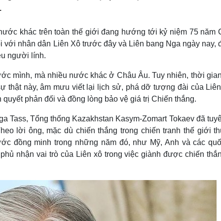
Lịch thi đấu bóng đá
Xe máy
.
Thế giới thể thao
Tư vấn
eSports
V
ước khác trên toàn thế giới đang hướng tới kỷ niệm 75 năm 
Hậu trường
 Đối với nhân dân Liên Xô trước đây và Liên bang Nga ngày nay, 
Văn hóa
Giải trí
D
u người lính.
Sân khấu - Điện ảnh
Nghệ sĩ
ước mình, mà nhiều nước khác ở Châu Âu. Tuy nhiên, thời gian
Văn học
Thời trang
hật này, âm mưu viết lại lịch sử, phá dỡ tượng đài của Liên 
Âm nhạc
Sao Việt
c
Di sản
quyết phản đối và đồng lòng bảo vệ giá trị Chiến thắng.
Nga Tass, Tổng thống Kazakhstan Kasym-Zomart Tokaev đã tuyê
heo lời ông, mặc dù chiến thắng trong chiến tranh thế giới t
 nước đồng minh trong những năm đó, như Mỹ, Anh và các quố
hủ nhận vai trò của Liên xô trong việc giành được chiến thắn