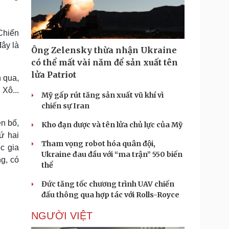
Doanh nghiệp 24h
Tin Công nghệ
Doanh nhân
Trải nghiệm
ì cộng đồng
Chuyển đổi số
Chiến
đây là
Ông Zelensky thừa nhận Ukraine
u lịch
Podcast
có thể mất vài năm để sản xuất tên
Tư vấn
Câu chuyện thời sự
lửa Patriot
 qua,
Săn Tour
Đọc truyện đêm khuya
Xô...
heck-in
Cửa sổ tình yêu
Mỹ gấp rút tăng sản xuất vũ khí vì
Kể chuyện cho bé
chiến sự Iran
Hạt giống tâm hồn
n bố,
Kho đạn dược và tên lửa chủ lực của Mỹ
hứ hai
Tham vọng robot hóa quân đội,
c gia
Ukraine đau đầu với “ma trận” 550 biến
g, có
thể
Đức tăng tốc chương trình UAV chiến
đấu thông qua hợp tác với Rolls-Royce
NGƯỜI VIỆT