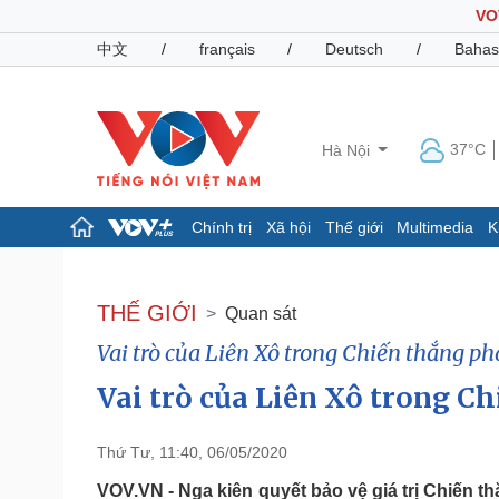
VO
中文
/
français
/
Deutsch
/
Bahas
37°C
Hà Nội
Chính trị
Xã hội
Thế giới
Multimedia
K
Chính trị
Xã hội
Đảng
Tin 24h
THẾ GIỚI
Quan sát
Tổ chức nhân sự
Dự báo thời tiết
Vai trò của Liên Xô trong Chiến thắng phát
Quốc hội
Giáo dục
Nhận diện sự thật
Dấu ấn VOV
Vai trò của Liên Xô trong Chi
Việc làm
Biển đảo
Thứ Tư, 11:40, 06/05/2020
Pháp luật
Quân sự - Quốc phòng
Vụ án
Vũ khí
VOV.VN - Nga kiên quyết bảo vệ giá trị Chiến t