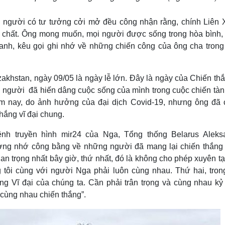
i người có tư tưởng cởi mở đều công nhận rằng, chính Liên 
ật chất. Ông mong muốn, mọi người được sống trong hòa bình,
tranh, kêu gọi ghi nhớ về những chiến công của ông cha trong
akhstan, ngày 09/05 là ngày lễ lớn. Đây là ngày của Chiến thắ
g người đã hiến dâng cuộc sống của mình trong cuộc chiến tàn
ăm nay, do ảnh hưởng của đại dịch Covid-19, nhưng ông đã 
hắng vĩ đại chung.
ênh truyền hình mir24 của Nga, Tổng thống Belarus Aleks
ởng nhớ công bằng về những người đã mang lại chiến thắng 
an trọng nhất bây giờ, thứ nhất, đó là không cho phép xuyên tạ
g tôi cùng với người Nga phải luôn cùng nhau. Thứ hai, tron
g Vĩ đại của chúng ta. Cần phải trân trọng và cùng nhau kỷ
 cùng nhau chiến thắng”.