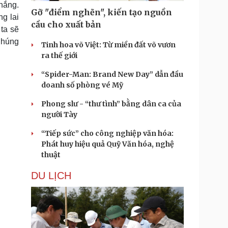
hắng.
Gỡ "điểm nghẽn", kiến tạo nguồn
ng lai
cầu cho xuất bản
 ta sẽ
 Chúng
Tinh hoa võ Việt: Từ miền đất võ vươn
ra thế giới
“Spider-Man: Brand New Day” dẫn đầu
doanh số phòng vé Mỹ
Phong slư - “thư tình” bằng dân ca của
người Tày
“Tiếp sức” cho công nghiệp văn hóa:
Phát huy hiệu quả Quỹ Văn hóa, nghệ
thuật
DU LỊCH