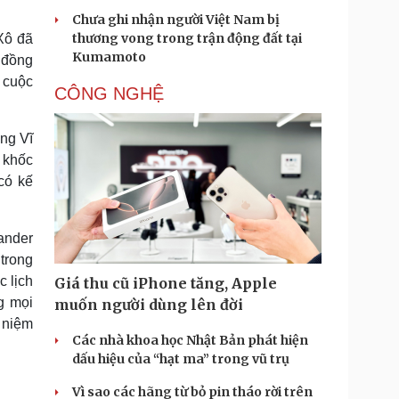
Chưa ghi nhận người Việt Nam bị
thương vong trong trận động đất tại
Xô đã
Kumamoto
 đồng
 cuộc
CÔNG NGHỆ
ng Vĩ
 khốc
có kế
ander
trong
c lịch
Giá thu cũ iPhone tăng, Apple
g mọi
muốn người dùng lên đời
 niệm
Các nhà khoa học Nhật Bản phát hiện
dấu hiệu của “hạt ma” trong vũ trụ
Vì sao các hãng từ bỏ pin tháo rời trên