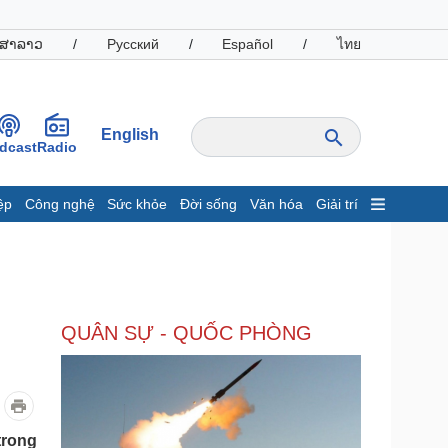
ສາລາວ
/
Русский
/
Español
/
ไทย
English
dcast
Radio
ệp
Công nghệ
Sức khỏe
Đời sống
Văn hóa
Giải trí
inh tế
Thị trường
ất động sản
Giá vàng
hởi nghiệp
Tiêu dùng
Tỷ giá
QUÂN SỰ - QUỐC PHÒNG
Chứng khoán
Giá cà phê
oanh nghiệp
Công nghệ
hông tin doanh nghiệp
Sành điệu
trong