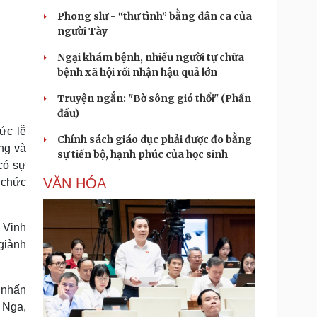
Phong slư - “thư tình” bằng dân ca của
người Tày
Ngại khám bệnh, nhiều người tự chữa
bệnh xã hội rồi nhận hậu quả lớn
Truyện ngắn: "Bờ sông gió thổi" (Phần
đầu)
ức lễ
Chính sách giáo dục phải được đo bằng
ng và
sự tiến bộ, hạnh phúc của học sinh
 có sự
VĂN HÓA
 chức
 Vinh
giành
 nhấn
 Nga,