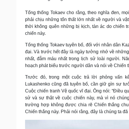
Tổng thống Tokaev cho rằng, theo nghĩa đen, mọ
phải chịu những tổn thất lớn nhất về người và v
thời không quên những bị kịch, tàn ác do chiến 
chiến này.
Tổng thống Tokaev tuyên bố, đối với nhân dân Kaz
đại. Và trước hết đây là ngày tưởng nhớ về nhữn
nhất, đẫm máu nhất trong lịch sử loài người. N
hoạch phát biểu trước người dân và nói về Chiến t
Trước đó, trong một cuộc trả lời phỏng vấn k
Lukashenko cũng đã tuyên bố, cần giữ gìn sự tư
Cuộc chiến tranh Vệ quốc vĩ đại. Ông nói: “Điều qu
sử và sự thật về cuộc chiến này, mà vì nó chún
trường hợp không được chia rẽ Chiến thắng chun
Chiến thắng này. Phải nói rằng, đây là chúng ta đã