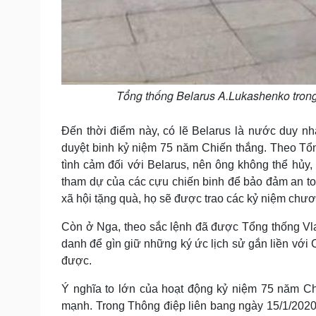
Tổng thống Belarus A.Lukashenko trong 
Đến thời điểm này, có lẽ Belarus là nước duy nh
duyệt binh kỷ niệm 75 năm Chiến thắng. Theo Tổn
tình cảm đối với Belarus, nên ông không thể hủy, 
tham dự của các cựu chiến binh để bảo đảm an to
xã hội tặng quà, họ sẽ được trao các kỷ niệm chươ
Còn ở Nga, theo sắc lệnh đã được Tổng thống Vl
danh để gìn giữ những ký ức lịch sử gắn liền với
được.
Ý nghĩa to lớn của hoạt động kỷ niệm 75 năm Ch
mạnh. Trong Thông điệp liên bang ngày 15/1/2020,