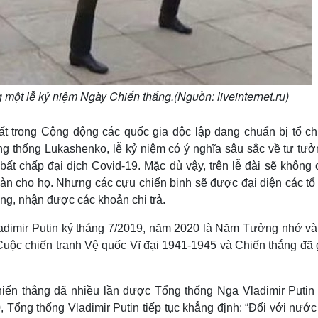
một lễ kỷ niệm Ngày Chiến thắng.(Nguồn: liveinternet.ru)
ất trong Cộng động các quốc gia độc lập đang chuẩn bị tổ ch
g thống Lukashenko, lễ kỷ niệm có ý nghĩa sâu sắc về tư tưở
bất chấp đại dịch Covid-19. Mặc dù vậy, trên lễ đài sẽ không
àn cho họ. Nhưng các cựu chiến binh sẽ được đại diện các tổ
ng, nhận được các khoản chi trả.
adimir Putin ký tháng 7/2019, năm 2020 là Năm Tưởng nhớ và
 Cuộc chiến tranh Vệ quốc Vĩ đại 1941-1945 và Chiến thắng đã 
iến thắng đã nhiều lần được Tổng thống Nga Vladimir Putin
 Tổng thống Vladimir Putin tiếp tục khẳng định: “Đối với nước