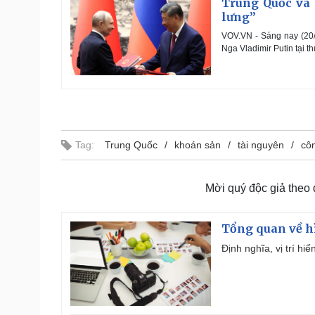
Trung Quốc và 
lưng”
VOV.VN - Sáng nay (20/
Nga Vladimir Putin tại t
Tag:
Trung Quốc
khoán sản
tài nguyên
cô
Mời quý độc giả theo
Tổng quan về h
Định nghĩa, vị trí hi