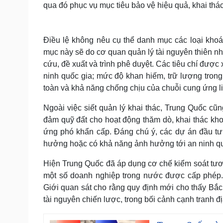
qua đó phục vụ mục tiêu bảo vệ hiệu quả, khai thác 
Điều lệ không nêu cụ thể danh mục các loại khoán
mục này sẽ do cơ quan quản lý tài nguyên thiên nh
cứu, đề xuất và trình phê duyệt. Các tiêu chí được
ninh quốc gia; mức độ khan hiếm, trữ lượng tro
toàn và khả năng chống chịu của chuỗi cung ứng l
Ngoài việc siết quản lý khai thác, Trung Quốc c
đảm quỹ đất cho hoạt động thăm dò, khai thác kh
ứng phó khẩn cấp. Đáng chú ý, các dự án đầu tư
hưởng hoặc có khả năng ảnh hưởng tới an ninh quốc 
Hiện Trung Quốc đã áp dụng cơ chế kiểm soát tươ
một số doanh nghiệp trong nước được cấp phép. Đ
Giới quan sát cho rằng quy định mới cho thấy Bắc
tài nguyên chiến lược, trong bối cảnh cạnh tranh đị