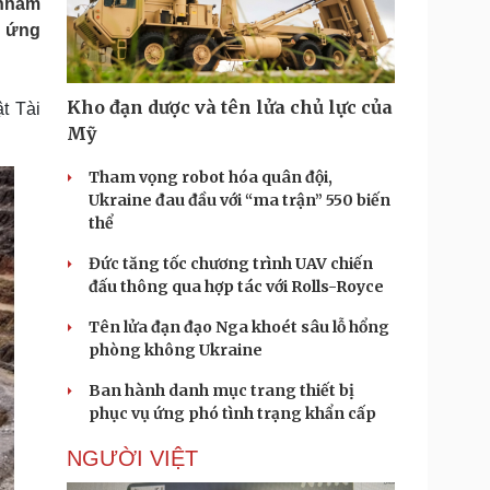
 nhằm
Doanh nghiệp 24h
Tin Công nghệ
g ứng
Doanh nhân
Trải nghiệm
ì cộng đồng
Chuyển đổi số
Kho đạn dược và tên lửa chủ lực của
t Tài
u lịch
Podcast
Mỹ
Tư vấn
Câu chuyện thời sự
Săn Tour
Đọc truyện đêm khuya
Tham vọng robot hóa quân đội,
heck-in
Cửa sổ tình yêu
Ukraine đau đầu với “ma trận” 550 biến
Kể chuyện cho bé
thể
Hạt giống tâm hồn
Đức tăng tốc chương trình UAV chiến
đấu thông qua hợp tác với Rolls-Royce
Tên lửa đạn đạo Nga khoét sâu lỗ hổng
phòng không Ukraine
Ban hành danh mục trang thiết bị
phục vụ ứng phó tình trạng khẩn cấp
NGƯỜI VIỆT