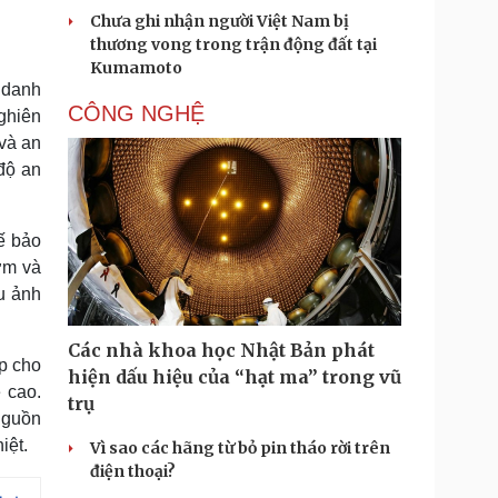
Chưa ghi nhận người Việt Nam bị
thương vong trong trận động đất tại
Kumamoto
 danh
CÔNG NGHỆ
nghiên
 và an
độ an
ế bảo
ớm và
u ảnh
Các nhà khoa học Nhật Bản phát
p cho
hiện dấu hiệu của “hạt ma” trong vũ
 cao.
trụ
nguồn
iệt.
Vì sao các hãng từ bỏ pin tháo rời trên
điện thoại?