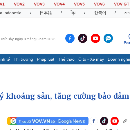
V1
VOV2
VOV3
VOV4
VOV5
VOV6
VOV GT
a Indonesia
/
日本語
/
ខ្មែរ
/
한국어
/
ພາ
Thứ Bảy, ngày 8 tháng 8 năm 2026
Po
inh tế
Thị trường
Pháp luật
Thể thao
Ô tô - Xe máy
Doanh nghi
Thế giới
Multimedia
K
Quan sát
Video
B
Cuộc sống đó đây
Ảnh
K
Hồ sơ
E-Magazine
lý khoáng sản, tăng cường bảo đảm
Infographic
Thể thao
Ô tô - Xe máy
D
Bóng đá
Ô tô
T