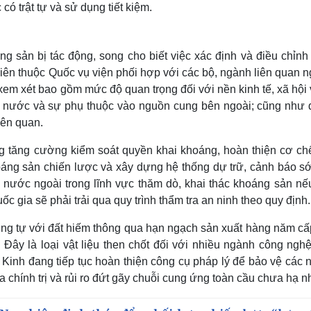
có trật tự và sử dụng tiết kiệm.
g sản bị tác động, song cho biết việc xác định và điều chỉnh
iên thuộc Quốc vụ viện phối hợp với các bộ, ngành liên quan 
 xem xét bao gồm mức độ quan trọng đối với nền kinh tế, xã hội
ng nước và sự phụ thuộc vào nguồn cung bên ngoài; cũng như 
iên quan.
ũng tăng cường kiểm soát quyền khai khoáng, hoàn thiện cơ ch
oáng sản chiến lược và xây dựng hệ thống dự trữ, cảnh báo s
 nước ngoài trong lĩnh vực thăm dò, khai thác khoáng sản nế
gia sẽ phải trải qua quy trình thẩm tra an ninh theo quy định.
ng tự với đất hiếm thông qua hạn ngạch sản xuất hàng năm cấ
ây là loại vật liệu then chốt đối với nhiều ngành công nghệ
 Kinh đang tiếp tục hoàn thiện công cụ pháp lý để bảo vệ các 
a chính trị và rủi ro đứt gãy chuỗi cung ứng toàn cầu chưa hạ nh