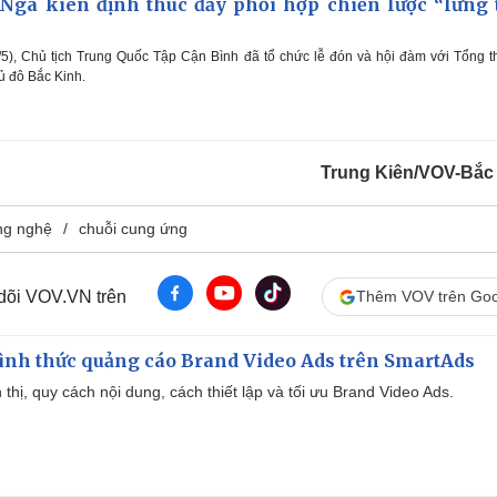
Nga kiên định thúc đẩy phối hợp chiến lược “lưng 
5), Chủ tịch Trung Quốc Tập Cận Bình đã tổ chức lễ đón và hội đàm với Tổng 
hủ đô Bắc Kinh.
Trung Kiên/VOV-Bắc
ng nghệ
chuỗi cung ứng
 dõi VOV.VN trên
Thêm VOV trên Goo
ình thức quảng cáo Brand Video Ads trên SmartAds
ển thị, quy cách nội dung, cách thiết lập và tối ưu Brand Video Ads.