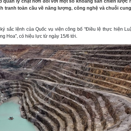
p quản lý chặt hơn đối với một số khoáng sản chiến lược
Lịch thi đấu bóng đá
Xe máy
nh tranh toàn cầu về năng lượng, công nghệ và chuỗi cun
Thế giới thể thao
Tư vấn
eSports
V
Hậu trường
 sắc lệnh của Quốc vụ viện công bố “Điều lệ thực hiện Luậ
Văn hóa
Giải trí
D
Hoa”, có hiệu lực từ ngày 15/6 tới.
Sân khấu - Điện ảnh
Nghệ sĩ
Văn học
Thời trang
Âm nhạc
Sao Việt
c
Di sản