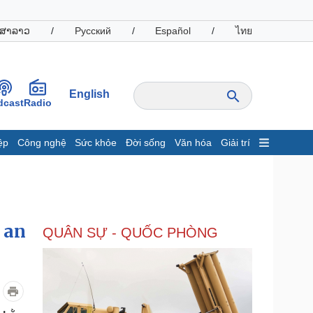
ສາລາວ
/
Русский
/
Español
/
ไทย
English
dcast
Radio
ệp
Công nghệ
Sức khỏe
Đời sống
Văn hóa
Giải trí
inh tế
Thị trường
ất động sản
Giá vàng
hởi nghiệp
Tiêu dùng
Tỷ giá
 an
QUÂN SỰ - QUỐC PHÒNG
Chứng khoán
Giá cà phê
oanh nghiệp
Công nghệ
hông tin doanh nghiệp
Sành điệu