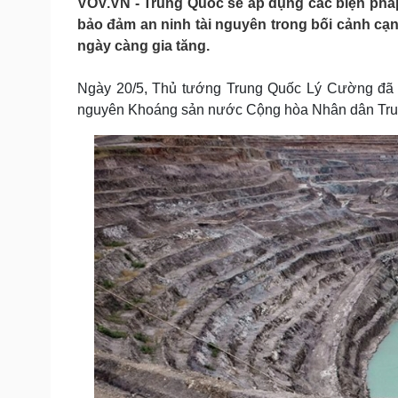
VOV.VN - Trung Quốc sẽ áp dụng các biện phá
Tin nóng
Việt Nam
bảo đảm an ninh tài nguyên trong bối cảnh cạ
Tư vấn luật
Phân tích
ngày càng gia tăng.
Ngày 20/5, Thủ tướng Trung Quốc Lý Cường đã ký
Sức khỏe
Đời sống
nguyên Khoáng sản nước Cộng hòa Nhân dân Trung 
Dinh dưỡng - món ngon
Nhà đẹp
Cây thuốc
Blog
Sản phụ khoa
Tình yêu - Gia đình
Nhi khoa
Nam khoa
Làm đẹp - giảm cân
Phòng mạch online
Ăn sạch sống khỏe
Cải chính