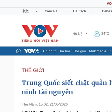
VO
中文
/
français
/
Deutsch
/
Bahas
34°C
Hà Nội
Chính trị
Xã hội
Thế giới
Multimedia
K
Chính trị
Xã hội
Đảng
Tin 24h
THẾ GIỚI
Tổ chức nhân sự
Dự báo thời tiết
Quốc hội
Giáo dục
Trung Quốc siết chặt quản 
Nhận diện sự thật
Dấu ấn VOV
Việc làm
ninh tài nguyên
Biển đảo
Pháp luật
Quân sự - Quốc phòng
Thứ Năm, 15:02, 21/05/2026
Vụ án
Vũ khí