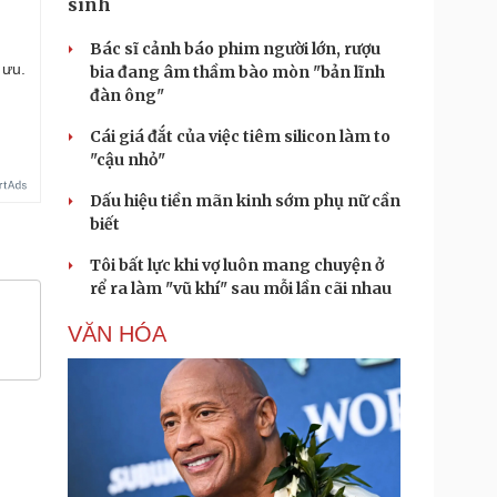
sinh
Bác sĩ cảnh báo phim người lớn, rượu
 ưu.
bia đang âm thầm bào mòn "bản lĩnh
đàn ông"
Cái giá đắt của việc tiêm silicon làm to
"cậu nhỏ"
Dấu hiệu tiền mãn kinh sớm phụ nữ cần
biết
Tôi bất lực khi vợ luôn mang chuyện ở
rể ra làm "vũ khí" sau mỗi lần cãi nhau
VĂN HÓA