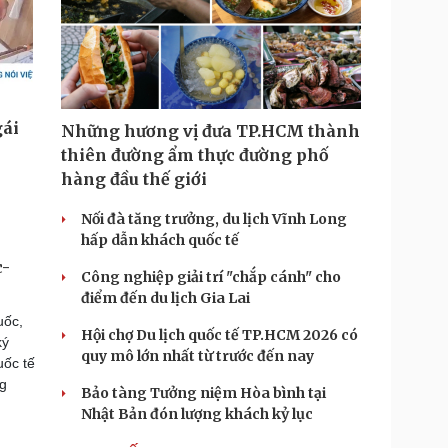
Những hương vị đưa TP.HCM thành
thiên đường ẩm thực đường phố
hàng đầu thế giới
Nối đà tăng trưởng, du lịch Vĩnh Long
hấp dẫn khách quốc tế
c-
Công nghiệp giải trí "chắp cánh" cho
điểm đến du lịch Gia Lai
uốc,
Hội chợ Du lịch quốc tế TP.HCM 2026 có
ký
quy mô lớn nhất từ trước đến nay
uốc tế
ng
Bảo tàng Tưởng niệm Hòa bình tại
Nhật Bản đón lượng khách kỷ lục