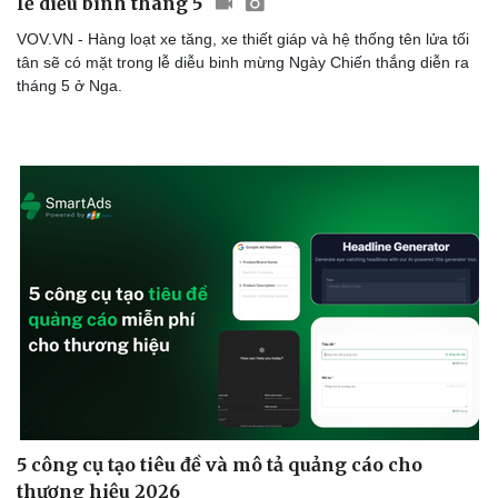
lễ diễu binh tháng 5
Thể thao
Ô tô - Xe máy
VOV.VN - Hàng loạt xe tăng, xe thiết giáp và hệ thống tên lửa tối
Bóng đá
Ô tô
tân sẽ có mặt trong lễ diễu binh mừng Ngày Chiến thắng diễn ra
Lịch thi đấu bóng đá
Xe máy
tháng 5 ở Nga.
Thế giới thể thao
Tư vấn
eSports
Hậu trường
5 công cụ tạo tiêu đề và mô tả quảng cáo cho
thương hiệu 2026