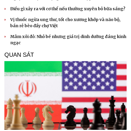
Điều gì xảy ra với cơ thể nếu thường xuyên bỏ bữa sáng?
Vị thuốc ngừa ung thư, tốt cho xương khớp và não bộ,
bán rẻ bèo đầy chợ Việt
Mâm xôi đỏ: Nhỏ bé nhưng giá trị dinh dưỡng đáng kinh
ngạc
QUAN SÁT
Du lịch
Podcast
Tư vấn
Câu chuyện thời s
Săn Tour
Đọc truyện đêm kh
check-in
Cửa sổ tình yêu
Kể chuyện cho bé