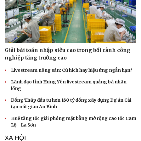
Giải bài toán nhập siêu cao trong bối cảnh công
nghiệp tăng trưởng cao
Livestream nông sản: Cú hích hay hiệu ứng ngắn hạn?
Lãnh đạo tỉnh Hưng Yên livestream quảng bá nhãn
lồng
Văn hóa
Giải trí
Đồng Tháp đầu tư hơn 160 tỷ đồng xây dựng Dự án Cải
Sân khấu - Điện ảnh
Nghệ sĩ
tạo nút giao An Bình
Văn học
Thời trang
Âm nhạc
Sao Việt
Huế tăng tốc giải phóng mặt bằng mở rộng cao tốc Cam
Di sản
Lộ - La Sơn
XÃ HỘI