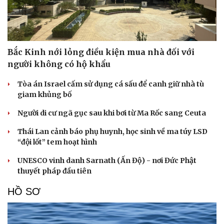
Bắc Kinh nới lỏng điều kiện mua nhà đối với
người không có hộ khẩu
Tòa án Israel cấm sử dụng cá sấu để canh giữ nhà tù
giam khủng bố
Người di cư ngã gục sau khi bơi từ Ma Rốc sang Ceuta
Thái Lan cảnh báo phụ huynh, học sinh về ma túy LSD
“đội lốt” tem hoạt hình
UNESCO vinh danh Sarnath (Ấn Độ) - nơi Đức Phật
thuyết pháp đầu tiên
HỒ SƠ