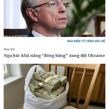
Kinh tế
Thị trường
Bất động sản
Giá vàng
Khởi nghiệp
Tiêu dùng
Tỷ giá
Chứng khoán