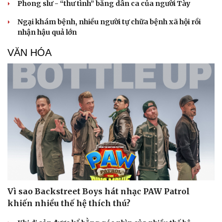
Phong slư - “thư tình” bằng dân ca của người Tày
Ngại khám bệnh, nhiều người tự chữa bệnh xã hội rồi
nhận hậu quả lớn
VĂN HÓA
Sức khỏe
Đời sống
Dinh dưỡng - món ngon
Nhà đẹp
Cây thuốc
Blog
Sản phụ khoa
Tình yêu - Gia đìn
Nhi khoa
Nam khoa
Làm đẹp - giảm cân
Phòng mạch online
Ăn sạch sống khỏe
Vì sao Backstreet Boys hát nhạc PAW Patrol
khiến nhiều thế hệ thích thú?