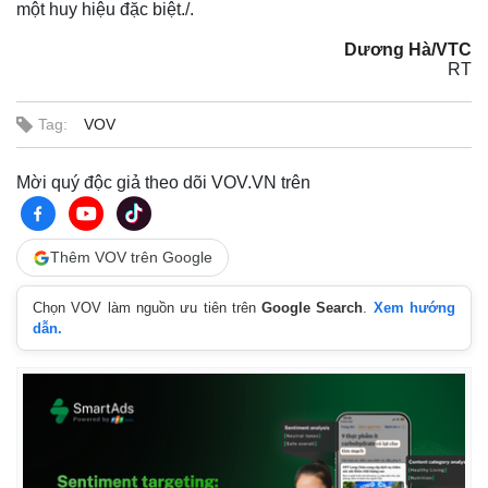
một huy hiệu đặc biệt./.
Dương Hà/VTC
RT
Tag:
VOV
Mời quý độc giả theo dõi VOV.VN trên
Thêm VOV trên Google
Chọn VOV làm nguồn ưu tiên trên
Google Search
.
Xem hướng
Thế giới
Multimedia
dẫn.
Quan sát
Video
Cuộc sống đó đây
Ảnh
Hồ sơ
E-Magazine
Infographic