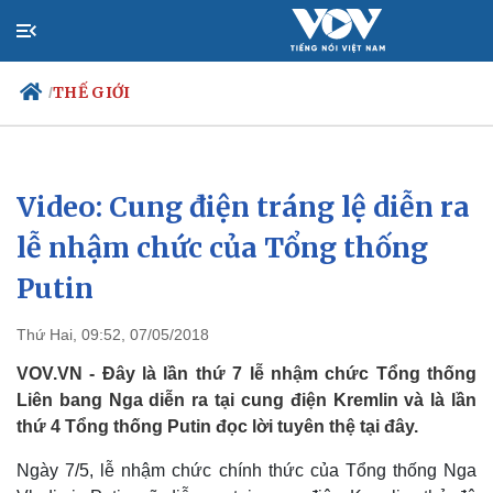
THẾ GIỚI
/
Video: Cung điện tráng lệ diễn ra
Chính trị
Xã hội
Đảng
Tin 24h
lễ nhậm chức của Tổng thống
Tổ chức nhân sự
Dự báo thời tiết
Putin
Quốc hội
Giáo dục
Nhận diện sự thật
Dấu ấn VOV
Việc làm
Thứ Hai, 09:52, 07/05/2018
Biển đảo
VOV.VN - Đây là lần thứ 7 lễ nhậm chức Tổng thống
Liên bang Nga diễn ra tại cung điện Kremlin và là lần
thứ 4 Tổng thống Putin đọc lời tuyên thệ tại đây.
Ngày 7/5, lễ nhậm chức chính thức của Tổng thống Nga