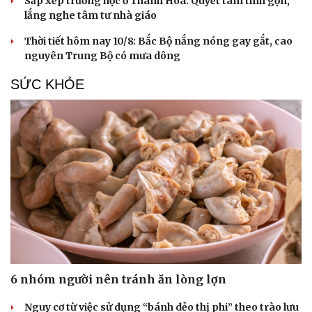
Sắp xếp trường học ở Thanh Hóa: Quyết tâm tinh gọn,
lắng nghe tâm tư nhà giáo
Thời tiết hôm nay 10/8: Bắc Bộ nắng nóng gay gắt, cao
nguyên Trung Bộ có mưa dông
SỨC KHỎE
6 nhóm người nên tránh ăn lòng lợn
Nguy cơ từ việc sử dụng “bánh dẻo thị phi” theo trào lưu