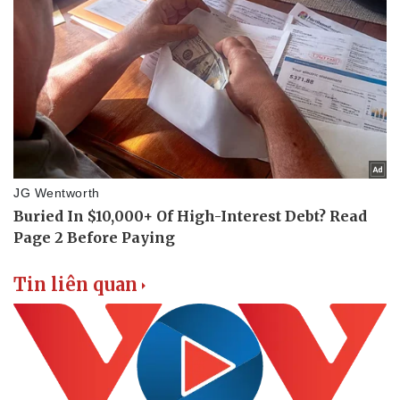
Vụ án
Vũ khí
Tin nóng
Việt Nam
Tư vấn luật
Phân tích
Tin liên quan