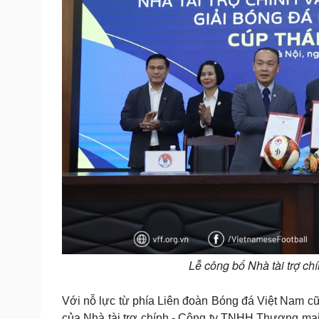
Lễ công bố Nhà tài trợ c
Với nỗ lực từ phía Liên đoàn Bóng đá Việt Nam cũn
của Nhà tài trợ chính - Công ty TNHH Thương mại