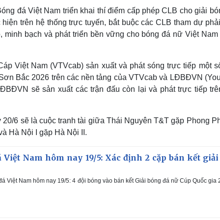
ng đá Việt Nam triển khai thí điểm cấp phép CLB cho giải bó
hiện trên hệ thống trực tuyến, bắt buộc các CLB tham dự phải
, minh bạch và phát triển bền vững cho bóng đá nữ Việt Nam 
áp Việt Nam (VTVcab) sản xuất và phát sóng trực tiếp một số
i Sơn Bắc 2026 trên các nền tảng của VTVcab và LĐBĐVN (You
ĐBĐVN sẽ sản xuất các trận đấu còn lại và phát trực tiếp trê
y 20/6 sẽ là cuộc tranh tài giữa Thái Nguyên T&T gặp Phong P
 Hà Nội I gặp Hà Nội II.
 Việt Nam hôm nay 19/5: Xác định 2 cặp bán kết giải
đá Việt Nam hôm nay 19/5: 4 đội bóng vào bán kết Giải bóng đá nữ Cúp Quốc gia