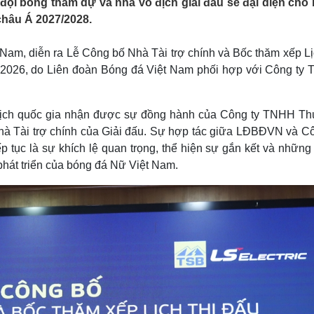
đội bóng tham dự và nhà vô địch giải đấu sẽ đại diện cho
Lịch thi đấu bóng đá
Xe máy
châu Á 2027/2028.
Thế giới thể thao
Tư vấn
eSports
V
Hậu trường
 Nam, diễn ra Lễ Công bố Nhà Tài trợ chính và Bốc thăm xếp Lị
2026, do Liên đoàn Bóng đá Việt Nam phối hợp với Công ty
Văn hóa
Giải trí
D
Sân khấu - Điện ảnh
Nghệ sĩ
Văn học
Thời trang
ô địch quốc gia nhận được sự đồng hành của Công ty TNHH T
Âm nhạc
Sao Việt
c
Nhà Tài trợ chính của Giải đấu. Sự hợp tác giữa LĐBĐVN và Cô
Di sản
 tục là sự khích lệ quan trọng, thể hiện sự gắn kết và những
 phát triển của bóng đá Nữ Việt Nam.