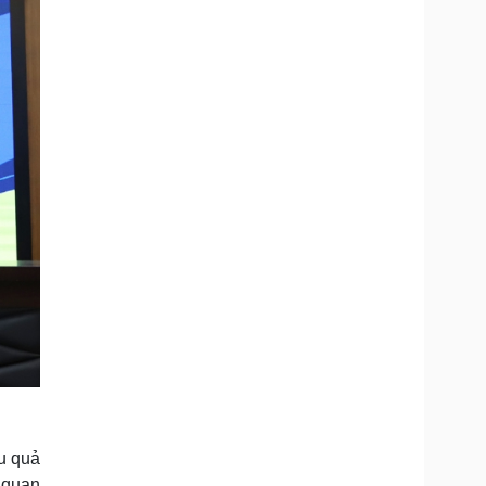
ệu quả
 quan