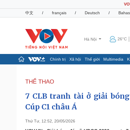
VO
中文
/
français
/
Deutsch
/
Bahas
26°C
Hà Nội
Chính trị
Xã hội
Thế giới
Multimedia
K
Chính trị
Xã hội
Đảng
Tin 24h
THỂ THAO
Tổ chức nhân sự
Dự báo thời tiết
Quốc hội
Giáo dục
7 CLB tranh tài ở giải bón
Nhận diện sự thật
Dấu ấn VOV
Việc làm
Cúp C1 châu Á
Biển đảo
Pháp luật
Quân sự - Quốc phòng
Thứ Tư, 12:52, 20/05/2026
Vụ án
Vũ khí