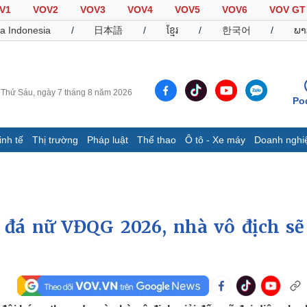
V1
VOV2
VOV3
VOV4
VOV5
VOV6
VOV GT
a Indonesia
/
日本語
/
ខ្មែរ
/
한국어
/
ພາ
Thứ Sáu, ngày 7 tháng 8 năm 2026
Po
inh tế
Thị trường
Pháp luật
Thể thao
Ô tô - Xe máy
Doanh nghi
Thế giới
Multimedia
K
Quan sát
Video
B
Cuộc sống đó đây
Ảnh
K
Hồ sơ
E-Magazine
g đá nữ VĐQG 2026, nhà vô địch sẽ
Infographic
Thể thao
Ô tô - Xe máy
D
Bóng đá
Ô tô
T