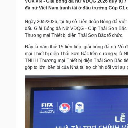
VOV.VN - Giải bóng đá nữ VĐQG 2026 quy tụ 7 
Tin nóng
Việt Nam
đá nữ Việt Nam tranh tài ở đấu trường Cúp C1 
Tư vấn luật
Phân tích
Ngày 20/5/2026, tại trụ sở Liên đoàn Bóng đá Việt
đấu Giải Bóng đá Nữ VĐQG - Cúp Thái Sơn Bắc 
Sức khỏe
Đời sống
Thương mại Thiết bị điện Thái Sơn Bắc tổ chức.
Dinh dưỡng - món ngon
Nhà đẹp
Cây thuốc
Blog
Đây là năm thứ 15 liên tiếp, giải bóng đá nữ V
Sản phụ khoa
Tình yêu - Gia đình
mại Thiết bị điện Thái Sơn Bắc trên cương vị là 
Nhi khoa
TNHH Thương mại Thiết bị điện Thái Sơn Bắc tiếp
Nam khoa
góp to lớn, bền bỉ của Nhà tài trợ chính đối với sự
Làm đẹp - giảm cân
Phòng mạch online
Ăn sạch sống khỏe
Cải chính