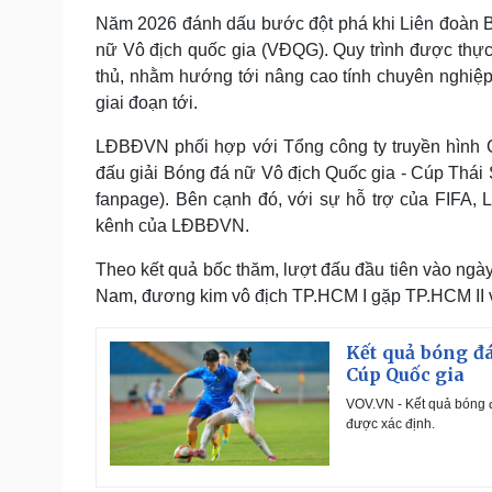
Năm 2026 đánh dấu bước đột phá khi Liên đoàn Bó
nữ Vô địch quốc gia (VĐQG). Quy trình được thực 
thủ, nhằm hướng tới nâng cao tính chuyên nghiệp
giai đoạn tới.
LĐBĐVN phối hợp với Tổng công ty truyền hình C
đấu giải Bóng đá nữ Vô địch Quốc gia - Cúp Thá
fanpage). Bên cạnh đó, với sự hỗ trợ của FIFA, L
kênh của LĐBĐVN.
Theo kết quả bốc thăm, lượt đấu đầu tiên vào ngà
Nam, đương kim vô địch TP.HCM I gặp TP.HCM II và
Kết quả bóng đá
Cúp Quốc gia
VOV.VN - Kết quả bóng 
được xác định.