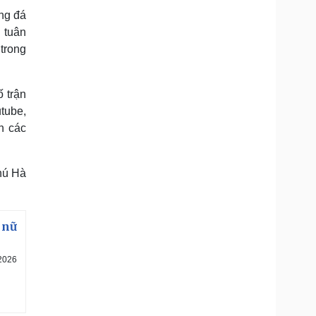
ng đá
 tuân
trong
 trận
tube,
n các
hú Hà
 nữ
 2026