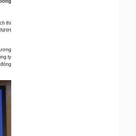
 bóng
Doanh nghiệp 24h
Tin Công nghệ
Doanh nhân
Trải nghiệm
ì cộng đồng
Chuyển đổi số
ch thi
 TNHH
u lịch
Podcast
Tư vấn
Câu chuyện thời sự
Săn Tour
Đọc truyện đêm khuya
hương
heck-in
Cửa sổ tình yêu
ng ty
Kể chuyện cho bé
 đóng
Hạt giống tâm hồn