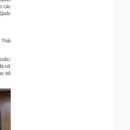
ho các
 Quốc
 Thái
cuộc;
 đá nữ
ạc bộ