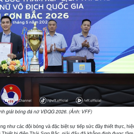
hính giải bóng đá nữ VĐQG 2026. (Ảnh: VFF)
g như các đội bóng và đặc biệt sự tiếp sức đầy thiết thực, hi
 Thiết bị điện Thái Sơn Bắc, giải đấu đã khẳng định được tầm