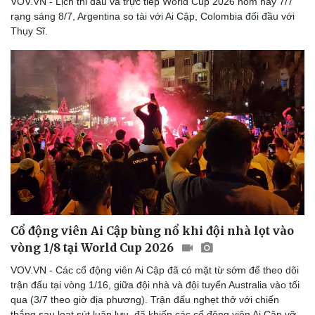
VOV.VN - Lịch thi đấu và trực tiếp World Cup 2026 hôm nay 7/7
rạng sáng 8/7, Argentina so tài với Ai Cập, Colombia đối đầu với
Thụy Sĩ.
Doanh nghiệp
Công nghệ
Thông tin doanh nghiệp
Sành điệu
Doanh nghiệp 24h
Tin Công nghệ
Doanh nhân
Trải nghiệm
Vì cộng đồng
Chuyển đổi số
Cổ động viên Ai Cập bùng nổ khi đội nhà lọt vào
vòng 1/8 tại World Cup 2026
VOV.VN - Các cổ động viên Ai Cập đã có mặt từ sớm để theo dõi
trận đấu tại vòng 1/16, giữa đội nhà và đội tuyển Australia vào tối
qua (3/7 theo giờ địa phương). Trận đấu nghẹt thở với chiến
thắng sau loạt sút luân lưu, đã khiến các cổ động viên Ai Cập vỡ