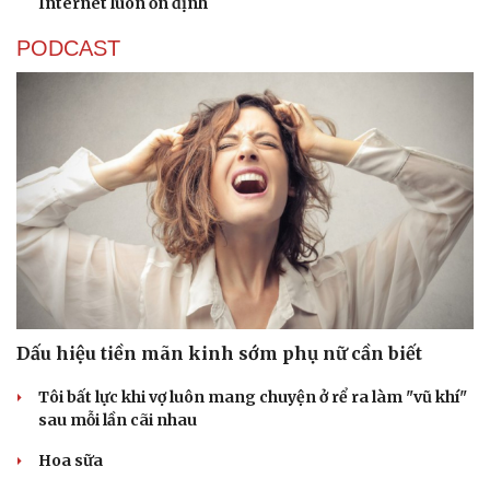
Internet luôn ổn định
PODCAST
Văn hóa
Giải trí
Dấu hiệu tiền mãn kinh sớm phụ nữ cần biết
Sân khấu - Điện ảnh
Nghệ sĩ
Văn học
Thời trang
Tôi bất lực khi vợ luôn mang chuyện ở rể ra làm "vũ khí"
Âm nhạc
Sao Việt
sau mỗi lần cãi nhau
Di sản
Hoa sữa