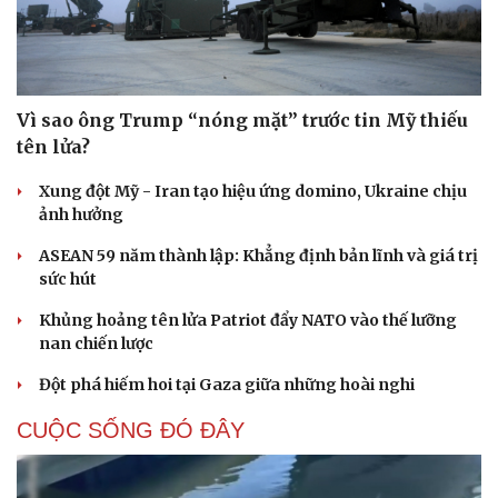
Vì sao ông Trump “nóng mặt” trước tin Mỹ thiếu
tên lửa?
Xung đột Mỹ - Iran tạo hiệu ứng domino, Ukraine chịu
ảnh hưởng
ASEAN 59 năm thành lập: Khẳng định bản lĩnh và giá trị
sức hút
Khủng hoảng tên lửa Patriot đẩy NATO vào thế lưỡng
nan chiến lược
Đột phá hiếm hoi tại Gaza giữa những hoài nghi
CUỘC SỐNG ĐÓ ĐÂY