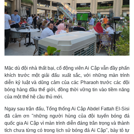
Mặc dù đội nhà thất bại, cổ động viên Ai Cập vẫn đầy phấn
khích trước một giải đấu xuất sắc, với những màn trình
diễn kỷ luật và dũng cảm của các Pharaoh trước các đội
Thế giới
Multimedia
bóng hàng đầu thế giới, đồng thời vững tin vào tiềm năng
Quan sát
Video
của một thế hệ cầu thủ mới.
Cuộc sống đó đây
Ảnh
Hồ sơ
E-Magazine
Ngay sau trận đấu, Tổng thống Ai Cập Abdel Fattah El-Sisi
Infographic
đã cảm ơn "những người hùng của đội tuyển bóng đá
quốc gia Ai Cập vì màn trình diễn đáng trân trọng và thành
tích chưa từng có trong lịch sử bóng đá Ai Cập", bày tỏ tự