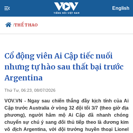
English
THỂ THAO
/
Cổ động viên Ai Cập tiếc nuối
Chính trị
Xã hội
Đảng
Tin 24h
nhưng tự hào sau thất bại trước
Tổ chức nhân sự
Dự báo thời tiết
Argentina
Quốc hội
Giáo dục
Nhận diện sự thật
Dấu ấn VOV
Việc làm
Thứ Tư, 06:23, 08/07/2026
Biển đảo
VOV.VN - Ngay sau chiến thắng đầy kịch tính của Ai
Cập trước Australia ở vòng 32 đội tối 3/7 (theo giờ địa
phương), người hâm mộ Ai Cập đã nhanh chóng
chuyển sự chú ý sang đối thủ tiếp theo là đương kim
vô địch Argentina, với đội trưởng huyền thoại Lionel