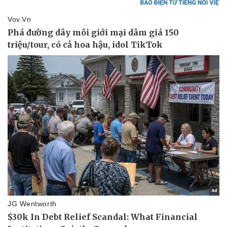
Vụ án
Vũ khí
Tin nóng
Việt Nam
Tư vấn luật
Phân tích