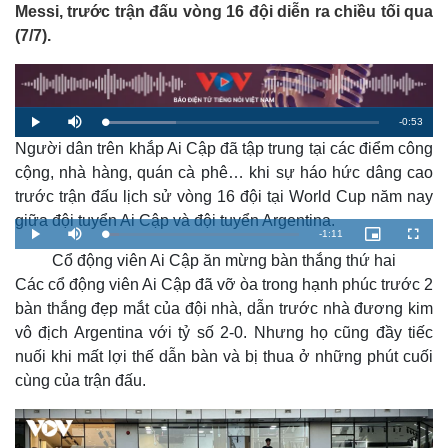
Messi, trước trận đấu vòng 16 đội diễn ra chiều tối qua
(7/7).
R
-
0:53
L
P
M
o
l
u
a
Người dân trên khắp Ai Cập đã tập trung tại các điểm công
a
t
e
d
y
e
e
cộng, nhà hàng, quán cà phê… khi sự háo hức dâng cao
d
m
:
trước trận đấu lịch sử vòng 16 đội tại World Cup năm nay
2
5
a
.
giữa đội tuyển Ai Cập và đội tuyển Argentina.
8
R
-
1:11
6
L
P
M
P
F
i
%
o
l
u
i
u
a
Cổ động viên Ai Cập ăn mừng bàn thắng thứ hai
a
t
c
l
e
d
y
e
t
l
n
e
u
s
Các cổ động viên Ai Cập đã vỡ òa trong hạnh phúc trước 2
d
r
c
m
:
e
r
i
bàn thắng đẹp mắt của đội nhà, dẫn trước nhà đương kim
7
-
e
.
i
e
a
2
n
n
vô địch Argentina với tỷ số 2-0. Nhưng họ cũng đầy tiếc
n
0
-
%
P
nuối khi mất lợi thế dẫn bàn và bị thua ở những phút cuối
i
i
g
c
cùng của trận đấu.
t
n
u
T
r
e
i
i
n