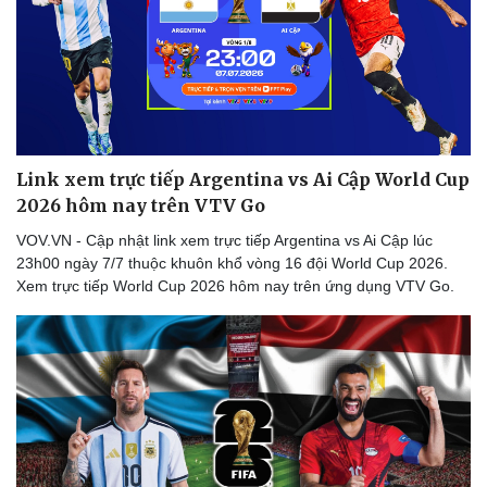
Thể thao
Ô tô - Xe máy
Bóng đá
Ô tô
Lịch thi đấu bóng đá
Xe máy
Thế giới thể thao
Tư vấn
eSports
Hậu trường
Link xem trực tiếp Argentina vs Ai Cập World Cup
2026 hôm nay trên VTV Go
VOV.VN - Cập nhật link xem trực tiếp Argentina vs Ai Cập lúc
23h00 ngày 7/7 thuộc khuôn khổ vòng 16 đội World Cup 2026.
Xem trực tiếp World Cup 2026 hôm nay trên ứng dụng VTV Go.