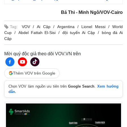
Bá Thi - Minh Ngô/VOV-Cairo
Tag:
VOV
Ai Cập
Argentina
Lionel Messi
World
Cup
Abdel Fattah El-Sisi
đội tuyển Ai Cập
bóng đá Ai
Cập
Mời quý độc giả theo dõi VOV.VN trên
Thêm VOV trên Google
Chọn VOV làm nguồn ưu tiên trên
Google Search
.
Xem hướng
dẫn.