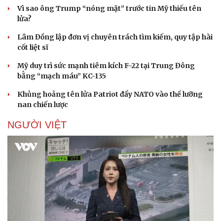
Vì sao ông Trump “nóng mặt” trước tin Mỹ thiếu tên
lửa?
Lâm Đồng lập đơn vị chuyên trách tìm kiếm, quy tập hài
cốt liệt sĩ
Mỹ duy trì sức mạnh tiêm kích F-22 tại Trung Đông
bằng “mạch máu” KC-135
Sức khỏe
Đời sống
Dinh dưỡng - món ngon
Nhà đẹp
Khủng hoảng tên lửa Patriot đẩy NATO vào thế lưỡng
Cây thuốc
Blog
nan chiến lược
Sản phụ khoa
Tình yêu - Gia đình
Nhi khoa
NGƯỜI VIỆT
Nam khoa
Làm đẹp - giảm cân
Phòng mạch online
Ăn sạch sống khỏe