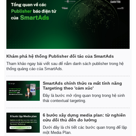
Khám phá hệ thống Publisher đối tác của SmartAds
Tham khảo ngay bài viết sau để nắm danh sách publisher trong hệ
thống quảng cáo của SmartAds.
SmartAds chính thức ra mắt tính năng
Targeting theo 'cảm xúc'
Đây là bước mở rộng quan trọng trong hệ sinh
thái contextual targeting.
Kinh tế
Thị trường
Bất động sản
Giá vàng
6 bước xây dựng media plan: từ nghiên
Khởi nghiệp
Tiêu dùng
cứu đối thủ đến đo lường
Tỷ giá
Dưới đây là chi tiết các bước quan trọng để lập
Chứng khoán
một Media Plan.