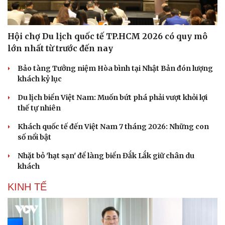
Hội chợ Du lịch quốc tế TP.HCM 2026 có quy mô
lớn nhất từ trước đến nay
Bảo tàng Tưởng niệm Hòa bình tại Nhật Bản đón lượng
khách kỷ lục
Du lịch biển Việt Nam: Muốn bứt phá phải vượt khỏi lợi
thế tự nhiên
Khách quốc tế đến Việt Nam 7 tháng 2026: Những con
số nổi bật
Nhặt bỏ 'hạt sạn' để làng biển Đắk Lắk giữ chân du
khách
Du lịch
Podcast
KINH TẾ
Tư vấn
Câu chuyện thời sự
Săn Tour
Đọc truyện đêm khuya
check-in
Cửa sổ tình yêu
Kể chuyện cho bé