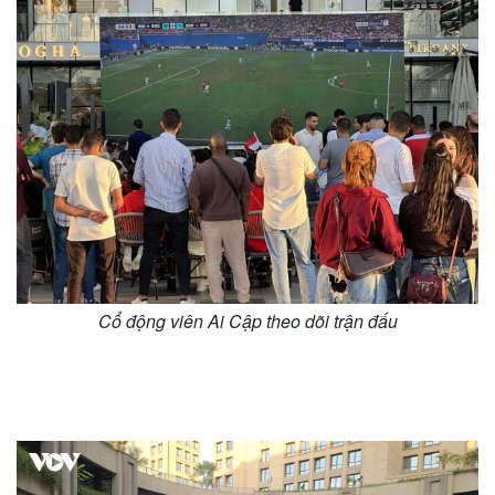
m
g
e
T
i
m
e
Cổ động viên Ai Cập theo dõi trận đấu