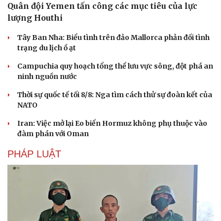
Quân đội Yemen tấn công các mục tiêu của lực
lượng Houthi
Tây Ban Nha: Biểu tình trên đảo Mallorca phản đối tình
trạng du lịch ồ ạt
Campuchia quy hoạch tổng thể lưu vực sông, đột phá an
ninh nguồn nước
Thời sự quốc tế tối 8/8: Nga tìm cách thử sự đoàn kết của
NATO
Iran: Việc mở lại Eo biển Hormuz không phụ thuộc vào
đàm phán với Oman
PHÁP LUẬT
Du lịch
Podcast
Tư vấn
Câu chuyện thời sự
Săn Tour
Đọc truyện đêm khuya
check-in
Cửa sổ tình yêu
Kể chuyện cho bé