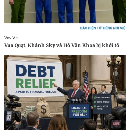
Vụ án
Vũ khí
Tin nóng
Việt Nam
Tư vấn luật
Phân tích