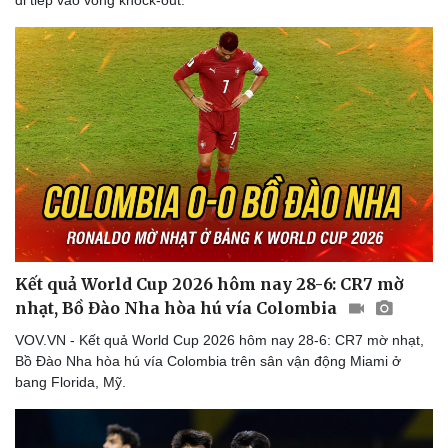
Thể thao
Ô tô - Xe máy
Bóng đá
Ô tô
Lịch thi đấu bóng đá
Xe máy
Thế giới thể thao
Tư vấn
eSports
Hậu trường
Kết quả World Cup 2026 hôm nay 28-6: CR7 mờ
nhạt, Bồ Đào Nha hòa hú vía Colombia
VOV.VN - Kết quả World Cup 2026 hôm nay 28-6: CR7 mờ nhạt,
Bồ Đào Nha hòa hú vía Colombia trên sân vận động Miami ở
bang Florida, Mỹ.