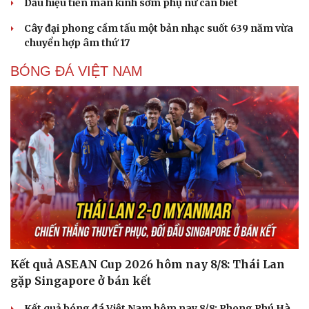
Dấu hiệu tiền mãn kinh sớm phụ nữ cần biết
Cây đại phong cầm tấu một bản nhạc suốt 639 năm vừa
chuyển hợp âm thứ 17
BÓNG ĐÁ VIỆT NAM
Sức khỏe
Đời sống
Dinh dưỡng - món ngon
Nhà đẹp
Cây thuốc
Blog
Sản phụ khoa
Tình yêu - Gia đình
Nhi khoa
Nam khoa
Làm đẹp - giảm cân
Phòng mạch online
Ăn sạch sống khỏe
Kết quả ASEAN Cup 2026 hôm nay 8/8: Thái Lan
gặp Singapore ở bán kết
Kết quả bóng đá Việt Nam hôm nay 8/8: Phong Phú Hà