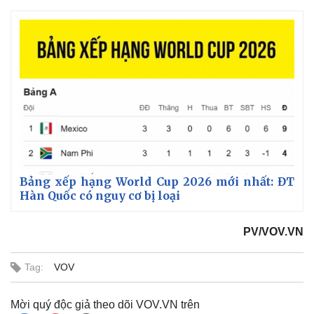
Bảng xếp hạng World Cup 2026 mới nhất: ĐT
Hàn Quốc có nguy cơ bị loại
Thế giới
Multimedia
Quan sát
Video
PV/VOV.VN
Cuộc sống đó đây
Ảnh
Hồ sơ
E-Magazine
Infographic
Tag:
VOV
Mời quý độc giả theo dõi VOV.VN trên