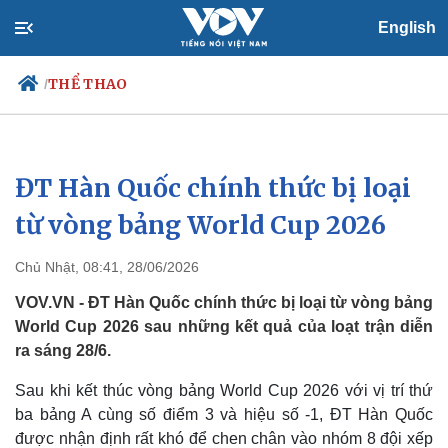
English
THỂ THAO
/
ĐT Hàn Quốc chính thức bị loại
Chính trị
Xã hội
Đảng
Tin 24h
từ vòng bảng World Cup 2026
Tổ chức nhân sự
Dự báo thời tiết
Quốc hội
Giáo dục
Chủ Nhật, 08:41, 28/06/2026
Nhận diện sự thật
Dấu ấn VOV
Việc làm
VOV.VN - ĐT Hàn Quốc chính thức bị loại từ vòng bảng
Biển đảo
World Cup 2026 sau những kết quả của loạt trận diễn
ra sáng 28/6.
Sau khi kết thúc vòng bảng World Cup 2026 với vị trí thứ
ba bảng A cùng số điểm 3 và hiệu số -1, ĐT Hàn Quốc
được nhận định rất khó để chen chân vào nhóm 8 đội xếp