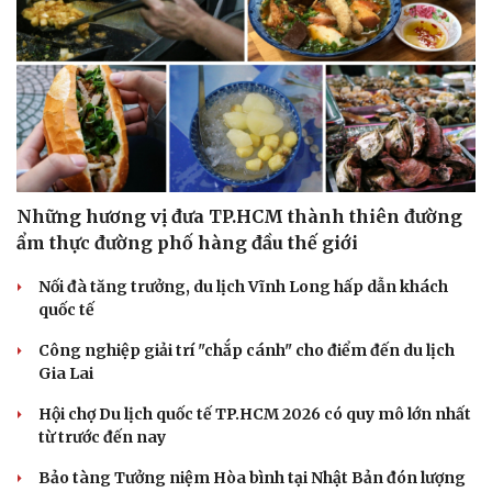
Những hương vị đưa TP.HCM thành thiên đường
ẩm thực đường phố hàng đầu thế giới
Nối đà tăng trưởng, du lịch Vĩnh Long hấp dẫn khách
quốc tế
Văn hóa
Giải trí
Công nghiệp giải trí "chắp cánh" cho điểm đến du lịch
Sân khấu - Điện ảnh
Nghệ sĩ
Gia Lai
Văn học
Thời trang
Âm nhạc
Sao Việt
Hội chợ Du lịch quốc tế TP.HCM 2026 có quy mô lớn nhất
Di sản
từ trước đến nay
Bảo tàng Tưởng niệm Hòa bình tại Nhật Bản đón lượng