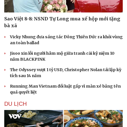
Sao Việt 8-8: NSND Tự Long mua xế hộp mới tặng
bà xã
Vicky Nhung đưa sáng tác Đông Thiên Đức ra khỏi vùng
an toàn ballad
Jisoo xin lỗi người hâm mộ giữa tranh cãi kỷ niệm 10
năm BLACKPINK
The Odyssey vượt 1 tỷ USD, Christopher Nolan tái lập kỳ
tích sau 14 năm
Running Man Vietnam đổi luật gấp vì màn xé bảng tên
quá quyết liệt
DU LỊCH