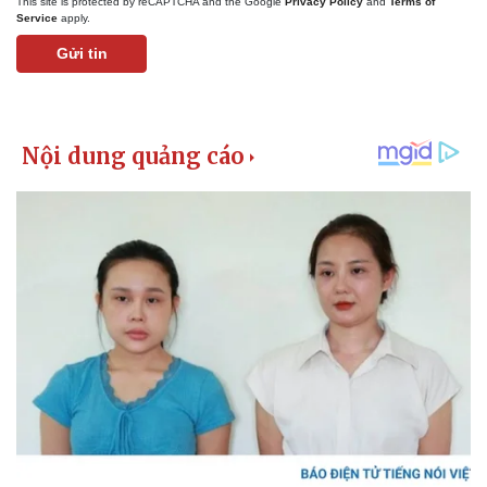
This site is protected by reCAPTCHA and the Google
Privacy Policy
and
Terms of
Service
apply.
Gửi tin
Kinh tế
Thị trường
Bất động sản
Giá vàng
Khởi nghiệp
Tiêu dùng
Tỷ giá
Chứng khoán