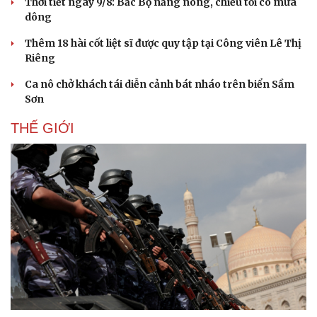
Thời tiết ngày 9/8: Bắc Bộ nắng nóng, chiều tối có mưa
dông
Thêm 18 hài cốt liệt sĩ được quy tập tại Công viên Lê Thị
Riêng
Ca nô chở khách tái diễn cảnh bát nháo trên biển Sầm
Sơn
THẾ GIỚI