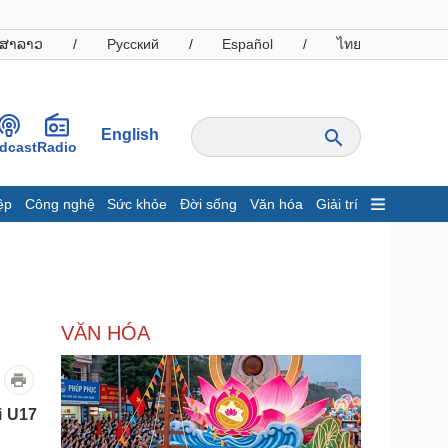
ສາລາວ
/
Русский
/
Español
/
ไทย
English
dcast
Radio
ệp
Công nghệ
Sức khỏe
Đời sống
Văn hóa
Giải trí
inh tế
Thị trường
ất động sản
Giá vàng
hởi nghiệp
Tiêu dùng
Tỷ giá
VĂN HÓA
Chứng khoán
Giá cà phê
oanh nghiệp
Công nghệ
i U17
hông tin doanh nghiệp
Sành điệu