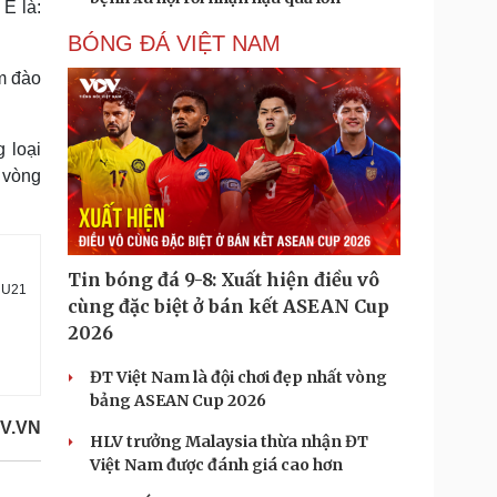
E là:
BÓNG ĐÁ VIỆT NAM
âm đào
g loại
 vòng
Tin bóng đá 9-8: Xuất hiện điều vô
i U21
cùng đặc biệt ở bán kết ASEAN Cup
2026
ĐT Việt Nam là đội chơi đẹp nhất vòng
bảng ASEAN Cup 2026
V.VN
HLV trưởng Malaysia thừa nhận ĐT
Việt Nam được đánh giá cao hơn