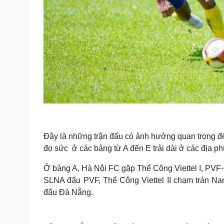
Đây là những trận đấu có ảnh hưởng quan trọng đế
đọ sức ở các bảng từ A đến E trải dài ở các địa
Ở bảng A, Hà Nội FC gặp Thể Công Viettel I, PV
SLNA đấu PVF, Thể Công Viettel II chạm trán Na
đấu Đà Nẵng.