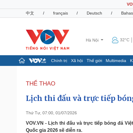
VO
中文
/
français
/
Deutsch
/
Bahas
32°C
Hà Nội
Chính trị
Xã hội
Thế giới
Multimedia
K
Chính trị
Xã hội
Đảng
Tin 24h
THỂ THAO
Tổ chức nhân sự
Dự báo thời tiết
Quốc hội
Giáo dục
Lịch thi đấu và trực tiếp bó
Nhận diện sự thật
Dấu ấn VOV
Việc làm
Biển đảo
Thứ Tư, 07:00, 01/07/2026
Pháp luật
Quân sự - Quốc phòng
VOV.VN - Lịch thi đấu và trực tiếp bóng đá Vi
Quốc gia 2026 sẽ diễn ra.
Vụ án
Vũ khí