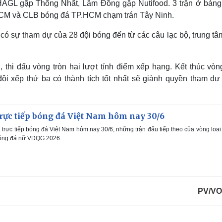
HAGL gặp Thống Nhất, Lâm Đồng gặp Nutifood. 3 trận ở bảng 
HCM và CLB bóng đá TP.HCM chạm trán Tây Ninh.
có sự tham dự của 28 đội bóng đến từ các câu lạc bộ, trung t
 thi đấu vòng tròn hai lượt tính điểm xếp hạng. Kết thúc vòn
 đội xếp thứ ba có thành tích tốt nhất sẽ giành quyền tham dự
 trực tiếp bóng đá Việt Nam hôm nay 30/6
à trực tiếp bóng đá Việt Nam hôm nay 30/6, những trận đấu tiếp theo của vòng loạ
bóng đá nữ VĐQG 2026.
PV/VO