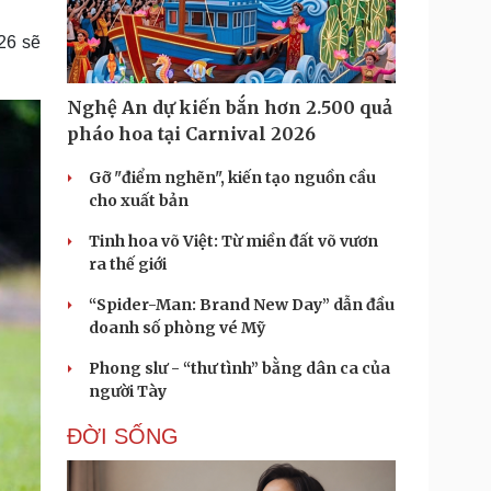
Doanh nghiệp 24h
Tin Công nghệ
Doanh nhân
Trải nghiệm
026 sẽ
ì cộng đồng
Chuyển đổi số
Nghệ An dự kiến bắn hơn 2.500 quả
u lịch
Podcast
pháo hoa tại Carnival 2026
Tư vấn
Câu chuyện thời sự
Săn Tour
Đọc truyện đêm khuya
Gỡ "điểm nghẽn", kiến tạo nguồn cầu
heck-in
Cửa sổ tình yêu
cho xuất bản
Kể chuyện cho bé
Tinh hoa võ Việt: Từ miền đất võ vươn
Hạt giống tâm hồn
ra thế giới
“Spider-Man: Brand New Day” dẫn đầu
doanh số phòng vé Mỹ
Phong slư - “thư tình” bằng dân ca của
người Tày
ĐỜI SỐNG