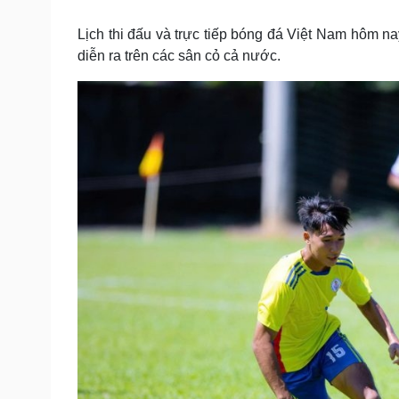
Tin nóng
Việt Nam
Tư vấn luật
Phân tích
Lịch thi đấu và trực tiếp bóng đá Việt Nam hôm na
diễn ra trên các sân cỏ cả nước.
Sức khỏe
Đời sống
Dinh dưỡng - món ngon
Nhà đẹp
Cây thuốc
Blog
Sản phụ khoa
Tình yêu - Gia đình
Nhi khoa
Nam khoa
Làm đẹp - giảm cân
Phòng mạch online
Ăn sạch sống khỏe
Cải chính