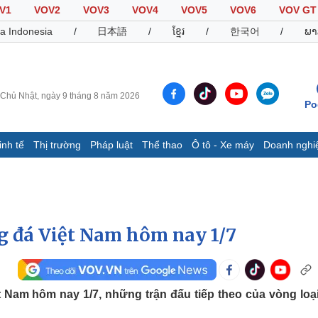
V1
VOV2
VOV3
VOV4
VOV5
VOV6
VOV GT
a Indonesia
/
日本語
/
ខ្មែរ
/
한국어
/
ພາ
Chủ Nhật, ngày 9 tháng 8 năm 2026
Po
inh tế
Thị trường
Pháp luật
Thể thao
Ô tô - Xe máy
Doanh nghi
Thế giới
Multimedia
K
Quan sát
Video
B
Cuộc sống đó đây
Ảnh
K
Hồ sơ
E-Magazine
ng đá Việt Nam hôm nay 1/7
Infographic
Thể thao
Ô tô - Xe máy
D
ệt Nam hôm nay 1/7, những trận đấu tiếp theo của vòng loạ
Bóng đá
Ô tô
T