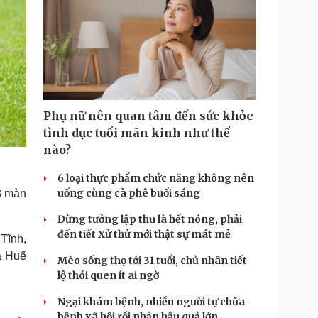
Phụ nữ nên quan tâm đến sức khỏe
tình dục tuổi mãn kinh như thế
nào?
6 loại thực phẩm chức năng không nên
uống cùng cà phê buổi sáng
3 màn
Đừng tưởng lập thu là hết nóng, phải
đến tiết Xử thử mới thật sự mát mẻ
Tĩnh,
à Huế
Mèo sống thọ tới 31 tuổi, chủ nhân tiết
lộ thói quen ít ai ngờ
Ngại khám bệnh, nhiều người tự chữa
bệnh xã hội rồi nhận hậu quả lớn