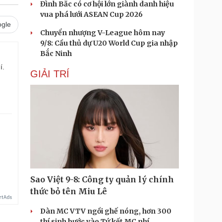
Đình Bắc có cơ hội lớn giành danh hiệu
vua phá lưới ASEAN Cup 2026
gle
Chuyển nhượng V-League hôm nay
9/8: Cầu thủ dự U20 World Cup gia nhập
Bắc Ninh
í.
GIẢI TRÍ
Sao Việt 9-8: Công ty quản lý chính
thức bỏ tên Miu Lê
Dàn MC VTV ngồi ghế nóng, hơn 300
thí sinh bước vào Tứ kết MC nhí