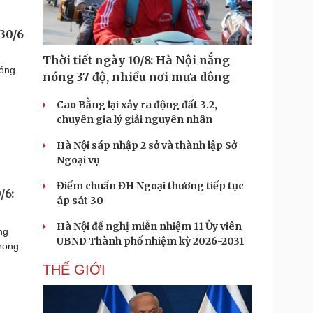
 30/6
Thời tiết ngày 10/8: Hà Nội nắng
bóng
nóng 37 độ, nhiều nơi mưa dông
Cao Bằng lại xảy ra động đất 3.2,
chuyên gia lý giải nguyên nhân
Hà Nội sáp nhập 2 sở và thành lập Sở
Ngoại vụ
Điểm chuẩn ĐH Ngoại thương tiếp tục
/6:
áp sát 30
Hà Nội đề nghị miễn nhiệm 11 Ủy viên
ng
UBND Thành phố nhiệm kỳ 2026-2031
trong
THẾ GIỚI