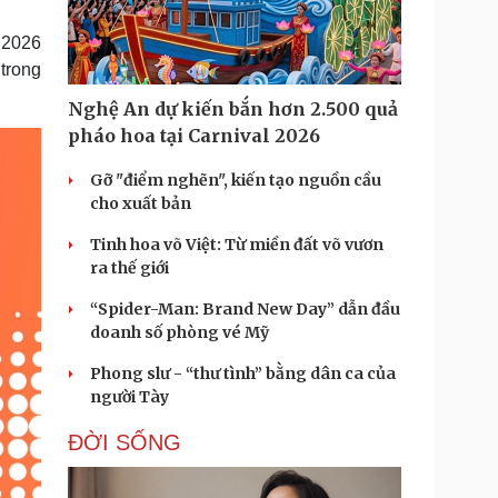
Doanh nghiệp 24h
Tin Công nghệ
Doanh nhân
Trải nghiệm
 2026
ì cộng đồng
Chuyển đổi số
trong
Nghệ An dự kiến bắn hơn 2.500 quả
u lịch
Podcast
pháo hoa tại Carnival 2026
Tư vấn
Câu chuyện thời sự
Săn Tour
Đọc truyện đêm khuya
Gỡ "điểm nghẽn", kiến tạo nguồn cầu
heck-in
Cửa sổ tình yêu
cho xuất bản
Kể chuyện cho bé
Tinh hoa võ Việt: Từ miền đất võ vươn
Hạt giống tâm hồn
ra thế giới
“Spider-Man: Brand New Day” dẫn đầu
doanh số phòng vé Mỹ
Phong slư - “thư tình” bằng dân ca của
người Tày
ĐỜI SỐNG