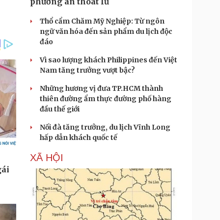
phương án thoát lũ
Thổ cẩm Chăm Mỹ Nghiệp: Từ ngôn
ngữ văn hóa đến sản phẩm du lịch độc
đáo
Vì sao lượng khách Philippines đến Việt
Nam tăng trưởng vượt bậc?
Những hương vị đưa TP.HCM thành
thiên đường ẩm thực đường phố hàng
đầu thế giới
Nối đà tăng trưởng, du lịch Vĩnh Long
hấp dẫn khách quốc tế
XÃ HỘI