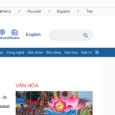
ສາລາວ
/
Русский
/
Español
/
ไทย
English
dcast
Radio
ệp
Công nghệ
Sức khỏe
Đời sống
Văn hóa
Giải trí
inh tế
Thị trường
ất động sản
Giá vàng
hởi nghiệp
Tiêu dùng
Tỷ giá
VĂN HÓA
Chứng khoán
Giá cà phê
oanh nghiệp
Công nghệ
utsal
hông tin doanh nghiệp
Sành điệu