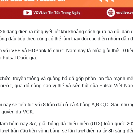
 đang diễn ra rất quyết liệt khi khoảng cách giữa ba đội dẫn 
 vòng đấu tiếp theo cũng có thể làm thay đổi cục diện nhóm dẫn 
ới VFF và HDBank tổ chức. Năm nay là mùa giải thứ 10 liên
 Futsal Quốc gia.
 chức, truyền thông và quảng bá đã góp phần lan tỏa mạnh mẽ
nước, qua đó nâng cao vị thế và sức hút của Futsal Việt Nam
m nay sẽ tiếp tục với 8 trận đấu ở cả 4 bảng A,B,C,D. Sau nhữn
nh quyền dự VCK.
 Nam hôm nay 3/7, giải bóng đá thiếu niên (U13) toàn quốc 20
 lượt trận đầu tiên vòng bảng sẽ lần lượt diễn ra từ 8h sáng đ