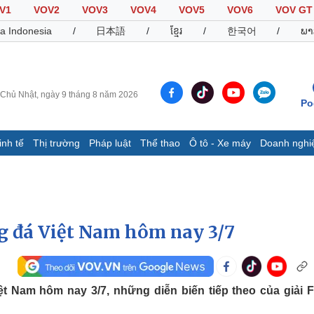
V1
VOV2
VOV3
VOV4
VOV5
VOV6
VOV GT
a Indonesia
/
日本語
/
ខ្មែរ
/
한국어
/
ພາ
Chủ Nhật, ngày 9 tháng 8 năm 2026
Po
inh tế
Thị trường
Pháp luật
Thể thao
Ô tô - Xe máy
Doanh nghi
Thế giới
Multimedia
K
Quan sát
Video
B
Cuộc sống đó đây
Ảnh
K
Hồ sơ
E-Magazine
ng đá Việt Nam hôm nay 3/7
Infographic
Thể thao
Ô tô - Xe máy
D
ệt Nam hôm nay 3/7, những diễn biến tiếp theo của giải F
Bóng đá
Ô tô
T