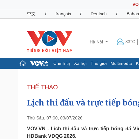
VO
中文
/
français
/
Deutsch
/
Bahas
33°C
Hà Nội
Chính trị
Xã hội
Thế giới
Multimedia
K
Chính trị
Xã hội
Đảng
Tin 24h
THỂ THAO
Tổ chức nhân sự
Dự báo thời tiết
Quốc hội
Giáo dục
Lịch thi đấu và trực tiếp bó
Nhận diện sự thật
Dấu ấn VOV
Việc làm
Biển đảo
Thứ Sáu, 07:00, 03/07/2026
Pháp luật
Quân sự - Quốc phòng
VOV.VN - Lịch thi đấu và trực tiếp bóng đá Vi
HDBank VĐQG 2026.
Vụ án
Vũ khí