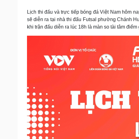
Tin nóng
Việt Nam
Tư vấn luật
Phân tích
Lịch thi đấu và trực tiếp bóng đá Việt Nam hôm n
sẽ diễn ra tại nhà thi đấu Futsal phường Chánh H
khi trận đấu diễn ra lúc 18h là màn so tài tâm đi
Sức khỏe
Đời sống
Dinh dưỡng - món ngon
Nhà đẹp
Cây thuốc
Blog
Sản phụ khoa
Tình yêu - Gia đình
Nhi khoa
Nam khoa
Làm đẹp - giảm cân
Phòng mạch online
Ăn sạch sống khỏe
Cải chính