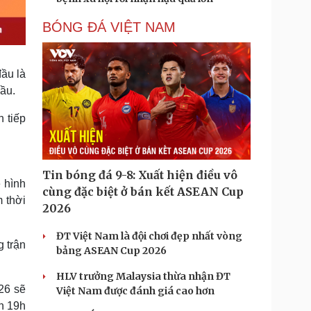
BÓNG ĐÁ VIỆT NAM
đầu là
đầu.
 tiếp
Tin bóng đá 9-8: Xuất hiện điều vô
 hình
cùng đặc biệt ở bán kết ASEAN Cup
 thời
2026
ĐT Việt Nam là đội chơi đẹp nhất vòng
g trận
bảng ASEAN Cup 2026
HLV trưởng Malaysia thừa nhận ĐT
26 sẽ
Việt Nam được đánh giá cao hơn
ến 19h