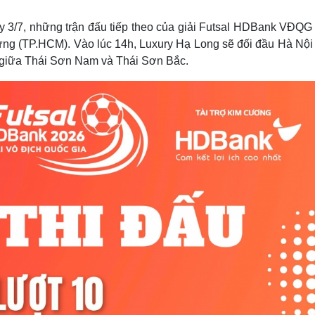
Lịch thi đấu bóng đá
Xe máy
Thế giới thể thao
Tư vấn
ay 3/7, những trận đấu tiếp theo của giải Futsal HDBank VĐQG
eSports
V
ưng (TP.HCM). Vào lúc 14h, Luxury Hạ Long sẽ đối đầu Hà Nội 
Hậu trường
ểm giữa Thái Sơn Nam và Thái Sơn Bắc.
Văn hóa
Giải trí
D
Sân khấu - Điện ảnh
Nghệ sĩ
Văn học
Thời trang
Âm nhạc
Sao Việt
c
Di sản