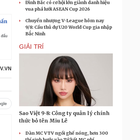
Đình Bắc có cơ hội lớn giành danh hiệu
vua phá lưới ASEAN Cup 2026
Chuyển nhượng V-League hôm nay
uấn
9/8: Cầu thủ dự U20 World Cup gia nhập
Bắc Ninh
n đấu
GIẢI TRÍ
V.VN
gle
Sao Việt 9-8: Công ty quản lý chính
thức bỏ tên Miu Lê
Dàn MC VTV ngồi ghế nóng, hơn 300
thí sinh bước vào Tứ kết MC nhí