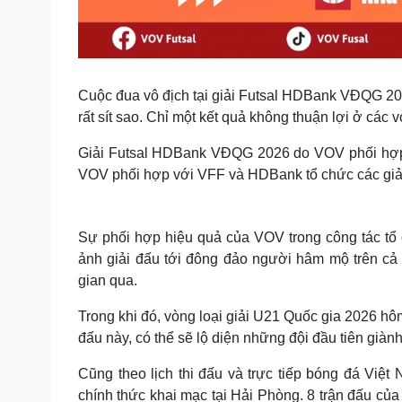
Cuộc đua vô địch tại giải Futsal HDBank VĐQG 2026
rất sít sao. Chỉ một kết quả không thuận lợi ở các
Giải Futsal HDBank VĐQG 2026 do VOV phối hợp v
VOV phối hợp với VFF và HDBank tổ chức các giải
Sự phối hợp hiệu quả của VOV trong công tác tổ
ảnh giải đấu tới đông đảo người hâm mộ trên cả 
gian qua.
Trong khi đó, vòng loại giải U21 Quốc gia 2026 hô
đấu này, có thể sẽ lộ diện những đội đầu tiên già
Cũng theo lịch thi đấu và trực tiếp bóng đá Việt
chính thức khai mạc tại Hải Phòng. 8 trận đấu của