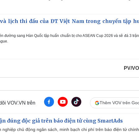
 và lịch thi đấu của ĐT Việt Nam trong chuyến tập h
ên đường sang Hàn Quốc tập huấn chuẩn bị cho ASEAN Cup 2026 và sẽ đá 3 trậ
ague.
PV/VO
 dõi VOV.VN trên
Thêm VOV trên Goo
cận đúng độc giả trên báo điện tử cùng SmartAds
 nghiệp chủ động ngân sách, minh bạch chi phí trên báo điện tử chính